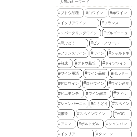
人気のキーワード
ブドウ品種
白ワイン
赤ワイン
イタリアワイン
フランス
スパークリングワイン
ブルゴーニュ
黒ぶどう
ピノ・ノワール
フランスワイン
ワイン
シャルドネ
熟成
ブドウ栽培
ドイツワイン
ワイン用語
ワイン品種
ボルドー
甘口ワイン
ロゼワイン
ワイン産地
ピエモンテ
ワイン醸造
ブドウ
シャンパーニュ
白ぶどう
スペイン
醸造
スペインワイン
AOC
アロマ
ポルトガル
シャンパン
イタリア
タンニン