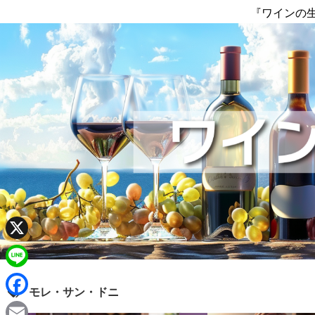
『ワインの
X
L
モレ・サン・ドニ
i
F