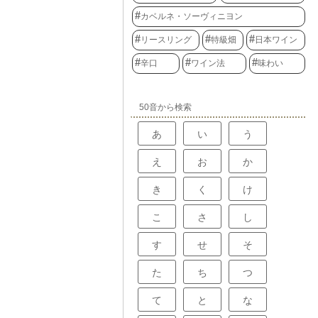
カベルネ・ソーヴィニヨン
リースリング
特級畑
日本ワイン
辛口
ワイン法
味わい
50音から検索
あ
い
う
え
お
か
き
く
け
こ
さ
し
す
せ
そ
た
ち
つ
て
と
な