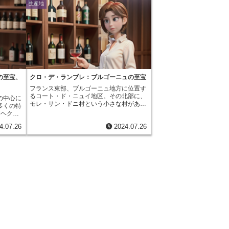
生産地
の至宝、
クロ・デ・ランブレ：ブルゴーニュの至宝
フランス東部、ブルゴーニュ地方に位置す
るコート・ド・ニュイ地区。その北部に、
の中心に
モレ・サン・ドニ村という小さな村があり
多くの特
ます。この村は、その名の通りサン・ドニ
7ヘクタ
を守護聖人としています。モレ・サン・ド
す。それ
4.07.26
2024.07.26
ニ村は、力強く、熟成するまでに長い時間
れる単一
を要するワインを生み出すことで世界的に
サン社が
有名な銘醸地です。この村には５つの特級
らはフラ
畑が存在し、その中でもクロ・デ・ランブ
り、現在
レはその名を轟かせています。約7.1ヘク
ロ・ド・
タールという限られた面積のクロ・デ・ラ
た独特の
ンブレで造られるワインは、その希少性も
す。南向
相まって、世界中のワイン愛好家を魅了し
けが良
続けています。力強さの中に繊細さを持ち
。表土は
合わせた味わいは、まさに「王のワイン」
の土壌が
と呼ぶにふさわしいでしょう。熟成が進む
が、ク
につれて、複雑なアロマと味わいがさらに
他のワイ
開花し、至福の時間を提供してくれます。
るので
モレ・サン・ドニ村と、その特級畑クロ・
が多いモ