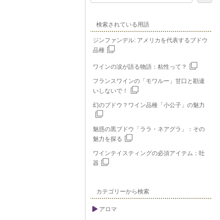
検索されている用語
ジンファンデル: アメリカを代表するブドウ
品種
ワインの涙が語る物語：粘性って？
フランスワインの「モワルー」甘口と勘違
いしないで！
幻のブドウ？ワイン品種「小公子」の魅力
魅惑の黒ブドウ「ララ・ネアグラ」：その
魅力を探る
ワインテイスティングの必須アイテム：吐
器
カテゴリーから検索
アロマ