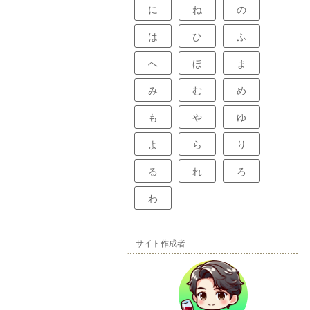
に
ね
の
は
ひ
ふ
へ
ほ
ま
み
む
め
も
や
ゆ
よ
ら
り
る
れ
ろ
わ
サイト作成者