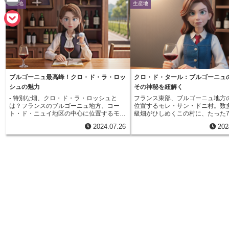
生産地
生産地
n
a
E
e
c
m
P
e
a
o
b
i
c
o
ブルゴーニュ最高峰！クロ・ド・ラ・ロッ
クロ・ド・タール：ブルゴーニュ
l
k
シュの魅力
その神秘を紐解く
o
- 特別な畑、クロ・ド・ラ・ロッシュと
フランス東部、ブルゴーニュ地方
e
は？フランスのブルゴーニュ地方、コー
位置するモレ・サン・ドニ村。数
k
ト・ド・ニュイ地区の中心に位置するモ
級畑がひしめくこの村に、たった
t
レ・サン・ドニ村。ここは、「ロマネ・コ
ールほどの小さな区画が存在しま
2024.07.26
202
ンティ」を生み出すロマネ村と肩を並べる
が、「クロ・ド・タール」と呼ば
ほどの銘醸地として知られています。この
畑です。かつてはかの有名なモメ
村には、ぶどうの出来が格別によい「特級
所有していましたが、2017年か
畑」が五つありますが、クロ・ド・ラ・ロ
ンソワ・ピノー氏の単独所有とな
ッシュはその中でも最も北に位置し、約15
もその体制が続いています。「ク
ヘクタールという最大規模を誇ります。
タール」は、三方を石垣で囲まれ
「ロッシュ」とは、フランス語で「石」を
景観を持つことでも知られていま
意味します。その名の通り、クロ・ド・
きに緩やかに傾斜した畑は、水は
ラ・ロッシュの畑には、小石が混じる薄い
く、ぶどう栽培に最適な環境です
表土の下に、石灰岩の岩盤が広がっていま
非常に薄く、その下には石灰岩質
す。この石灰岩が、水はけの良さと、昼に
広がっています。この特殊な土壌
蓄えた太陽の熱を夜に放出する保温性の高
ロ・ド・タールで育つぶどうに、
さを実現し、ぶどうの栽培に最適な環境を
ンにはない独特の個性を与えてい
生み出しています。クロ・ド・ラ・ロッシ
す。濃厚で力強い味わいのワイン