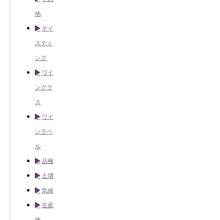
他
テイ
スティ
ング
ワイ
ングラ
ス
ワイ
ンラベ
ル
品種
土壌
気候
生産