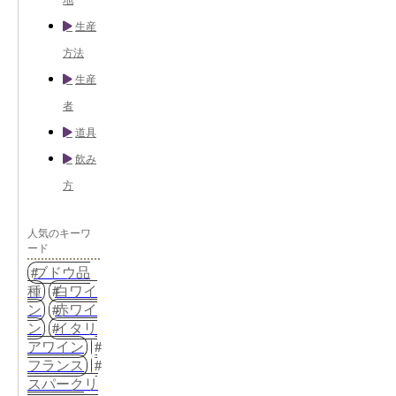
地
生産
方法
生産
者
道具
飲み
方
人気のキーワ
ード
ブドウ品
種
白ワイ
ン
赤ワイ
ン
イタリ
アワイン
フランス
スパークリ