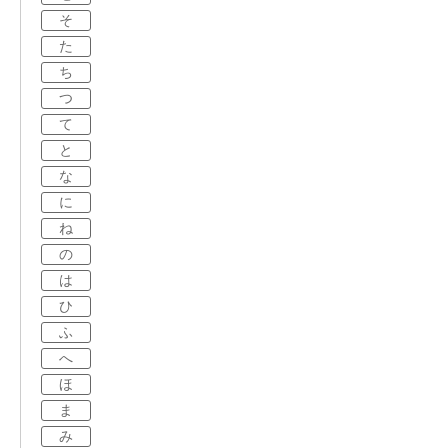
そ
た
ち
つ
て
と
な
に
ね
の
は
ひ
ふ
へ
ほ
ま
み