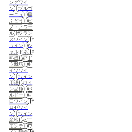
ングワイ
ン
ブルゴ
ーニュ
黒
ぶどう
ピ
ノ・ノワー
ル
フラン
スワイン
ワイン
シ
ャルドネ
熟成
ブド
ウ栽培
ド
イツワイ
ン
ワイン
用語
ワイ
ン品種
ボ
ルドー
甘
口ワイン
ロゼワイ
ン
ワイン
産地
ピエ
モンテ
ワ