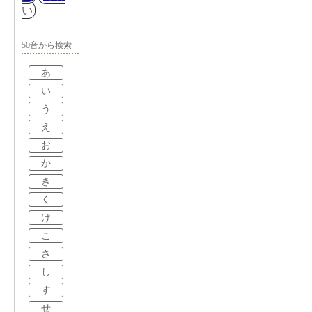
い
50音から検索
あ
い
う
え
お
か
き
く
け
こ
さ
し
す
せ