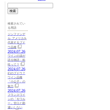
検索
検索されてい
る用語
ジンファンデ
ル: アメリカを
代表するブド
ウ品種
2024.07.26
ワインの涙が
語る物語：粘
性って？
2024.07.26
幻のブドウ？
ワイン品種
「小公子」の
魅力
2024.07.26
フランスワイ
ンの「モワル
ー」甘口と勘
違いしない