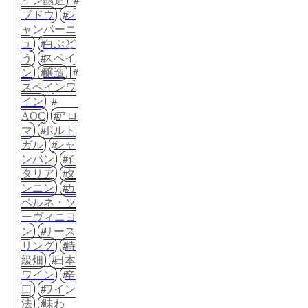
イン醸造
ブドウ
シ
ャンパーニ
ュ
白ぶど
う
スペイ
ン
醸造
スペインワ
イン
AOC
アロ
マ
ポルト
ガル
シャ
ンパン
イ
タリア
タ
ンニン
カ
ベルネ・ソ
ーヴィニヨ
ン
リース
リング
特
級畑
日本
ワイン
辛
口
ワイン
法
味わ