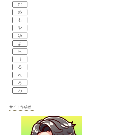
む
め
も
や
ゆ
よ
ら
り
る
れ
ろ
わ
サイト作成者