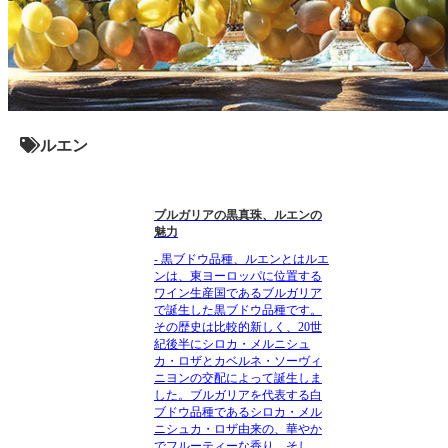
ルエン
ブルガリアの黒真珠、ルエンの
魅力
- 黒ブドウ品種、ルエンとはルエ
ンは、東ヨーロッパに位置する
ワイン生産国であるブルガリア
で誕生した黒ブドウ品種です。
その歴史は比較的新しく、20世
紀後半にシロカ・メルニシュ
カ・ロザとカベルネ・ソーヴィ
ニヨンの交配によって誕生しま
した。ブルガリアを代表する白
ブドウ品種であるシロカ・メル
ニシュカ・ロザ由来の、華やか
でフルーティーな香り。そし