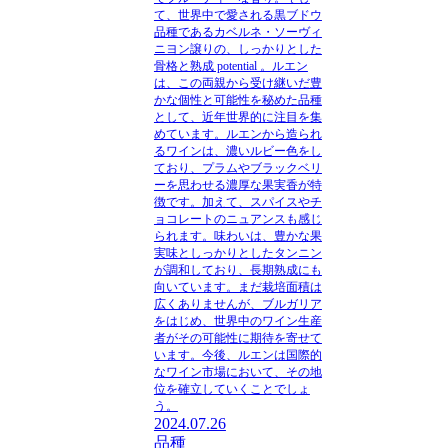
て、世界中で愛される黒ブドウ
品種であるカベルネ・ソーヴィ
ニヨン譲りの、しっかりとした
骨格と熟成 potential 。ルエン
は、この両親から受け継いだ豊
かな個性と可能性を秘めた品種
として、近年世界的に注目を集
めています。ルエンから造られ
るワインは、濃いルビー色をし
ており、プラムやブラックベリ
ーを思わせる濃厚な果実香が特
徴です。加えて、スパイスやチ
ョコレートのニュアンスも感じ
られます。味わいは、豊かな果
実味としっかりとしたタンニン
が調和しており、長期熟成にも
向いています。まだ栽培面積は
広くありませんが、ブルガリア
をはじめ、世界中のワイン生産
者がその可能性に期待を寄せて
います。今後、ルエンは国際的
なワイン市場において、その地
位を確立していくことでしょ
う。
2024.07.26
品種