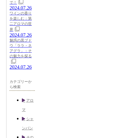
で！
2024.07.26
ワインの香り
を楽しむ：第
二アロマの世
界
2024.07.26
魅惑の黒ブド
ウ「ララ・ネ
アグラ」：そ
の魅力を探る
2024.07.26
カテゴリーか
ら検索
アロ
マ
シャ
ンパン
その