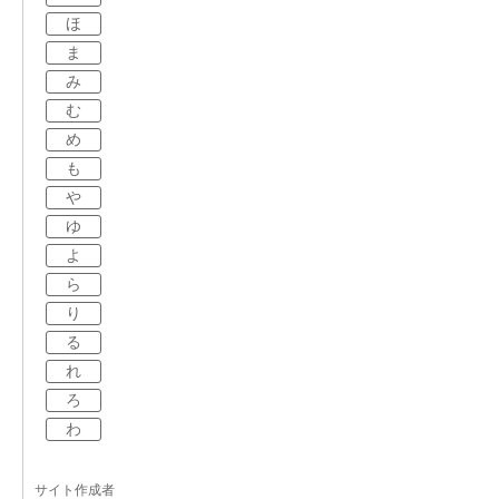
ほ
ま
み
む
め
も
や
ゆ
よ
ら
り
る
れ
ろ
わ
サイト作成者