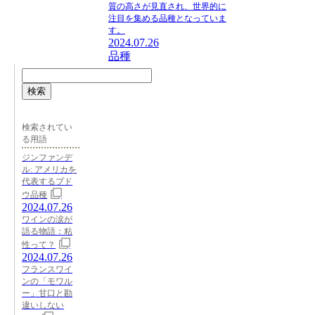
質の高さが見直され、世界的に
注目を集める品種となっていま
す。
2024.07.26
品種
検索
検索されてい
る用語
ジンファンデ
ル: アメリカを
代表するブド
ウ品種
2024.07.26
ワインの涙が
語る物語：粘
性って？
2024.07.26
フランスワイ
ンの「モワル
ー」甘口と勘
違いしない