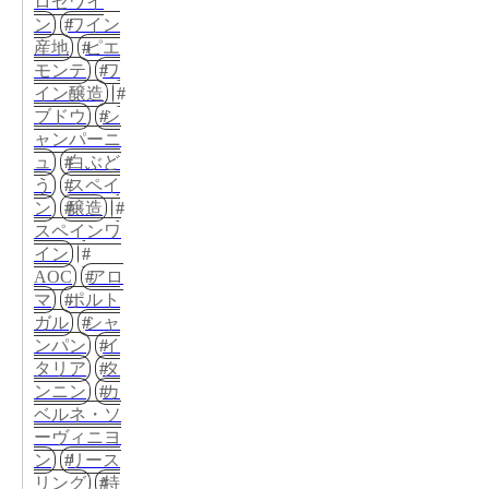
ロゼワイ
ン
ワイン
産地
ピエ
モンテ
ワ
イン醸造
ブドウ
シ
ャンパーニ
ュ
白ぶど
う
スペイ
ン
醸造
スペインワ
イン
AOC
アロ
マ
ポルト
ガル
シャ
ンパン
イ
タリア
タ
ンニン
カ
ベルネ・ソ
ーヴィニヨ
ン
リース
リング
特