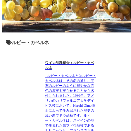
ルビー・カベルネ
ワイン品種紹介：ルビー・カベ
ルネ
- ルビー・カベルネとはルビー・
カベルネは、その名の通り、宝
石のルビーのように鮮やかな赤
色の果実を実らせることから名
付けられました。1936年、アメ
リカのカリフォルニア大学デイ
ビス校において、Harold Olmo博
士によって生み出された歴史の
浅い黒ブドウ品種です。ルビ
ー・カベルネは、スペインの地
で生まれた黒ブドウ品種である
カリニャンと、フランスのボル