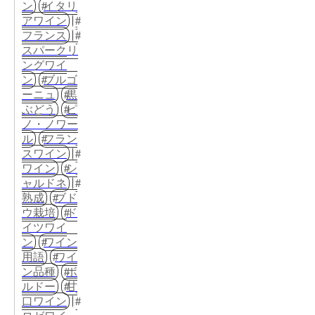
ン
イタリ
アワイン
フランス
スパークリ
ングワイ
ン
ブルゴ
ーニュ
黒
ぶどう
ピ
ノ・ノワー
ル
フラン
スワイン
ワイン
シ
ャルドネ
熟成
ブド
ウ栽培
ド
イツワイ
ン
ワイン
用語
ワイ
ン品種
ボ
ルドー
甘
口ワイン