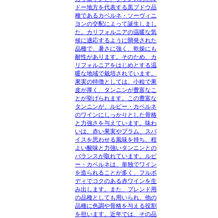
ドー地方を代表する黒ブドウ品
種であるカベルネ・ソーヴィニ
ヨンの交配によって誕生しまし
た。カリフォルニアの温暖な気
候に適応するように開発された
品種で、暑さに強く、乾燥にも
耐性があります。そのため、カ
リフォルニアをはじめとする温
暖な地域で栽培されています。
果実の特徴としては、小粒で果
皮が厚く、タンニンが豊富なこ
とが挙げられます。この豊富な
タンニンが、ルビー・カベルネ
のワインにしっかりとした骨格
と力強さを与えています。味わ
いは、赤い果実やプラム、スパ
イスを思わせる風味を持ち、程
よい酸味と力強いタンニンとの
バランスが取れています。ルビ
ー・カベルネは、単独でワイン
を造られることが多く、フルボ
ディでコクのある赤ワインを生
み出します。また、ブレンド用
の品種としても用いられ、他の
品種に色調や骨格を与える役割
を担います。近年では、その品