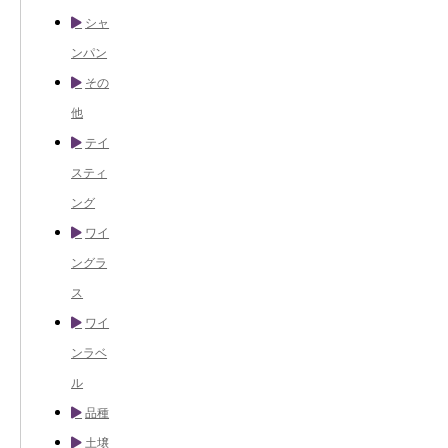
シャ
ンパン
その
他
テイ
スティ
ング
ワイ
ングラ
ス
ワイ
ンラベ
ル
品種
土壌