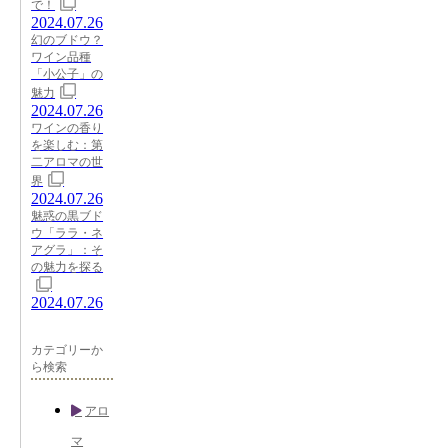
で！
2024.07.26
幻のブドウ？
ワイン品種
「小公子」の
魅力
2024.07.26
ワインの香り
を楽しむ：第
二アロマの世
界
2024.07.26
魅惑の黒ブド
ウ「ララ・ネ
アグラ」：そ
の魅力を探る
2024.07.26
カテゴリーか
ら検索
アロ
マ