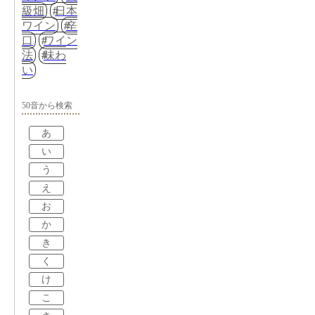
級畑
日本
ワイン
辛
口
ワイン
法
味わ
い
50音から検索
あ
い
う
え
お
か
き
く
け
こ