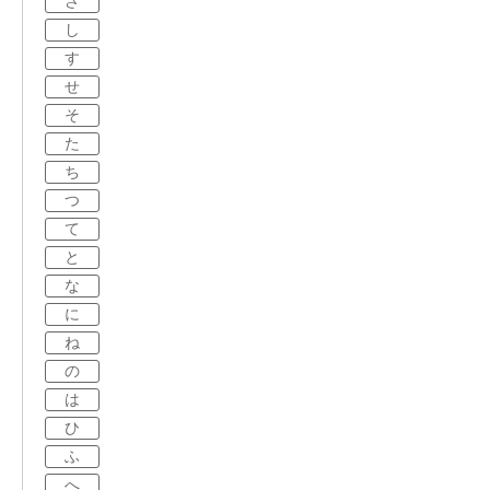
さ
し
す
せ
そ
た
ち
つ
て
と
な
に
ね
の
は
ひ
ふ
へ