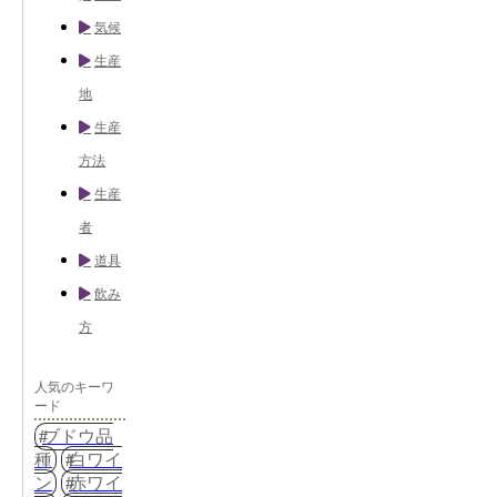
気候
生産
地
生産
方法
生産
者
道具
飲み
方
人気のキーワ
ード
ブドウ品
種
白ワイ
ン
赤ワイ