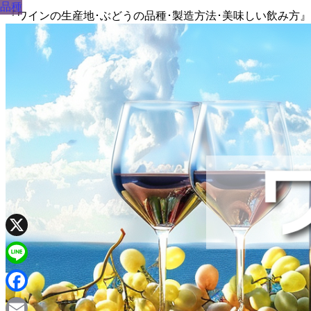
品種
『ワインの生産地･ぶどうの品種･製造方法･美味しい飲み方
X
Line
Facebook