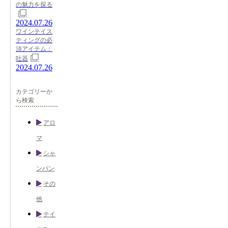
の魅力を探る
2024.07.26
ワインテイス
ティングの必
須アイテム：
吐器
2024.07.26
カテゴリーか
ら検索
アロ
マ
シャ
ンパン
その
他
テイ