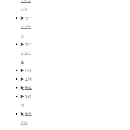
スティ
ング
ワイ
ングラ
ス
ワイ
ンラベ
ル
品種
土壌
気候
生産
地
生産
方法