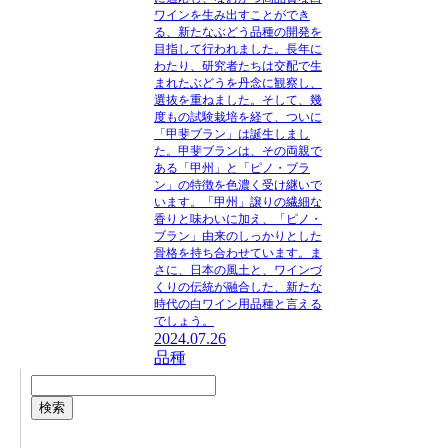
ワインを生み出すことができ
る、新たなぶどう品種の開発を
目指して行われました。長年に
わたり、研究者たちは交配で生
まれたぶどうを丹念に観察し、
選抜を重ねました。そして、幾
度もの試験栽培を経て、ついに
「甲斐ブラン」は誕生しまし
た。甲斐ブランは、その両親で
ある「甲州」と「ピノ・ブラ
ン」の特徴を色濃く受け継いで
います。「甲州」譲りの繊細な
香りと味わいに加え、「ピノ・
ブラン」由来のしっかりとした
骨格を持ち合わせています。ま
さに、日本の風土と、ワインづ
くりの伝統が融合した、新たな
時代の白ワイン用品種と言える
でしょう。
2024.07.26
品種
検索