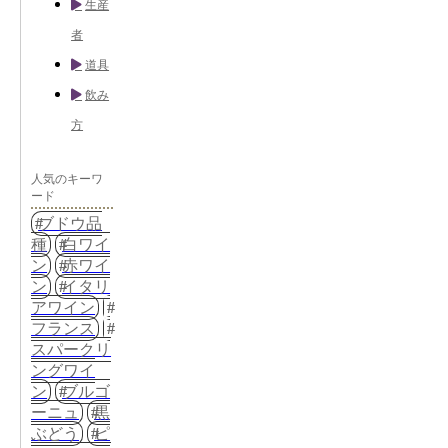
生産
者
道具
飲み
方
人気のキーワ
ード
ブドウ品
種
白ワイ
ン
赤ワイ
ン
イタリ
アワイン
フランス
スパークリ
ングワイ
ン
ブルゴ
ーニュ
黒
ぶどう
ピ