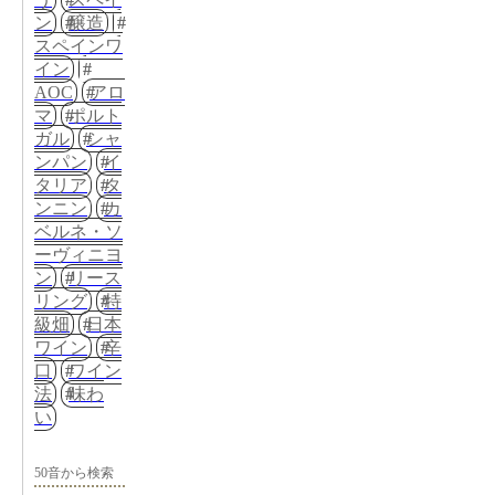
ン
醸造
スペインワ
イン
AOC
アロ
マ
ポルト
ガル
シャ
ンパン
イ
タリア
タ
ンニン
カ
ベルネ・ソ
ーヴィニヨ
ン
リース
リング
特
級畑
日本
ワイン
辛
口
ワイン
法
味わ
い
50音から検索