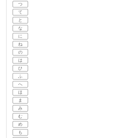
つ
て
と
な
に
ね
の
は
ひ
ふ
へ
ほ
ま
み
む
め
も