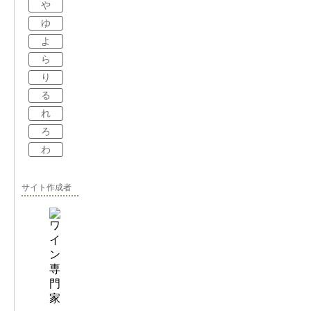
や
ゆ
よ
ら
り
る
れ
ろ
わ
サイト作成者