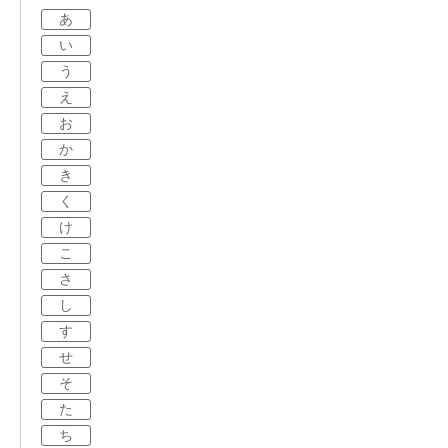
あ
い
う
え
お
か
き
く
け
こ
さ
し
す
せ
そ
た
ち