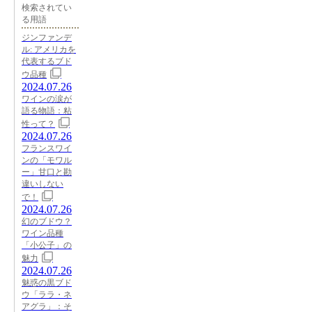
検索されてい
る用語
ジンファンデ
ル: アメリカを
代表するブド
ウ品種
2024.07.26
ワインの涙が
語る物語：粘
性って？
2024.07.26
フランスワイ
ンの「モワル
ー」甘口と勘
違いしない
で！
2024.07.26
幻のブドウ？
ワイン品種
「小公子」の
魅力
2024.07.26
魅惑の黒ブド
ウ「ララ・ネ
アグラ」：そ