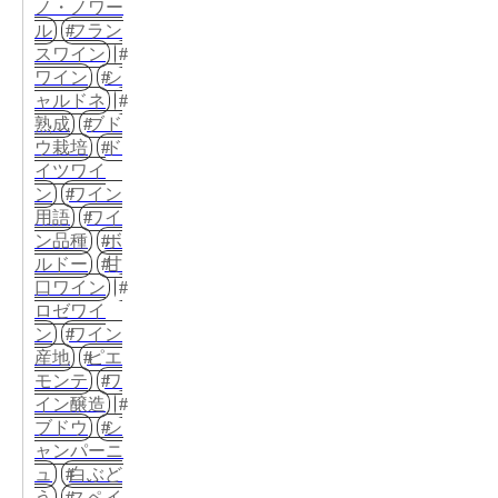
ノ・ノワー
ル
フラン
スワイン
ワイン
シ
ャルドネ
熟成
ブド
ウ栽培
ド
イツワイ
ン
ワイン
用語
ワイ
ン品種
ボ
ルドー
甘
口ワイン
ロゼワイ
ン
ワイン
産地
ピエ
モンテ
ワ
イン醸造
ブドウ
シ
ャンパーニ
ュ
白ぶど
う
スペイ