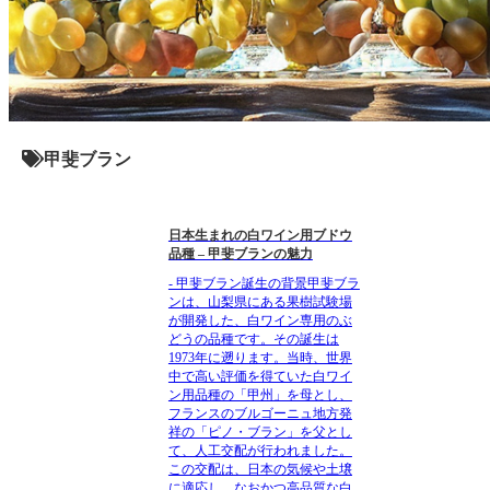
甲斐ブラン
日本生まれの白ワイン用ブドウ
品種 – 甲斐ブランの魅力
- 甲斐ブラン誕生の背景甲斐ブラ
ンは、山梨県にある果樹試験場
が開発した、白ワイン専用のぶ
どうの品種です。その誕生は
1973年に遡ります。当時、世界
中で高い評価を得ていた白ワイ
ン用品種の「甲州」を母とし、
フランスのブルゴーニュ地方発
祥の「ピノ・ブラン」を父とし
て、人工交配が行われました。
この交配は、日本の気候や土壌
に適応し、なおかつ高品質な白