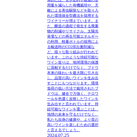
用量を減らした有機栽培や、天
敵による害虫駆除などを取り入
れた環境保全型農法を採用する
ワイナリーが増えています。ま
た、醸造の過程で発生する廃棄
物の削減やリサイクル、太陽光
発電などの再生可能エネルギー
の利用、軽量ボトルの採用によ
る輸送時のCO2排出量削減な
ど、様々な取り組みが行われて
います。このような持続可能な
ワイン造りは、地球環境の保護
に貢献するだけでなく、ブドウ
本来の味わいを最大限に引き出
し、品質の高いワインを生み出
すことにもつながります。環境
負荷の低い方法で栽培されたブ
ドウは、健全で力強く、テロワ
ールを色濃く反映したワインを
生み出すと言われています。持
続可能なワインを選ぶことは、
地球の未来を守るだけでなく、
私たち自身の健康や、より質の
高いワインを楽しむための選択
と言えるでしょう。
2024.07.25