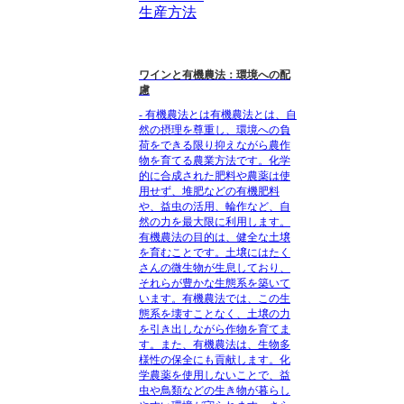
生産方法
ワインと有機農法：環境への配
慮
- 有機農法とは有機農法とは、自
然の摂理を尊重し、環境への負
荷をできる限り抑えながら農作
物を育てる農業方法です。化学
的に合成された肥料や農薬は使
用せず、堆肥などの有機肥料
や、益虫の活用、輪作など、自
然の力を最大限に利用します。
有機農法の目的は、健全な土壌
を育むことです。土壌にはたく
さんの微生物が生息しており、
それらが豊かな生態系を築いて
います。有機農法では、この生
態系を壊すことなく、土壌の力
を引き出しながら作物を育てま
す。また、有機農法は、生物多
様性の保全にも貢献します。化
学農薬を使用しないことで、益
虫や鳥類などの生き物が暮らし