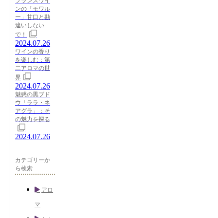
フランスワイ
ンの「モワル
ー」甘口と勘
違いしない
で！
2024.07.26
ワインの香り
を楽しむ：第
二アロマの世
界
2024.07.26
魅惑の黒ブド
ウ「ララ・ネ
アグラ」：そ
の魅力を探る
2024.07.26
カテゴリーか
ら検索
アロ
マ