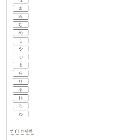
ほ
ま
み
む
め
も
や
ゆ
よ
ら
り
る
れ
ろ
わ
サイト作成者