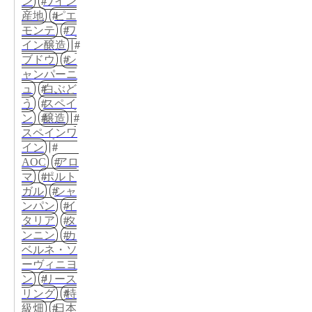
ン
ワイン
産地
ピエ
モンテ
ワ
イン醸造
ブドウ
シ
ャンパーニ
ュ
白ぶど
う
スペイ
ン
醸造
スペインワ
イン
AOC
アロ
マ
ポルト
ガル
シャ
ンパン
イ
タリア
タ
ンニン
カ
ベルネ・ソ
ーヴィニヨ
ン
リース
リング
特
級畑
日本