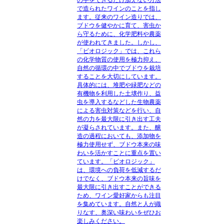
の手をできるだけ加えない方法
で造られたワインのことを指し
ます。従来のワイン造りでは、
ブドウを健やかに育て、害虫か
ら守るために、化学肥料や農薬
が使われてきました。しかし、
「ビオロジック」では、これら
の化学物質の使用を極力抑え、
自然の循環の中でブドウを栽培
することを大切にしています。
具体的には、堆肥や緑肥などの
有機物を利用した土壌作り、益
虫を導入するなどした生物農薬
による害虫対策などを行い、自
然の力を最大限に引き出す工夫
が凝らされています。また、醸
造の過程においても、添加物を
極力使用せず、ブドウ本来の味
わいを活かすことに重点を置い
ています。「ビオロジック」
は、環境への負荷を低減するだ
けでなく、ブドウ本来の旨味を
最大限に引き出すことができる
ため、ワイン愛好家からも注目
を集めています。自然と人が織
りなす、奥深い味わいをぜひお
楽しみください。