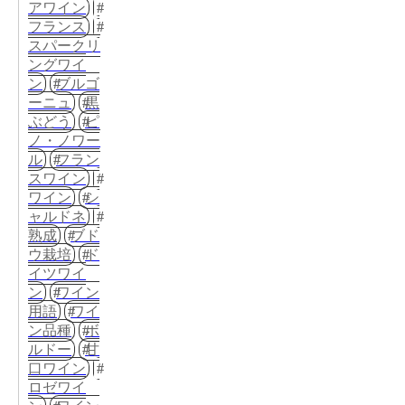
アワイン
フランス
スパークリ
ングワイ
ン
ブルゴ
ーニュ
黒
ぶどう
ピ
ノ・ノワー
ル
フラン
スワイン
ワイン
シ
ャルドネ
熟成
ブド
ウ栽培
ド
イツワイ
ン
ワイン
用語
ワイ
ン品種
ボ
ルドー
甘
口ワイン
ロゼワイ