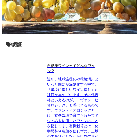
認証
自然派ワインってどんなワイ
ン？
近年、地球温暖化や環境汚染と
いった問題が深刻化する中で、
「環境に優しいワイン造り」が
注目を集めています。その代表
格といえるのが、「ヴァン・ビ
オロジック」と呼ばれるもので
す。ヴァン・ビオロジックと
は、有機栽培で育てられたブド
ウのみを使用したワインのこと
を指します。有機栽培とは、化
学肥料や農薬を使わずに、土壌
の力を活かしながら自然のサイ