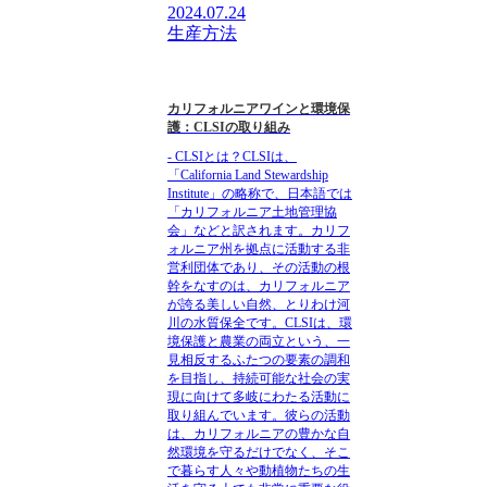
2024.07.24
生産方法
カリフォルニアワインと環境保
護：CLSIの取り組み
- CLSIとは？CLSIは、
「California Land Stewardship
Institute」の略称で、日本語では
「カリフォルニア土地管理協
会」などと訳されます。カリフ
ォルニア州を拠点に活動する非
営利団体であり、その活動の根
幹をなすのは、カリフォルニア
が誇る美しい自然、とりわけ河
川の水質保全です。CLSIは、環
境保護と農業の両立という、一
見相反するふたつの要素の調和
を目指し、持続可能な社会の実
現に向けて多岐にわたる活動に
取り組んでいます。彼らの活動
は、カリフォルニアの豊かな自
然環境を守るだけでなく、そこ
で暮らす人々や動植物たちの生