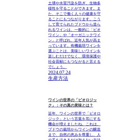
土壌や水質汚染を防ぎ、生物多
様性を守ることができます。ま
た、そこで働く人々の健康を守
ることにもつながります。こう
して育てられたブドウから造ら
れるワインは、一般的に「ビオ
ワイン」や「オーガニックワイ
ン」と呼ばれ、近年人気が高ま
っています。有機栽培ワインを
選ぶことは、美味しいワインを
楽しむだけでなく、環境保護や
社会貢献にもつながると言える
でしょう。
2024.07.24
生産方法
ワインの世界の「ビオロジッ
ク」：その真の意味とは？
近年、ワインの世界で「ビオロ
ジック」という言葉を耳にする
機会が増えましたね。これは、
ブドウの栽培からワインの醸造
まで、自然の恵みを尊重し、人