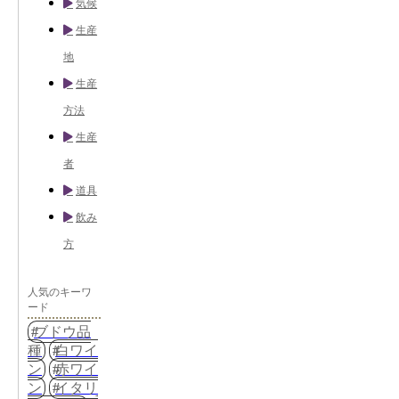
気候
生産
地
生産
方法
生産
者
道具
飲み
方
人気のキーワ
ード
ブドウ品
種
白ワイ
ン
赤ワイ
ン
イタリ