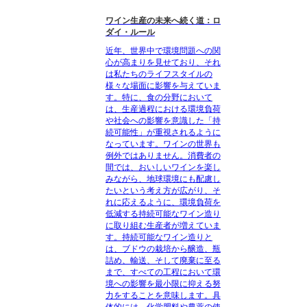
ワイン生産の未来へ続く道：ロ
ダイ・ルール
近年、世界中で環境問題への関
心が高まりを見せており、それ
は私たちのライフスタイルの
様々な場面に影響を与えていま
す。特に、食の分野において
は、生産過程における環境負荷
や社会への影響を意識した「持
続可能性」が重視されるように
なっています。ワインの世界も
例外ではありません。消費者の
間では、おいしいワインを楽し
みながら、地球環境にも配慮し
たいという考え方が広がり、そ
れに応えるように、環境負荷を
低減する持続可能なワイン造り
に取り組む生産者が増えていま
す。持続可能なワイン造りと
は、ブドウの栽培から醸造、瓶
詰め、輸送、そして廃棄に至る
まで、すべての工程において環
境への影響を最小限に抑える努
力をすることを意味します。具
体的には、化学肥料や農薬の使