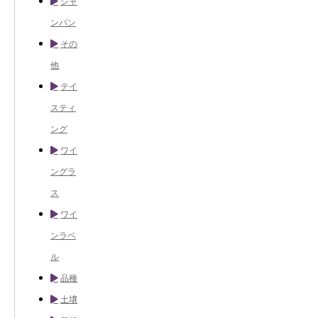
シャ
ンパン
その
他
テイ
スティ
ング
ワイ
ングラ
ス
ワイ
ンラベ
ル
品種
土壌