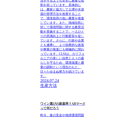
活を守る上でも非常に重要な役
割を担っています。具体的に
は、農家と協力して土壌や水資
源の管理方法を改善すること
で、環境負荷の低い農業を推進
しています。また、地域住民に
対して環境問題に関する教育活
動を実施することで、一人ひと
りの意識向上と行動変容を促し
ています。さらに、行政や企業
とも連携し、より効果的な政策
や事業の推進にも積極的に関わ
っています。CLSIは、カリフォ
ルニアの美しい自然と人々の暮
らしを守るため、環境保護と農
業の調和という理念のもと、
日々たゆまぬ努力を続けていま
す。
2024.07.24
生産方法
ワイン選びの新基準？ABマーク
って何だろう
昨今、食の安全や地球環境問題