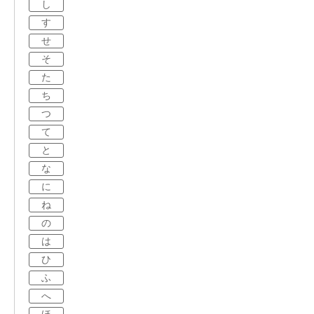
し
す
せ
そ
た
ち
つ
て
と
な
に
ね
の
は
ひ
ふ
へ