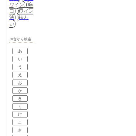
ワイン
辛
口
ワイン
法
味わ
い
50音から検索
あ
い
う
え
お
か
き
く
け
こ
さ