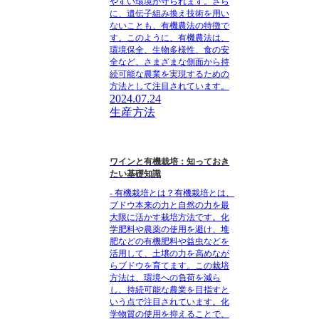
やすい環境が守られます。さら
に、遺伝子組み換え技術を用い
ないことも、有機農法の特徴で
す。このように、有機農法は、
環境保全、生物多様性、食の安
全など、さまざまな側面から持
続可能な農業を実現するための
方法として注目されています。
2024.07.24
生産方法
ワインと有機栽培：知っておき
たい基礎知識
- 有機栽培とは？有機栽培とは、
ブドウ本来の力と自然の力を最
大限に活かす栽培方法です。化
学肥料や農薬の使用を避け、堆
肥などの有機肥料や益虫などを
活用して、土壌の力を高めなが
らブドウを育てます。この栽培
方法は、環境への負荷を減ら
し、持続可能な農業を目指すと
いう点で注目されています。化
学物質の使用を抑えることで、