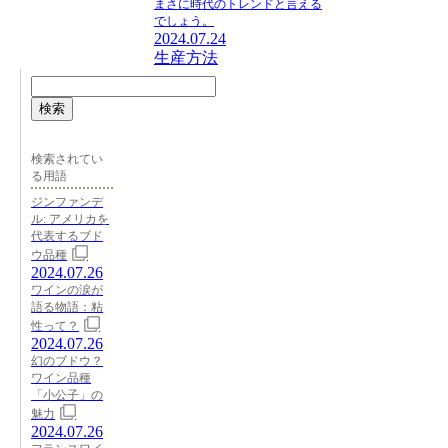
まさに時代のトレンドと言える
でしょう。
2024.07.24
生産方法
検索
検索されてい
る用語
ジンファンデ
ル: アメリカを
代表するブド
ウ品種
2024.07.26
ワインの涙が
語る物語：粘
性って？
2024.07.26
幻のブドウ？
ワイン品種
「小公子」の
魅力
2024.07.26