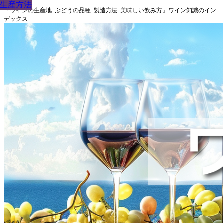
生産方法
生産方法
生産方法
生産方法
生産方法
生産方法
生産方法
『ワインの生産地･ぶどうの品種･製造方法･美味しい飲み方』ワイン知識のイン
デックス