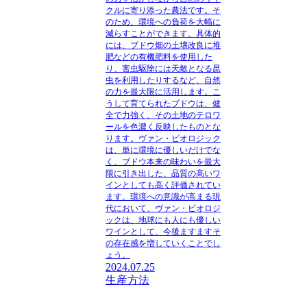
クルに寄り添った農法です。そ
のため、環境への負荷を大幅に
減らすことができます。具体的
には、ブドウ畑の土壌改良に堆
肥などの有機肥料を使用した
り、害虫駆除には天敵となる昆
虫を利用したりするなど、自然
の力を最大限に活用します。こ
うして育てられたブドウは、健
全で力強く、その土地のテロワ
ールを色濃く反映したものとな
ります。ヴァン・ビオロジック
は、単に環境に優しいだけでな
く、ブドウ本来の味わいを最大
限に引き出した、品質の高いワ
インとしても高く評価されてい
ます。環境への意識が高まる現
代において、ヴァン・ビオロジ
ックは、地球にも人にも優しい
ワインとして、今後ますますそ
の存在感を増していくことでし
ょう。
2024.07.25
生産方法