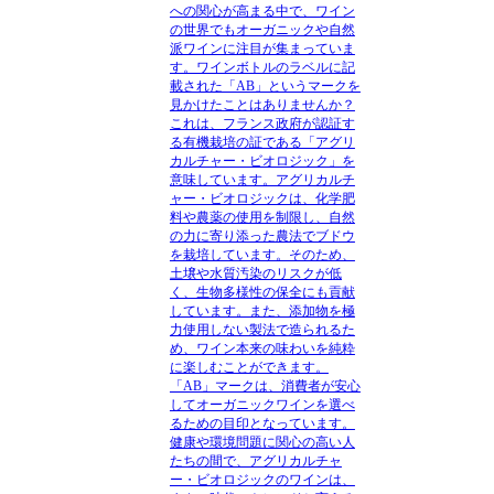
への関心が高まる中で、ワイン
の世界でもオーガニックや自然
派ワインに注目が集まっていま
す。ワインボトルのラベルに記
載された「AB」というマークを
見かけたことはありませんか？
これは、フランス政府が認証す
る有機栽培の証である「アグリ
カルチャー・ビオロジック」を
意味しています。アグリカルチ
ャー・ビオロジックは、化学肥
料や農薬の使用を制限し、自然
の力に寄り添った農法でブドウ
を栽培しています。そのため、
土壌や水質汚染のリスクが低
く、生物多様性の保全にも貢献
しています。また、添加物を極
力使用しない製法で造られるた
め、ワイン本来の味わいを純粋
に楽しむことができます。
「AB」マークは、消費者が安心
してオーガニックワインを選べ
るための目印となっています。
健康や環境問題に関心の高い人
たちの間で、アグリカルチャ
ー・ビオロジックのワインは、