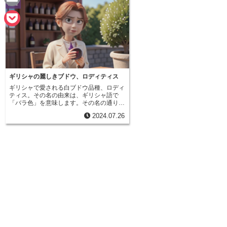
品種
n
a
E
e
c
m
P
e
a
o
b
i
c
o
ギリシャの麗しきブドウ、ロディティス
l
k
ギリシャで愛される白ブドウ品種、ロディ
o
ティス。その名の由来は、ギリシャ語で
e
「バラ色」を意味します。その名の通り、
k
熟した果実は淡い藤色を帯び、見る者を魅
t
2024.07.26
了します。この美しいブドウは、ギリシャ
の太陽の恵みをいっぱいに浴びて育ちま
す。燦々と降り注ぐ太陽の光をたっぷりと
浴びたロディティスは、糖度が高く、凝縮
感のある果実味を生み出します。こうして
作られるワインは、フレッシュでフルーテ
ィーな味わいが特徴です。口に含むと、白
い花や柑橘系の果物を思わせる華やかな香
りが広がり、心地よい酸味が全体を引き締
めます。まさに、太陽が燦燦と降り注ぐギ
リシャの風土を彷彿とさせる、個性的な味
わいのワインと言えるでしょう。