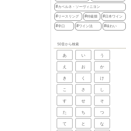
カベルネ・ソーヴィニヨン
リースリング
特級畑
日本ワイン
辛口
ワイン法
味わい
50音から検索
あ
い
う
え
お
か
き
く
け
こ
さ
し
す
せ
そ
た
ち
つ
て
と
な