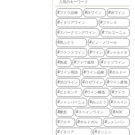
人気のキーワード
ブドウ品種
白ワイン
赤ワイン
イタリアワイン
フランス
スパークリングワイン
ブルゴーニュ
黒ぶどう
ピノ・ノワール
フランスワイン
ワイン
シャルドネ
熟成
ブドウ栽培
ドイツワイン
ワイン用語
ワイン品種
ボルドー
甘口ワイン
ロゼワイン
ワイン産地
ピエモンテ
ワイン醸造
ブドウ
シャンパーニュ
白ぶどう
スペイン
醸造
スペインワイン
AOC
アロマ
ポルトガル
シャンパン
イタリア
タンニン