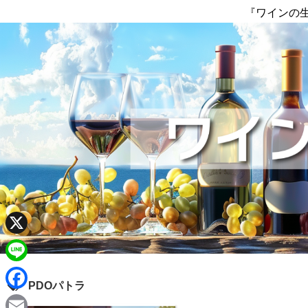
『ワインの
X
L
PDOパトラ
i
F