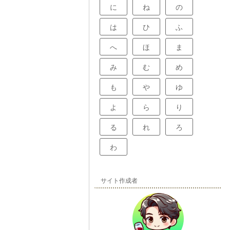
に
ね
の
は
ひ
ふ
へ
ほ
ま
み
む
め
も
や
ゆ
よ
ら
り
る
れ
ろ
わ
サイト作成者