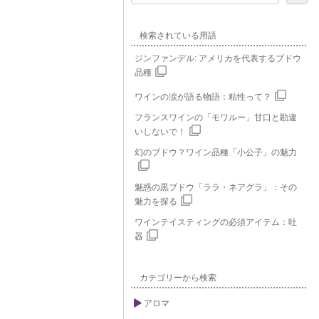
検索されている用語
ジンファンデル: アメリカを代表するブドウ
品種
ワインの涙が語る物語：粘性って？
フランスワインの「モワルー」甘口と勘違
いしないで！
幻のブドウ？ワイン品種「小公子」の魅力
魅惑の黒ブドウ「ララ・ネアグラ」：その
魅力を探る
ワインテイスティングの必須アイテム：吐
器
カテゴリーから検索
アロマ