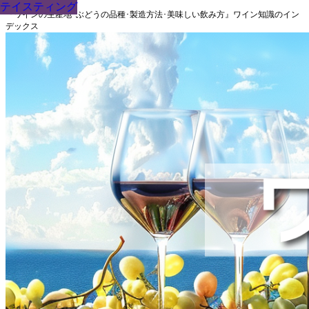
テイスティング
テイスティング
テイスティング
テイスティング
テイスティング
テイスティング
テイスティング
テイスティング
テイスティング
『ワインの生産地･ぶどうの品種･製造方法･美味しい飲み方』ワイン知識のイン
デックス