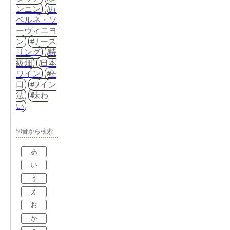
ンニン
カ
ベルネ・ソ
ーヴィニヨ
ン
リース
リング
特
級畑
日本
ワイン
辛
口
ワイン
法
味わ
い
50音から検索
あ
い
う
え
お
か