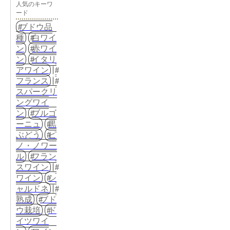
人気のキーワ
ード
ブドウ品
種
白ワイ
ン
赤ワイ
ン
イタリ
アワイン
フランス
スパークリ
ングワイ
ン
ブルゴ
ーニュ
黒
ぶどう
ピ
ノ・ノワー
ル
フラン
スワイン
ワイン
シ
ャルドネ
熟成
ブド
ウ栽培
ド
イツワイ