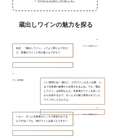
特別な出会いを楽しむ
蔵出しワインの魅力を探る
ワインを知りたい
先生、『蔵出しワイン』ってよく聞くんですけ
ど、普通のワインと何が違うんですか？
ワイン研究家
いい質問だね！ 確かに、どのワインも元々は蔵、つ
まり生産者の倉庫から出荷されるよね。でも『蔵出
しワイン』は特別なんだ。生産者がワインを造って
から出荷するまで、ずっとその蔵で保管されていた
ワインのことなんだよ。
ワインを知りたい
へえー、ずっと生産者のところで保管されてる
んですね！でも、他のワインは違うんですか？