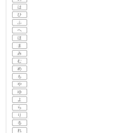
は
ひ
ふ
へ
ほ
ま
み
む
め
も
や
ゆ
よ
ら
り
る
れ