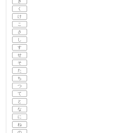
き
く
け
こ
さ
し
す
せ
そ
た
ち
つ
て
と
な
に
ね
の