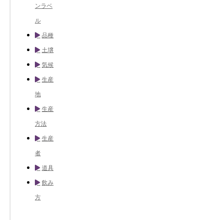
ンラベ
ル
品種
土壌
気候
生産
地
生産
方法
生産
者
道具
飲み
方