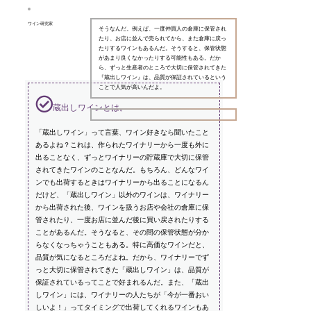
ワイン研究家
そうなんだ。例えば、一度仲買人の倉庫に保管され
たり、お店に並んで売られてから、また倉庫に戻っ
たりするワインもあるんだ。そうすると、保管状態
があまり良くなかったりする可能性もある。だか
ら、ずっと生産者のところで大切に保管されてきた
『蔵出しワイン』は、品質が保証されているという
ことで人気が高いんだよ。
蔵出しワインとは。
「蔵出しワイン」って言葉、ワイン好きなら聞いたこと
あるよね？これは、作られたワイナリーから一度も外に
出ることなく、ずっとワイナリーの貯蔵庫で大切に保管
されてきたワインのことなんだ。もちろん、どんなワイ
ンでも出荷するときはワイナリーから出ることになるん
だけど、「蔵出しワイン」以外のワインは、ワイナリー
から出荷された後、ワインを扱うお店や会社の倉庫に保
管されたり、一度お店に並んだ後に買い戻されたりする
ことがあるんだ。そうなると、その間の保管状態が分か
らなくなっちゃうこともある。特に高価なワインだと、
品質が気になるところだよね。だから、ワイナリーでず
っと大切に保管されてきた「蔵出しワイン」は、品質が
保証されているってことで好まれるんだ。また、「蔵出
しワイン」には、ワイナリーの人たちが「今が一番おい
しいよ！」ってタイミングで出荷してくれるワインもあ