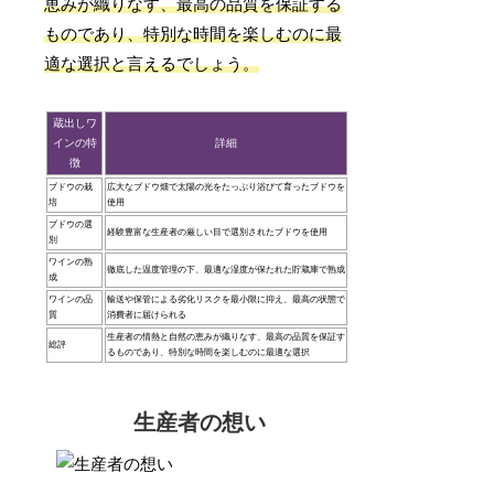
恵みが織りなす、最高の品質を保証する
ものであり、特別な時間を楽しむのに最
適な選択と言えるでしょう。
蔵出しワ
インの特
詳細
徴
ブドウの栽
広大なブドウ畑で太陽の光をたっぷり浴びて育ったブドウを
培
使用
ブドウの選
経験豊富な生産者の厳しい目で選別されたブドウを使用
別
ワインの熟
徹底した温度管理の下、最適な湿度が保たれた貯蔵庫で熟成
成
ワインの品
輸送や保管による劣化リスクを最小限に抑え、最高の状態で
質
消費者に届けられる
生産者の情熱と自然の恵みが織りなす、最高の品質を保証す
総評
るものであり、特別な時間を楽しむのに最適な選択
生産者の想い