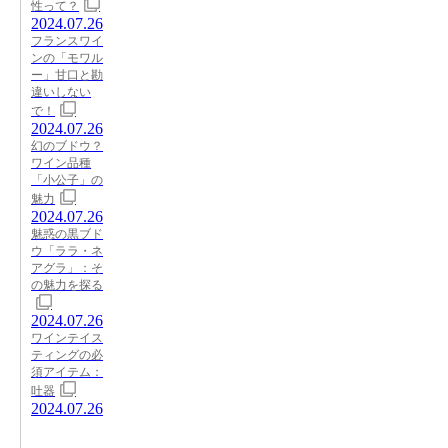
性って？
2024.07.26
フランスワイ
ンの「モワル
ー」甘口と勘
違いしない
で！
2024.07.26
幻のブドウ？
ワイン品種
「小公子」の
魅力
2024.07.26
魅惑の黒ブド
ウ「ララ・ネ
アグラ」：そ
の魅力を探る
2024.07.26
ワインテイス
ティングの必
須アイテム：
吐器
2024.07.26