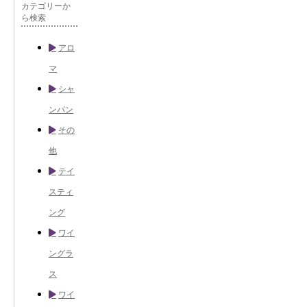
カテゴリーか
ら検索
アロ
マ
シャ
ンパン
その
他
テイ
スティ
ング
ワイ
ングラ
ス
ワイ