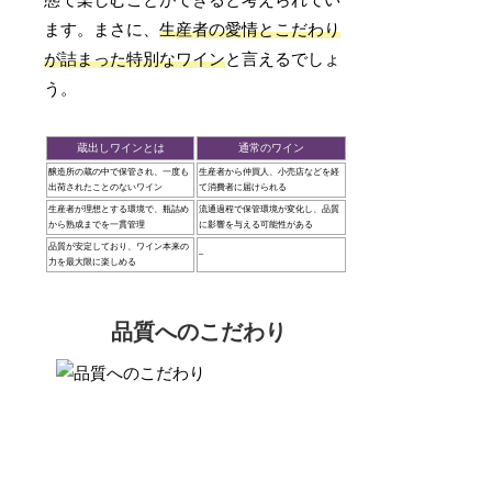
態で楽しむことができると考えられてい
ます。まさに、
生産者の愛情とこだわり
が詰まった特別なワイン
と言えるでしょ
う。
蔵出しワインとは
通常のワイン
醸造所の蔵の中で保管され、一度も
生産者から仲買人、小売店などを経
出荷されたことのないワイン
て消費者に届けられる
生産者が理想とする環境で、瓶詰め
流通過程で保管環境が変化し、品質
から熟成までを一貫管理
に影響を与える可能性がある
品質が安定しており、ワイン本来の
–
力を最大限に楽しめる
品質へのこだわり