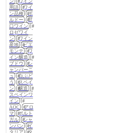
ン
ワイン
用語
ワイ
ン品種
ボ
ルドー
甘
口ワイン
ロゼワイ
ン
ワイン
産地
ピエ
モンテ
ワ
イン醸造
ブドウ
シ
ャンパーニ
ュ
白ぶど
う
スペイ
ン
醸造
スペインワ
イン
AOC
アロ
マ
ポルト
ガル
シャ
ンパン
イ
タリア
タ