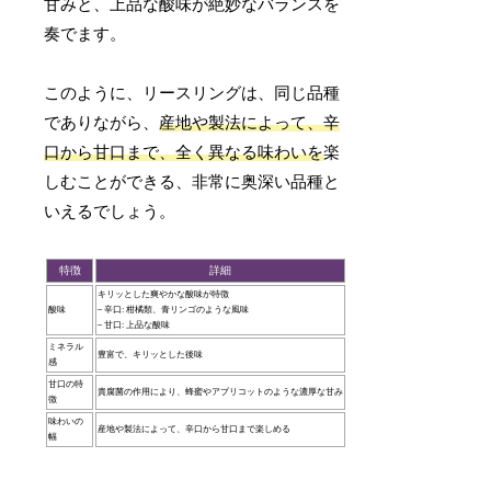
甘みと、上品な酸味が絶妙なバランスを
奏でます。
このように、リースリングは、同じ品種
でありながら、
産地や製法によって、辛
口から甘口まで、全く異なる味わいを
楽
しむことができる、非常に奥深い品種と
いえるでしょう。
特徴
詳細
キリッとした爽やかな酸味が特徴
酸味
– 辛口: 柑橘類、青リンゴのような風味
– 甘口: 上品な酸味
ミネラル
豊富で、キリッとした後味
感
甘口の特
貴腐菌の作用により、蜂蜜やアプリコットのような濃厚な甘み
徴
味わいの
産地や製法によって、辛口から甘口まで楽しめる
幅