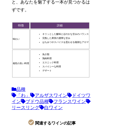
と、あなたを魅了する一本が見つかるは
ずです。
特徴
詳細
キリッとした酸味とほのかな甘みのバランス
完熟した果実の濃厚な甘み
味わい
はちみつやスパイスを思わせる複雑なアロマ
魚介類
鶏肉料理
エスニック料理
相性の良い料理
スパイシーな料理
デザート
品種
「わ」
アルザスワイン
ドイツワ
イン
ブドウ品種
フランスワイン
リースリング
白ワイン
関連するワインの記事