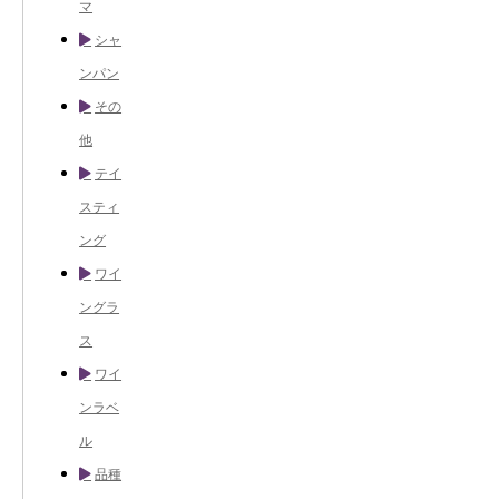
マ
シャ
ンパン
その
他
テイ
スティ
ング
ワイ
ングラ
ス
ワイ
ンラベ
ル
品種