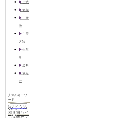
土壌
気候
生産
地
生産
方法
生産
者
道具
飲み
方
人気のキーワ
ード
ブドウ品
種
白ワイ
ン
赤ワイ