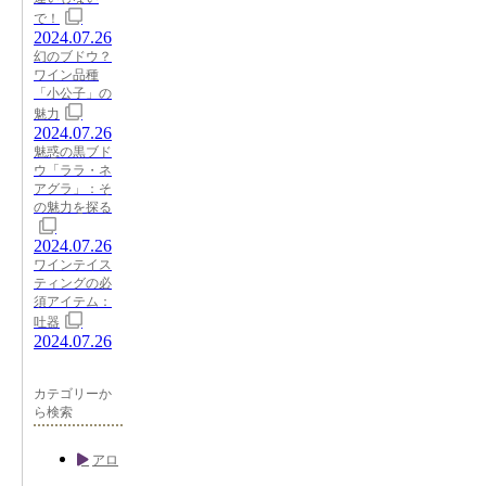
で！
2024.07.26
幻のブドウ？
ワイン品種
「小公子」の
魅力
2024.07.26
魅惑の黒ブド
ウ「ララ・ネ
アグラ」：そ
の魅力を探る
2024.07.26
ワインテイス
ティングの必
須アイテム：
吐器
2024.07.26
カテゴリーか
ら検索
アロ