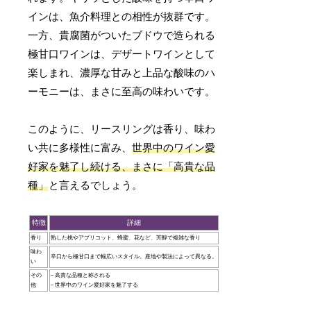
インは、魚介料理との相性が抜群です。
一方、貴腐菌がついたブドウで造られる
極甘口ワインは、デザートワインとして
楽しまれ、濃厚な甘みと上品な酸味のハ
ーモニーは、まさに至高の味わいです。
このように、リースリングは香り、味わ
い共に多様性に富み、
世界中のワイン愛
好家を魅了し続ける、まさに「高貴な品
種」
と言えるでしょう。
特徴
詳細
香り
熟した桃やアプリコット、蜂蜜、花など、芳醇で複雑な香り
味わ
辛口から極甘口まで幅広いスタイル。産地や製法によって異なる。
い
その
– 高貴な品種と称される
他
– 世界中のワイン愛好家を魅了する