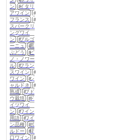
ン
イタリ
アワイン
フランス
スパークリ
ングワイ
ン
ブルゴ
ーニュ
黒
ぶどう
ピ
ノ・ノワー
ル
フラン
スワイン
ワイン
シ
ャルドネ
熟成
ブド
ウ栽培
ド
イツワイ
ン
ワイン
用語
ワイ
ン品種
ボ
ルドー
甘
口ワイン