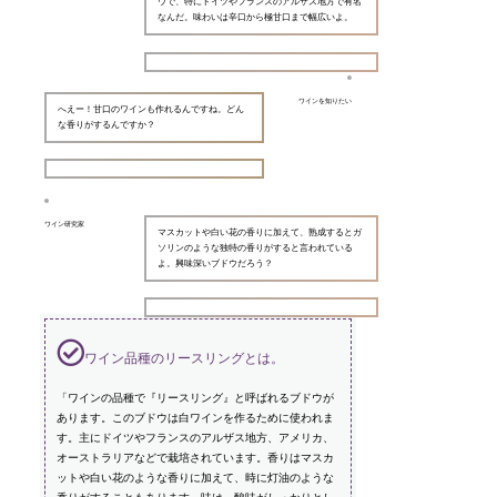
ウで、特にドイツやフランスのアルザス地方で有名
なんだ。味わいは辛口から極甘口まで幅広いよ。
ワインを知りたい
へえー！甘口のワインも作れるんですね。どん
な香りがするんですか？
ワイン研究家
マスカットや白い花の香りに加えて、熟成するとガ
ソリンのような独特の香りがすると言われている
よ。興味深いブドウだろう？
ワイン品種のリースリングとは。
「ワインの品種で『リースリング』と呼ばれるブドウが
あります。このブドウは白ワインを作るために使われま
す。主にドイツやフランスのアルザス地方、アメリカ、
オーストラリアなどで栽培されています。香りはマスカ
ットや白い花のような香りに加えて、時に灯油のような