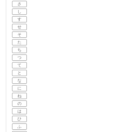
さ
し
す
せ
そ
た
ち
つ
て
と
な
に
ね
の
は
ひ
ふ