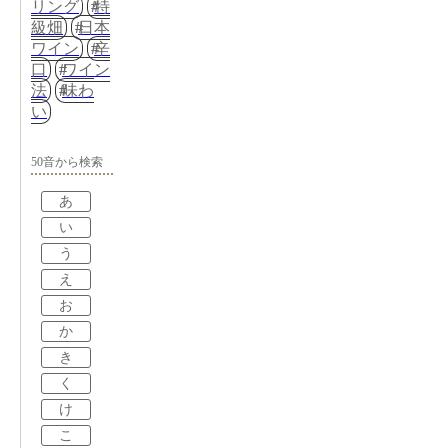
リング
特
級畑
日本
ワイン
辛
口
ワイン
法
味わ
い
50音から検索
あ
い
う
え
お
か
き
く
け
こ