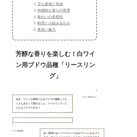
主な産地と気候
特徴的な香りの世界
味わいの多様性
料理との組み合わせ
奥深い魅力
芳醇な香りを楽しむ！白ワイ
ン用ブドウ品種「リースリン
グ」
ワインを知りたい
先生、ワインの原料になるブドウの種類ってた
くさんあるって聞きました。リースリングって
どんなブドウですか？
ワイン研究家
良い質問だね！リースリングは白ワインになるブド