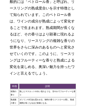
般的には「ペトロール香」と呼ばれ、リ
ースリングの熟成度合いを示す特徴とし
て知られています。このペトロール香
は、ワインの成分が熟成によって変化す
ることで生まれます。熟成期間が長くな
るほど、その香りはより顕著に現れるよ
うになり、リースリングの複雑な香りの
世界をさらに深みのあるものへと変化さ
せていくのです。このように、リースリ
ングはフルーティーな香りと熟成による
変化を楽しめる、奥深い魅力を持ったワ
インと言えるでしょう。
特徴
説明
初期の
熟したマスカットや白い花のような、甘やかでフルーティーな香
香り
り
熟成後
ガソリンや灯油を思わせる、独特の香り (ペトロール香) 。熟成
の香り
期間が長くなるほど顕著になる。