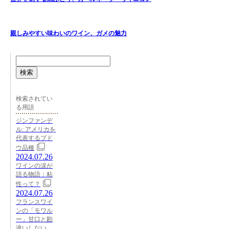
親しみやすい味わいのワイン、ガメの魅力
検索
検索されてい
る用語
ジンファンデ
ル: アメリカを
代表するブド
ウ品種
2024.07.26
ワインの涙が
語る物語：粘
性って？
2024.07.26
フランスワイ
ンの「モワル
ー」甘口と勘
違いしない