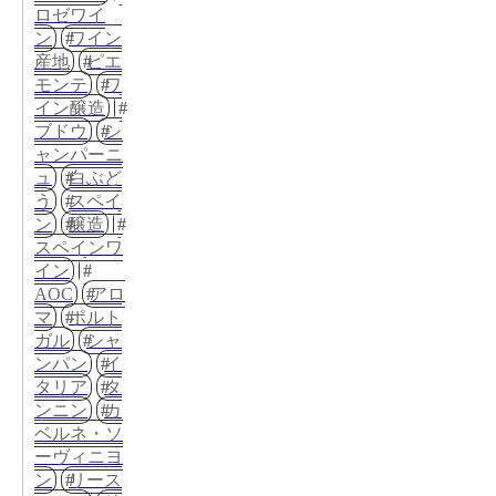
ロゼワイ
ン
ワイン
産地
ピエ
モンテ
ワ
イン醸造
ブドウ
シ
ャンパーニ
ュ
白ぶど
う
スペイ
ン
醸造
スペインワ
イン
AOC
アロ
マ
ポルト
ガル
シャ
ンパン
イ
タリア
タ
ンニン
カ
ベルネ・ソ
ーヴィニヨ
ン
リース