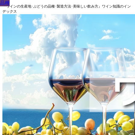
品種
品種
品種
品種
品種
品種
品種
品種
品種
『ワインの生産地･ぶどうの品種･製造方法･美味しい飲み方』ワイン知識のイン
デックス