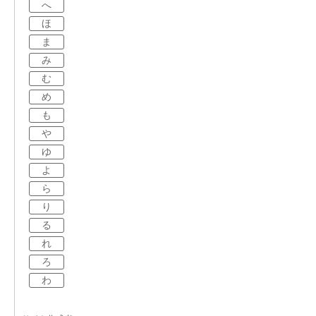
へ
ほ
ま
み
む
め
も
や
ゆ
よ
ら
り
る
れ
ろ
わ