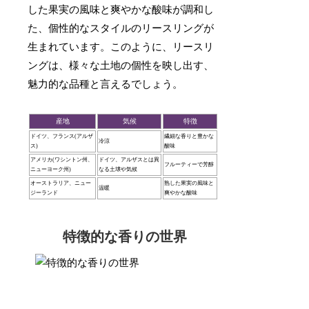
した果実の風味と爽やかな酸味が調和し
た、個性的なスタイルのリースリングが
生まれています。このように、リースリ
ングは、様々な土地の個性を映し出す、
魅力的な品種と言えるでしょう。
産地
気候
特徴
ドイツ、フランス(アルザ
繊細な香りと豊かな
冷涼
ス)
酸味
アメリカ(ワシントン州、
ドイツ、アルザスとは異
フルーティーで芳醇
ニューヨーク州)
なる土壌や気候
オーストラリア、ニュー
熟した果実の風味と
温暖
ジーランド
爽やかな酸味
特徴的な香りの世界