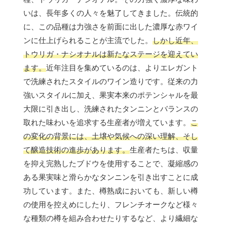
いは、長年多くの人々を魅了してきました。伝統的
に、この品種は力強さを前面に出した濃厚な赤ワイ
ンに仕上げられることが主流でした。
しかし近年、
トウリガ・ナシオナルは新たなステージを迎えてい
ます。
近年注目を集めているのは、よりエレガント
で洗練されたスタイルのワイン造りです。従来の力
強いスタイルに加え、果実本来のポテンシャルを最
大限に引き出し、洗練されたタンニンとバランスの
取れた味わいを追求する生産者が増えています。
こ
の変化の背景には、土壌や気候への深い理解、そし
て醸造技術の進歩があります。
生産者たちは、収量
を抑え完熟したブドウを使用することで、凝縮感の
ある果実味と滑らかなタンニンを引き出すことに成
功しています。また、樽熟成においても、新しい樽
の使用を控えめにしたり、フレンチオークなど様々
な種類の樽を組み合わせたりするなど、より繊細な