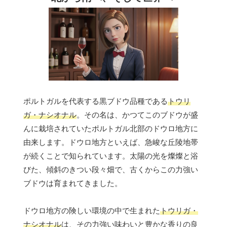
ポルトガルを代表する黒ブドウ品種である
トウリ
ガ・ナシオナル
。その名は、かつてこのブドウが盛
んに栽培されていたポルトガル北部のドウロ地方に
由来します。ドウロ地方といえば、急峻な丘陵地帯
が続くことで知られています。太陽の光を燦燦と浴
びた、傾斜のきつい段々畑で、古くからこの力強い
ブドウは育まれてきました。
ドウロ地方の険しい環境の中で生まれた
トウリガ・
ナシオナル
は、その力強い味わいと豊かな香りの良