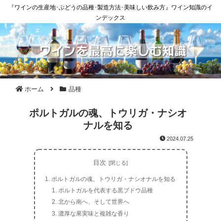
『ワインの生産地･ぶどうの品種･製造方法･美味しい飲み方』ワイン知識のイ
ンデックス
ホーム
品種
ポルトガルの魂、トウリガ・ナシオ
ナルを知る
2024.07.25
目次
ポルトガルの魂、トウリガ・ナシオナルを知る
ポルトガルを代表する黒ブドウ品種
北から南へ、そして世界へ
濃厚な果実味と複雑な香り