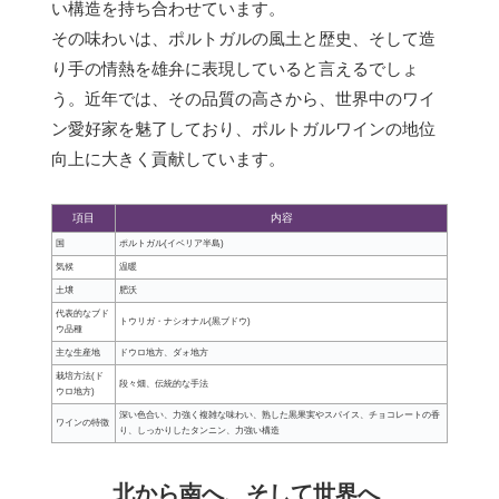
い構造を持ち合わせています。
その味わいは、ポルトガルの風土と歴史、そして造
り手の情熱を雄弁に表現していると言えるでしょ
う。近年では、その品質の高さから、世界中のワイ
ン愛好家を魅了しており、ポルトガルワインの地位
向上に大きく貢献しています。
項目
内容
国
ポルトガル(イベリア半島)
気候
温暖
土壌
肥沃
代表的なブド
トウリガ・ナシオナル(黒ブドウ)
ウ品種
主な生産地
ドウロ地方、ダォ地方
栽培方法(ド
段々畑、伝統的な手法
ウロ地方)
深い色合い、力強く複雑な味わい、熟した黒果実やスパイス、チョコレートの香
ワインの特徴
り、しっかりしたタンニン、力強い構造
北から南へ、そして世界へ