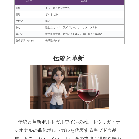
項目
詳細
品種
トウリガ・ナシオナル
産地
ポルトガル
色合い
深い
香り
熟したカシス、ラズベリー、リコリス、スミレ
味わい
濃厚な果実味、力強いタンニン、深いコクと複雑さ
熟成ポテンシャル
長期熟成向き
伝統と革新
– 伝統と革新ポルトガルワインの雄、トウリガ・ナ
シオナルの進化ポルトガルを代表する黒ブドウ品
種、トウリガ・ナシオナル。その力強く濃厚な味わ