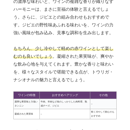
の濃厚な味わいと、ワインの複雑な香りが織りなす
ハーモニーは、まさに至福の体験と言えるでしょ
う。さらに、ジビエとの組み合わせもおすすめで
す。ジビエの野性味あふれる味わいを、ワインの力
強い風味が包み込み、見事な調和を生み出します。
もちろん、少し冷やして軽めの赤ワインとして楽し
むのも良いでしょう
。凝縮された果実味が、爽やか
な飲み心地を与えてくれます。豊かな香りと味わい
を、様々なスタイルで堪能できる点が、トウリガ・
ナシオナルの魅力と言えるでしょう。
ワインの特徴
おすすめペアリング
その他
濃厚な果実味と力強い
牛肉、羊肉など味のしっかりした肉料理、熟
–
タンニン
成チーズ、ジビエ
軽く冷やして飲むのも
凝縮された果実味
–
おすすめ