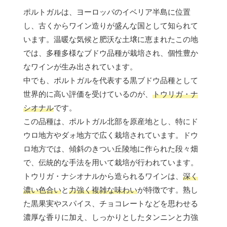
ポルトガルは、ヨーロッパのイベリア半島に位置
し、古くからワイン造りが盛んな国として知られて
います。温暖な気候と肥沃な土壌に恵まれたこの地
では、多種多様なブドウ品種が栽培され、個性豊か
なワインが生み出されています。
中でも、ポルトガルを代表する黒ブドウ品種として
世界的に高い評価を受けているのが、
トウリガ・ナ
シオナル
です。
この品種は、ポルトガル北部を原産地とし、特にド
ウロ地方やダォ地方で広く栽培されています。ドウ
ロ地方では、傾斜のきつい丘陵地に作られた段々畑
で、伝統的な手法を用いて栽培が行われています。
トウリガ・ナシオナルから造られるワインは、
深く
濃い色合い
と
力強く複雑な味わい
が特徴です。熟し
た黒果実やスパイス、チョコレートなどを思わせる
濃厚な香りに加え、しっかりとしたタンニンと力強