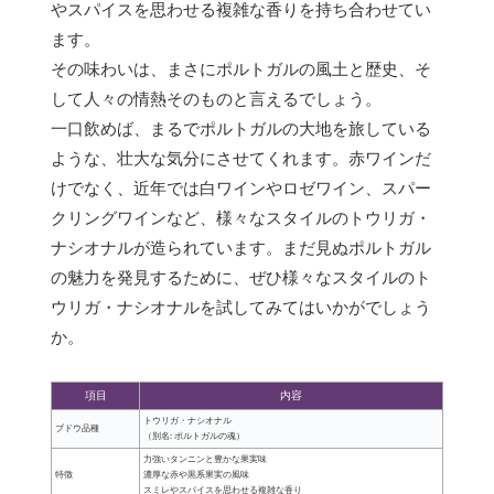
やスパイスを思わせる複雑な香りを持ち合わせてい
ます。
その味わいは、まさにポルトガルの風土と歴史、そ
して人々の情熱そのものと言えるでしょう。
一口飲めば、まるでポルトガルの大地を旅している
ような、壮大な気分にさせてくれます。赤ワインだ
けでなく、近年では白ワインやロゼワイン、スパー
クリングワインなど、様々なスタイルのトウリガ・
ナシオナルが造られています。まだ見ぬポルトガル
の魅力を発見するために、ぜひ様々なスタイルのト
ウリガ・ナシオナルを試してみてはいかがでしょう
か。
項目
内容
トウリガ・ナシオナル
ブドウ品種
（別名: ポルトガルの魂）
力強いタンニンと豊かな果実味
特徴
濃厚な赤や黒系果実の風味
スミレやスパイスを思わせる複雑な香り