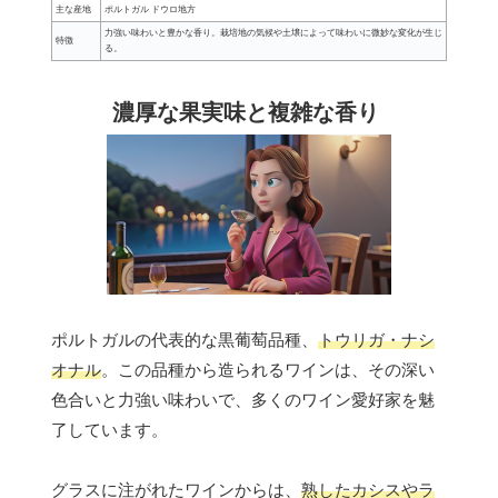
主な産地
ポルトガル ドウロ地方
力強い味わいと豊かな香り。栽培地の気候や土壌によって味わいに微妙な変化が生じ
特徴
る。
濃厚な果実味と複雑な香り
ポルトガルの代表的な黒葡萄品種、
トウリガ・ナシ
オナル
。この品種から造られるワインは、その深い
色合いと力強い味わいで、多くのワイン愛好家を魅
了しています。
グラスに注がれたワインからは、
熟したカシスやラ