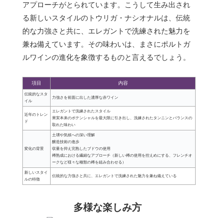
アプローチがとられています。こうして生み出され
る新しいスタイルのトウリガ・ナシオナルは、伝統
的な力強さと共に、エレガントで洗練された魅力を
兼ね備えています。その味わいは、まさにポルトガ
ルワインの進化を象徴するものと言えるでしょう。
項目
内容
伝統的なスタ
力強さを前面に出した濃厚な赤ワイン
イル
エレガントで洗練されたスタイル
近年のトレン
果実本来のポテンシャルを最大限に引き出し、洗練されたタンニンとバランスの
ド
取れた味わい
土壌や気候への深い理解
醸造技術の進歩
変化の背景
収量を抑え完熟したブドウの使用
樽熟成における繊細なアプローチ（新しい樽の使用を控えめにする、フレンチオ
ークなど様々な種類の樽を組み合わせる）
新しいスタイ
伝統的な力強さと共に、エレガントで洗練された魅力を兼ね備えている
ルの特徴
多様な楽しみ方