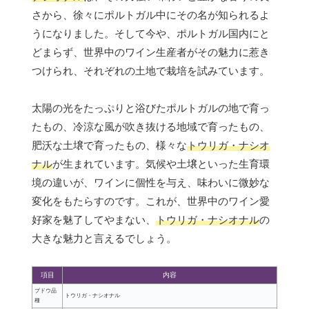
さから、徐々にポルトガル中にその名が知られるよ
うになりました。そして今や、ポルトガル国内にと
どまらず、世界中のワイン生産者がその魅力に惹き
つけられ、それぞれの土地で栽培を試みています。
太陽の光をたっぷりと浴びたポルトガルの地で育っ
たもの、冷涼な風が吹き抜ける地域で育ったもの、
肥沃な土壌で育ったもの、様々な
トウリガ・ナシオ
ナル
が生まれています。気候や土壌といった生育環
境の違いが、ワインに個性を与え、味わいに微妙な
変化をもたらすのです。これが、世界中のワイン愛
好家を魅了してやまない、
トウリガ・ナシオナル
の
大きな魅力と言えるでしょう。
項目
内容
ブドウ品
トウリガ・ナシオナル
種