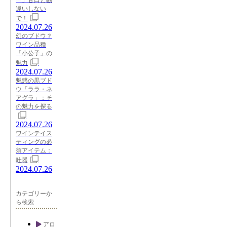
違いしない
で！
2024.07.26
幻のブドウ？
ワイン品種
「小公子」の
魅力
2024.07.26
魅惑の黒ブド
ウ「ララ・ネ
アグラ」：そ
の魅力を探る
2024.07.26
ワインテイス
ティングの必
須アイテム：
吐器
2024.07.26
カテゴリーか
ら検索
アロ