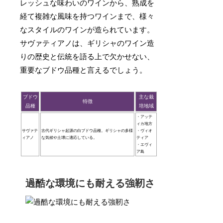
レッシュな味わいのワインから、熟成を
経て複雑な風味を持つワインまで、様々
なスタイルのワインが造られています。
サヴァティアノは、ギリシャのワイン造
りの歴史と伝統を語る上で欠かせない、
重要なブドウ品種と言えるでしょう。
ブドウ
主な栽
特徴
品種
培地域
・アッテ
ィカ地方
サヴァテ
古代ギリシャ起源の白ブドウ品種。ギリシャの多様
・ヴィオ
ィアノ
な気候や土壌に適応している。
ティア
・エヴィ
ア島
過酷な環境にも耐える強靭さ