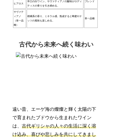
辛口の白ワイン。サヴァティアノの酸味がロディ
ブレンド
ヒアロス
ティスの香りを引き締める。
サヴァテ
ィアノ
柑橘系の香り、ミネラル感、熟成すると蜂蜜やナ
単一品種
（単一品
ッツの風味も楽しめる。
種）
古代から未来へ続く味わい
遠い昔、エーゲ海の燦燦と輝く太陽の下
で育まれたブドウから生まれたワイン
は、
古代ギリシャの人々の生活に深く溶
け込み、喜びや悲しみを共にしてきまし