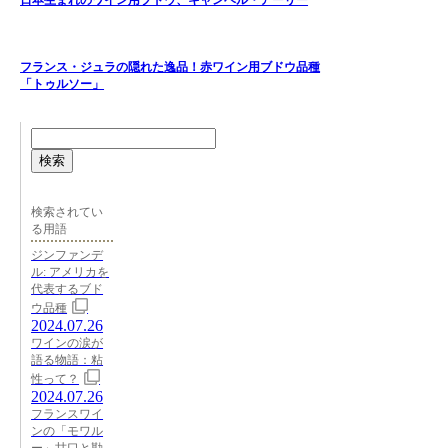
フランス・ジュラの隠れた逸品！赤ワイン用ブドウ品種
「トゥルソー」
検索
検索されてい
る用語
ジンファンデ
ル: アメリカを
代表するブド
ウ品種
2024.07.26
ワインの涙が
語る物語：粘
性って？
2024.07.26
フランスワイ
ンの「モワル
ー」甘口と勘