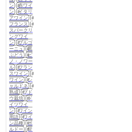
ン
赤ワイ
ン
イタリ
アワイン
フランス
スパークリ
ングワイ
ン
ブルゴ
ーニュ
黒
ぶどう
ピ
ノ・ノワー
ル
フラン
スワイン
ワイン
シ
ャルドネ
熟成
ブド
ウ栽培
ド
イツワイ
ン
ワイン
用語
ワイ
ン品種
ボ
ルドー
甘