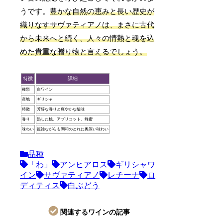
うです。
豊かな自然の恵みと長い歴史が
織りなすサヴァティアノは、まさに古代
から未来へと続く、人々の情熱と魂を込
めた貴重な贈り物と言えるでしょう。
特徴
詳細
種類
白ワイン
産地
ギリシャ
特徴
芳醇な香りと爽やかな酸味
香り
熟した桃、アプリコット、蜂蜜
味わい
複雑ながらも調和のとれた奥深い味わい
品種
「わ」
アンヒアロス
ギリシャワ
イン
サヴァティアノ
レチーナ
ロ
ディティス
白ぶどう
関連するワインの記事