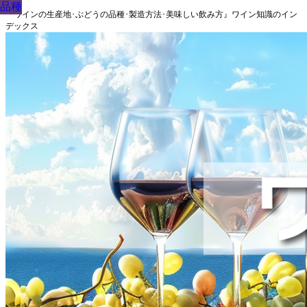
品種
品種
品種
品種
品種
品種
品種
品種
品種
『ワインの生産地･ぶどうの品種･製造方法･美味しい飲み方』ワイン知識のイン
デックス