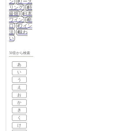
ン
リース
リング
特
級畑
日本
ワイン
辛
口
ワイン
法
味わ
い
50音から検索
あ
い
う
え
お
か
き
く
け