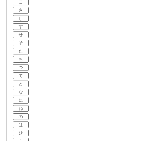
こ
さ
し
す
せ
そ
た
ち
つ
て
と
な
に
ね
の
は
ひ