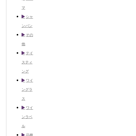
マ
シャ
ンパン
その
他
テイ
スティ
ング
ワイ
ングラ
ス
ワイ
ンラベ
ル
品種