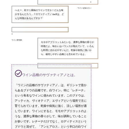
ワインを知りたい
へえー、松ヤニ風味のワインですか！どんな味
がするんだろう…？サヴァティアノ itselfは、ど
んな特徴があるんですか？
ワイン研究家
モモやアプリコットみたいな、濃厚な果物の香りが
特徴だよ。味わいはバランスが取れていて、いろん
な料理に合わせやすいんだ。乾燥や病気に強いか
ら、栽培しやすい品種とも言われているよ。
ワイン品種のサヴァティアノとは。
「ワインの品種のサヴァティアノ」は、ギリシャで昔か
らあるブドウの品種です。白ワイン、特に「レチーナ」
という有名なワインに使われています。このブドウは、
アッティカ、ヴィオティア、エヴィアという場所で主に
育てられています。乾燥や病気に強く、涼しい場所が適
しています。ワインにすると、モモやアプリコットのよ
うな、濃厚な果物の香りがして、味が調和していること
が多いです。レチーナだけでなく、ロディティスという
ブドウと混ぜて、「アンヒアロス」という辛口の白ワイ