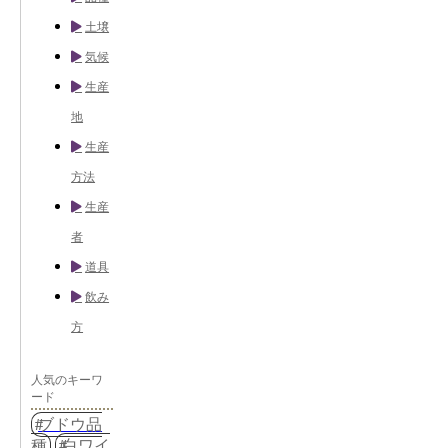
土壌
気候
生産
地
生産
方法
生産
者
道具
飲み
方
人気のキーワ
ード
ブドウ品
種
白ワイ