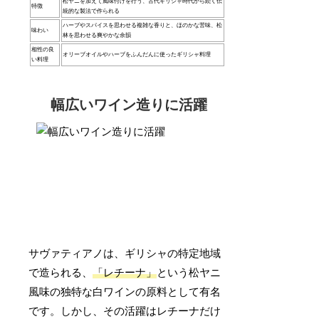
松ヤニを加えて風味付けを行う、古代ギリシャ時代から続く伝
特徴
統的な製法で作られる
ハーブやスパイスを思わせる複雑な香りと、ほのかな苦味、松
味わい
林を思わせる爽やかな余韻
相性の良
オリーブオイルやハーブをふんだんに使ったギリシャ料理
い料理
幅広いワイン造りに活躍
サヴァティアノは、ギリシャの特定地域
で造られる、
「レチーナ」
という松ヤニ
風味の独特な白ワインの原料として有名
です。しかし、その活躍はレチーナだけ