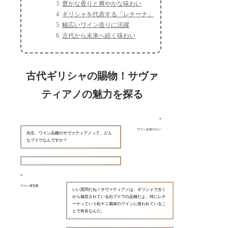
豊かな香りと爽やかな味わい
ギリシャを代表する「レチーナ」
幅広いワイン造りに活躍
古代から未来へ続く味わい
古代ギリシャの賜物！サヴァ
ティアノの魅力を探る
ワインを知りたい
先生、ワイン品種のサヴァティアノって、どん
なブドウなんですか？
ワイン研究家
いい質問だね！サヴァティアノは、ギリシャで古く
から栽培されている白ブドウの品種だよ。特にレチ
ーナっていう松ヤニ風味のワインに使われているこ
とで有名なんだ。