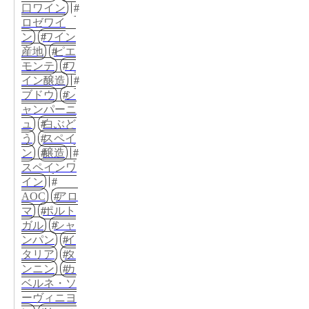
口ワイン
ロゼワイ
ン
ワイン
産地
ピエ
モンテ
ワ
イン醸造
ブドウ
シ
ャンパーニ
ュ
白ぶど
う
スペイ
ン
醸造
スペインワ
イン
AOC
アロ
マ
ポルト
ガル
シャ
ンパン
イ
タリア
タ
ンニン
カ
ベルネ・ソ
ーヴィニヨ