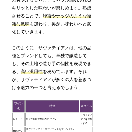
キリッとした味わいが楽しめます。熟成
させることで、
蜂蜜やナッツのような複
雑な風味
も加わり、奥深い味わいへと変
化していきます。
このように、サヴァティアノは、他の品
種とブレンドしても、単独で醸造して
も、その土地や造り手の個性を表現でき
る、
高い汎用性
を秘めています。それ
が、サヴァティアノが多くの人を惹きつ
ける魅力の一つと言えるでしょう。
ワイン
特徴
スタイル
名
サヴァティ
レチーナ
松ヤニ風味の独特な白ワイン
アノを原料
とする
サヴァティアノとロディティスをブレンドした、
PDOアン