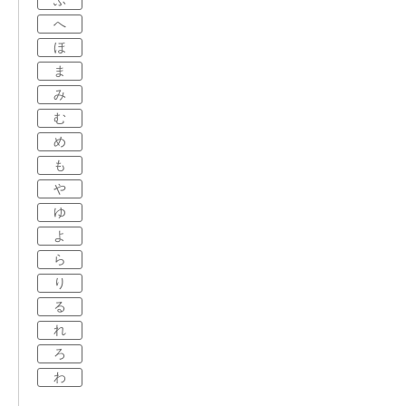
ふ
へ
ほ
ま
み
む
め
も
や
ゆ
よ
ら
り
る
れ
ろ
わ