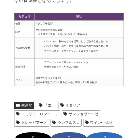
ない食体験となるでしょう。
カテゴリ
説明
位置
イタリア中北部
豊かな自然と温暖な気候
特徴
「イタリアの胃袋」と呼ばれるほどの美食の地
パルマハム：豚のもも肉を塩漬けにして熟成させた生ハム
バルサミコ酢：ぶどうの果汁を煮詰めて樽で熟成させた酢
代表的な食材
手打ちパスタ：タリアテッレ、トルテリーニなど
ラグーソースやクリームソースのパスタ
郷土料理
牛肉や豚肉を使った煮込み料理
個性豊かなワインを産出
ワイン
地元の料理とワインの組み合わせは最高の食体験を提供
生産地
「エ」
イタリア
エミリア・ロマーニャ
サンジョヴェーゼ
トレッビアーノ
ランブルスコ
ワイン生産地