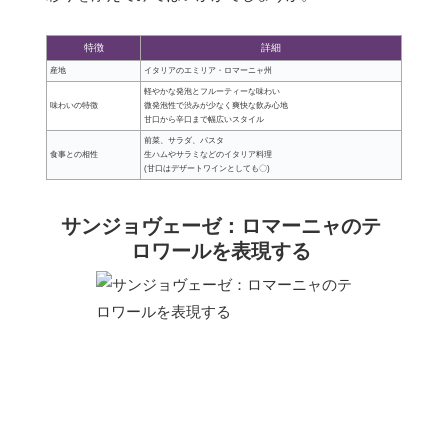
特徴
詳細
産地
イタリアのエミリア・ロマーニャ州
軽やかな発泡とフルーティーな味わい
味わいの特徴
微発泡性で渋みが少なく爽快な飲み心地
甘口から辛口まで幅広いスタイル
前菜、サラダ、パスタ
食事との相性
生ハムやサラミなどのイタリア料理
(甘口はデザートワインとしても〇)
サンジョヴェーゼ：ロマーニャのテ
ロワールを表現する