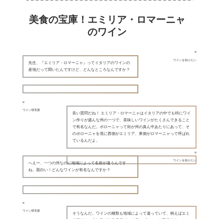
美食の宝庫！エミリア・ロマーニャ
のワイン
ワインを知りたい
先生、『エミリア・ロマーニャ』ってイタリアのワインの
産地だって聞いたんですけど、どんなところなんですか？
ワイン研究家
良い質問だね！ エミリア・ロマーニャはイタリアの中でも特にワイ
ン作りが盛んな州の一つで、美味しいワインがたくさんできること
で有名なんだ。ボローニャって街が州の真ん中あたりにあって、そ
のボローニャを境に西側がエミリア、東側がロマーニャって呼ばれ
ているんだよ。
ワインを知りたい
へえー、一つの州なのに地域によって名前が違うんです
ね。面白い！どんなワインが有名なんですか？
ワイン研究家
そうなんだ。ワインの種類も地域によって違っていて、例えばエミ