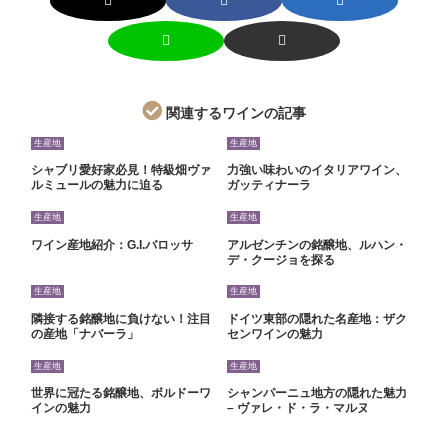
関連するワインの記事
生産地
生産地
シャブリ愛好家必見！特級畑ヴァ
力強い味わいのイタリアワイン、
ルミュールの魅力に迫る
ガッティナーラ
生産地
生産地
ワイン産地紹介：G.I.バロッサ
アルゼンチンの銘醸地、ルハン・
デ・クージョを探る
生産地
生産地
隣接する銘醸地に負けない！注目
ドイツ東部の隠れた名産地：ザク
の産地「ナバーラ」
センワインの魅力
生産地
生産地
世界に冠たる銘醸地、ボルドーワ
シャンパーニュ地方の隠れた魅力
インの魅力
– ヴァレ・ド・ラ・マルヌ