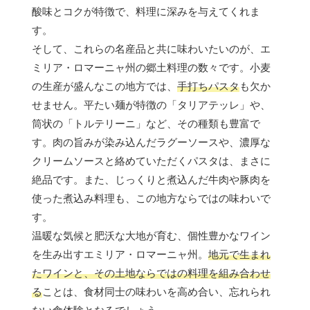
酸味とコクが特徴で、料理に深みを与えてくれま
す。
そして、これらの名産品と共に味わいたいのが、エ
ミリア・ロマーニャ州の郷土料理の数々です。小麦
の生産が盛んなこの地方では、
手打ちパスタ
も欠か
せません。平たい麺が特徴の「タリアテッレ」や、
筒状の「トルテリーニ」など、その種類も豊富で
す。肉の旨みが染み込んだラグーソースや、濃厚な
クリームソースと絡めていただくパスタは、まさに
絶品です。また、じっくりと煮込んだ牛肉や豚肉を
使った煮込み料理も、この地方ならではの味わいで
す。
温暖な気候と肥沃な大地が育む、個性豊かなワイン
を生み出すエミリア・ロマーニャ州。
地元で生まれ
たワインと、その土地ならではの料理を組み合わせ
る
ことは、食材同士の味わいを高め合い、忘れられ