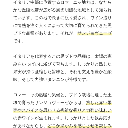
イタリア中部に位置するロマーニャ地方は、なだら
かな丘陵地帯が広がる風光明媚な地域として知られ
ています。この地で長きに渡り愛され、ワイン造り
に情熱を注ぐ人々によって大切に育てられてきた黒
ブドウ品種があります。それが、
サンジョヴェーゼ
です。
イタリアを代表するこの黒ブドウ品種は、太陽の恵
みをいっぱいに浴びて育ちます。しっかりと熟した
果実が持つ凝縮した旨味と、それを支える豊かな酸
味、そして力強いタンニンが特徴です。
ロマーニャの温暖な気候と、ブドウ栽培に適した土
壌で育ったサンジョヴェーゼからは、
熟した赤い果
実やスパイスを思わせる複雑な香りと力強い味わい
の赤ワインが生まれます。しっかりとした飲み応え
がありながらも、
どこか温かみを感じさせる親しみ