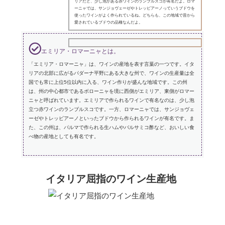
リアだと、少し泡がある赤ワインのランブルスコが有名だよ。ロマ
ーニャでは、サンジョヴェーゼやトレッビアーノっていうブドウを
使ったワインがよく作られているね。どちらも、この地域で昔から
愛されているブドウの品種なんだよ。
エミリア・ロマーニャとは。
「エミリア・ロマーニャ」は、ワインの産地を表す言葉の一つです。イタ
リアの北部に広がるパダーナ平野にある大きな州で、ワインの生産量は全
国でも常に上位5位以内に入る、ワイン作りが盛んな地域です。この州
は、州の中心都市であるボローニャを境に西側がエミリア、東側がロマー
ニャと呼ばれています。エミリアで作られるワインで有名なのは、少し泡
立つ赤ワインのランブルスコです。一方、ロマーニャでは、サンジョヴェ
ーゼやトレッビアーノといったブドウから作られるワインが有名です。ま
た、この州は、パルマで作られる生ハムやバルサミコ酢など、おいしい食
べ物の産地としても有名です。
イタリア屈指のワイン生産地