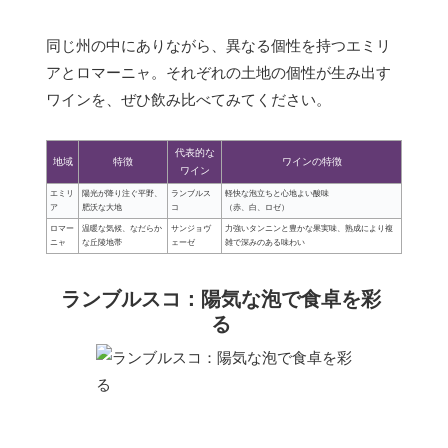
同じ州の中にありながら、異なる個性を持つエミリ
アとロマーニャ。それぞれの土地の個性が生み出す
ワインを、ぜひ飲み比べてみてください。
代表的な
地域
特徴
ワインの特徴
ワイン
エミリ
陽光が降り注ぐ平野、
ランブルス
軽快な泡立ちと心地よい酸味
ア
肥沃な大地
コ
（赤、白、ロゼ）
ロマー
温暖な気候、なだらか
サンジョヴ
力強いタンニンと豊かな果実味、熟成により複
ニャ
な丘陵地帯
ェーゼ
雑で深みのある味わい
ランブルスコ：陽気な泡で食卓を彩
る