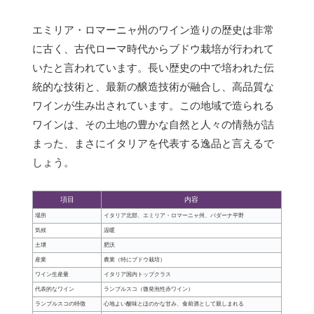
エミリア・ロマーニャ州のワイン造りの歴史は非常
に古く、古代ローマ時代からブドウ栽培が行われて
いたと言われています。長い歴史の中で培われた伝
統的な技術と、最新の醸造技術が融合し、高品質な
ワインが生み出されています。この地域で造られる
ワインは、その土地の豊かな自然と人々の情熱が詰
まった、まさにイタリアを代表する逸品と言えるで
しょう。
項目
内容
場所
イタリア北部、エミリア・ロマーニャ州、パダーナ平野
気候
温暖
土壌
肥沃
産業
農業（特にブドウ栽培）
ワイン生産量
イタリア国内トップクラス
代表的なワイン
ランブルスコ（微発泡性赤ワイン）
ランブルスコの特徴
心地よい酸味とほのかな甘み、食前酒として親しまれる