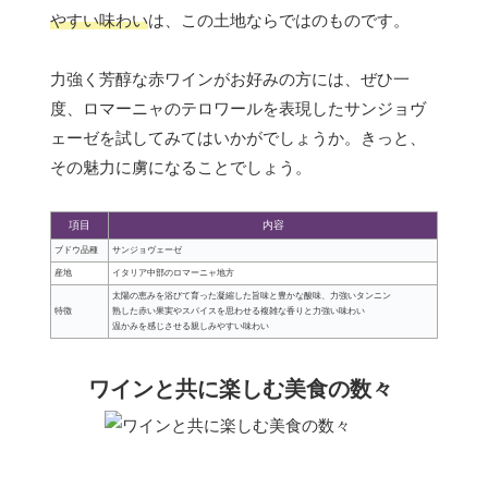
やすい味わい
は、この土地ならではのものです。
力強く芳醇な赤ワインがお好みの方には、ぜひ一
度、ロマーニャのテロワールを表現したサンジョヴ
ェーゼを試してみてはいかがでしょうか。きっと、
その魅力に虜になることでしょう。
項目
内容
ブドウ品種
サンジョヴェーゼ
産地
イタリア中部のロマーニャ地方
太陽の恵みを浴びて育った凝縮した旨味と豊かな酸味、力強いタンニン
特徴
熟した赤い果実やスパイスを思わせる複雑な香りと力強い味わい
温かみを感じさせる親しみやすい味わい
ワインと共に楽しむ美食の数々