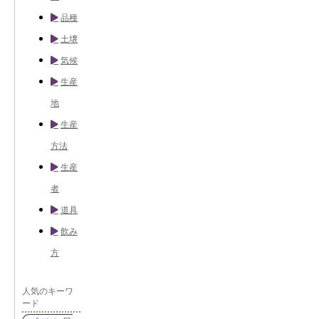
品種
土壌
気候
生産
地
生産
方法
生産
者
道具
飲み
方
人気のキーワ
ード