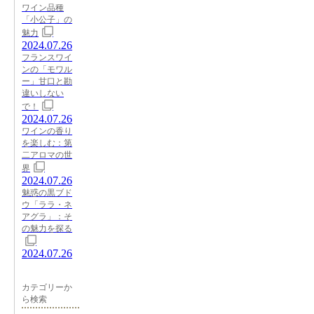
ワイン品種
「小公子」の
魅力
2024.07.26
フランスワイ
ンの「モワル
ー」甘口と勘
違いしない
で！
2024.07.26
ワインの香り
を楽しむ：第
二アロマの世
界
2024.07.26
魅惑の黒ブド
ウ「ララ・ネ
アグラ」：そ
の魅力を探る
2024.07.26
カテゴリーか
ら検索