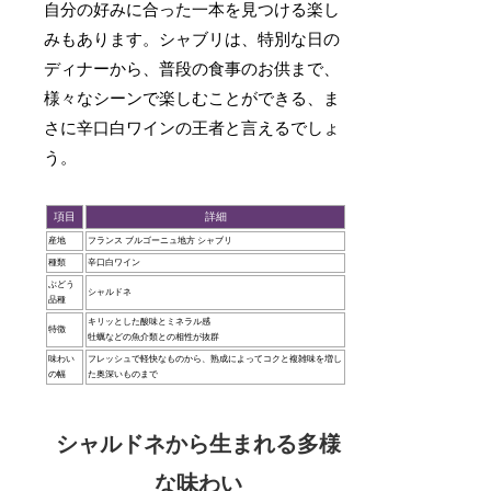
自分の好みに合った一本を見つける楽し
みもあります。シャブリは、特別な日の
ディナーから、普段の食事のお供まで、
様々なシーンで楽しむことができる、ま
さに辛口白ワインの王者と言えるでしょ
う。
項目
詳細
産地
フランス ブルゴーニュ地方 シャブリ
種類
辛口白ワイン
ぶどう
シャルドネ
品種
キリッとした酸味とミネラル感
特徴
牡蠣などの魚介類との相性が抜群
味わい
フレッシュで軽快なものから、熟成によってコクと複雑味を増し
の幅
た奥深いものまで
シャルドネから生まれる多様
な味わい