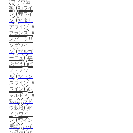
ブドウ品
種
白ワイ
ン
赤ワイ
ン
イタリ
アワイン
フランス
スパークリ
ングワイ
ン
ブルゴ
ーニュ
黒
ぶどう
ピ
ノ・ノワー
ル
フラン
スワイン
ワイン
シ
ャルドネ
熟成
ブド
ウ栽培
ド
イツワイ
ン
ワイン
用語
ワイ
ン品種
ボ