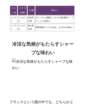
ワイ
ブドウ
土壌
味わい
ン名
品種
シャブ
シャルド
石灰岩
キリッとした酸味とミネラル感が際立つ、フ
リ
ネ
土壌
レッシュな味わい
シャブ
シャルド
粘土質
果実味豊かでコクのある、まろやかな味わい
リ
ネ
土壌
冷涼な気候がもたらすシャー
プな味わい
フランスという国の中でも、どちらかと