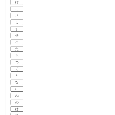
け
こ
さ
し
す
せ
そ
た
ち
つ
て
と
な
に
ね
の
は