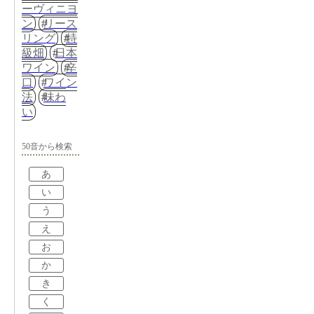
ーヴィニヨ
ン
リース
リング
特
級畑
日本
ワイン
辛
口
ワイン
法
味わ
い
50音から検索
あ
い
う
え
お
か
き
く