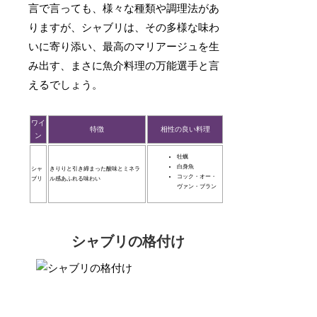
言で言っても、様々な種類や調理法があ
りますが、シャブリは、その多様な味わ
いに寄り添い、最高のマリアージュを生
み出す、まさに魚介料理の万能選手と言
えるでしょう。
ワイ
特徴
相性の良い料理
ン
牡蠣
白身魚
シャ
きりりと引き締まった酸味とミネラ
コック・オー・
ブリ
ル感あふれる味わい
ヴァン・ブラン
シャブリの格付け