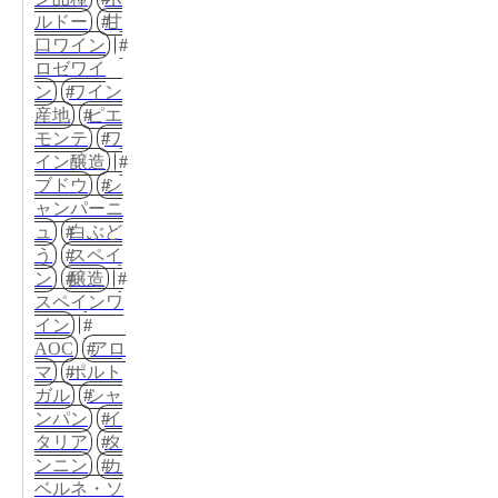
ルドー
甘
口ワイン
ロゼワイ
ン
ワイン
産地
ピエ
モンテ
ワ
イン醸造
ブドウ
シ
ャンパーニ
ュ
白ぶど
う
スペイ
ン
醸造
スペインワ
イン
AOC
アロ
マ
ポルト
ガル
シャ
ンパン
イ
タリア
タ
ンニン
カ
ベルネ・ソ