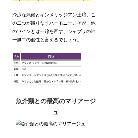
冷涼な気候とキンメリッジアン土壌、こ
の二つが織りなすハーモニーこそが、他
のワインとは一線を画す、シャブリの唯
一無二の個性と言えるでしょう。
項目
内容
産地
フランス シャブリ (比較的北部)
気候
冷涼
土壌
キンメリッジアン土壌 (古代の海の生物の化石が多い)
特徴
キリッとした酸味、豊かなミネラル感、複雑な味わい
魚介類との最高のマリアージ
ュ