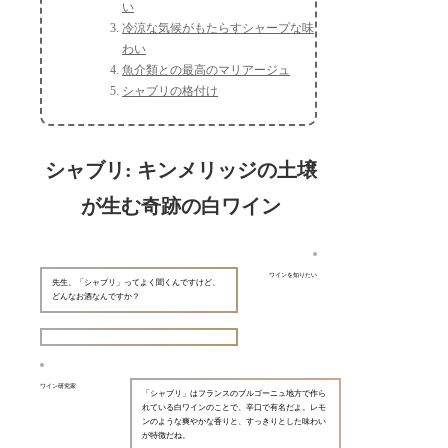
い
冷涼な気候がもたらすシャープな味
わい
魚介類との最高のマリアージュ
シャブリの格付け
シャブリ: キンメリッジの土壌
が生む奇跡の白ワイン
ワインを知りたい
先生、「シャブリ」ってよく聞くんですけど、
どんなお酒なんですか？
ワイン研究家
「シャブリ」はフランスのブルゴーニュ地方で作ら
れている白ワインのことで、辛口で有名だよ。レモ
ンのような爽やかな香りと、すっきりとした味わい
が特徴だね。