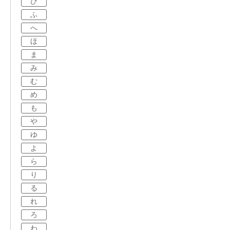
ひ
ふ
へ
ほ
ま
み
む
め
も
や
ゆ
よ
ら
り
る
れ
ろ
わ