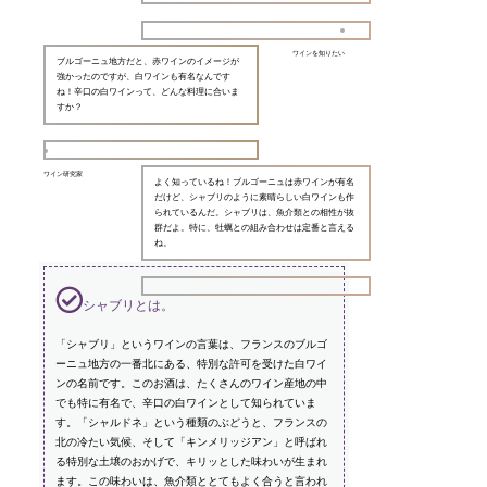
ワインを知りたい
ブルゴーニュ地方だと、赤ワインのイメージが
強かったのですが、白ワインも有名なんです
ね！辛口の白ワインって、どんな料理に合いま
すか？
ワイン研究家
よく知っているね！ブルゴーニュは赤ワインが有名
だけど、シャブリのように素晴らしい白ワインも作
られているんだ。シャブリは、魚介類との相性が抜
群だよ。特に、牡蠣との組み合わせは定番と言える
ね。
シャブリとは。
「シャブリ」というワインの言葉は、フランスのブルゴ
ーニュ地方の一番北にある、特別な許可を受けた白ワイ
ンの名前です。このお酒は、たくさんのワイン産地の中
でも特に有名で、辛口の白ワインとして知られていま
す。「シャルドネ」という種類のぶどうと、フランスの
北の冷たい気候、そして「キンメリッジアン」と呼ばれ
る特別な土壌のおかげで、キリッとした味わいが生まれ
ます。この味わいは、魚介類ととてもよく合うと言われ