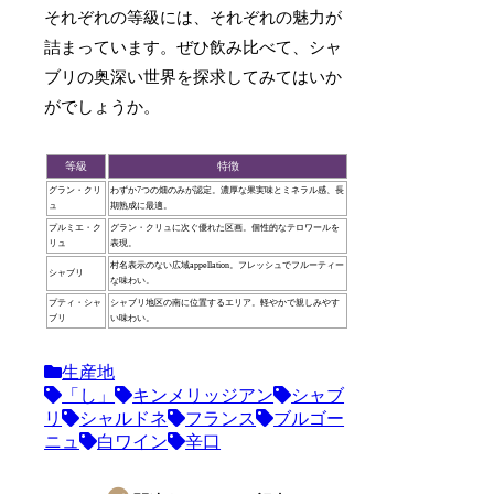
それぞれの等級には、それぞれの魅力が
詰まっています。ぜひ飲み比べて、シャ
ブリの奥深い世界を探求してみてはいか
がでしょうか。
等級
特徴
グラン・クリ
わずか7つの畑のみが認定。濃厚な果実味とミネラル感、長
ュ
期熟成に最適。
プルミエ・ク
グラン・クリュに次ぐ優れた区画。個性的なテロワールを
リュ
表現。
村名表示のない広域appellation。フレッシュでフルーティー
シャブリ
な味わい。
プティ・シャ
シャブリ地区の南に位置するエリア。軽やかで親しみやす
ブリ
い味わい。
生産地
「し」
キンメリッジアン
シャブ
リ
シャルドネ
フランス
ブルゴー
ニュ
白ワイン
辛口