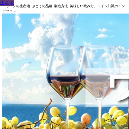
生産地
生産地
生産地
生産地
生産地
生産地
生産地
生産地
生産地
『ワインの生産地･ぶどうの品種･製造方法･美味しい飲み方』ワイン知識のイン
デックス