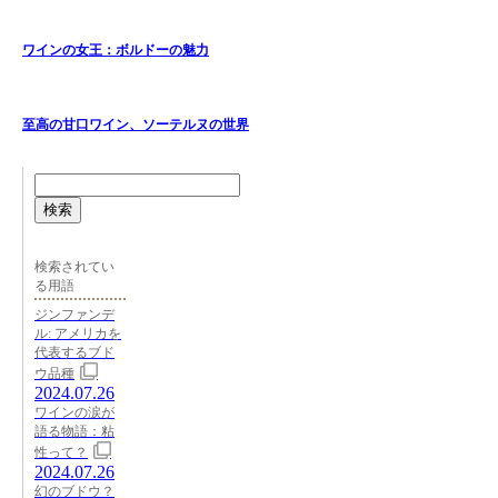
ワインの女王：ボルドーの魅力
至高の甘口ワイン、ソーテルヌの世界
検索
検索されてい
る用語
ジンファンデ
ル: アメリカを
代表するブド
ウ品種
2024.07.26
ワインの涙が
語る物語：粘
性って？
2024.07.26
幻のブドウ？