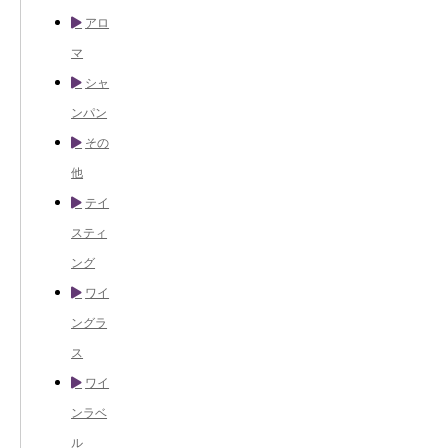
アロ
マ
シャ
ンパン
その
他
テイ
スティ
ング
ワイ
ングラ
ス
ワイ
ンラベ
ル