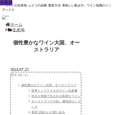
生産地
生産地
生産地
生産地
生産地
生産地
生産地
生産地
生産地
『ワインの生産地･ぶどうの品種･製造方法･美味しい飲み方』ワイン知識のイン
デックス
ホーム
生産地
個性豊かなワイン大国、オー
ストラリア
2024.07.25
目次
個性豊かなワイン大国、オーストラリア
世界トップクラスのワイン生産量
冷涼な地域で生まれる多様なワイン
オーストラリアの顔、個性的なシラ
ーズ
多彩な味わいが楽しめる