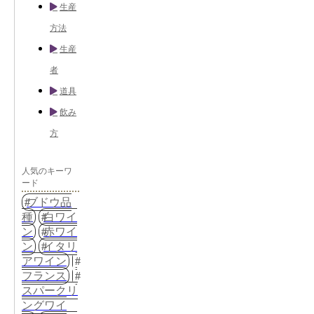
生産
方法
生産
者
道具
飲み
方
人気のキーワ
ード
ブドウ品
種
白ワイ
ン
赤ワイ
ン
イタリ
アワイン
フランス
スパークリ
ングワイ