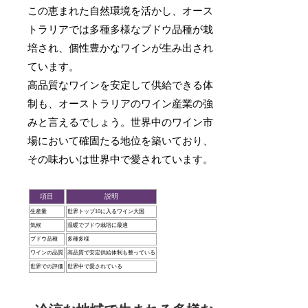
この恵まれた自然環境を活かし、オース
トラリアでは多種多様なブドウ品種が栽
培され、個性豊かなワインが生み出され
ています。
高品質なワインを安定して供給できる体
制も、オーストラリアのワイン産業の強
みと言えるでしょう。世界中のワイン市
場において確固たる地位を築いており、
その味わいは世界中で愛されています。
項目
説明
生産量
世界トップ10に入るワイン大国
気候
温暖でブドウ栽培に最適
ブドウ品種
多種多様
ワインの品質
高品質で安定供給体制も整っている
世界での評価
世界中で愛されている