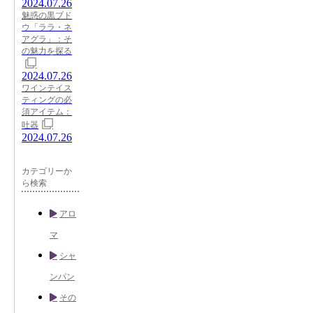
2024.07.26
魅惑の黒ブド
ウ「ララ・ネ
アグラ」：そ
の魅力を探る
2024.07.26
ワインテイス
ティングの必
須アイテム：
吐器
2024.07.26
カテゴリーか
ら検索
アロ
マ
シャ
ンパン
その