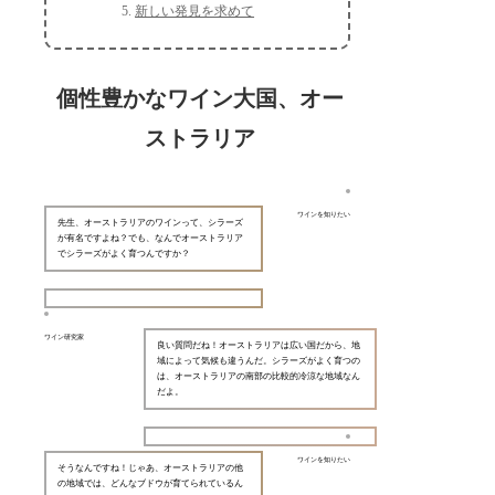
新しい発見を求めて
個性豊かなワイン大国、オー
ストラリア
ワインを知りたい
先生、オーストラリアのワインって、シラーズ
が有名ですよね？でも、なんでオーストラリア
でシラーズがよく育つんですか？
ワイン研究家
良い質問だね！オーストラリアは広い国だから、地
域によって気候も違うんだ。シラーズがよく育つの
は、オーストラリアの南部の比較的冷涼な地域なん
だよ。
ワインを知りたい
そうなんですね！じゃあ、オーストラリアの他
の地域では、どんなブドウが育てられているん