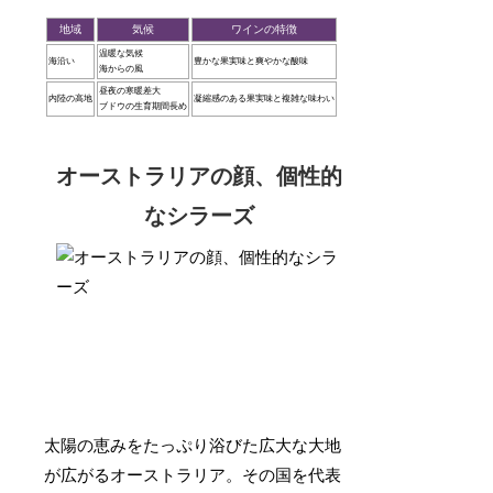
地域
気候
ワインの特徴
温暖な気候
海沿い
豊かな果実味と爽やかな酸味
海からの風
昼夜の寒暖差大
内陸の高地
凝縮感のある果実味と複雑な味わい
ブドウの生育期間長め
オーストラリアの顔、個性的
なシラーズ
太陽の恵みをたっぷり浴びた広大な大地
が広がるオーストラリア。その国を代表