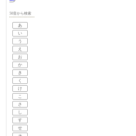
50音から検索
あ
い
う
え
お
か
き
く
け
こ
さ
し
す
せ
そ