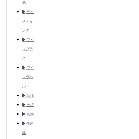
他
テイ
スティ
ング
ワイ
ングラ
ス
ワイ
ンラベ
ル
品種
土壌
気候
生産
地