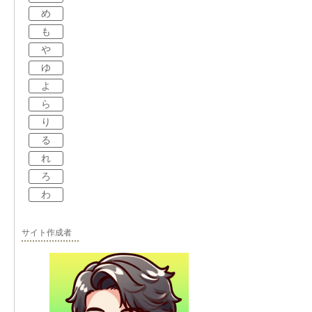
め
も
や
ゆ
よ
ら
り
る
れ
ろ
わ
サイト作成者