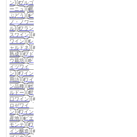
ン
ブルゴ
ーニュ
黒
ぶどう
ピ
ノ・ノワー
ル
フラン
スワイン
ワイン
シ
ャルドネ
熟成
ブド
ウ栽培
ド
イツワイ
ン
ワイン
用語
ワイ
ン品種
ボ
ルドー
甘
口ワイン
ロゼワイ
ン
ワイン
産地
ピエ
モンテ
ワ
イン醸造