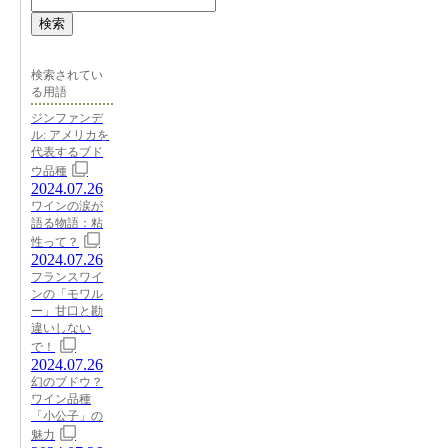
検索
検索されてい
る用語
ジンファンデ
ル: アメリカを
代表するブド
ウ品種
2024.07.26
ワインの涙が
語る物語：粘
性って？
2024.07.26
フランスワイ
ンの「モワル
ー」甘口と勘
違いしない
で！
2024.07.26
幻のブドウ？
ワイン品種
「小公子」の
魅力