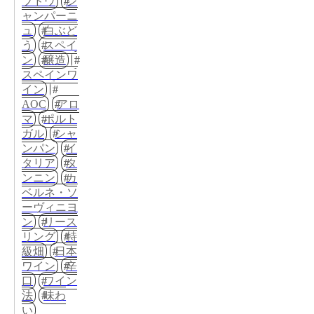
ブドウ
シ
ャンパーニ
ュ
白ぶど
う
スペイ
ン
醸造
スペインワ
イン
AOC
アロ
マ
ポルト
ガル
シャ
ンパン
イ
タリア
タ
ンニン
カ
ベルネ・ソ
ーヴィニヨ
ン
リース
リング
特
級畑
日本
ワイン
辛
口
ワイン
法
味わ
い