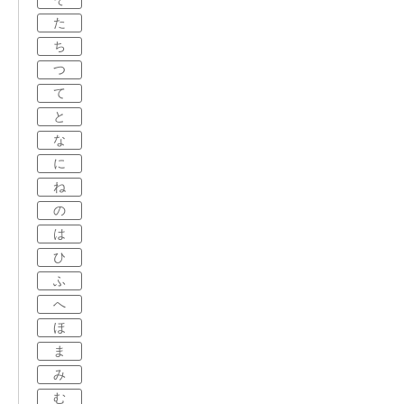
た
ち
つ
て
と
な
に
ね
の
は
ひ
ふ
へ
ほ
ま
み
む