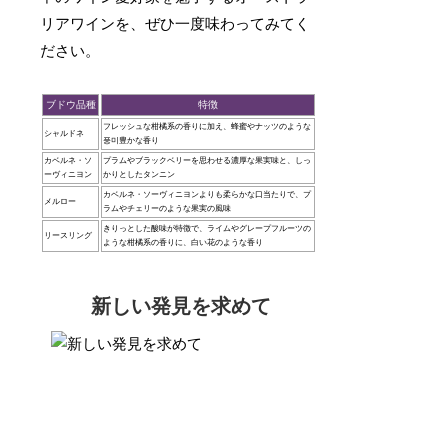
リアワインを、ぜひ一度味わってみてく
ださい。
ブドウ品種
特徴
フレッシュな柑橘系の香りに加え、蜂蜜やナッツのような
シャルドネ
풍미豊かな香り
カベルネ・ソ
プラムやブラックベリーを思わせる濃厚な果実味と、しっ
ーヴィニヨン
かりとしたタンニン
カベルネ・ソーヴィニヨンよりも柔らかな口当たりで、プ
メルロー
ラムやチェリーのような果実の風味
きりっとした酸味が特徴で、ライムやグレープフルーツの
リースリング
ような柑橘系の香りに、白い花のような香り
新しい発見を求めて