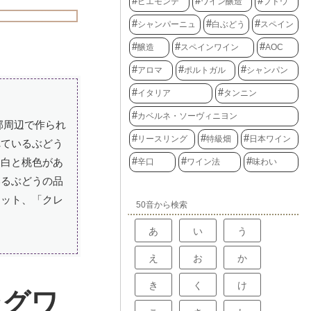
ピエモンテ
ワイン醸造
ブドウ
シャンパーニュ
白ぶどう
スペイン
醸造
スペインワイン
AOC
アロマ
ポルトガル
シャンパン
イタリア
タンニン
カベルネ・ソーヴィニヨン
郡周辺で作られ
リースリング
特級畑
日本ワイン
れているぶどう
は白と桃色があ
辛口
ワイン法
味わい
いるぶどうの品
カット、「クレ
50音から検索
あ
い
う
え
お
か
き
く
け
ングワ