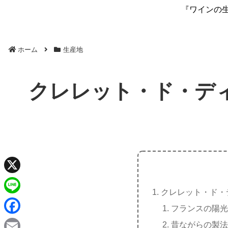
『ワインの
ホーム
生産地
クレレット・ド・デ
X
クレレット・ド・
L
フランスの陽光
i
F
昔ながらの製法