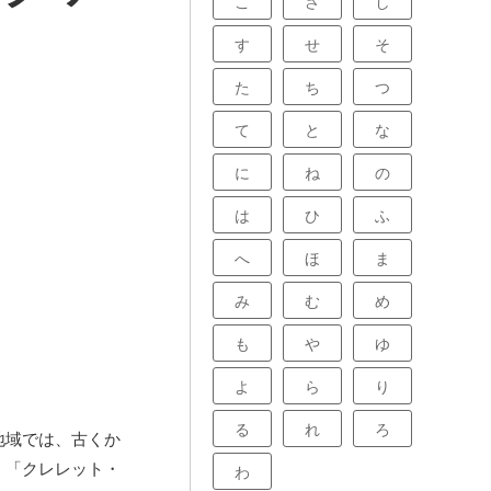
こ
さ
し
す
せ
そ
た
ち
つ
て
と
な
に
ね
の
は
ひ
ふ
へ
ほ
ま
み
む
め
も
や
ゆ
よ
ら
り
る
れ
ろ
地域では、古くか
、「クレレット・
わ