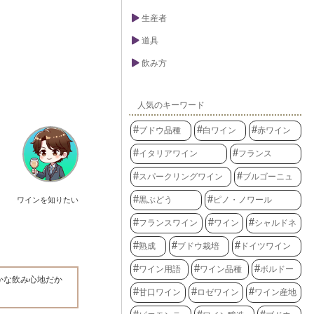
生産者
道具
飲み方
人気のキーワード
ブドウ品種
白ワイン
赤ワイン
イタリアワイン
フランス
スパークリングワイン
ブルゴーニュ
黒ぶどう
ピノ・ノワール
ワインを知りたい
フランスワイン
ワイン
シャルドネ
熟成
ブドウ栽培
ドイツワイン
ワイン用語
ワイン品種
ボルドー
かな飲み心地だか
甘口ワイン
ロゼワイン
ワイン産地