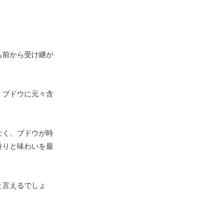
も前から受け継が
、ブドウに元々含
なく、ブドウが時
香りと味わいを最
と言えるでしょ