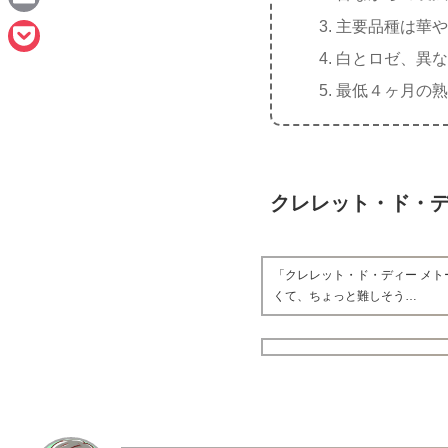
n
a
主要品種は華や
E
e
c
白とロゼ、異な
m
P
e
最低４ヶ月の熟
a
o
b
i
c
o
l
k
o
e
クレレット・ド・
k
t
「クレレット・ド・ディー メ
くて、ちょっと難しそう…