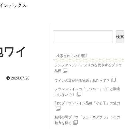
インデックス
検索
泡ワイ
検索されている用語
ジンファンデル: アメリカを代表するブドウ
品種
2024.07.26
ワインの涙が語る物語：粘性って？
フランスワインの「モワルー」甘口と勘違
いしないで！
幻のブドウ？ワイン品種「小公子」の魅力
魅惑の黒ブドウ「ララ・ネアグラ」：その
魅力を探る