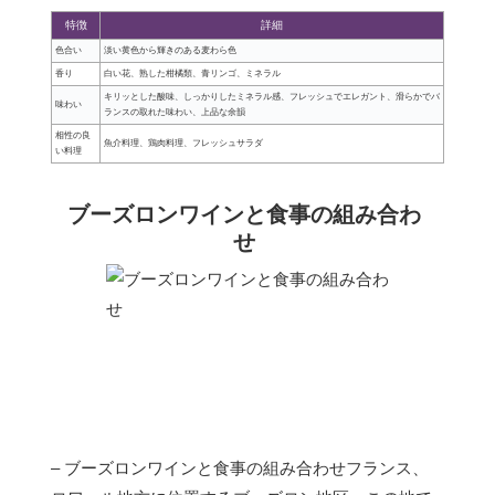
特徴
詳細
色合い
淡い黄色から輝きのある麦わら色
香り
白い花、熟した柑橘類、青リンゴ、ミネラル
キリッとした酸味、しっかりしたミネラル感、フレッシュでエレガント、滑らかでバ
味わい
ランスの取れた味わい、上品な余韻
相性の良
魚介料理、鶏肉料理、フレッシュサラダ
い料理
ブーズロンワインと食事の組み合わ
せ
– ブーズロンワインと食事の組み合わせフランス、