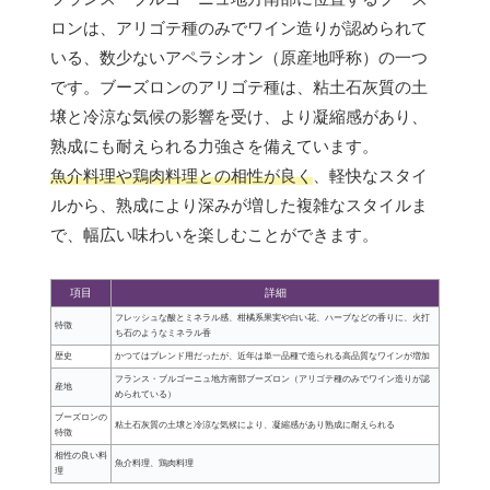
ロンは、アリゴテ種のみでワイン造りが認められて
いる、数少ないアペラシオン（原産地呼称）の一つ
です。ブーズロンのアリゴテ種は、粘土石灰質の土
壌と冷涼な気候の影響を受け、より凝縮感があり、
熟成にも耐えられる力強さを備えています。
魚介料理や鶏肉料理との相性が良く
、軽快なスタイ
ルから、熟成により深みが増した複雑なスタイルま
で、幅広い味わいを楽しむことができます。
項目
詳細
フレッシュな酸とミネラル感、柑橘系果実や白い花、ハーブなどの香りに、火打
特徴
ち石のようなミネラル香
歴史
かつてはブレンド用だったが、近年は単一品種で造られる高品質なワインが増加
フランス・ブルゴーニュ地方南部ブーズロン（アリゴテ種のみでワイン造りが認
産地
められている）
ブーズロンの
粘土石灰質の土壌と冷涼な気候により、凝縮感があり熟成に耐えられる
特徴
相性の良い料
魚介料理、鶏肉料理
理