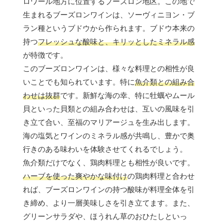
ロワール地方に位置するブーズロン地区。この地で
生まれるブーズロンワインは、ソーヴィニヨン・ブ
ラン種というブドウから作られます。ブドウ本来の
持つ
フレッシュな酸味と、キリッとしたミネラル感
が特徴です。
このブーズロンワインは、様々な料理との相性が良
いことでも知られています。特に
魚介類との組み合
わせは抜群
です。新鮮な海の幸、特に牡蠣やムール
貝といった貝類との組み合わせは、互いの風味を引
き立て合い、至福のマリアージュを生み出します。
海の塩気とワインのミネラル感が共鳴し、豊かで奥
行きのある味わいを体験させてくれるでしょう。
魚介類だけでなく、鶏肉料理とも相性が良いです。
ハーブを使った爽やかな味付け
の鶏肉料理と合わせ
れば、ブーズロンワインの持つ酸味が料理全体を引
き締め、より一層美味しさを引き立てます。また、
グリーンサラダや、ほうれん草のおひたしといっ