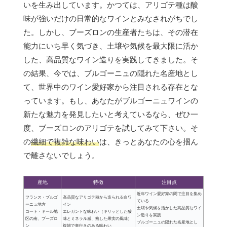
いを生み出しています。かつては、アリゴテ種は酸
味が強いだけの日常的なワインとみなされがちでし
た。しかし、ブーズロンの生産者たちは、その潜在
能力にいち早く気づき、土壌や気候を最大限に活か
した、高品質なワイン造りを実践してきました。そ
の結果、今では、ブルゴーニュの隠れた名産地とし
て、世界中のワイン愛好家から注目される存在とな
っています。もし、あなたがブルゴーニュワインの
新たな魅力を発見したいと考えているなら、ぜひ一
度、ブーズロンのアリゴテを試してみて下さい。そ
の
繊細で複雑な味わい
は、きっとあなたの心を掴ん
で離さないでしょう。
産地
特徴
注目点
近年ワイン愛好家の間で注目を集め
フランス・ブルゴ
高品質なアリゴテ種から造られる白ワ
ている
ーニュ地方
イン
土壌や気候を活かした高品質なワイ
コート・ドール地
エレガントな味わい（キリッとした酸
ン造りを実践
区の南、ブーズロ
味とミネラル感、熟した果実の風味）
ブルゴーニュの隠れた名産地とし
ン
複雑で奥行きのある味わい