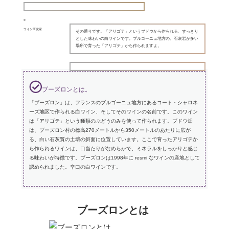
ワイン研究家
その通りです。「アリゴテ」というブドウから作られる、すっきり
とした味わいの白ワインです。ブルゴーニュ地方の、石灰岩が多い
場所で育った「アリゴテ」から作られますよ。
ブーズロンとは。
「ブーズロン」は、フランスのブルゴーニュ地方にあるコート・シャロネ
ーズ地区で作られる白ワイン、そしてそのワインの名前です。このワイン
は「アリゴテ」という種類のぶどうのみを使って作られます。ブドウ畑
は、ブーズロン村の標高270メートルから350メートルのあたりに広が
る、白い石灰質の土壌の斜面に位置しています。ここで育ったアリゴテか
ら作られるワインは、口当たりがなめらかで、ミネラルをしっかりと感じ
る味わいが特徴です。ブーズロンは1998年に resmi なワインの産地として
認められました。辛口の白ワインです。
ブーズロンとは