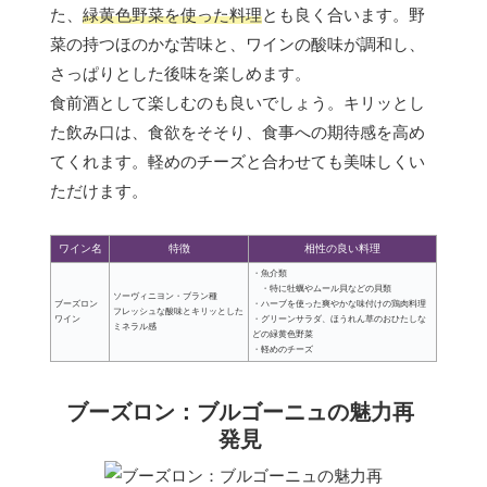
た、
緑黄色野菜を使った料理
とも良く合います。野
菜の持つほのかな苦味と、ワインの酸味が調和し、
さっぱりとした後味を楽しめます。
食前酒として楽しむのも良いでしょう。キリッとし
た飲み口は、食欲をそそり、食事への期待感を高め
てくれます。軽めのチーズと合わせても美味しくい
ただけます。
ワイン名
特徴
相性の良い料理
・魚介類
・特に牡蠣やムール貝などの貝類
ソーヴィニヨン・ブラン種
ブーズロン
・ハーブを使った爽やかな味付けの鶏肉料理
フレッシュな酸味とキリッとした
ワイン
・グリーンサラダ、ほうれん草のおひたしな
ミネラル感
どの緑黄色野菜
・軽めのチーズ
ブーズロン：ブルゴーニュの魅力再
発見