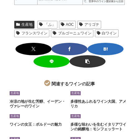
て、世界中のワイン愛好家から注目
生産地
「ふ」
AOC
アリゴテ
フランスワイン
ブルゴーニュワイン
白ワイン
関連するワインの記事
生産地
生産地
冷涼の地が生む芳醇、イーデン・
多様性あふれるワイン大国、アメ
ヴァレーのワイン
リカ
生産地
生産地
ワインの女王：ボルドーの魅力
多様な味わいを生むイタリアワイ
ンの銘醸地：モンフェッラート