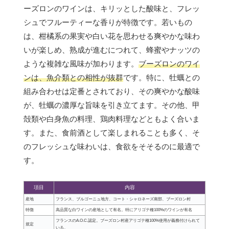
ーズロンのワインは、キリッとした酸味と、フレッ
シュでフルーティーな香りが特徴です。若いもの
は、柑橘系の果実や白い花を思わせる爽やかな味わ
いが楽しめ、熟成が進むにつれて、蜂蜜やナッツの
ような複雑な風味が加わります。
ブーズロンのワイ
ンは、魚介類との相性が抜群
です。特に、牡蠣との
組み合わせは定番とされており、その爽やかな酸味
が、牡蠣の濃厚な旨味を引き立てます。その他、甲
殻類や白身魚の料理、鶏肉料理などともよく合いま
す。また、食前酒として楽しまれることも多く、そ
のフレッシュな味わいは、食欲をそそるのに最適で
す。
項目
内容
産地
フランス、ブルゴーニュ地方、コート・シャロネーズ南部、ブーズロン村
特徴
高品質な白ワインの産地として有名。特にアリゴテ種100%のワインが有名
フランスのA.O.C.認定。ブーズロン村産アリゴテ種100%使用が義務付けられて
規定
いる。