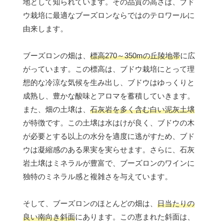
地として知られています。その品質の高さは、ブド
ウ栽培に最適なブーズロンならではのテロワールに
由来します。
ブーズロンの畑は、
標高270～350mの丘陵地帯
に広
がっています。この標高は、ブドウ栽培にとって理
想的な冷涼な気候を生み出し、ブドウはゆっくりと
成熟し、豊かな酸味とアロマを蓄積していきます。
また、畑の土壌は、
石灰岩を多く含む白い泥灰土壌
が特徴です。この土壌は水はけが良く、ブドウの木
が必要とする以上の水分を適度に逃がすため、ブド
ウは凝縮感のある果実を実らせます。さらに、石灰
岩土壌はミネラルが豊富で、ブーズロンのワインに
独特のミネラル感と複雑さを与えています。
そして、ブーズロンのほとんどの畑は、
日当たりの
良い南向き斜面
にあります。この恵まれた斜面は、