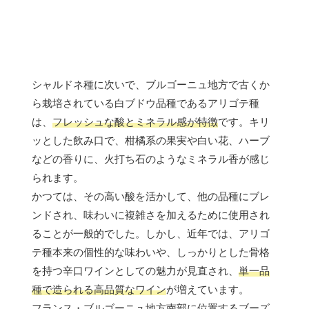
シャルドネ種に次いで、ブルゴーニュ地方で古くか
ら栽培されている白ブドウ品種であるアリゴテ種
は、
フレッシュな酸とミネラル感が特徴
です。キリ
ッとした飲み口で、柑橘系の果実や白い花、ハーブ
などの香りに、火打ち石のようなミネラル香が感じ
られます。
かつては、その高い酸を活かして、他の品種にブレ
ンドされ、味わいに複雑さを加えるために使用され
ることが一般的でした。しかし、近年では、アリゴ
テ種本来の個性的な味わいや、しっかりとした骨格
を持つ辛口ワインとしての魅力が見直され、
単一品
種で造られる高品質なワイン
が増えています。
フランス・ブルゴーニュ地方南部に位置するブーズ