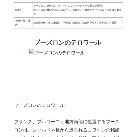
キリッとした酸味と、フレッシュでフルーティーな香りが特徴。
味わい
若いものは柑橘系や白い花の香り、熟成すると蜂蜜やナッツのような複雑な風味
も。
相性の良い料
魚介類全般（特に牡蠣）、甲殻類、白身魚、鶏肉料理など。食前酒にも最適。
理
ブーズロンのテロワール
ブーズロンのテロワール
フランス、ブルゴーニュ地方南部に位置するブーズ
ロンは、シャルドネ種から造られる白ワインの銘醸