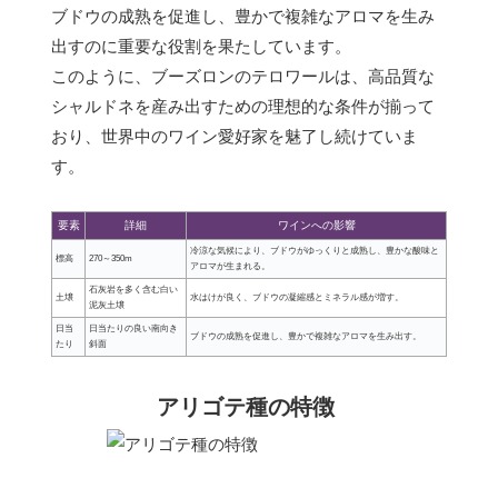
ブドウの成熟を促進し、豊かで複雑なアロマを生み
出すのに重要な役割を果たしています。
このように、ブーズロンのテロワールは、高品質な
シャルドネを産み出すための理想的な条件が揃って
おり、世界中のワイン愛好家を魅了し続けていま
す。
要素
詳細
ワインへの影響
冷涼な気候により、ブドウがゆっくりと成熟し、豊かな酸味と
標高
270～350m
アロマが生まれる。
石灰岩を多く含む白い
土壌
水はけが良く、ブドウの凝縮感とミネラル感が増す。
泥灰土壌
日当
日当たりの良い南向き
ブドウの成熟を促進し、豊かで複雑なアロマを生み出す。
たり
斜面
アリゴテ種の特徴