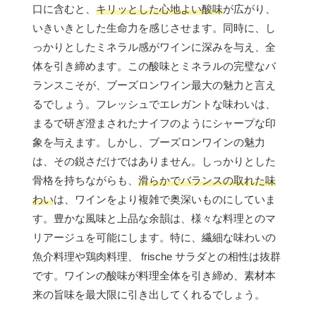
口に含むと、
キリッとした心地よい酸味
が広がり、
いきいきとした生命力を感じさせます。同時に、し
っかりとしたミネラル感がワインに深みを与え、全
体を引き締めます。この酸味とミネラルの完璧なバ
ランスこそが、ブーズロンワイン最大の魅力と言え
るでしょう。フレッシュでエレガントな味わいは、
まるで研ぎ澄まされたナイフのようにシャープな印
象を与えます。しかし、ブーズロンワインの魅力
は、その鋭さだけではありません。しっかりとした
骨格を持ちながらも、
滑らかでバランスの取れた味
わい
は、ワインをより複雑で奥深いものにしていま
す。豊かな風味と上品な余韻は、様々な料理とのマ
リアージュを可能にします。特に、繊細な味わいの
魚介料理や鶏肉料理、 frische サラダとの相性は抜群
です。ワインの酸味が料理全体を引き締め、素材本
来の旨味を最大限に引き出してくれるでしょう。