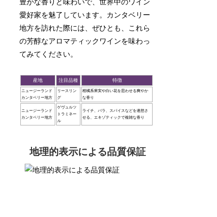
豊かな香りと味わいで、世界中のワイン
愛好家を魅了しています。カンタベリー
地方を訪れた際には、ぜひとも、これら
の芳醇なアロマティックワインを味わっ
てみてください。
産地
注目品種
特徴
ニュージーランド
リースリン
柑橘系果実や白い花を思わせる爽やか
カンタベリー地方
グ
な香り
ゲヴュルツ
ニュージーランド
ライチ、バラ、スパイスなどを連想さ
トラミネー
カンタベリー地方
せる、エキゾティックで複雑な香り
ル
地理的表示による品質保証