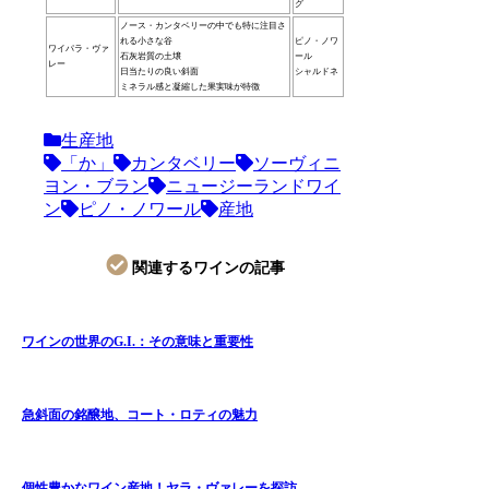
グ
ノース・カンタベリーの中でも特に注目さ
れる小さな谷
ピノ・ノワ
ワイパラ・ヴァ
石灰岩質の土壌
ール
レー
日当たりの良い斜面
シャルドネ
ミネラル感と凝縮した果実味が特徴
生産地
「か」
カンタベリー
ソーヴィニ
ヨン・ブラン
ニュージーランドワイ
ン
ピノ・ノワール
産地
関連するワインの記事
ワインの世界のG.I.：その意味と重要性
急斜面の銘醸地、コート・ロティの魅力
個性豊かなワイン産地！ヤラ・ヴァレーを探訪