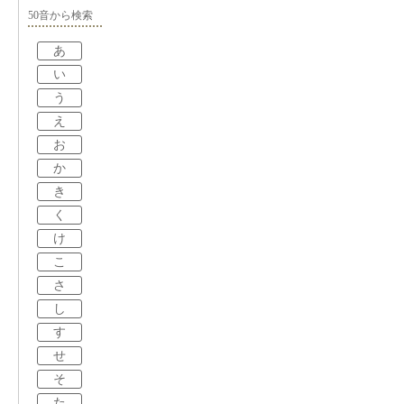
50音から検索
あ
い
う
え
お
か
き
く
け
こ
さ
し
す
せ
そ
た