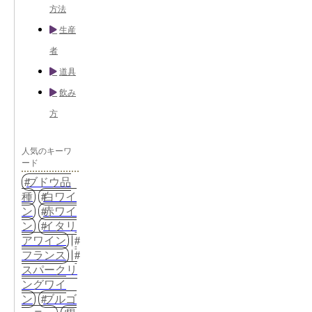
方法
生産
者
道具
飲み
方
人気のキーワ
ード
ブドウ品
種
白ワイ
ン
赤ワイ
ン
イタリ
アワイン
フランス
スパークリ
ングワイ
ン
ブルゴ