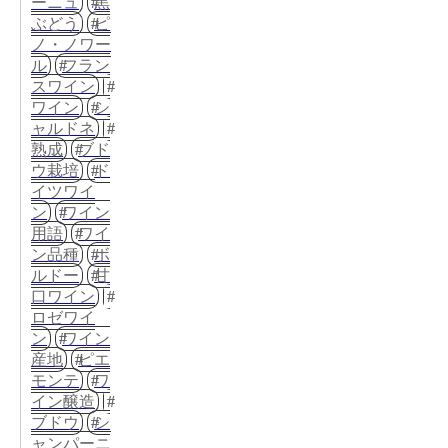
ーニュ
黒
ぶどう
ピ
ノ・ノワー
ル
フラン
スワイン
ワイン
シ
ャルドネ
熟成
ブド
ウ栽培
ド
イツワイ
ン
ワイン
用語
ワイ
ン品種
ボ
ルドー
甘
口ワイン
ロゼワイ
ン
ワイン
産地
ピエ
モンテ
ワ
イン醸造
ブドウ
シ
ャンパーニ