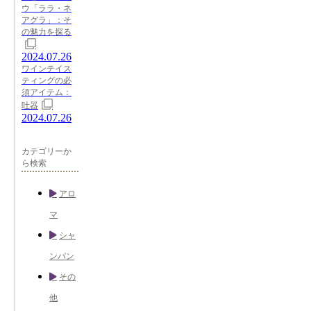
ウ「ララ・ネ
アグラ」：そ
の魅力を探る
2024.07.26
ワインテイス
ティングの必
須アイテム：
吐器
2024.07.26
カテゴリーか
ら検索
アロ
マ
シャ
ンパン
その
他