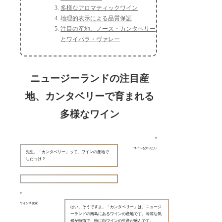
多様なアロマティックワイン
地理的表示による品質保証
注目の産地、ノース・カンタベリー
とワイパラ・ヴァレー
ニュージーランドの注目産
地、カンタベリーで育まれる
多様なワイン
ワインを知りたい
先生、「カンタベリー」って、ワインの産地で
したっけ？
ワイン研究家
はい、そうですよ。「カンタベリー」は、ニュージ
ーランドの南島にあるワインの産地です。冷涼な気
候が特徴で、特に白ワインの生産が盛んです。