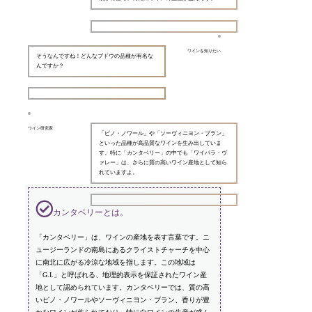
ワインを知りたい
そうなんですね！どんなブドウの品種が有名な
んですか？
ワイン研究家
「ピノ・ノワール」や「ソーヴィニヨン・ブラン」
といった品種が高品質なワインを生み出していま
す。特に「カンタベリー」の中でも「ワイパラ・ヴ
ァレー」は、さらに質の高いワイン産地として知ら
れていますよ。
カンタベリーとは。
「カンタベリー」は、ワインの産地を表す言葉です。ニ
ュージーランドの南島にあるクライストチャーチを中心
に南北に広がる冷涼な地域を指します。この地域は
「G.I.」と呼ばれる、地理的表示を保証されたワイン産
地として認められています。カンタベリーでは、質の高
いピノ・ノワールやソーヴィニヨン・ブラン、香りが豊