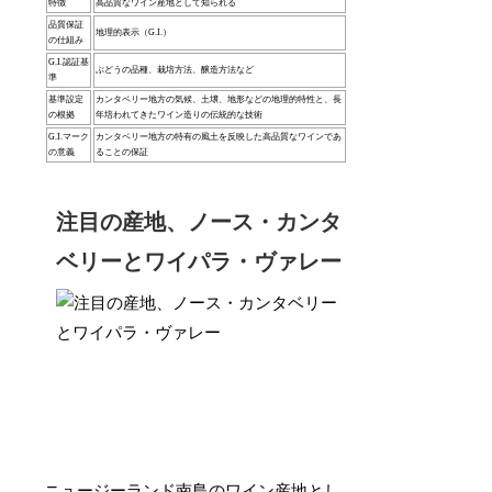
特徴
高品質なワイン産地として知られる
品質保証
地理的表示（G.I.）
の仕組み
G.I.認証基
ぶどうの品種、栽培方法、醸造方法など
準
基準設定
カンタベリー地方の気候、土壌、地形などの地理的特性と、長
の根拠
年培われてきたワイン造りの伝統的な技術
G.I.マーク
カンタベリー地方の特有の風土を反映した高品質なワインであ
の意義
ることの保証
注目の産地、ノース・カンタ
ベリーとワイパラ・ヴァレー
ニュージーランド南島のワイン産地とし