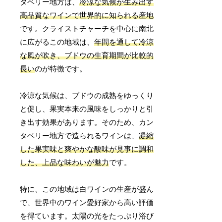
タベリー地方は、
冷涼な気候が生み出す
高品質なワインで世界的に知られる産地
です。クライストチャーチを中心に南北
に広がるこの地域は、
年間を通して冷涼
な風が吹き、ブドウの生育期間が比較的
長い
のが特徴です。
冷涼な気候は、ブドウの成熟をゆっくり
と促し、果実本来の風味をしっかりと引
き出す効果があります。そのため、カン
タベリー地方で造られるワインは、
凝縮
した果実味と爽やかな酸味が見事に調和
した、上品な味わいが魅力
です。
特に、この地域は白ワインの生産が盛ん
で、世界中のワイン愛好家から高い評価
を得ています。太陽の光をたっぷり浴び