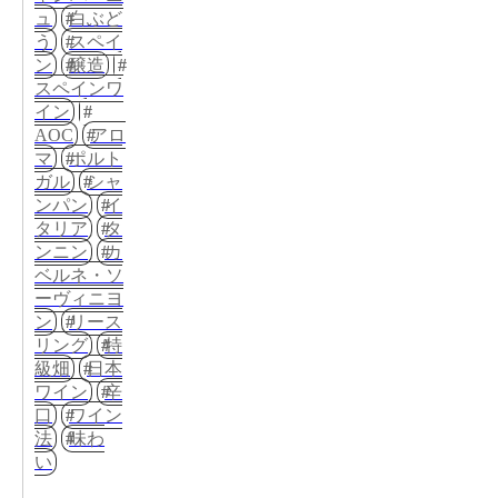
ュ
白ぶど
う
スペイ
ン
醸造
スペインワ
イン
AOC
アロ
マ
ポルト
ガル
シャ
ンパン
イ
タリア
タ
ンニン
カ
ベルネ・ソ
ーヴィニヨ
ン
リース
リング
特
級畑
日本
ワイン
辛
口
ワイン
法
味わ
い