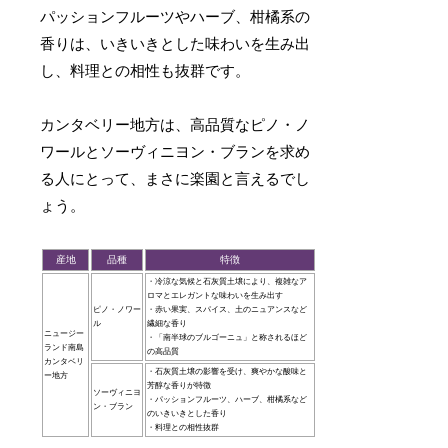
パッションフルーツやハーブ、柑橘系の
香りは、いきいきとした味わいを生み出
し、料理との相性も抜群です。
カンタベリー地方は、高品質なピノ・ノ
ワールとソーヴィニヨン・ブランを求め
る人にとって、まさに楽園と言えるでし
ょう。
産地
品種
特徴
・冷涼な気候と石灰質土壌により、複雑なア
ロマとエレガントな味わいを生み出す
ピノ・ノワー
・赤い果実、スパイス、土のニュアンスなど
ル
繊細な香り
ニュージー
・「南半球のブルゴーニュ」と称されるほど
ランド南島
の高品質
カンタベリ
・石灰質土壌の影響を受け、爽やかな酸味と
ー地方
芳醇な香りが特徴
ソーヴィニヨ
・パッションフルーツ、ハーブ、柑橘系など
ン・ブラン
のいきいきとした香り
・料理との相性抜群