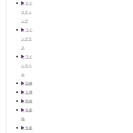
テイ
スティ
ング
ワイ
ングラ
ス
ワイ
ンラベ
ル
品種
土壌
気候
生産
地
生産