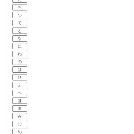
ち
つ
て
と
な
に
ね
の
は
ひ
ふ
へ
ほ
ま
み
む
め