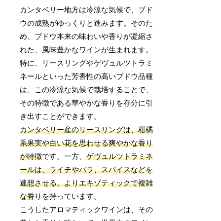
カンタベリー地方は冷涼な気候で、ブド
ウの成熟がゆっくりと進みます。そのた
め、ブドウ本来の味わいや香りが凝縮さ
れた、風味豊かなワインが生まれます。
特に、リースリングやゲヴュルツトラミ
ネールといった芳香性の高いブドウ品種
は、この冷涼な気候で栽培することで、
その特徴である華やかな香りを存分に引
き出すことができます。
カンタベリー産のリースリングは、柑橘
系果実や白い花を思わせる爽やかな香り
が特徴
です。一方、
ゲヴュルツトラミネ
ールは、ライチやバラ、スパイスなどを
連想させる、よりエキゾティックで複雑
な香
りを持っています。
こうしたアロマティックワインは、その