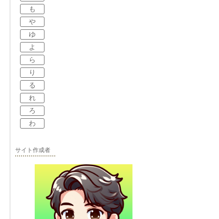
も
や
ゆ
よ
ら
り
る
れ
ろ
わ
サイト作成者