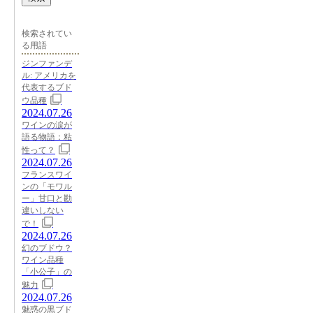
検索されてい
る用語
ジンファンデ
ル: アメリカを
代表するブド
ウ品種
2024.07.26
ワインの涙が
語る物語：粘
性って？
2024.07.26
フランスワイ
ンの「モワル
ー」甘口と勘
違いしない
で！
2024.07.26
幻のブドウ？
ワイン品種
「小公子」の
魅力
2024.07.26
魅惑の黒ブド