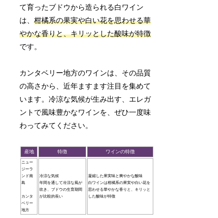
て育ったブドウから造られる白ワイン
は、
柑橘系の果実や白い花を思わせる華
やかな香りと、キリッとした酸味が特徴
です。
カンタベリー地方のワインは、その品質
の高さから、近年ますます注目を集めて
います。冷涼な気候が生み出す、エレガ
ントで風味豊かなワインを、ぜひ一度味
わってみてください。
産地
特徴
ワインの特徴
ニュー
ジーラ
ンド南
冷涼な気候
凝縮した果実味と爽やかな酸味
島
年間を通して冷涼な風が
白ワインは柑橘系の果実や白い花を
吹き、ブドウの生育期間
思わせる華やかな香りと、キリッと
カンタ
が比較的長い
した酸味が特徴
ベリー
地方