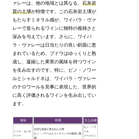
ァレーは、他の地域とは異なる、
石灰岩
質の土壌
が特徴です。この石灰岩土壌が
もたらすミネラル感が、ワイパラ・ヴァ
レーで造られるワインに独特の複雑さと
深みを与えています。さらに、ワイパ
ラ・ヴァレーは日当たりの良い斜面に恵
まれているため、ブドウはゆっくりと熟
成し、凝縮した果実の風味を持つワイン
を生み出すのです。特に、ピノ・ノワー
ルとシャルドネは、ワイパラ・ヴァレー
のテロワールを見事に表現した、世界的
に高く評価されるワインを生み出してい
ます。
地域
特徴
主な品種
ピノ・ノワ
冷涼な気候と恵まれた土壌
ノース・カンタ
ール
ピノ・ノワールとリースリングの栽培に最
ベリー
リースリン
適