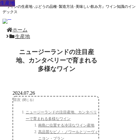
生産地
生産地
生産地
生産地
生産地
生産地
生産地
生産地
生産地
『ワインの生産地･ぶどうの品種･製造方法･美味しい飲み方』ワイン知識のイン
デックス
ホーム
生産地
ニュージーランドの注目産
地、カンタベリーで育まれる
多様なワイン
2024.07.26
目次
ニュージーランドの注目産地、カンタベリ
ーで育まれる多様なワイン
南島に位置する冷涼なワイン産地
高品質なピノ・ノワールとソーヴィ
ニヨン・ブラン