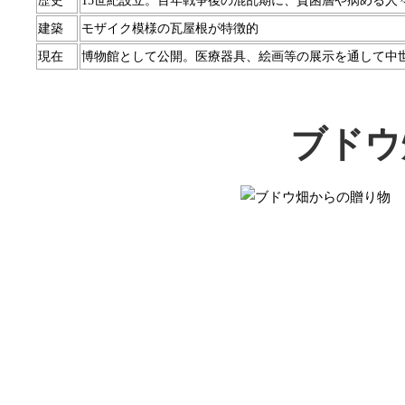
歴史
15世紀設立。百年戦争後の混乱期に、貧困層や病める人
建築
モザイク模様の瓦屋根が特徴的
現在
博物館として公開。医療器具、絵画等の展示を通して中
ブドウ