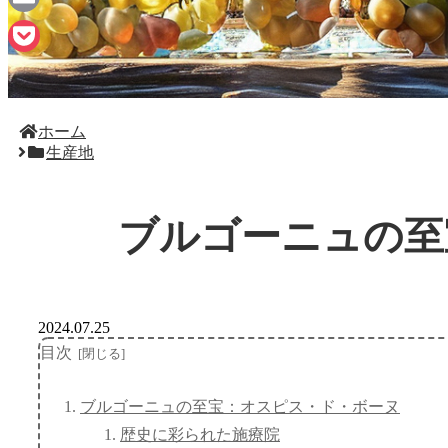
Email
Pocket
ホーム
生産地
ブルゴーニュの至
2024.07.25
目次
ブルゴーニュの至宝：オスピス・ド・ボーヌ
歴史に彩られた施療院