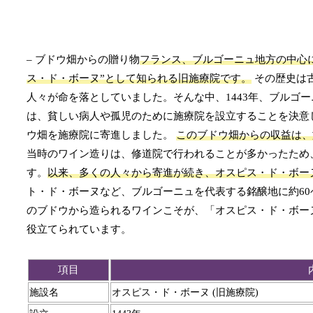
– ブドウ畑からの贈り物
フランス、ブルゴーニュ地方の中心
ス・ド・ボーヌ”として知られる旧施療院です。
その歴史は
人々が命を落としていました。そんな中、1443年、ブルゴ
は、貧しい病人や孤児のために施療院を設立することを決意し
ウ畑を施療院に寄進しました。
このブドウ畑からの収益は、
当時のワイン造りは、修道院で行われることが多かったため
す。
以来、多くの人々から寄進が続き、オスピス・ド・ボー
ト・ド・ボーヌなど、ブルゴーニュを代表する銘醸地に約6
のブドウから造られるワインこそが、「オスピス・ド・ボー
役立てられています。
項目
施設名
オスピス・ド・ボーヌ (旧施療院)