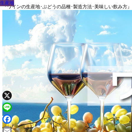
生産地
生産地
生産地
生産地
生産地
生産地
生産地
生産地
生産地
『ワインの生産地･ぶどうの品種･製造方法･美味しい飲み方
X
Line
Facebook