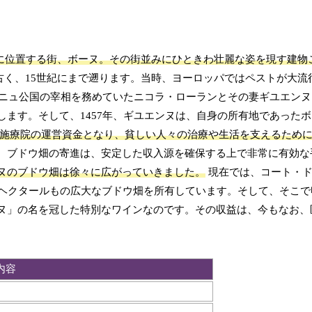
に位置する街、ボーヌ。その街並みにひときわ壮麗な姿を現す建物
古く、15世紀にまで遡ります。当時、ヨーロッパではペストが大流
ーニュ公国の宰相を務めていたニコラ・ローランとその妻ギユエン
ます。そして、1457年、ギユエンヌは、自身の所有地であった
施療院の運営資金となり、貧しい人々の治療や生活を支えるため
、ブドウ畑の寄進は、安定した収入源を確保する上で非常に有効な
ヌのブドウ畑は徐々に広がっていきました。
現在では、コート・ド
0ヘクタールもの広大なブドウ畑を所有しています。そして、そこで
ヌ」の名を冠した特別なワインなのです。その収益は、今もなお、
内容