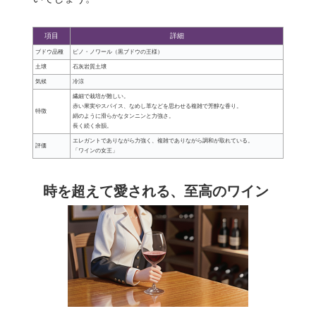
項目
詳細
ブドウ品種
ピノ・ノワール（黒ブドウの王様）
土壌
石灰岩質土壌
気候
冷涼
繊細で栽培が難しい。
赤い果実やスパイス、なめし革などを思わせる複雑で芳醇な香り。
特徴
絹のように滑らかなタンニンと力強さ。
長く続く余韻。
エレガントでありながら力強く、複雑でありながら調和が取れている。
評価
「ワインの女王」
時を超えて愛される、至高のワイン