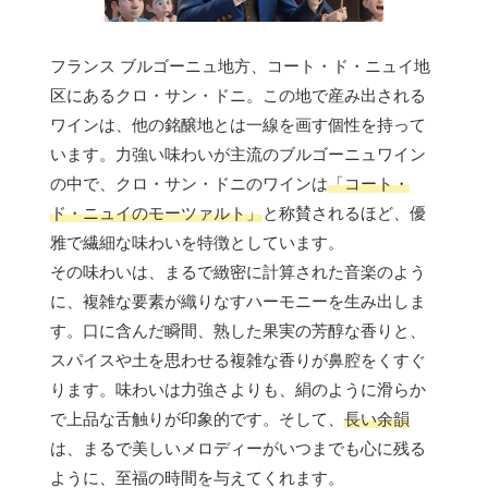
フランス ブルゴーニュ地方、コート・ド・ニュイ地
区にあるクロ・サン・ドニ。この地で産み出される
ワインは、他の銘醸地とは一線を画す個性を持って
います。力強い味わいが主流のブルゴーニュワイン
の中で、クロ・サン・ドニのワインは
「コート・
ド・ニュイのモーツァルト」
と称賛されるほど、優
雅で繊細な味わいを特徴としています。
その味わいは、まるで緻密に計算された音楽のよう
に、複雑な要素が織りなすハーモニーを生み出しま
す。口に含んだ瞬間、熟した果実の芳醇な香りと、
スパイスや土を思わせる複雑な香りが鼻腔をくすぐ
ります。味わいは力強さよりも、絹のように滑らか
で上品な舌触りが印象的です。そして、
長い余韻
は、まるで美しいメロディーがいつまでも心に残る
ように、至福の時間を与えてくれます。