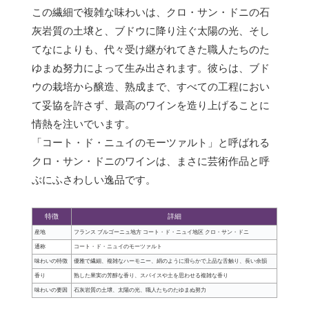
この繊細で複雑な味わいは、クロ・サン・ドニの石
灰岩質の土壌と、ブドウに降り注ぐ太陽の光、そし
てなによりも、代々受け継がれてきた職人たちのた
ゆまぬ努力によって生み出されます。彼らは、ブド
ウの栽培から醸造、熟成まで、すべての工程におい
て妥協を許さず、最高のワインを造り上げることに
情熱を注いでいます。
「コート・ド・ニュイのモーツァルト」と呼ばれる
クロ・サン・ドニのワインは、まさに芸術作品と呼
ぶにふさわしい逸品です。
特徴
詳細
産地
フランス ブルゴーニュ地方 コート・ド・ニュイ地区 クロ・サン・ドニ
通称
コート・ド・ニュイのモーツァルト
味わいの特徴
優雅で繊細、複雑なハーモニー、絹のように滑らかで上品な舌触り、長い余韻
香り
熟した果実の芳醇な香り、スパイスや土を思わせる複雑な香り
味わいの要因
石灰岩質の土壌、太陽の光、職人たちのたゆまぬ努力