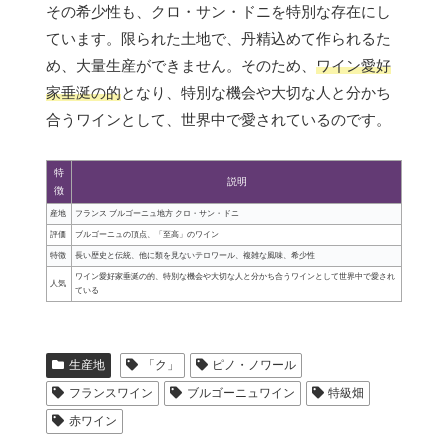
その希少性も、クロ・サン・ドニを特別な存在にし
ています。限られた土地で、丹精込めて作られるた
め、大量生産ができません。そのため、
ワイン愛好
家垂涎の的
となり、特別な機会や大切な人と分かち
合うワインとして、世界中で愛されているのです。
特
説明
徴
産地
フランス ブルゴーニュ地方 クロ・サン・ドニ
評価
ブルゴーニュの頂点、「至高」のワイン
特徴
長い歴史と伝統、他に類を見ないテロワール、複雑な風味、希少性
ワイン愛好家垂涎の的、特別な機会や大切な人と分かち合うワインとして世界中で愛され
人気
ている
生産地
「ク」
ピノ・ノワール
フランスワイン
ブルゴーニュワイン
特級畑
赤ワイン