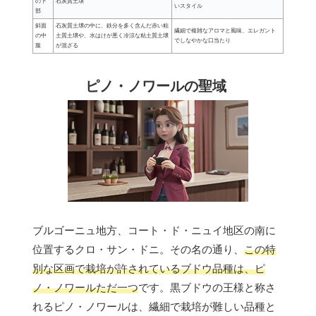
の下
石灰質土壌
いスタイル
部
斜面
石灰質土壌の中に、鉄分を多く含んだ赤い粘
繊細で複雑なアロマと風味、エレガント
の中
土質土壌や、水はけが悪く冷涼な粘土質土壌
でしなやかな口当たり
腹
が混ざる
ピノ・ノワールの聖域
ブルゴーニュ地方、コート・ド・ニュイ地区の南に
位置するクロ・サン・ドニ。その名の通り、
この特
別な区画で栽培が許されているブドウ品種は、ピ
ノ・ノワールただ一つ
です。黒ブドウの王様と称さ
れるピノ・ノワールは、繊細で栽培が難しい品種と