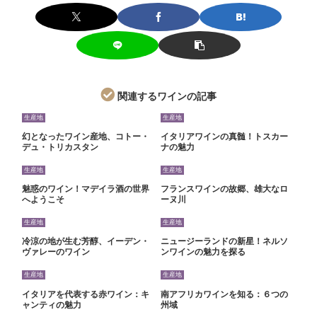
関連するワインの記事
生産地
生産地
幻となったワイン産地、コトー・
イタリアワインの真髄！トスカー
デュ・トリカスタン
ナの魅力
生産地
生産地
魅惑のワイン！マデイラ酒の世界
フランスワインの故郷、雄大なロ
へようこそ
ーヌ川
生産地
生産地
冷涼の地が生む芳醇、イーデン・
ニュージーランドの新星！ネルソ
ヴァレーのワイン
ンワインの魅力を探る
生産地
生産地
イタリアを代表する赤ワイン：キ
南アフリカワインを知る：６つの
ャンティの魅力
州域