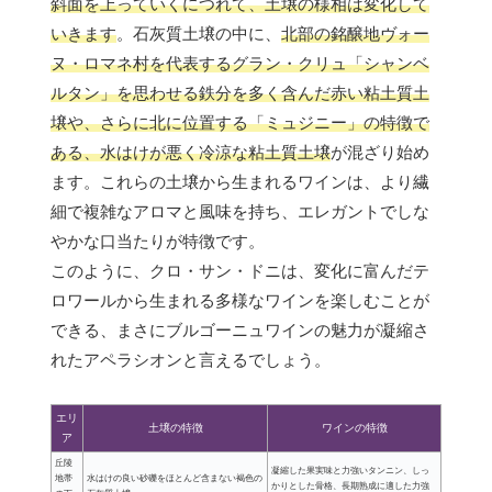
斜面を上っていくにつれて、土壌の様相は変化して
いきます
。石灰質土壌の中に、
北部の銘醸地ヴォー
ヌ・ロマネ村を代表するグラン・クリュ「シャンベ
ルタン」を思わせる鉄分を多く含んだ赤い粘土質土
壌や、さらに北に位置する「ミュジニー」の特徴で
ある、水はけが悪く冷涼な粘土質土壌
が混ざり始め
ます。これらの土壌から生まれるワインは、より繊
細で複雑なアロマと風味を持ち、エレガントでしな
やかな口当たりが特徴です。
このように、クロ・サン・ドニは、変化に富んだテ
ロワールから生まれる多様なワインを楽しむことが
できる、まさにブルゴーニュワインの魅力が凝縮さ
れたアペラシオンと言えるでしょう。
エリ
土壌の特徴
ワインの特徴
ア
丘陵
凝縮した果実味と力強いタンニン、しっ
地帯
水はけの良い砂礫をほとんど含まない褐色の
かりとした骨格、長期熟成に適した力強