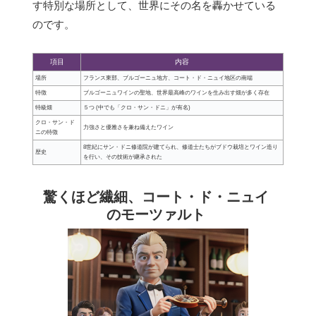
す特別な場所として、世界にその名を轟かせている
のです。
項目
内容
場所
フランス東部、ブルゴーニュ地方、コート・ド・ニュイ地区の南端
特徴
ブルゴーニュワインの聖地、世界最高峰のワインを生み出す畑が多く存在
特級畑
５つ (中でも「クロ・サン・ドニ」が有名)
クロ・サン・ド
力強さと優雅さを兼ね備えたワイン
ニの特徴
8世紀にサン・ドニ修道院が建てられ、修道士たちがブドウ栽培とワイン造り
歴史
を行い、その技術が継承された
驚くほど繊細、コート・ド・ニュイ
のモーツァルト