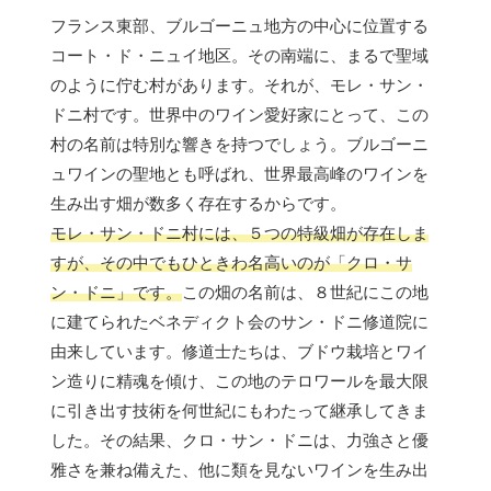
フランス東部、ブルゴーニュ地方の中心に位置する
コート・ド・ニュイ地区。その南端に、まるで聖域
のように佇む村があります。それが、モレ・サン・
ドニ村です。世界中のワイン愛好家にとって、この
村の名前は特別な響きを持つでしょう。ブルゴーニ
ュワインの聖地とも呼ばれ、世界最高峰のワインを
生み出す畑が数多く存在するからです。
モレ・サン・ドニ村には、５つの特級畑が存在しま
すが、その中でもひときわ名高いのが「クロ・サ
ン・ドニ」です。
この畑の名前は、８世紀にこの地
に建てられたベネディクト会のサン・ドニ修道院に
由来しています。修道士たちは、ブドウ栽培とワイ
ン造りに精魂を傾け、この地のテロワールを最大限
に引き出す技術を何世紀にもわたって継承してきま
した。その結果、クロ・サン・ドニは、力強さと優
雅さを兼ね備えた、他に類を見ないワインを生み出