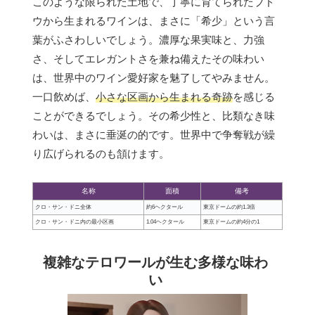
このような限られた土地で、丁寧に育てられたブド
ウから生まれるワインは、まさに「希少」という言
葉がふさわしいでしょう。濃厚な果実味と、力強
さ、そしてエレガントさを兼ね備えたその味わい
は、世界中のワイン愛好家を魅了してやみません。
一口飲めば、
小さな区画から生まれる奇跡
を感じる
ことができるでしょう。その希少性と、比類なき味
わいは、まさに垂涎の的です。世界中で争奪戦が繰
り広げられるのも頷けます。
名称
面積
備考
クロ・サン・ドニ全体
約6ヘクタール
東京ドームの約1.3倍
クロ・サン・ドニ内の最小区画
1.04ヘクタール
東京ドームの約4分の1
複雑なテロワールが生む多様な味わ
い