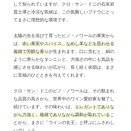
して知られていますが、クロ・サン・ドニの石灰岩
質土壌と冷涼な気候は、この気難しいブドウにとっ
てまさに理想的な環境です。
太陽の光を浴びて育ったピノ・ノワールの果実から
は、
赤い果実やスパイス、なめし革などを思わせる
複雑で芳醇な香り
が生まれます。口に含むと、絹の
ように滑らかなタンニンと、力強さの中にも気品を
感じさせる味わいが広がり、長く続く余韻は、まさ
に至福のひとときを与えてくれます。
クロ・サン・ドニのピノ・ノワールは、その類まれ
な品質の高さから、世界中のワイン愛好家を魅了し
続けています。その味わいは、
エレガントでありな
がら力強く、複雑でありながら調和が取れている
こ
とから、まさに「ワインの女王」と呼ぶにふさわし
いでしょう。