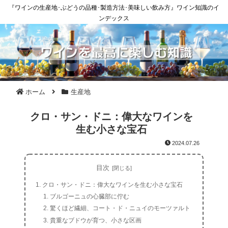
『ワインの生産地･ぶどうの品種･製造方法･美味しい飲み方』ワイン知識のイ
ンデックス
ホーム
生産地
クロ・サン・ドニ：偉大なワインを
生む小さな宝石
2024.07.26
目次
クロ・サン・ドニ：偉大なワインを生む小さな宝石
ブルゴーニュの心臓部に佇む
驚くほど繊細、コート・ド・ニュイのモーツァルト
貴重なブドウが育つ、小さな区画