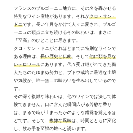
フランスのブルゴーニュ地方に、その名を轟かせる
特別なワイン産地があります。それが
クロ・サン・
ドニ
です。長い年月をかけて人々に愛され、ブルゴ
ーニュの頂点に立ち続けるその味わいは、まさに
「至高」のひとことに尽きます。
クロ・サン・ドニがこれほどまでに特別なワインで
ある理由は、
長い歴史と伝統
、そして
他に類を見な
いテロワール
にあります。代々受け継がれてきた職
人たちのたゆまぬ努力と、ブドウ栽培に最適な土壌
や気候が、唯一無二の味わいを生み出しているので
す。
その深く複雑な味わいは、他のワインでは決して体
験できません。口に含んだ瞬間広がる芳醇な香り
は、まるで時が止まったかのような錯覚を覚えるほ
どです。そして、
複雑な風味
は、時間とともに変化
し、飲み手を至福の旅へと誘います。