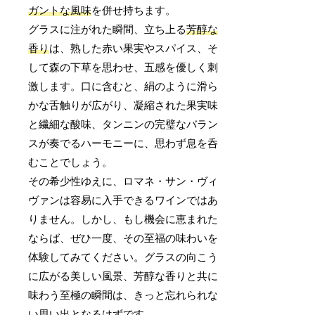
ガントな風味
を併せ持ちます。
グラスに注がれた瞬間、立ち上る
芳醇な
香り
は、熟した赤い果実やスパイス、そ
して森の下草を思わせ、五感を優しく刺
激します。口に含むと、絹のように滑ら
かな舌触りが広がり、凝縮された果実味
と繊細な酸味、タンニンの完璧なバラン
スが奏でるハーモニーに、思わず息を呑
むことでしょう。
その希少性ゆえに、ロマネ・サン・ヴィ
ヴァンは容易に入手できるワインではあ
りません。しかし、もし機会に恵まれた
ならば、ぜひ一度、その至福の味わいを
体験してみてください。グラスの向こう
に広がる美しい風景、芳醇な香りと共に
味わう至極の瞬間は、きっと忘れられな
い思い出となるはずです。