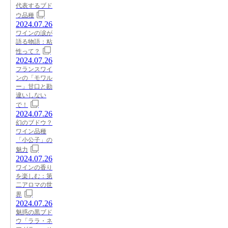
代表するブド
ウ品種
2024.07.26
ワインの涙が
語る物語：粘
性って？
2024.07.26
フランスワイ
ンの「モワル
ー」甘口と勘
違いしない
で！
2024.07.26
幻のブドウ？
ワイン品種
「小公子」の
魅力
2024.07.26
ワインの香り
を楽しむ：第
二アロマの世
界
2024.07.26
魅惑の黒ブド
ウ「ララ・ネ