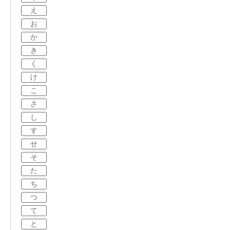
え
お
か
き
く
け
こ
さ
し
す
せ
そ
た
ち
つ
て
と