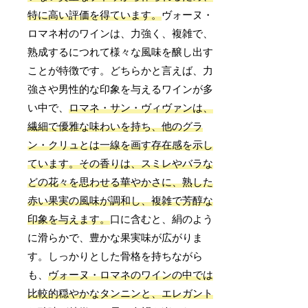
特に高い評価を得ています。
ヴォーヌ・
ロマネ村のワインは、力強く、複雑で、
熟成するにつれて様々な風味を醸し出す
ことが特徴です。どちらかと言えば、力
強さや男性的な印象を与えるワインが多
い中で、
ロマネ・サン・ヴィヴァンは、
繊細で優雅な味わいを持ち、他のグラ
ン・クリュとは一線を画す存在感を示し
ています。
その香りは、スミレやバラな
どの花々を思わせる華やかさに、熟した
赤い果実の風味が調和し、複雑で芳醇な
印象を与えます。
口に含むと、絹のよう
に滑らかで、豊かな果実味が広がりま
す。しっかりとした骨格を持ちながら
も、
ヴォーヌ・ロマネのワインの中では
比較的穏やかなタンニンと、エレガント