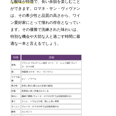
な酸味が特徴
で、長い余韻を楽しむこと
ができます。ロマネ・サン・ヴィヴァン
は、その希少性と品質の高さから、ワイ
ン愛好家にとって憧れの存在となってい
ます。その優雅で洗練された味わいは、
特別な機会や大切な人と過ごす時間に最
適な一本と言えるでしょう。
特徴
詳細
フランス ブルゴーニュ地方 コート・ド・ニュイ地区 ヴォー
産地
ヌ・ロマネ村
畑
特級畑 ロマネ・サン・ヴィヴァン
ブドウ品
ピノ・ノワール
種
希少性
非常に希少 (限られた区画で栽培)
評価
世界的に高く評価されている
味わい
繊細で優雅 (ヴォーヌ・ロマネの中では比較的穏やか)
香り
スミレ、バラなどの花、熟した赤い果実
タンニン
ヴォーヌ・ロマネの中では比較的穏やか
酸味
エレガント