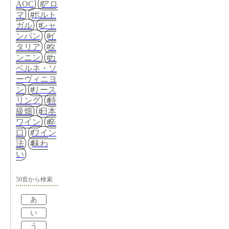
AOC
アロ
マ
ポルト
ガル
シャ
ンパン
イ
タリア
タ
ンニン
カ
ベルネ・ソ
ーヴィニヨ
ン
リース
リング
特
級畑
日本
ワイン
辛
口
ワイン
法
味わ
い
50音から検索
あ
い
う