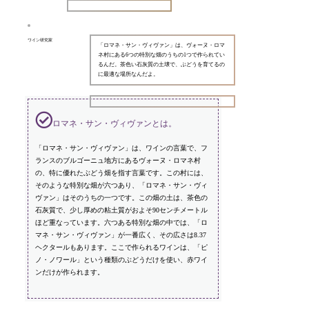
ワイン研究家
「ロマネ・サン・ヴィヴァン」は、ヴォーヌ・ロマ
ネ村にある6つの特別な畑のうちの1つで作られてい
るんだ。茶色い石灰質の土壌で、ぶどうを育てるの
に最適な場所なんだよ。
ロマネ・サン・ヴィヴァンとは。
「ロマネ・サン・ヴィヴァン」は、ワインの言葉で、フ
ランスのブルゴーニュ地方にあるヴォーヌ・ロマネ村
の、特に優れたぶどう畑を指す言葉です。この村には、
そのような特別な畑が六つあり、「ロマネ・サン・ヴィ
ヴァン」はそのうちの一つです。この畑の土は、茶色の
石灰質で、少し厚めの粘土質がおよそ90センチメートル
ほど重なっています。六つある特別な畑の中では、「ロ
マネ・サン・ヴィヴァン」が一番広く、その広さは8.37
ヘクタールもあります。ここで作られるワインは、「ピ
ノ・ノワール」という種類のぶどうだけを使い、赤ワイ
ンだけが作られます。