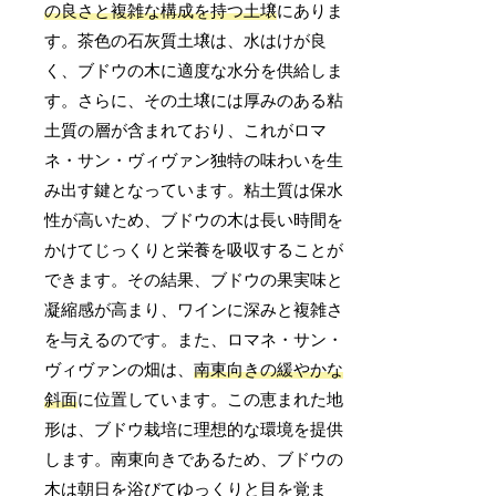
の良さと複雑な構成を持つ土壌
にありま
す。茶色の石灰質土壌は、水はけが良
く、ブドウの木に適度な水分を供給しま
す。さらに、その土壌には厚みのある粘
土質の層が含まれており、これがロマ
ネ・サン・ヴィヴァン独特の味わいを生
み出す鍵となっています。粘土質は保水
性が高いため、ブドウの木は長い時間を
かけてじっくりと栄養を吸収することが
できます。その結果、ブドウの果実味と
凝縮感が高まり、ワインに深みと複雑さ
を与えるのです。また、ロマネ・サン・
ヴィヴァンの畑は、
南東向きの緩やかな
斜面
に位置しています。この恵まれた地
形は、ブドウ栽培に理想的な環境を提供
します。南東向きであるため、ブドウの
木は朝日を浴びてゆっくりと目を覚ま