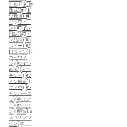
ャルドネ
熟成
ブド
ウ栽培
ド
イツワイ
ン
ワイン
用語
ワイ
ン品種
ボ
ルドー
甘
口ワイン
ロゼワイ
ン
ワイン
産地
ピエ
モンテ
ワ
イン醸造
ブドウ
シ
ャンパーニ
ュ
白ぶど
う
スペイ
ン
醸造
スペインワ
イン