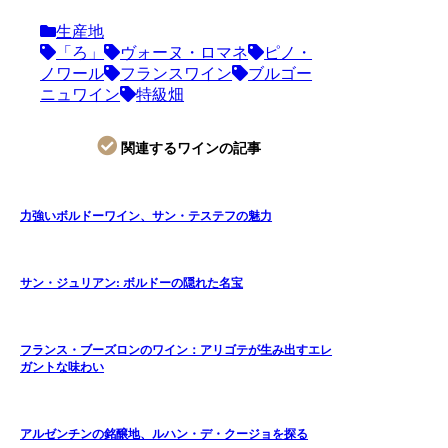
生産地
「ろ」
ヴォーヌ・ロマネ
ピノ・
ノワール
フランスワイン
ブルゴー
ニュワイン
特級畑
関連するワインの記事
力強いボルドーワイン、サン・テステフの魅力
サン・ジュリアン: ボルドーの隠れた名宝
フランス・ブーズロンのワイン：アリゴテが生み出すエレ
ガントな味わい
アルゼンチンの銘醸地、ルハン・デ・クージョを探る