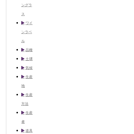
ングラ
ス
ワイ
ンラベ
ル
品種
土壌
気候
生産
地
生産
方法
生産
者
道具