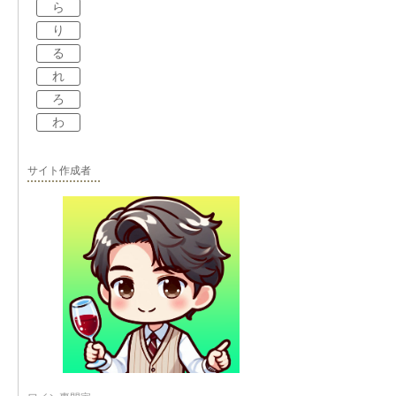
ら
り
る
れ
ろ
わ
サイト作成者