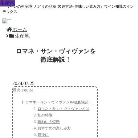
生産地
生産地
生産地
生産地
生産地
生産地
生産地
生産地
生産地
『ワインの生産地･ぶどうの品種･製造方法･美味しい飲み方』ワイン知識のイン
デックス
ホーム
生産地
ロマネ・サン・ヴィヴァンを
徹底解説！
2024.07.25
目次
ロマネ・サン・ヴィヴァンを徹底解説！
ロマネ・サン・ヴィヴァンとは
畑の特徴
味わいの特徴
おすすめの楽しみ方
最後に