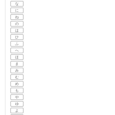
な
に
ね
の
は
ひ
ふ
へ
ほ
ま
み
む
め
も
や
ゆ
よ