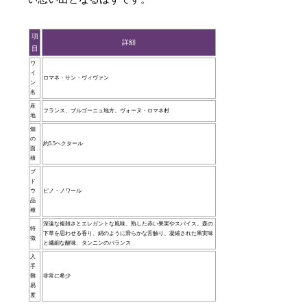
項
詳細
目
ワ
イ
ロマネ・サン・ヴィヴァン
ン
名
産
フランス、ブルゴーニュ地方、ヴォーヌ・ロマネ村
地
畑
の
約5.5ヘクタール
面
積
ブ
ド
ウ
ピノ・ノワール
品
種
深遠な複雑さとエレガントな風味、熟した赤い果実やスパイス、森の
特
下草を思わせる香り、絹のように滑らかな舌触り、凝縮された果実味
徴
と繊細な酸味、タンニンのバランス
入
手
難
非常に希少
易
度