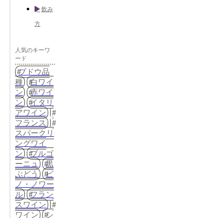
飲み
方
人気のキーワ
ード
ブドウ品
種
白ワイ
ン
赤ワイ
ン
イタリ
アワイン
フランス
スパークリ
ングワイ
ン
ブルゴ
ーニュ
黒
ぶどう
ピ
ノ・ノワー
ル
フラン
スワイン
ワイン
シ