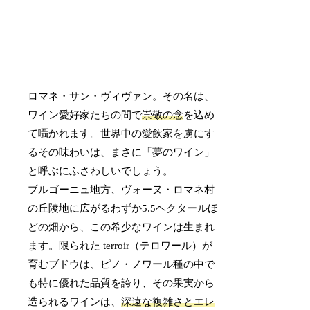
ロマネ・サン・ヴィヴァン。その名は、
ワイン愛好家たちの間で
崇敬の念
を込め
て囁かれます。世界中の愛飲家を虜にす
るその味わいは、まさに「夢のワイン」
と呼ぶにふさわしいでしょう。
ブルゴーニュ地方、ヴォーヌ・ロマネ村
の丘陵地に広がるわずか5.5ヘクタールほ
どの畑から、この希少なワインは生まれ
ます。限られた terroir（テロワール）が
育むブドウは、ピノ・ノワール種の中で
も特に優れた品質を誇り、その果実から
造られるワインは、
深遠な複雑さとエレ