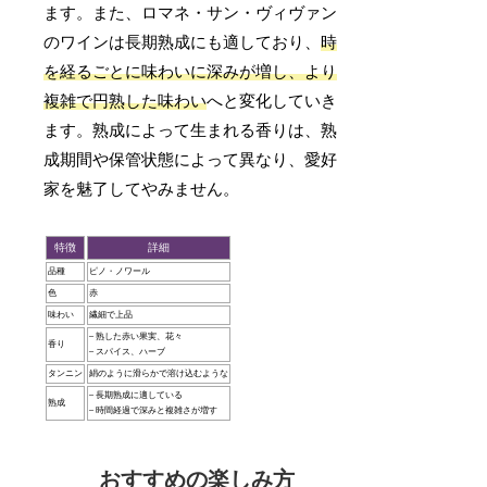
ます。また、ロマネ・サン・ヴィヴァン
のワインは長期熟成にも適しており、
時
を経るごとに味わいに深みが増し、より
複雑で円熟した味わい
へと変化していき
ます。熟成によって生まれる香りは、熟
成期間や保管状態によって異なり、愛好
家を魅了してやみません。
特徴
詳細
品種
ピノ・ノワール
色
赤
味わい
繊細で上品
– 熟した赤い果実、花々
香り
– スパイス、ハーブ
タンニン
絹のように滑らかで溶け込むような
– 長期熟成に適している
熟成
– 時間経過で深みと複雑さが増す
おすすめの楽しみ方