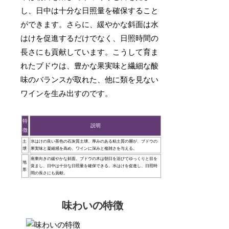
し、日中は十分な日照量を確保すること
ができます。さらに、緩やかな斜面は水
はけを促進するだけでなく、日照時間の
長さにも貢献しています。こうして育ま
れたブドウは、豊かな果実味と繊細な酸
味のバランスが取れた、他に類を見ない
ワインを生み出すのです。
特
説明
徴
土
水はけの良い茶色の石灰質土壌。厚みのある粘土質の層が、ブドウの
壌
果実味と凝縮感を高め、ワインに深みと複雑さを与える。
南東向きの緩やかな斜面。ブドウの木は朝日を浴びてゆっくりと目を
地
覚まし、日中は十分な日照量を確保できる。水はけを促進し、日照時
形
間の長さにも貢献。
味わいの特徴