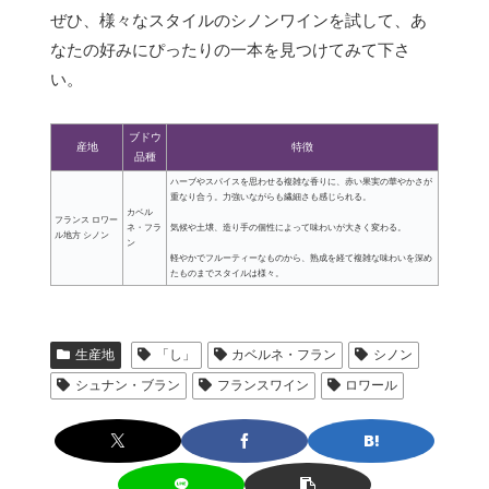
ぜひ、様々なスタイルのシノンワインを試して、あ
なたの好みにぴったりの一本を見つけてみて下さ
い。
ブドウ
産地
特徴
品種
ハーブやスパイスを思わせる複雑な香りに、赤い果実の華やかさが
重なり合う。力強いながらも繊細さも感じられる。
カベル
フランス ロワー
ネ・フラ
気候や土壌、造り手の個性によって味わいが大きく変わる。
ル地方 シノン
ン
軽やかでフルーティーなものから、熟成を経て複雑な味わいを深め
たものまでスタイルは様々。
生産地
「し」
カベルネ・フラン
シノン
シュナン・ブラン
フランスワイン
ロワール