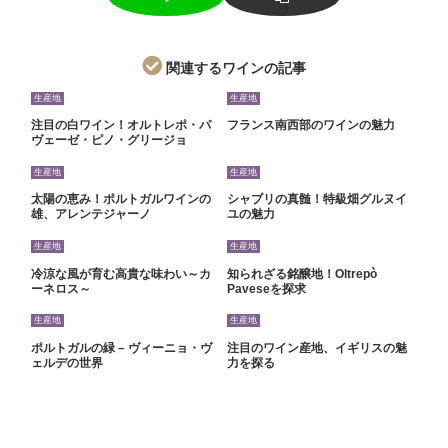
関連するワインの記事
生産地
生産地
注目の白ワイン！オルトレポ・パ
フランス南西部のワインの魅力
ヴェーゼ・ピノ・グリージョ
生産地
生産地
太陽の恵み！ポルトガルワインの
シャブリの真髄！特級畑グルヌイ
雄、アレンテジャーノ
ユの魅力
生産地
生産地
冷涼な風が育む高貴な味わい～カ
知られざる銘醸地！Oltrepò
ーネロス～
Paveseを探求
生産地
生産地
ポルトガルの緑 – ヴィーニョ・ヴ
注目のワイン産地、イギリスの魅
ェルデの世界
力を探る