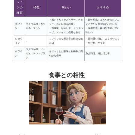
ワイ
ンの
特徴
味わい
おすすめ
種類
・若いうち：ラズベリー、チェ
・数年熟成：まろやかなタンニ
赤ワイ
ブドウ品種：カベ
リー、スミレの花の香り
ンと豊かな果実味のバランス
ン
ルネ・フラン
・熟成後：なめし革、ドライハ
・長期熟成：複雑な香りと深い
ーブ、スパイスの複雑な香り
味わい
ロゼワ
フレッシュな果実香と軽快な飲
・夏の暑い日に、よく冷やして
–
イン
み口
・魚介類、サラダ
ブドウ品種：ソー
白ワイ
キリッとした酸味と柑橘系の爽
ヴィニヨン・ブラ
魚介料理、特に川の幸
ン
やかな香り
ン
食事との相性