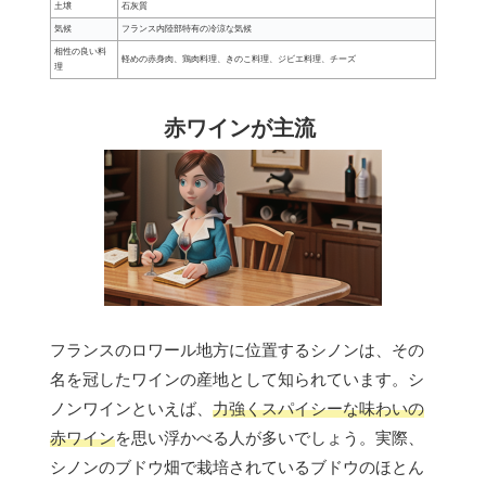
土壌
石灰質
気候
フランス内陸部特有の冷涼な気候
相性の良い料
軽めの赤身肉、鶏肉料理、きのこ料理、ジビエ料理、チーズ
理
赤ワインが主流
フランスのロワール地方に位置するシノンは、その
名を冠したワインの産地として知られています。シ
ノンワインといえば、
力強くスパイシーな味わいの
赤ワイン
を思い浮かべる人が多いでしょう。実際、
シノンのブドウ畑で栽培されているブドウのほとん