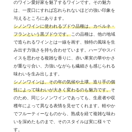
のワイン愛好家を魅了するワインです。その魅力
は、一度口にすれば忘れられないほどの強い印象を
与えるところにあります。
シノンワインに使われるブドウ品種は、カベルネ・
フランという黒ブドウです。
この品種は、他の地域
で造られるワインとは一線を画す、独特の風味を生
み出す力強さを持ち合わせています。ハーブやスパ
イスを思わせる複雑な香りに、赤い果実の華やかさ
が重なり合い、力強いながらも繊細さも感じられる
味わいを生み出します。
シノンワインは、その年の気候や土壌、造り手の個
性によって味わいが大きく変わるのも魅力です。
そ
のため、同じシノンワインであっても、生産者や収
穫年によって異なる表情を見せてくれます。軽やか
でフルーティーなものから、熟成を経て複雑な味わ
いを深めたものまで、そのスタイルは実に様々で
す。