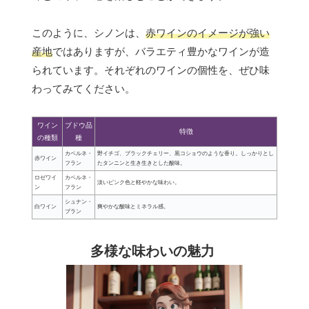
このように、シノンは、
赤ワインのイメージが強い
産地
ではありますが、バラエティ豊かなワインが造
られています。それぞれのワインの個性を、ぜひ味
わってみてください。
ワイン
ブドウ品
特徴
の種類
種
カベルネ・
野イチゴ、ブラックチェリー、黒コショウのような香り。しっかりとし
赤ワイン
フラン
たタンニンと生き生きとした酸味。
ロゼワイ
カベルネ・
淡いピンク色と軽やかな味わい。
ン
フラン
シュナン・
白ワイン
爽やかな酸味とミネラル感。
ブラン
多様な味わいの魅力