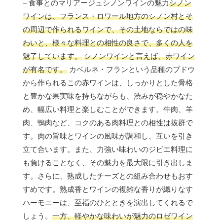
– 食事とのマリアージュシノンワインの魅力
シノン
ワインは、フランス・ロワール地方のシノン村とそ
の周辺で作られるワインで、その土地ならではの味
わいと、様々な料理との相性の良さで、多くの人を
魅了しています。
シノンワインと言えば、赤ワイン
が有名です。
カベルネ・フランという品種のブドウ
から作られるこの赤ワインは、しっかりとした骨格
と豊かな果実味を持ちながらも、渋みが穏やかなた
め、幅広い料理と楽しむことができます。牛肉、羊
肉、鴨肉など、コクのある肉料理との相性は抜群で
す。肉の旨味とワインの風味が調和し、互いを引き
立て合います。また、力強い味わいのジビエ料理に
も負けることなく、その魅力を最大限に引き出しま
す。さらに、熟成したチーズとの組み合わせもおす
すめです。熟成香とワインの複雑な香りが織りなす
ハーモニーは、至福のひとときを演出してくれるで
しょう。
一方、軽やかな味わいが魅力のロゼワイン