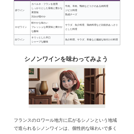
カベルネ・フランを使用
牛肉、羊肉、鴨肉などコクのある肉料理
しっかりとした骨格と豊かな
赤ワイン
ジビエ料理
果実味
熟成チーズ
渋みが穏やか
軽やかな味わい
サラダ、魚介料理、鶏肉料理など比較的あっさり
ロゼワイン
フレッシュな果実味と爽やか
とした料理
な酸味
キリッとした辛口
白ワイン
魚介料理、サラダ、和食など繊細な味付けの料理
シャープな酸味
シノンワインを味わってみよう
フランスのロワール地方に広がるシノンという地域
で造られるシノンワインは、個性的な味わいで多く