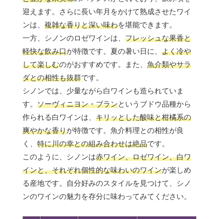
迎えます。さらに長い年月をかけて熟成させたワイ
ンは、
複雑な香りと深い味わ
を堪能できます。
一方、シノンのロゼワインは、
フレッシュな果香と
軽快な飲み口
が特徴です。夏の暑い日に、
よく冷や
して楽しむ
のがおすすめです。また、
魚介類やサラ
ダとの相性も抜群
です。
シノンでは、少量ながら白ワインも造られていま
す。
ソーヴィニヨン・ブラン
というブドウ品種から
作られる白ワインは、
キリッとした酸味と柑橘系の
爽やかな香り
が特徴です。魚介料理との相性が良
く、
特に川の幸との組み合わせは絶品
です。
このように、シノンは
赤ワイン、ロゼワイン、白ワ
インと、それぞれ個性的な味わいのワイン
が楽しめ
る産地です。自分好みのスタイルを見つけて、シノ
ンのワインの魅力を存分に味わってみてください。