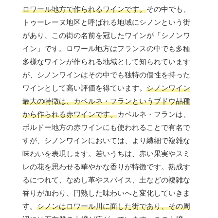
ロワール地方で作られるワインです。
その中でも、
トゥーレーヌ地区と呼ばれる地域にシノンという街
があり、この街の名前を冠したワインが「シノンワ
イン」です。ロワール地方はフランスの中でも多種
多様なワインが作られる地域として知られています
が、シノンワインはその中でも独特の個性を持った
ワインとして高い評価を得ています。
シノンワイン
最大の特徴は、カベルネ・フランというブドウ品種
から作られる赤ワインです。
カベルネ・フランは、
ボルドー地方の赤ワインにも使われることで有名で
すが、シノンワインにおいては、より繊細で複雑な
味わいを表現します。若いうちは、赤い果実やスミ
レの花を思わせる華やかな香りが特徴です。熟成す
るにつれて、なめし革やスパイス、土などの複雑な
香りが加わり、円熟した味わいへと変化していきま
す。
シノンはロワール川に面した街であり、その周