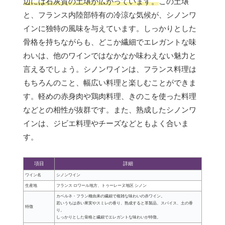
辺には石灰質の土壌が広がっています。
この土壌
と、フランス内陸部特有の冷涼な気候が、シノンワ
インに独特の風味を与えています。しっかりとした
骨格を持ちながらも、どこか繊細でエレガントな味
わいは、他のワインではなかなか味わえない魅力と
言えるでしょう。シノンワインは、フランス料理は
もちろんのこと、幅広い料理と楽しむことができま
す。軽めの赤身肉や鶏肉料理、きのこを使った料理
などとの相性が抜群です。また、熟成したシノンワ
インは、ジビエ料理やチーズなどともよく合いま
す。
項目
詳細
ワイン名
シノンワイン
生産地
フランス ロワール地方、トゥーレーヌ地区 シノン
カベルネ・フラン種由来の繊細で複雑な味わいの赤ワイン。
若いうちは赤い果実やスミレの香り、熟成すると革製品、スパイス、土の香
特徴
り。
しっかりとした骨格と繊細でエレガントな味わいが特徴。