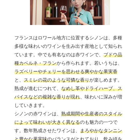
フランスはロワール地方に位置するシノンは、多種
多様な味わいのワインを生み出す産地として知られ
ています。中でも有名なのは赤ワインで、
ブドウ品
種カベルネ・フラン
から作られます。若いうちは、
ラズベリーやチェリーを思わせる爽やかな果実香
と、
スミレの花のような可憐な香り
が楽しめます。
熟成が進むにつれて、
なめし革やドライハーブ、ス
パイスなどの複雑な香りが現れ
、味わいに深みが増
していきます。
シノンの赤ワインは、
熟成期間や生産者のスタイル
によって味わいが大きく異なる
のも魅力の一つで
す。数年熟成させたワインは、
まろやかなタンニン
と豊かな果実味
のバランスがとれており、飲み頃を