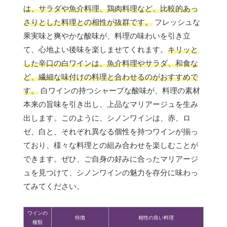
は、サラダや魚介料理、鶏肉料理など、比較的あっ
さりとした料理との相性が抜群です。
フレッシュな
果実味と爽やかな酸味が、料理の味わいを引き立
て、心地よい後味を楽しませてくれます。
キリッと
した辛口の白ワインは、魚介料理やサラダ、和食な
ど、繊細な味付けの料理と合わせるのがおすすめで
す。
白ワインの持つシャープな酸味が、料理の素材
本来の旨味を引き出し、上品なマリアージュを生み
出します。このように、シノンワインは、赤、ロ
ゼ、白と、それぞれ異なる個性を持つワインが揃っ
ており、様々な料理との組み合わせを楽しむことが
できます。ぜひ、ご自身の好みに合ったマリアージ
ュを見つけて、シノンワインの魅力を存分に味わっ
てみてください。
ワインの
特徴
相性の良い料理
種類