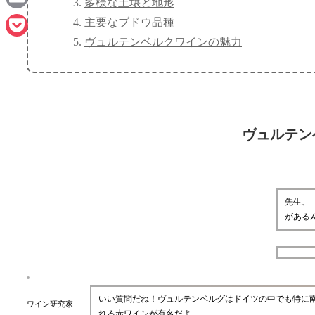
多様な土壌と地形
Email
主要なブドウ品種
ヴュルテンベルクワインの魅力
Pocket
ヴュルテン
先生、
がある
いい質問だね！ヴュルテンベルグはドイツの中でも特に
ワイン研究家
れる赤ワインが有名だよ。