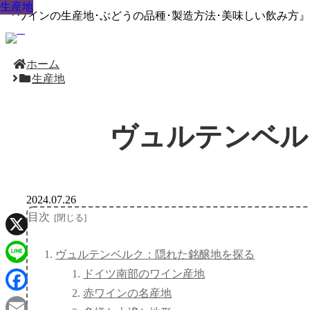
生産地
生産地
生産地
生産地
生産地
生産地
生産地
生産地
生産地
『ワインの生産地･ぶどうの品種･製造方法･美味しい飲み方
ホーム
生産地
ヴュルテンベル
2024.07.26
目次
X
ヴュルテンベルク：隠れた銘醸地を探る
ドイツ南部のワイン産地
Line
赤ワインの名産地
Facebook