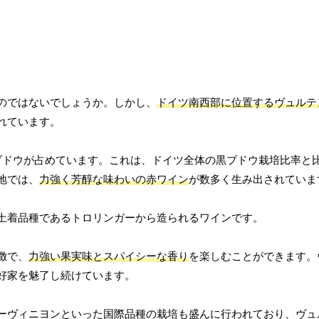
のではないでしょうか。しかし、
ドイツ南西部に位置するヴュルテ
れています。
ブドウが占めています。これは、ドイツ全体の黒ブドウ栽培比率と
地では、
力強く芳醇な味わいの赤ワイン
が数多く生み出されていま
土着品種であるトロリンガーから造られるワインです。
徴で、
力強い果実味とスパイシーな香り
を楽しむことができます。
好家を魅了し続けています。
ーヴィニヨンといった国際品種の栽培も盛んに行われており、ヴュ