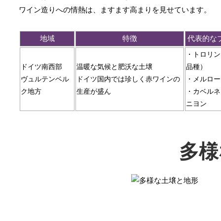
ワイン造りへの情熱は、ますます高まりを見せています。
地域
特徴
代表的な
・トロリン
ドイツ南西部
温暖な気候と肥沃な土壌
品種）
ヴュルテンベル
ドイツ国内では珍しく赤ワインの
・メルロー
ク地方
生産が盛ん
・カベルネ
ニヨン
多様