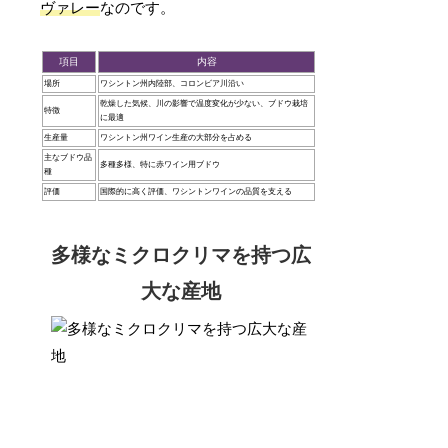
ヴァレー
なのです。
項目
内容
場所
ワシントン州内陸部、コロンビア川沿い
乾燥した気候、川の影響で温度変化が少ない、ブドウ栽培
特徴
に最適
生産量
ワシントン州ワイン生産の大部分を占める
主なブドウ品
多種多様、特に赤ワイン用ブドウ
種
評価
国際的に高く評価、ワシントンワインの品質を支える
多様なミクロクリマを持つ広
大な産地