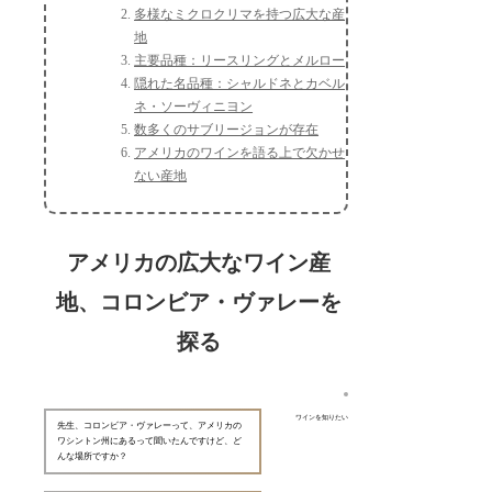
多様なミクロクリマを持つ広大な産
地
主要品種：リースリングとメルロー
隠れた名品種：シャルドネとカベル
ネ・ソーヴィニヨン
数多くのサブリージョンが存在
アメリカのワインを語る上で欠かせ
ない産地
アメリカの広大なワイン産
地、コロンビア・ヴァレーを
探る
ワインを知りたい
先生、コロンビア・ヴァレーって、アメリカの
ワシントン州にあるって聞いたんですけど、ど
んな場所ですか？