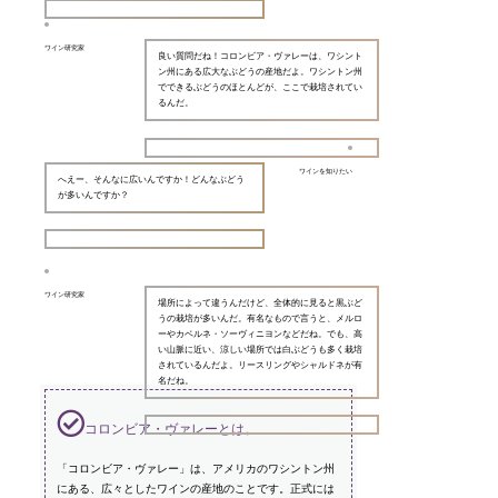
ワイン研究家
良い質問だね！コロンビア・ヴァレーは、ワシント
ン州にある広大なぶどうの産地だよ。ワシントン州
でできるぶどうのほとんどが、ここで栽培されてい
るんだ。
ワインを知りたい
へえー、そんなに広いんですか！どんなぶどう
が多いんですか？
ワイン研究家
場所によって違うんだけど、全体的に見ると黒ぶど
うの栽培が多いんだ。有名なもので言うと、メルロ
ーやカベルネ・ソーヴィニヨンなどだね。でも、高
い山脈に近い、涼しい場所では白ぶどうも多く栽培
されているんだよ。リースリングやシャルドネが有
名だね。
コロンビア・ヴァレーとは。
「コロンビア・ヴァレー」は、アメリカのワシントン州
にある、広々としたワインの産地のことです。正式には