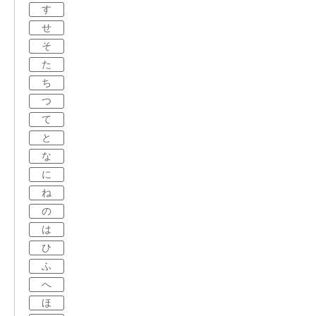
す
せ
そ
た
ち
つ
て
と
な
に
ね
の
は
ひ
ふ
へ
ほ