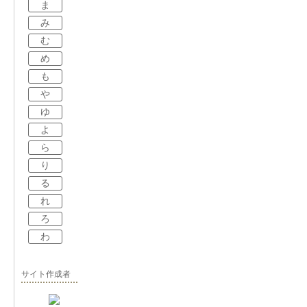
ま
み
む
め
も
や
ゆ
よ
ら
り
る
れ
ろ
わ
サイト作成者