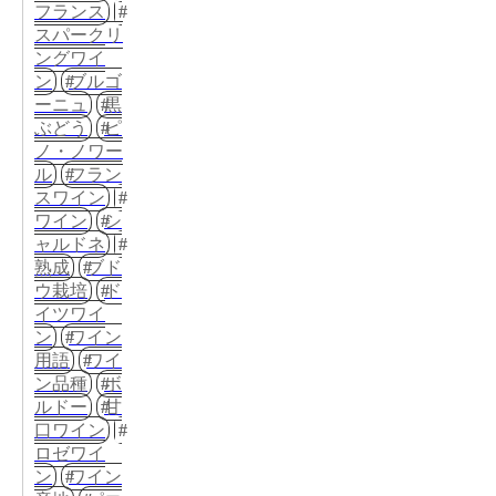
フランス
スパークリ
ングワイ
ン
ブルゴ
ーニュ
黒
ぶどう
ピ
ノ・ノワー
ル
フラン
スワイン
ワイン
シ
ャルドネ
熟成
ブド
ウ栽培
ド
イツワイ
ン
ワイン
用語
ワイ
ン品種
ボ
ルドー
甘
口ワイン
ロゼワイ
ン
ワイン