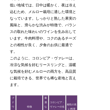
低い地域では、日中は暖かく、夜は冷え
込むため、メルロー栽培に適した環境と
なっています。しっかりと熟した果実の
風味と、滑らかな渋みが特徴で、バラン
スの取れた味わいのワインを生み出して
います。牛肉料理や、コクのあるチーズ
との相性が良く、夕食のお供に最適で
す。
このように、コロンビア・ヴァレーは、
冷涼な気候を好むリースリングと、温暖
な気候を好むメルローの両方を、高品質
に栽培できる、世界でも稀な産地と言え
ます。
ブ
最
ド
適
コロンビア・
相性の良
ウ
特徴
な
ヴァレーの生
い料理