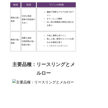
地域
気候
ワインの特徴
繊細で芳醇なアロマを持つ白ワ
イン
冷涼な気候
標高の高い
きりっとした酸味
昼夜の気温差が
地域
白い花や柑橘系の果実を思わせ
大きい
る香り
力強く濃厚な赤ワイン
温暖な気候
熟した黒い果実やスパイスを思
標高の低い
日照時間が長い
わせる複雑な香り
地域
気温が高い
しっかりとしたタンニン
主要品種：リースリングとメ
ルロー