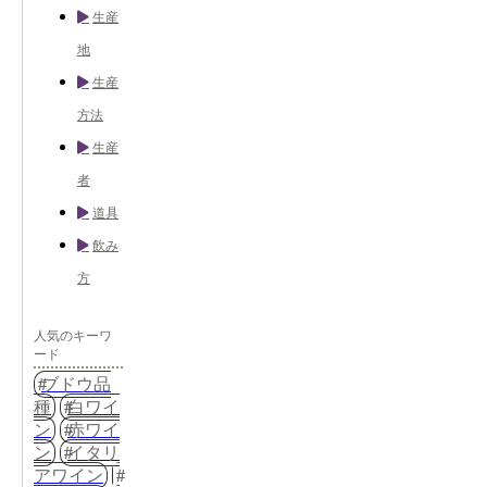
生産
地
生産
方法
生産
者
道具
飲み
方
人気のキーワ
ード
ブドウ品
種
白ワイ
ン
赤ワイ
ン
イタリ
アワイン