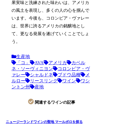
果実味と洗練された味わいは、アメリカ
の風土を表現し、多くの人の心を掴んで
います。今後も、コロンビア・ヴァレー
は、世界に誇るアメリカの銘醸地とし
て、更なる発展を遂げていくことでしょ
う。
生産地
「コ」
AVA
アメリカ
カベル
ネ・ソーヴィニヨン
コロンビア・ヴ
ァレー
シャルドネ
ブドウ品種
メ
ルロー
リースリング
ワイン
ワシ
ントン州
産地
関連するワインの記事
ニュージーランドワインの聖地 マールボロを探る