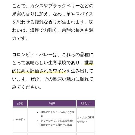
ことで、カシスやブラックベリーなどの
果実の香りに加え、なめし革やスパイス
を思わせる複雑な香りが生まれます。味
わいは、濃厚で力強く、余韻の長さも魅
力です。
コロンビア・バレーは、これらの品種に
とって素晴らしい生育環境であり、
世界
的に高く評価されるワイン
を生み出して
います。ぜひ、その奥深い魅力に触れて
みてください。
品種
特徴
味わい
樽熟成によるナッツのような香
り
ふくよかで複雑
シャルドネ
クリーミーでコクのある味わい
な味わい
蜂蜜やバターを思わせる風味