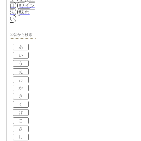
口
ワイン
法
味わ
い
50音から検索
あ
い
う
え
お
か
き
く
け
こ
さ
し