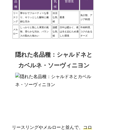
品
気
育環境
種
候
リー
華やかでフルーティーな香
冷涼
魚介類、ア
スリ
り、キリッとした酸味と繊
な気
最適
ジア料理
ング
細な甘み
候
しっかりと熟した果実の風
温暖
日中は暖かく、夜
牛肉料理、
メル
味、滑らかな渋み、バラン
な気
は冷え込むため適
コクのある
ロー
スの取れた味わい
候
した環境
チーズ
隠れた名品種：シャルドネと
カベルネ・ソーヴィニヨン
リースリングやメルローと並んで、
コロ