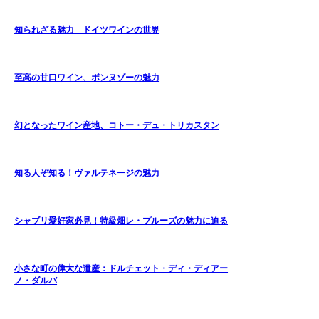
知られざる魅力 – ドイツワインの世界
至高の甘口ワイン、ボンヌゾーの魅力
幻となったワイン産地、コトー・デュ・トリカスタン
知る人ぞ知る！ヴァルテネージの魅力
シャブリ愛好家必見！特級畑レ・プルーズの魅力に迫る
小さな町の偉大な遺産：ドルチェット・ディ・ディアー
ノ・ダルバ