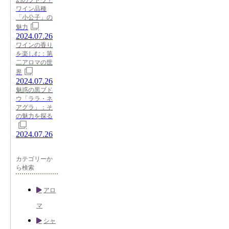
ワイン品種
「小公子」の
魅力
2024.07.26
ワインの香り
を楽しむ：第
二アロマの世
界
2024.07.26
魅惑の黒ブド
ウ「ララ・ネ
アグラ」：そ
の魅力を探る
2024.07.26
カテゴリーか
ら検索
アロ
マ
シャ