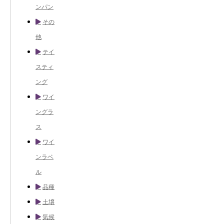
ンパン
その
他
テイ
スティ
ング
ワイ
ングラ
ス
ワイ
ンラベ
ル
品種
土壌
気候