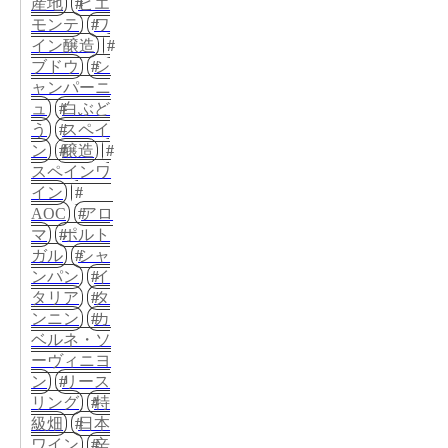
産地
ピエ
モンテ
ワ
イン醸造
ブドウ
シ
ャンパーニ
ュ
白ぶど
う
スペイ
ン
醸造
スペインワ
イン
AOC
アロ
マ
ポルト
ガル
シャ
ンパン
イ
タリア
タ
ンニン
カ
ベルネ・ソ
ーヴィニヨ
ン
リース
リング
特
級畑
日本
ワイン
辛