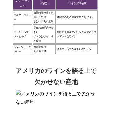
サブリージ
特徴
ワインの特徴
ョン
日照時間が長く乾
ヤキマ・ヴァレ
燥した気候
凝縮感のある果実味豊かなワイン
ー
水はけの良い土壌
昼夜の寒暖差が大
ホース・ヘブ
きい
酸味と果実味のバランスが取れたエ
ン・ヒルズ
ブドウはゆっくり
レガントなワイン
と成熟
ワラ・ワラ・ヴ
温暖な気候
濃厚でリッチな味わいのワイン
ァレー
火山灰土壌
アメリカのワインを語る上で
欠かせない産地