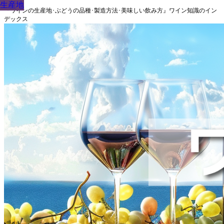
生産地
生産地
生産地
生産地
生産地
生産地
生産地
生産地
生産地
『ワインの生産地･ぶどうの品種･製造方法･美味しい飲み方』ワイン知識のイン
デックス