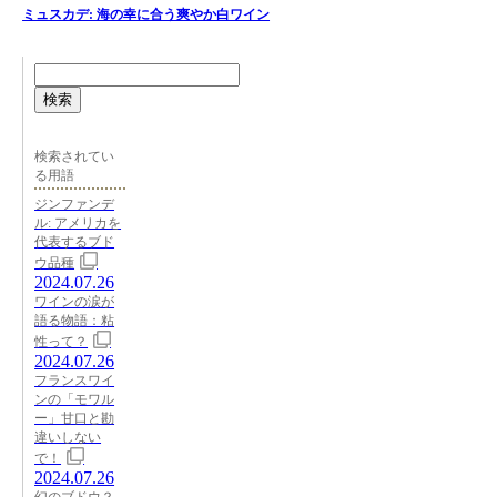
ミュスカデ: 海の幸に合う爽やか白ワイン
検索
検索されてい
る用語
ジンファンデ
ル: アメリカを
代表するブド
ウ品種
2024.07.26
ワインの涙が
語る物語：粘
性って？
2024.07.26
フランスワイ
ンの「モワル
ー」甘口と勘
違いしない
で！
2024.07.26
幻のブドウ？