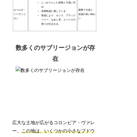
しっかりとした骨格と力強い渋
み
カベルネ・
濃厚で力強く、
長期熟成に適している
ソーヴィニ
余韻の長い味わ
熟成により、カシス、ブラック
ヨン
い
ベリー、なめし革、スパイスの
香りが生まれる
数多くのサブリージョンが存
在
広大な土地が広がるコロンビア・ヴァレ
ー。
この地は、いくつかの小さなブドウ