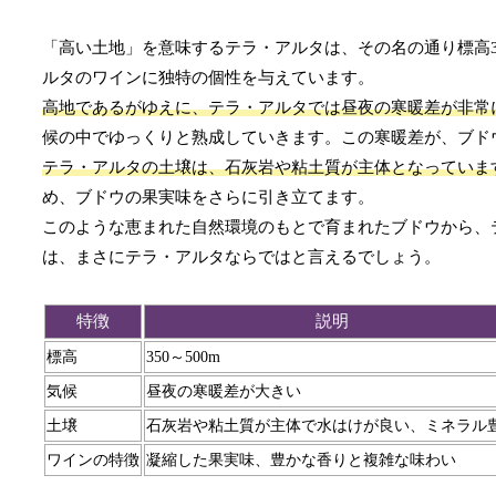
「高い土地」を意味するテラ・アルタは、その名の通り標高3
ルタのワインに独特の個性を与えています。
高地であるがゆえに、テラ・アルタでは昼夜の寒暖差が非常
候の中でゆっくりと熟成していきます。この寒暖差が、ブド
テラ・アルタの土壌は、石灰岩や粘土質が主体となっていま
め、ブドウの果実味をさらに引き立てます。
このような恵まれた自然環境のもとで育まれたブドウから、
は、まさにテラ・アルタならではと言えるでしょう。
特徴
説明
標高
350～500m
気候
昼夜の寒暖差が大きい
土壌
石灰岩や粘土質が主体で水はけが良い、ミネラル
ワインの特徴
凝縮した果実味、豊かな香りと複雑な味わい