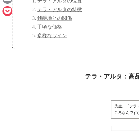
テラ・アルタの位置
Email
テラ・アルタの特徴
銘醸地との関係
Pocket
手頃な価格
多様なワイン
テラ・アルタ：高
先生、「テラ
ころなんです