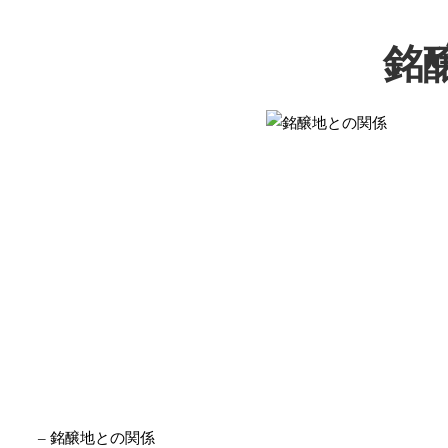
銘
– 銘醸地との関係