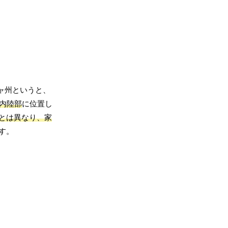
ャ州というと、
た内陸部
に位置し
とは異なり、家
す。