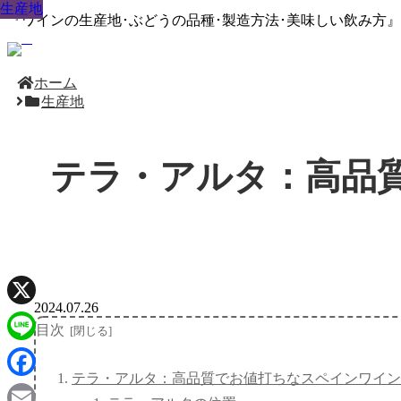
生産地
生産地
生産地
生産地
生産地
生産地
生産地
生産地
生産地
『ワインの生産地･ぶどうの品種･製造方法･美味しい飲み方
ホーム
生産地
テラ・アルタ：高品
2024.07.26
X
目次
Line
テラ・アルタ：高品質でお値打ちなスペインワイン
Facebook