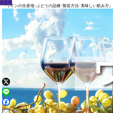
生産地
生産地
生産地
生産地
生産地
生産地
生産地
生産地
生産地
『ワインの生産地･ぶどうの品種･製造方法･美味しい飲み方
X
Line
Facebook