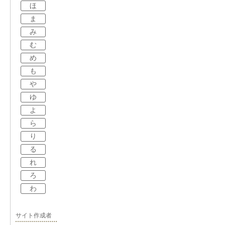
ほ
ま
み
む
め
も
や
ゆ
よ
ら
り
る
れ
ろ
わ
サイト作成者