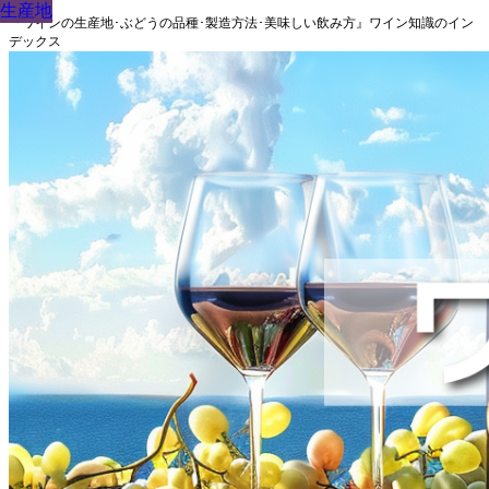
生産地
生産地
生産地
生産地
生産地
生産地
生産地
生産地
生産地
『ワインの生産地･ぶどうの品種･製造方法･美味しい飲み方』ワイン知識のイン
デックス