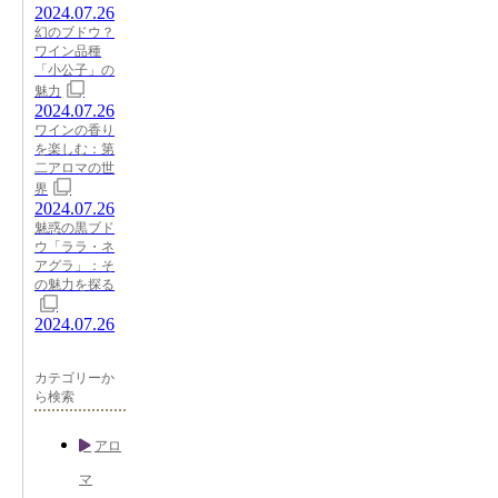
2024.07.26
幻のブドウ？
ワイン品種
「小公子」の
魅力
2024.07.26
ワインの香り
を楽しむ：第
二アロマの世
界
2024.07.26
魅惑の黒ブド
ウ「ララ・ネ
アグラ」：そ
の魅力を探る
2024.07.26
カテゴリーか
ら検索
アロ
マ