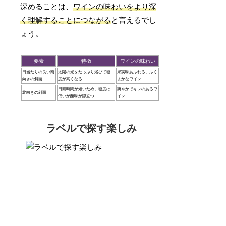
深めることは、
ワインの味わいをより深
く理解することにつながる
と言えるでし
ょう。
要素
特徴
ワインの味わい
日当たりの良い南
太陽の光をたっぷり浴びて糖
果実味あふれる、ふく
向きの斜面
度が高くなる
よかなワイン
日照時間が短いため、糖度は
爽やかでキレのあるワ
北向きの斜面
低いが酸味が際立つ
イン
ラベルで探す楽しみ