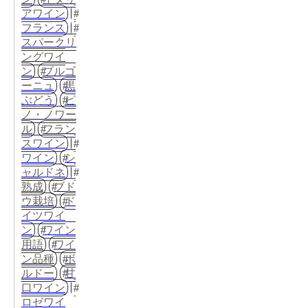
アワイン
フランス
スパークリ
ングワイ
ン
ブルゴ
ーニュ
黒
ぶどう
ピ
ノ・ノワー
ル
フラン
スワイン
ワイン
シ
ャルドネ
熟成
ブド
ウ栽培
ド
イツワイ
ン
ワイン
用語
ワイ
ン品種
ボ
ルドー
甘
口ワイン
ロゼワイ