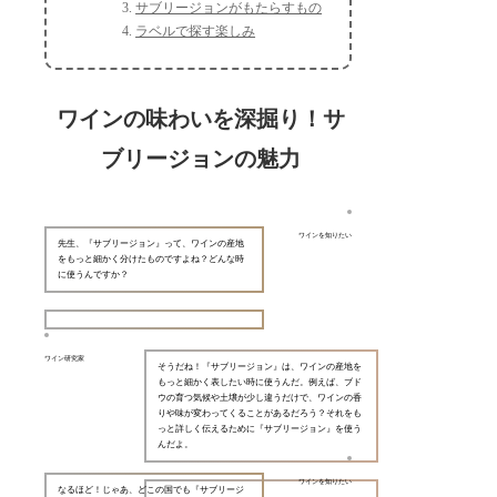
サブリージョンがもたらすもの
ラベルで探す楽しみ
ワインの味わいを深掘り！サ
ブリージョンの魅力
ワインを知りたい
先生、『サブリージョン』って、ワインの産地
をもっと細かく分けたものですよね？どんな時
に使うんですか？
ワイン研究家
そうだね！『サブリージョン』は、ワインの産地を
もっと細かく表したい時に使うんだ。例えば、ブド
ウの育つ気候や土壌が少し違うだけで、ワインの香
りや味が変わってくることがあるだろう？それをも
っと詳しく伝えるために『サブリージョン』を使う
んだよ。
ワインを知りたい
なるほど！じゃあ、どこの国でも『サブリージ