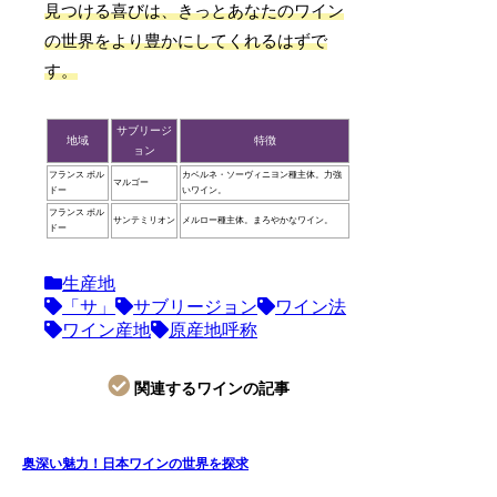
見つける喜びは、きっとあなたのワイン
の世界をより豊かにしてくれるはずで
す。
サブリージ
地域
特徴
ョン
フランス ボル
カベルネ・ソーヴィニヨン種主体。力強
マルゴー
ドー
いワイン。
フランス ボル
サンテミリオン
メルロー種主体。まろやかなワイン。
ドー
生産地
「サ」
サブリージョン
ワイン法
ワイン産地
原産地呼称
関連するワインの記事
奥深い魅力！日本ワインの世界を探求