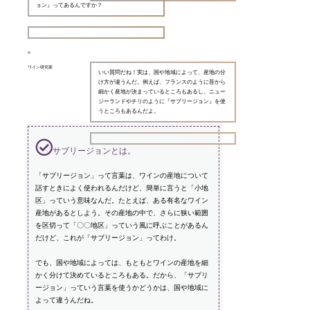
ョン』ってあるんですか？
ワイン研究家
いい質問だね！実は、国や地域によって、産地の分
け方が違うんだ。例えば、フランスのように昔から
細かく産地が決まっているところもあるし、ニュー
ジーランドやチリのように『サブリージョン』を使
うところもあるんだよ。
サブリージョンとは。
「サブリージョン」って言葉は、ワインの産地について
話すときによく使われるんだけど、簡単に言うと「小地
区」っていう意味なんだ。たとえば、ある有名なワイン
産地があるとしよう。その産地の中で、さらに狭い範囲
を区切って「〇〇地区」っていう風に呼ぶことがあるん
だけど、これが「サブリージョン」ってわけ。
でも、国や地域によっては、もともとワインの産地を細
かく分けて決めているところもある。だから、「サブリ
ージョン」っていう言葉を使うかどうかは、国や地域に
よって違うんだね。