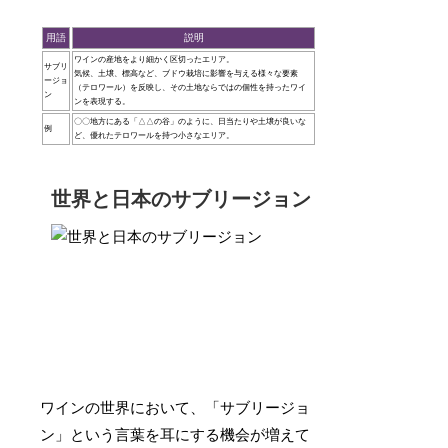
用語
説明
ワインの産地をより細かく区切ったエリア。
サブリ
気候、土壌、標高など、ブドウ栽培に影響を与える様々な要素
ージョ
（テロワール）を反映し、その土地ならではの個性を持ったワイ
ン
ンを表現する。
〇〇地方にある「△△の谷」のように、日当たりや土壌が良いな
例
ど、優れたテロワールを持つ小さなエリア。
世界と日本のサブリージョン
ワインの世界において、「サブリージョ
ン」という言葉を耳にする機会が増えて