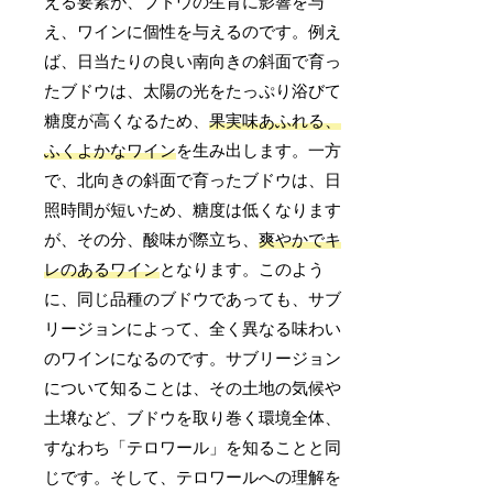
える要素が、ブドウの生育に影響を与
え、ワインに個性を与えるのです。例え
ば、日当たりの良い南向きの斜面で育っ
たブドウは、太陽の光をたっぷり浴びて
糖度が高くなるため、
果実味あふれる、
ふくよかなワイン
を生み出します。一方
で、北向きの斜面で育ったブドウは、日
照時間が短いため、糖度は低くなります
が、その分、酸味が際立ち、
爽やかでキ
レのあるワイン
となります。このよう
に、同じ品種のブドウであっても、サブ
リージョンによって、全く異なる味わい
のワインになるのです。サブリージョン
について知ることは、その土地の気候や
土壌など、ブドウを取り巻く環境全体、
すなわち「テロワール」を知ることと同
じです。そして、テロワールへの理解を