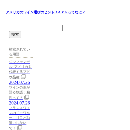
アメリカのワイン選びのヒント！A.V.A.ってなに？
検索
検索されてい
る用語
ジンファンデ
ル: アメリカを
代表するブド
ウ品種
2024.07.26
ワインの涙が
語る物語：粘
性って？
2024.07.26
フランスワイ
ンの「モワル
ー」甘口と勘
違いしない
で！