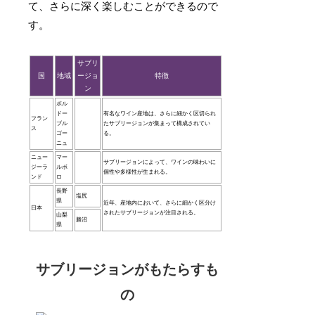
て、さらに深く楽しむことができるので
す。
サブリ
国
地域
ージョ
特徴
ン
ボル
ドー
有名なワイン産地は、さらに細かく区切られ
フラン
ブル
たサブリージョンが集まって構成されてい
ス
ゴー
る。
ニュ
ニュー
マー
サブリージョンによって、ワインの味わいに
ジーラ
ルボ
個性や多様性が生まれる。
ンド
ロ
長野
塩尻
県
近年、産地内において、さらに細かく区分け
日本
されたサブリージョンが注目される。
山梨
勝沼
県
サブリージョンがもたらすも
の