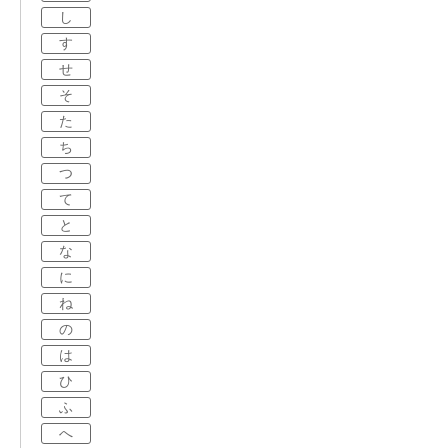
し
す
せ
そ
た
ち
つ
て
と
な
に
ね
の
は
ひ
ふ
へ