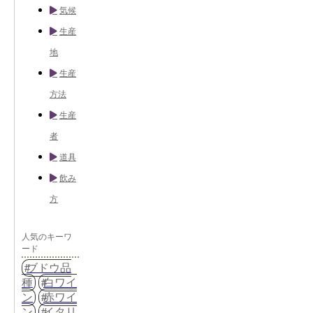
気候
生産
地
生産
方法
生産
者
道具
飲み
方
人気のキーワ
ード
ブドウ品
種
白ワイ
ン
赤ワイ
ン
イタリ