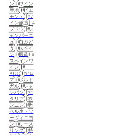
ン
ワイン
産地
ピエ
モンテ
ワ
イン醸造
ブドウ
シ
ャンパーニ
ュ
白ぶど
う
スペイ
ン
醸造
スペインワ
イン
AOC
アロ
マ
ポルト
ガル
シャ
ンパン
イ
タリア
タ
ンニン
カ
ベルネ・ソ
ーヴィニヨ
ン
リース
リング
特