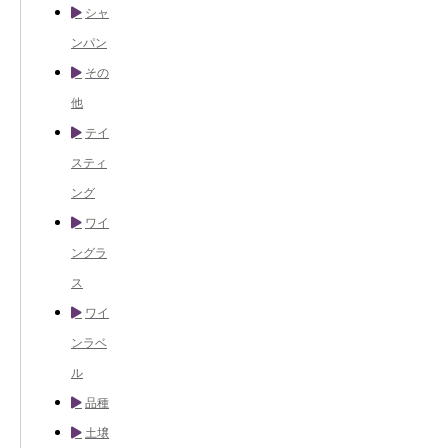
シャ
ンパン
その
他
テイ
スティ
ング
ワイ
ングラ
ス
ワイ
ンラベ
ル
品種
土壌