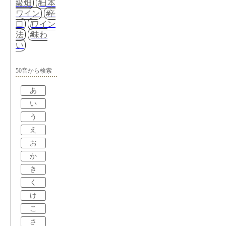
級畑
日本
ワイン
辛
口
ワイン
法
味わ
い
50音から検索
あ
い
う
え
お
か
き
く
け
こ
さ