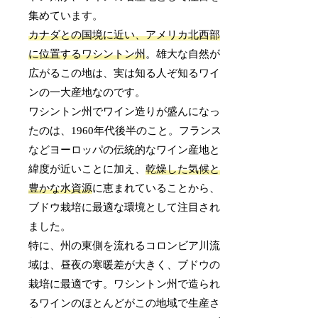
集めています。
カナダとの国境に近い、アメリカ北西部
に位置するワシントン州
。雄大な自然が
広がるこの地は、実は知る人ぞ知るワイ
ンの一大産地なのです。
ワシントン州でワイン造りが盛んになっ
たのは、1960年代後半のこと。フランス
などヨーロッパの伝統的なワイン産地と
緯度が近いことに加え、
乾燥した気候と
豊かな水資源
に恵まれていることから、
ブドウ栽培に最適な環境として注目され
ました。
特に、州の東側を流れるコロンビア川流
域は、昼夜の寒暖差が大きく、ブドウの
栽培に最適です。ワシントン州で造られ
るワインのほとんどがこの地域で生産さ