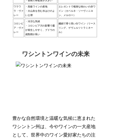
・昼夜の寒暖差が大きい
ワラワ
・高級ワインの産地
エレガントで複雑な味わいの赤ワ
ラ・ヴァ
・火山灰を含む水はけのよ
イン（カベルネ・ソーヴィニヨ
レー
い土壌
ン、メルロー）
・冷涼な気候
コロンビ
繊細で香り高い白ワイン（リース
・コロンビア川の影響で霧
ア・ヴァ
リング、ゲヴュルツトラミネー
が発生しやすく、ブドウの
レー
ル）
成熟期が長い
ワシントンワインの未来
豊かな自然環境と温暖な気候に恵まれた
ワシントン州は、今やワインの一大産地
として、世界中のワイン愛好家たちの注