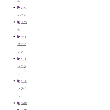
シャ
ンパン
その
他
テイ
スティ
ング
ワイ
ングラ
ス
ワイ
ンラベ
ル
品種