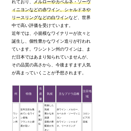
れており、
メルローやカベルネ・ソーヴ
ィニヨンなどの赤ワイン、シャルドネや
リースリングなどの白ワイン
など、世界
中で高い評価を受けています。
近年では、小規模なワイナリーが次々と
誕生し、個性豊かなワイン造りが行われ
ています。ワシントン州のワインは、ま
だ日本ではあまり知られていませんが、
その品質の高さから、今後ますます人気
が高まっていくことが予想されます。
生
注目地
州
特徴
産
気候
主なブドウ品種
域
量
乾燥した
近年注目を集
気候
赤ワイン：メルロー、
全
ワシ
めているワイ
豊かな水
カベルネ・ソーヴィニ
コロン
米
ント
ン産地
資源
ヨン
ビア川
第2
ン州
フランスと緯
昼夜の寒
白ワイン：シャルド
流域
位
度が近い
暖差が大
ネ、リースリング
きい