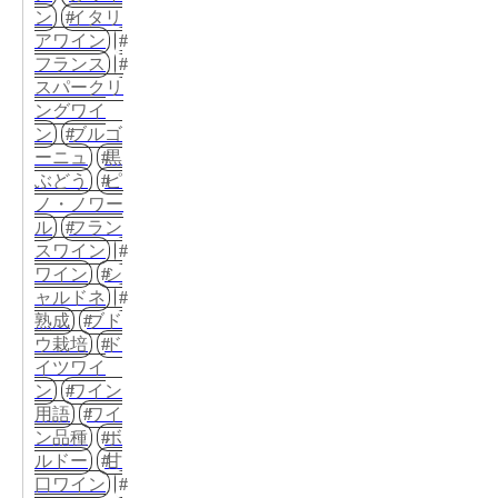
ン
イタリ
アワイン
フランス
スパークリ
ングワイ
ン
ブルゴ
ーニュ
黒
ぶどう
ピ
ノ・ノワー
ル
フラン
スワイン
ワイン
シ
ャルドネ
熟成
ブド
ウ栽培
ド
イツワイ
ン
ワイン
用語
ワイ
ン品種
ボ
ルドー
甘
口ワイン