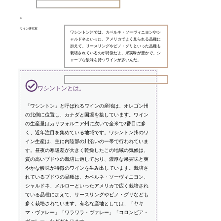
ワイン研究家
ワシントン州では、カベルネ・ソーヴィニヨンやシ
ャルドネといった、アメリカでよく見られる品種に
加えて、リースリングやピノ・グリといった品種も
栽培されているのが特徴だよ。果実味が豊かで、シ
ャープな酸味を持つワインが多いんだ。
ワシントンとは。
「ワシントン」と呼ばれるワインの産地は、オレゴン州
の北側に位置し、カナダと国境を接しています。ワイン
の生産量はカリフォルニア州に次いで全米で2番目に多
く、近年注目を集めている地域です。ワシントン州のワ
イン生産は、主に内陸部の川沿いの一帯で行われていま
す。昼夜の寒暖差が大きく乾燥したこの地域の気候は、
質の高いブドウの栽培に適しており、濃厚な果実味と爽
やかな酸味が特徴のワインを生み出しています。栽培さ
れているブドウの品種は、カベルネ・ソーヴィニヨン、
シャルドネ、メルローといったアメリカで広く栽培され
ている品種に加えて、リースリングやピノ・グリなども
多く栽培されています。有名な産地としては、「ヤキ
マ・ヴァレー」「ワラワラ・ヴァレー」「コロンビア・