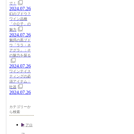
で！
2024.07.26
幻のブドウ？
ワイン品種
「小公子」の
魅力
2024.07.26
魅惑の黒ブド
ウ「ララ・ネ
アグラ」：そ
の魅力を探る
2024.07.26
ワインテイス
ティングの必
須アイテム：
吐器
2024.07.26
カテゴリーか
ら検索
アロ
マ