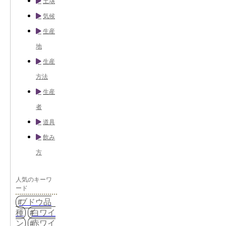
土壌
気候
生産
地
生産
方法
生産
者
道具
飲み
方
人気のキーワ
ード
ブドウ品
種
白ワイ
ン
赤ワイ