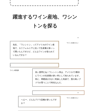
躍進するワイン産地、ワシン
トンを探る
ワインを知りたい
先生、「ワシントン」ってアメリカのワイン産
地で、カリフォルニアに次いで生産量が多いっ
て聞いたんですけど、どんなワインが造られて
いるんですか？
ワイン研究家
良い質問だね！ワシントン州は、アメリカで2番目
にワインの生産量が多い州として知られています。
特に、寒暖差が大きく乾燥した気候で、質の高いブ
ドウが育つことで有名なんだ。
ワインを知りたい
へえー、どんなブドウ品種が多いんです
か？