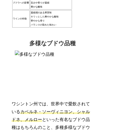
ブドウへの影響
旨みや香りが凝縮
豊かな酸味
凝縮感のある果実味
キリッとした爽やかな酸味
ワインの特徴
華やかな香り
バランスの取れた味わい
多様なブドウ品種
ワシントン州では、世界中で愛飲されて
いる
カベルネ・ソーヴィニヨン、シャル
ドネ、メルロー
といった有名なブドウ品
種はもちろんのこと、多種多様なブドウ