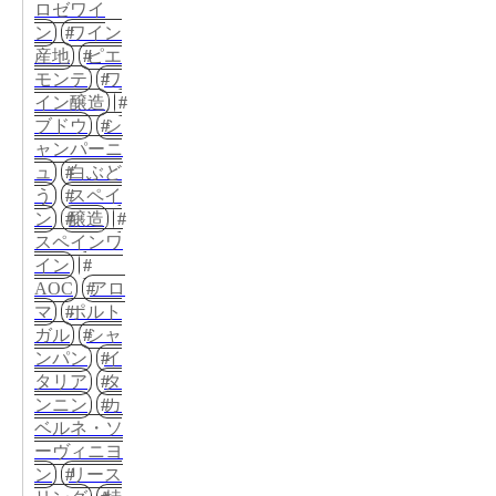
ロゼワイ
ン
ワイン
産地
ピエ
モンテ
ワ
イン醸造
ブドウ
シ
ャンパーニ
ュ
白ぶど
う
スペイ
ン
醸造
スペインワ
イン
AOC
アロ
マ
ポルト
ガル
シャ
ンパン
イ
タリア
タ
ンニン
カ
ベルネ・ソ
ーヴィニヨ
ン
リース