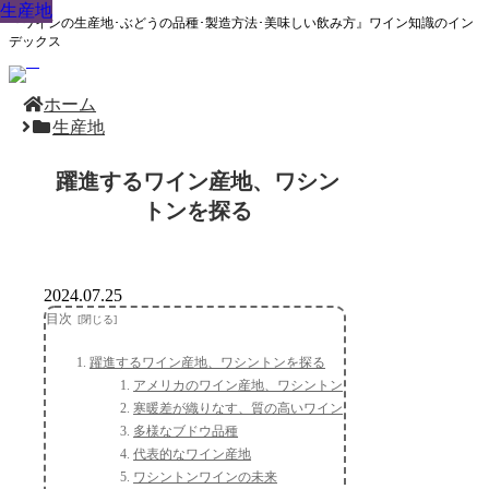
生産地
生産地
生産地
生産地
生産地
生産地
生産地
生産地
生産地
『ワインの生産地･ぶどうの品種･製造方法･美味しい飲み方』ワイン知識のイン
デックス
ホーム
生産地
躍進するワイン産地、ワシン
トンを探る
2024.07.25
目次
躍進するワイン産地、ワシントンを探る
アメリカのワイン産地、ワシントン
寒暖差が織りなす、質の高いワイン
多様なブドウ品種
代表的なワイン産地
ワシントンワインの未来