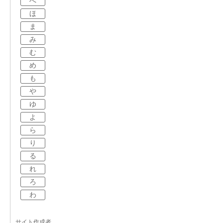
へ
ほ
ま
み
む
め
も
や
ゆ
よ
ら
り
る
れ
ろ
わ
サイト作成者