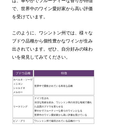
は、華やかでフルーティーな香りが特徴
で、世界中のワイン愛好家から高い評価
を受けています。
このように、ワシントン州では、様々な
ブドウ品種から個性豊かなワインが生み
出されています。ぜひ、自分好みの味わ
いを発見してみてください。
ブドウ品種
特徴
カベルネ・ソーヴ
ィニヨン
世界中で愛飲されている有名な品種
シャルドネ
メルロー
ドイツ生まれ
冷涼な気候を好み、ワシントン州の冷涼な地域で優れ
リースリング
た品質のブドウを実らせる
華やかでフルーティーな香りのワインとなる
世界中のワイン愛好家から高い評価を受けている
ピノ・グリ
ワシントン州で栽培されている品種の一つ