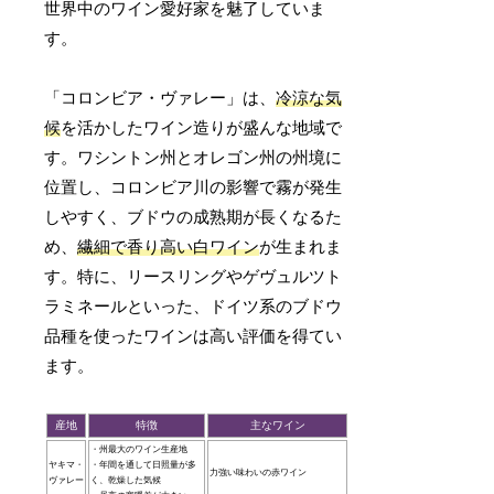
世界中のワイン愛好家を魅了していま
す。
「コロンビア・ヴァレー」は、
冷涼な気
候
を活かしたワイン造りが盛んな地域で
す。ワシントン州とオレゴン州の州境に
位置し、コロンビア川の影響で霧が発生
しやすく、ブドウの成熟期が長くなるた
め、
繊細で香り高い白ワイン
が生まれま
す。特に、リースリングやゲヴュルツト
ラミネールといった、ドイツ系のブドウ
品種を使ったワインは高い評価を得てい
ます。
産地
特徴
主なワイン
・州最大のワイン生産地
ヤキマ・
・年間を通して日照量が多
力強い味わいの赤ワイン
ヴァレー
く、乾燥した気候