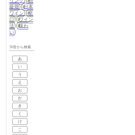
リング
特
級畑
日本
ワイン
辛
口
ワイン
法
味わ
い
50音から検索
あ
い
う
え
お
か
き
く
け
こ