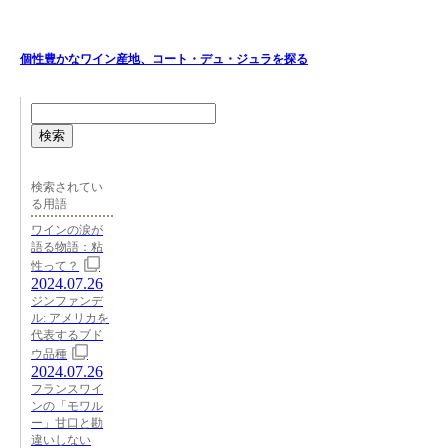
個性豊かなワイン産地、コート・デュ・ジュラを探る
検索
検索されてい
る用語
ワインの涙が
語る物語：粘
性って？
2024.07.26
ジンファンデ
ル: アメリカを
代表するブド
ウ品種
2024.07.26
フランスワイ
ンの「モワル
ー」甘口と勘
違いしない