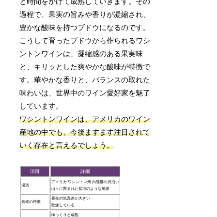
と時間をかけて成熟していきます。その
過程で、果実の旨みや香りが凝縮され、
豊かな酸味を持つブドウになるのです。
こうして育ったブドウから作られるワシ
ントンワインは、凝縮感のある果実味
と、キリッとした爽やかな酸味が特徴で
す。華やかな香りと、バランスの取れた
味わいは、世界中のワイン愛好家を魅了
しています。
ワシントンワインは、アメリカのワイン
産地の中でも、今後ますます注目されて
いく存在と言えるでしょう。
項目
詳細
アメリカ ワシントン州 内陸部の川沿い
場所
山々に囲まれた盆地のような地形
昼夜の気温差が大きい
気候の特徴
乾燥している
ゆっくりと成熟