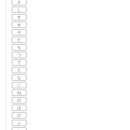
さ
し
す
せ
そ
た
ち
つ
て
と
な
に
ね
の
は
ひ
ふ