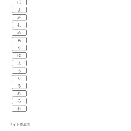
ほ
ま
み
む
め
も
や
ゆ
よ
ら
り
る
れ
ろ
わ
サイト作成者