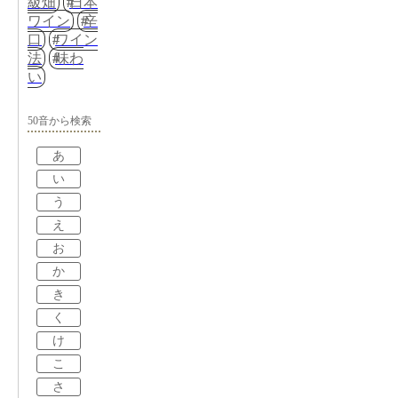
級畑
日本
ワイン
辛
口
ワイン
法
味わ
い
50音から検索
あ
い
う
え
お
か
き
く
け
こ
さ