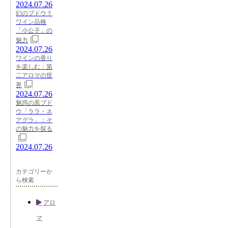
2024.07.26
幻のブドウ？
ワイン品種
「小公子」の
魅力
2024.07.26
ワインの香り
を楽しむ：第
二アロマの世
界
2024.07.26
魅惑の黒ブド
ウ「ララ・ネ
アグラ」：そ
の魅力を探る
2024.07.26
カテゴリーか
ら検索
アロ
マ