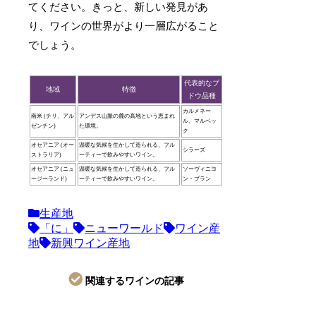
てください。きっと、新しい発見があ
り、ワインの世界がより一層広がること
でしょう。
代表的なブ
地域
特徴
ドウ品種
カルメネー
南米 (チリ、アル
アンデス山脈の麓の高地という恵まれ
ル、マルベッ
ゼンチン)
た環境。
ク
オセアニア (オー
温暖な気候を生かして造られる、フル
シラーズ
ストラリア)
ーティーで飲みやすいワイン。
オセアニア (ニュ
温暖な気候を生かして造られる、フル
ソーヴィニヨ
ージーランド)
ーティーで飲みやすいワイン。
ン・ブラン
生産地
「に」
ニューワールド
ワイン産
地
新興ワイン産地
関連するワインの記事