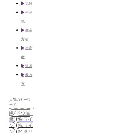
気候
生産
地
生産
方法
生産
者
道具
飲み
方
人気のキーワ
ード
ブドウ品
種
白ワイ
ン
赤ワイ
ン
イタリ