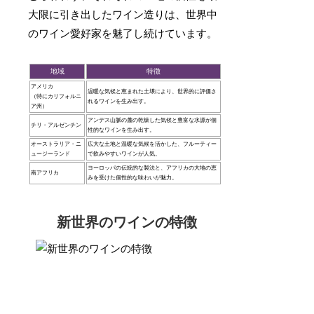
大限に引き出したワイン造りは、世界中
のワイン愛好家を魅了し続けています。
地域
特徴
アメリカ
温暖な気候と恵まれた土壌により、世界的に評価さ
（特にカリフォルニ
れるワインを生み出す。
ア州）
アンデス山脈の麓の乾燥した気候と豊富な水源が個
チリ・アルゼンチン
性的なワインを生み出す。
オーストラリア・ニ
広大な土地と温暖な気候を活かした、フルーティー
ュージーランド
で飲みやすいワインが人気。
ヨーロッパの伝統的な製法と、アフリカの大地の恵
南アフリカ
みを受けた個性的な味わいが魅力。
新世界のワインの特徴