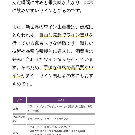
んだ瞬間に甘みと果実味が広がり、非常
に飲みやすいワインとなるのです。
また、新世界のワイン生産者は、伝統に
とらわれず、
自由な発想でワイン造り
を
行っている点も大きな特徴です。新しい
技術や品種を積極的に導入し、消費者の
好みに合わせたワイン造りを行っていま
す。そのため、
手頃な価格で高品質なワ
イン
が多く、ワイン初心者の方にもおす
すめです。
項目
詳細
フランスやイタリアなどのヨーロッパ諸国以外で造られるワ
定義
インの総称
代表的な産
チリ、オーストラリア、アメリカなど
地
・フルーティーな香りと味わいの豊かさ
・温暖な気候によるブドウの高い糖度と穏やかな酸味
特徴