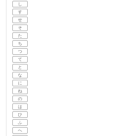
し
す
せ
そ
た
ち
つ
て
と
な
に
ね
の
は
ひ
ふ
へ