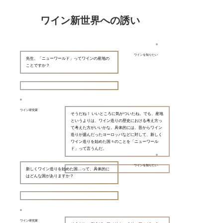
ワイン新世界への誘い
ワインを知りたい
先生、「ニューワールド」ってワインの産地の
ことですか？
ワイン研究家
そうだね！ いいところに気がついたね。でも、産地
というよりは、ワイン造りの歴史における考え方っ
て考えた方がいいかな。具体的には、昔からワイン
造りが盛んだったヨーロッパなどに対して、新しく
ワイン造りを始めた国々のことを「ニューワール
ド」って言うんだ。
ワインを知りたい
新しくワイン造りを始めた国…って、具体的に
はどんな国がありますか？
ワイン研究家