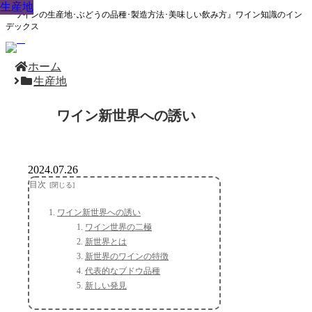
生産地
生産地
生産地
生産地
生産地
生産地
生産地
生産地
生産地
『ワインの生産地･ぶどうの品種･製造方法･美味しい飲み方』ワイン知識のイン
デックス
ホーム
生産地
ワイン新世界への誘い
2024.07.26
目次
ワイン新世界への誘い
ワイン世界の二極
新世界とは
新世界のワインの特徴
代表的なブドウ品種
新しい発見