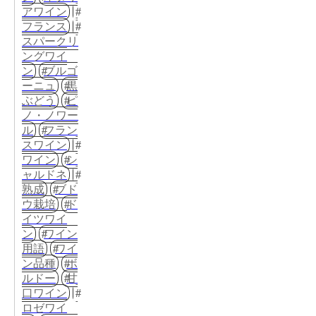
アワイン
フランス
スパークリ
ングワイ
ン
ブルゴ
ーニュ
黒
ぶどう
ピ
ノ・ノワー
ル
フラン
スワイン
ワイン
シ
ャルドネ
熟成
ブド
ウ栽培
ド
イツワイ
ン
ワイン
用語
ワイ
ン品種
ボ
ルドー
甘
口ワイン
ロゼワイ