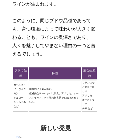
ワインが生まれます。
このように、同じブドウ品種であって
も、育つ環境によって味わいが大きく変
わることも、ワインの奥深さであり、
人々を魅了してやまない理由の一つと言
えるでしょう。
ブドウ品
主な生産
特徴
種
地
フランスな
カベルネ・
どのヨーロ
ソーヴィニ
国際的に人気が高い
ッパ
ヨン
伝統的なヨーロッパに加え、アメリカ、オー
アメリカ
メルロー
ストラリア、チリ等の新世界でも栽培されて
オーストラ
シャルドネ
いる。
リア
など
チリ など
新しい発見