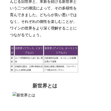
んじる旧世界と、革新を続ける新世界と
いう二つの潮流によって、その多様性を
育んできました。どちらが良い悪いでは
なく、それぞれの個性を楽しむことが、
ワインの世界をより深く理解することに
つながるでしょう。
項
旧世界 (フランス, イタリ
新世界 (アメリカ, オーストラ
目
アなど)
リアなど)
歴
ローマ帝国時代から続く長い歴
大航海時代以降、ヨーロッパの影響
史
史
を受けて発展
特
伝統的な製法、土壌や気候を生
自由な発想と最新技術、フルーティ
徴
かした多様な品種
ーで飲みやすいワイン
新世界とは