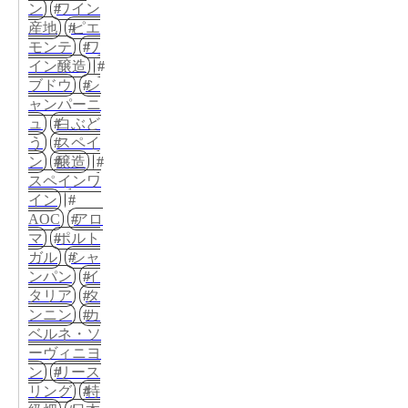
ン
ワイン
産地
ピエ
モンテ
ワ
イン醸造
ブドウ
シ
ャンパーニ
ュ
白ぶど
う
スペイ
ン
醸造
スペインワ
イン
AOC
アロ
マ
ポルト
ガル
シャ
ンパン
イ
タリア
タ
ンニン
カ
ベルネ・ソ
ーヴィニヨ
ン
リース
リング
特