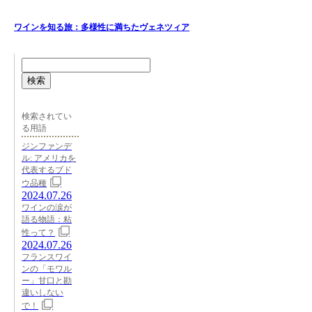
ワインを知る旅：多様性に満ちたヴェネツィア
検索
検索されてい
る用語
ジンファンデ
ル: アメリカを
代表するブド
ウ品種
2024.07.26
ワインの涙が
語る物語：粘
性って？
2024.07.26
フランスワイ
ンの「モワル
ー」甘口と勘
違いしない
で！