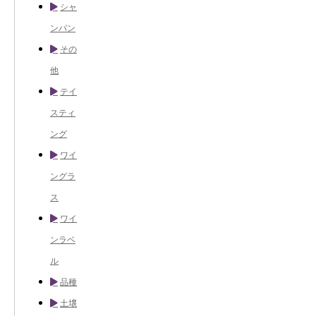
シャ
ンパン
その
他
テイ
スティ
ング
ワイ
ングラ
ス
ワイ
ンラベ
ル
品種
土壌