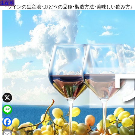
生産地
生産地
生産地
生産地
生産地
生産地
生産地
生産地
生産地
『ワインの生産地･ぶどうの品種･製造方法･美味しい飲み方
X
Line
Facebook