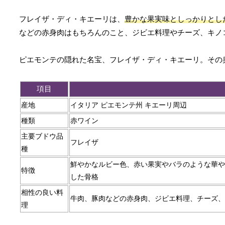
フレイザ・ディ・キエーリは、
豊かな果実味としっかりとし
などの赤身肉はもちろんのこと、ジビエ料理やチーズ、キノ
ピエモンテの隠れた名宝、フレイザ・ディ・キエーリ。その
項目
産地
イタリア ピエモンテ州 キエーリ周辺
種類
赤ワイン
主要ブドウ品
フレイザ
種
鮮やかなルビー色、赤い果実やバラのような華や
特徴
した骨格
相性の良い料
牛肉、豚肉などの赤身肉、ジビエ料理、チーズ、
理