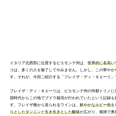
イタリア北西部に位置するピエモンテ州は、
世界的に名高い
コは、多くの人を魅了してやみません。しかし、この華やか
す。それが、今回ご紹介する「フレイザ・ディ・キエーリ」
フレイザ・ディ・キエーリは、ピエモンテ州の州都トリノに
国時代からこの地でブドウ栽培が行われていたという記録も
す。フレイザ種から造られるワインは、
鮮やかなルビー色
を
りとしたタンニン
と
生き生きとした酸味
が広がり、複雑で奥