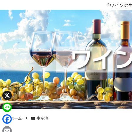
『ワインの
X
L
ホーム
生産地
i
F