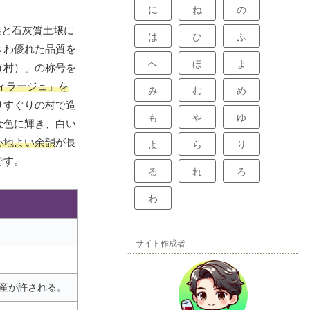
に
ね
の
候と石灰質土壌に
は
ひ
ふ
きわ優れた品質を
へ
ほ
ま
（村）」の称号を
ィラージュ」を
み
む
め
りすぐりの村で造
も
や
ゆ
金色に輝き、白い
心地よい余韻
が長
よ
ら
り
です。
る
れ
ろ
わ
サイト作成者
産が許される。