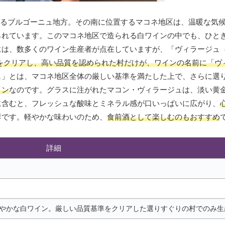
がるブルゴーニュ地方。その南に位置するマコネ地区は、温暖な気
られています。このマコネ地区で造られる白ワインの中でも、ひと
には、数多くのワイン生産者が点在していますが、「ヴィラージュ
をクリアし、高い品質を認められた村だけが、ワインの名前に「ヴ
ュ」とは、マコネ地区全体の厳しい基準を満たした上で、さらに選
イン
なのです。グラスに注がれたマコン・ヴィラージュは、淡い黄
に含むと、フレッシュな酸味とミネラル感が口いっぱいに広がり、
群です。軽やかな味わいのため、
食前酒として楽しむのもおすすめ
詳細
やかな白ワイン。厳しい品質基準をクリアした選りすぐりの村でのみ生