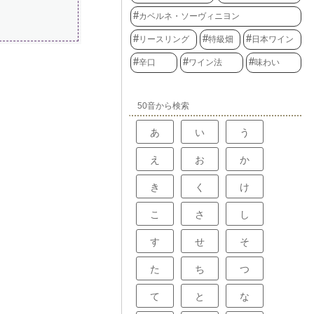
カベルネ・ソーヴィニヨン
リースリング
特級畑
日本ワイン
辛口
ワイン法
味わい
50音から検索
あ
い
う
え
お
か
き
く
け
こ
さ
し
す
せ
そ
た
ち
つ
て
と
な