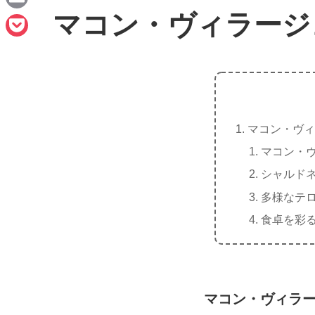
n
a
マコン・ヴィラージ
E
e
c
m
P
e
a
o
b
i
c
o
l
k
o
マコン・ヴィ
e
k
マコン・
t
シャルド
多様なテ
食卓を彩
マコン・ヴィラ