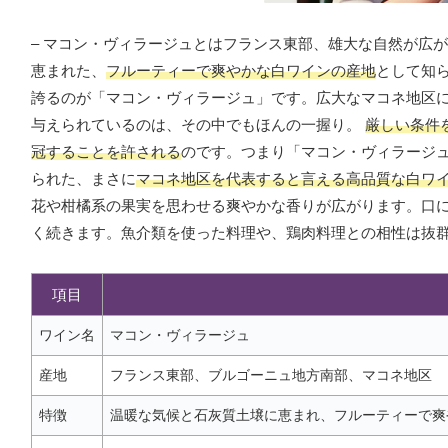
– マコン・ヴィラージュとはフランス東部、雄大な自然が広
恵まれた、
フルーティーで爽やかな白ワインの産地
として知
誇るのが「マコン・ヴィラージュ」です。広大なマコネ地区
与えられているのは、その中でもほんの一握り。
厳しい条件
冠することを許される
のです。つまり「マコン・ヴィラージ
られた、まさに
マコネ地区を代表すると言える高品質な白ワ
花や柑橘系の果実を思わせる爽やかな香りが広がります。口
く続きます。魚介類を使った料理や、鶏肉料理との相性は抜
項目
ワイン名
マコン・ヴィラージュ
産地
フランス東部、ブルゴーニュ地方南部、マコネ地区
特徴
温暖な気候と石灰質土壌に恵まれ、フルーティーで爽