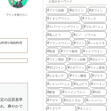
人気のキーワード
ブドウ品種
白ワイン
赤ワイン
ワインを知りたい
イタリアワイン
フランス
スパークリングワイン
ブルゴーニュ
黒ぶどう
ピノ・ノワール
魚料理や鶏肉料理
フランスワイン
ワイン
シャルドネ
熟成
ブドウ栽培
ドイツワイン
ワイン用語
ワイン品種
ボルドー
甘口ワイン
ロゼワイン
ワイン産地
ピエモンテ
ワイン醸造
ブドウ
シャンパーニュ
白ぶどう
スペイン
醸造
スペインワイン
AOC
特定の品質基準
アロマ
ポルトガル
シャンパン
られ、爽やかで
イタリア
タンニン