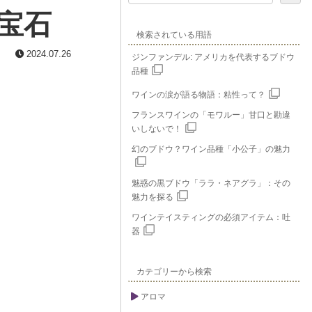
宝石
検索されている用語
2024.07.26
ジンファンデル: アメリカを代表するブドウ
品種
ワインの涙が語る物語：粘性って？
フランスワインの「モワルー」甘口と勘違
いしないで！
幻のブドウ？ワイン品種「小公子」の魅力
魅惑の黒ブドウ「ララ・ネアグラ」：その
魅力を探る
ワインテイスティングの必須アイテム：吐
器
カテゴリーから検索
アロマ