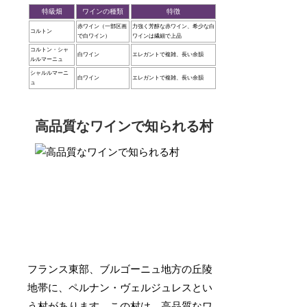
特級畑
ワインの種類
特徴
赤ワイン（一部区画
力強く芳醇な赤ワイン、希少な白
コルトン
で白ワイン）
ワインは繊細で上品
コルトン・シャ
白ワイン
エレガントで複雑、長い余韻
ルルマーニュ
シャルルマーニ
白ワイン
エレガントで複雑、長い余韻
ュ
高品質なワインで知られる村
フランス東部、ブルゴーニュ地方の丘陵
地帯に、ペルナン・ヴェルジュレスとい
う村があります。この村は、
高品質なワ