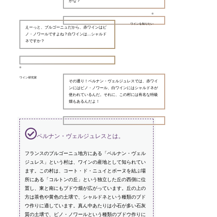
かな？
ワインを知りたい
えーっと、ブルゴーニュだから、赤ワインはピ
ノ・ノワールですよね？白ワインは…シャルド
ネですか？
ワイン研究家
その通り！ペルナン・ヴェルジュレスでは、赤ワイ
ンにはピノ・ノワール、白ワインにはシャルドネが
使われているんだ。それに、この村には有名な特級
畑もあるんだよ！
ペルナン・ヴェルジュレスとは。
フランスのブルゴーニュ地方にある「ペルナン・ヴェル
ジュレス」という村は、ワインの産地として知られてい
ます。この村は、コート・ド・ニュイとボーヌを結ぶ場
所にある「コルトンの丘」という独立した丘の西側に位
置し、東と南にもブドウ畑が広がっています。丘の上の
方は茶色や黄色の土壌で、シャルドネという種類のブド
ウ作りに適しています。真ん中あたりは小石が多い石灰
質の土壌で、ピノ・ノワールという種類のブドウ作りに