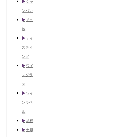
シャ
ンパン
その
他
テイ
スティ
ング
ワイ
ングラ
ス
ワイ
ンラベ
ル
品種
土壌