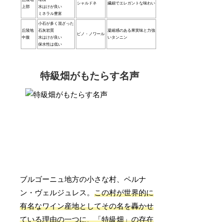
シャルドネ
繊細でエレガントな味わい
上部
水はけが良い
ミネラル豊富
小石が多く混ざった
丘陵地
石灰岩質
凝縮感のある果実味と力強
ピノ・ノワール
中腹
水はけが良い
いタンニン
保水性は低い
特級畑がもたらす名声
ブルゴーニュ地方の小さな村、ペルナ
ン・ヴェルジュレス。
この村が世界的に
有名なワイン産地としてその名を轟かせ
ている理由の一つに、「特級畑」の存在