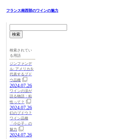
フランス南西部のワインの魅力
検索
検索されてい
る用語
ジンファンデ
ル: アメリカを
代表するブド
ウ品種
2024.07.26
ワインの涙が
語る物語：粘
性って？
2024.07.26
幻のブドウ？
ワイン品種
「小公子」の
魅力
2024.07.26