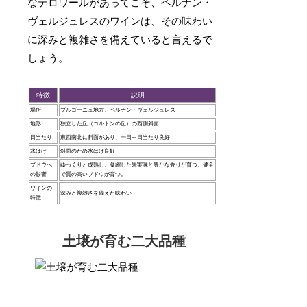
なテロワールがあってこそ、ペルナン・
ヴェルジュレスのワインは、その味わい
に深みと複雑さを備えていると言えるで
しょう。
特徴
説明
場所
ブルゴーニュ地方、ペルナン・ヴェルジュレス
地形
独立した丘（コルトンの丘）の西側斜面
日当たり
東西南北に斜面があり、一日中日当たり良好
水はけ
斜面のため水はけ良好
ブドウへ
ゆっくりと成熟し、凝縮した果実味と豊かな香りが育つ。健全
の影響
で質の高いブドウが育つ。
ワインの
深みと複雑さを備えた味わい
特徴
土壌が育む二大品種