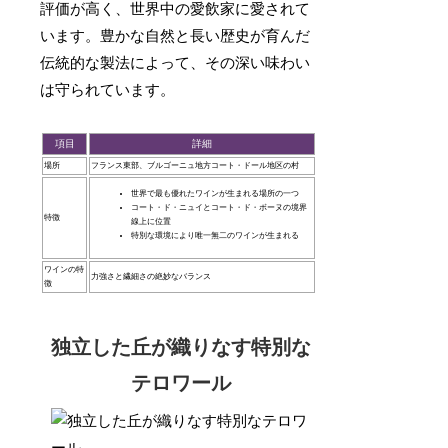
評価が高く、世界中の愛飲家に愛されて
います。豊かな自然と長い歴史が育んだ
伝統的な製法によって、その深い味わい
は守られています。
項目
詳細
場所
フランス東部、ブルゴーニュ地方コート・ドール地区の村
世界で最も優れたワインが生まれる場所の一つ
コート・ド・ニュイとコート・ド・ボーヌの境界
特徴
線上に位置
特別な環境により唯一無二のワインが生まれる
ワインの特
力強さと繊細さの絶妙なバランス
徴
独立した丘が織りなす特別な
テロワール