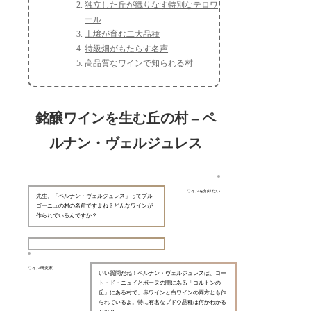
独立した丘が織りなす特別なテロワ
ール
土壌が育む二大品種
特級畑がもたらす名声
高品質なワインで知られる村
銘醸ワインを生む丘の村 – ペ
ルナン・ヴェルジュレス
ワインを知りたい
先生、「ペルナン・ヴェルジュレス」ってブル
ゴーニュの村の名前ですよね？どんなワインが
作られているんですか？
ワイン研究家
いい質問だね！ペルナン・ヴェルジュレスは、コー
ト・ド・ニュイとボーヌの間にある「コルトンの
丘」にある村で、赤ワインと白ワインの両方とも作
られているよ。特に有名なブドウ品種は何かわかる