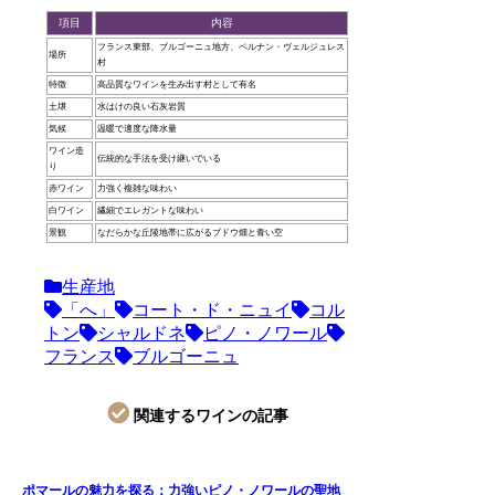
項目
内容
フランス東部、ブルゴーニュ地方、ペルナン・ヴェルジュレス
場所
村
特徴
高品質なワインを生み出す村として有名
土壌
水はけの良い石灰岩質
気候
温暖で適度な降水量
ワイン造
伝統的な手法を受け継いでいる
り
赤ワイン
力強く複雑な味わい
白ワイン
繊細でエレガントな味わい
景観
なだらかな丘陵地帯に広がるブドウ畑と青い空
生産地
「へ」
コート・ド・ニュイ
コル
トン
シャルドネ
ピノ・ノワール
フランス
ブルゴーニュ
関連するワインの記事
ポマールの魅力を探る：力強いピノ・ノワールの聖地