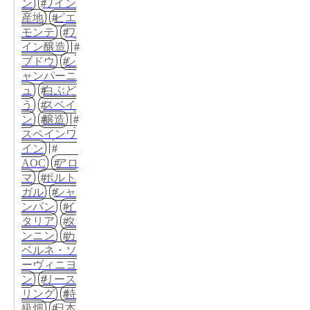
ン
ワイン
産地
ピエ
モンテ
ワ
イン醸造
ブドウ
シ
ャンパーニ
ュ
白ぶど
う
スペイ
ン
醸造
スペインワ
イン
AOC
アロ
マ
ポルト
ガル
シャ
ンパン
イ
タリア
タ
ンニン
カ
ベルネ・ソ
ーヴィニヨ
ン
リース
リング
特
級畑
日本