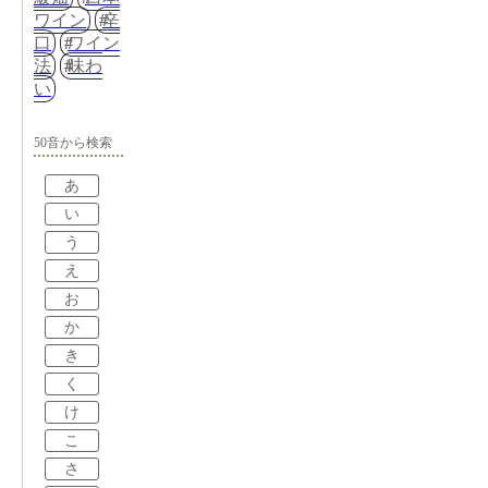
ワイン
辛
口
ワイン
法
味わ
い
50音から検索
あ
い
う
え
お
か
き
く
け
こ
さ