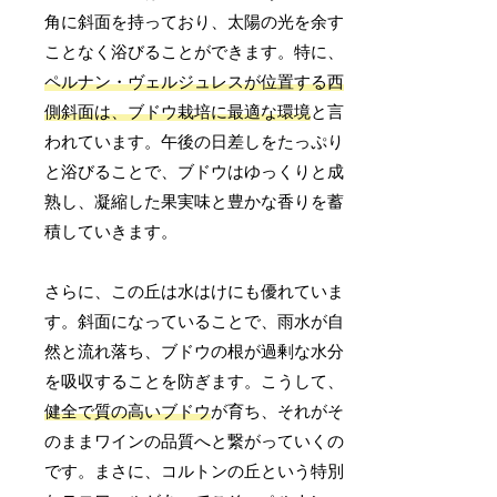
角に斜面を持っており、太陽の光を余す
ことなく浴びることができます。特に、
ペルナン・ヴェルジュレスが位置する西
側斜面は、ブドウ栽培に最適な環境
と言
われています。午後の日差しをたっぷり
と浴びることで、ブドウはゆっくりと成
熟し、凝縮した果実味と豊かな香りを蓄
積していきます。
さらに、この丘は水はけにも優れていま
す。斜面になっていることで、雨水が自
然と流れ落ち、ブドウの根が過剰な水分
を吸収することを防ぎます。こうして、
健全で質の高いブドウ
が育ち、それがそ
のままワインの品質へと繋がっていくの
です。まさに、コルトンの丘という特別