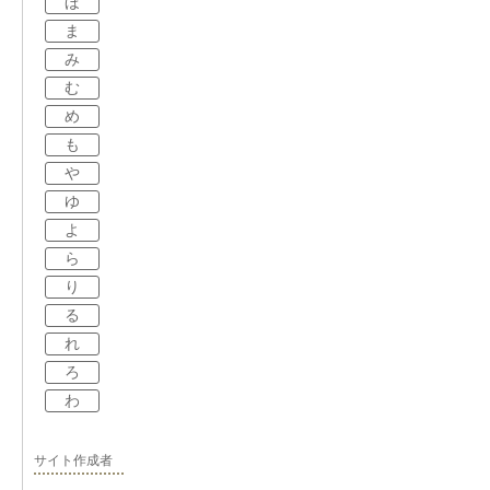
ほ
ま
み
む
め
も
や
ゆ
よ
ら
り
る
れ
ろ
わ
サイト作成者