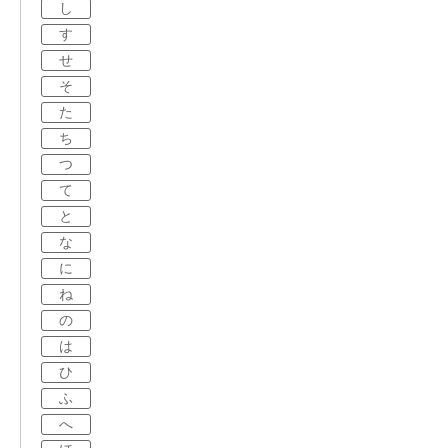
し
す
せ
そ
た
ち
つ
て
と
な
に
ね
の
は
ひ
ふ
へ