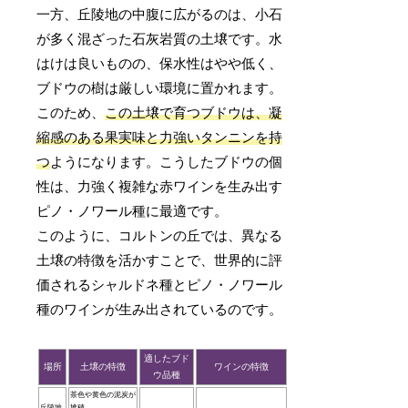
一方、丘陵地の中腹に広がるのは、小石
が多く混ざった石灰岩質の土壌です。水
はけは良いものの、保水性はやや低く、
ブドウの樹は厳しい環境に置かれます。
このため、
この土壌で育つブドウは、凝
縮感のある果実味と力強いタンニンを持
つ
ようになります。こうしたブドウの個
性は、力強く複雑な赤ワインを生み出す
ピノ・ノワール種に最適です。
このように、コルトンの丘では、異なる
土壌の特徴を活かすことで、世界的に評
価されるシャルドネ種とピノ・ノワール
種のワインが生み出されているのです。
適したブド
場所
土壌の特徴
ワインの特徴
ウ品種
茶色や黄色の泥炭が
丘陵地
堆積