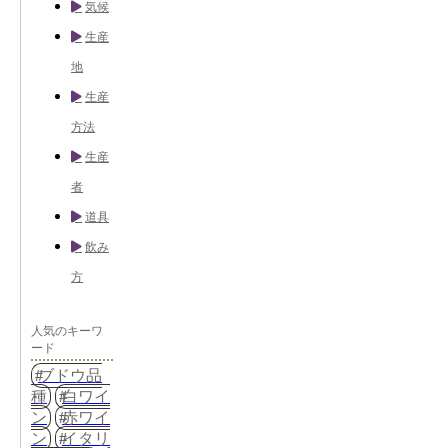
気候
生産
地
生産
方法
生産
者
道具
飲み
方
人気のキーワ
ード
ブドウ品
種
白ワイ
ン
赤ワイ
ン
イタリ