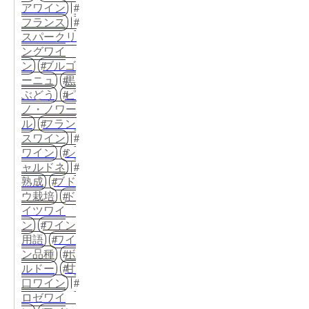
アワイン
フランス
スパークリ
ングワイ
ン
ブルゴ
ーニュ
黒
ぶどう
ピ
ノ・ノワー
ル
フラン
スワイン
ワイン
シ
ャルドネ
熟成
ブド
ウ栽培
ド
イツワイ
ン
ワイン
用語
ワイ
ン品種
ボ
ルドー
甘
口ワイン
ロゼワイ