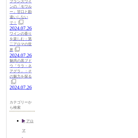
フランスワイ
ンの「モワル
ー」甘口と勘
違いしない
で！
2024.07.26
ワインの香り
を楽しむ：第
二アロマの世
界
2024.07.26
魅惑の黒ブド
ウ「ララ・ネ
アグラ」：そ
の魅力を探る
2024.07.26
カテゴリーか
ら検索
アロ
マ