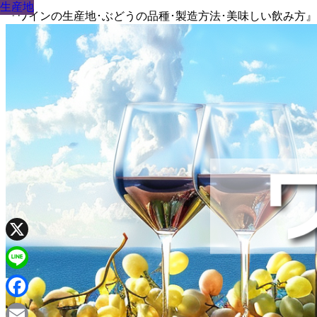
生産地
生産地
生産地
生産地
生産地
生産地
生産地
生産地
生産地
『ワインの生産地･ぶどうの品種･製造方法･美味しい飲み方
X
Line
Facebook