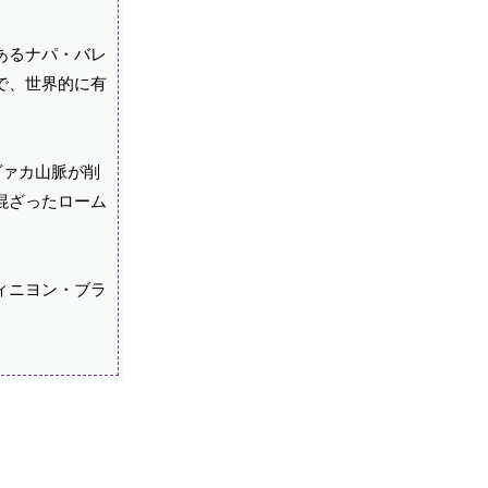
あるナパ・バレ
で、世界的に有
ヴァカ山脈が削
混ざったローム
ィニヨン・ブラ