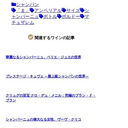
シャンパン
「ま」
アンペリアル
サイズ
シ
ャンパーニュ
ボトル
ボルドー
マ
チュザレム
関連するワインの記事
華麗なるシャンパーニュ、ペリエ・ジュエの世界
プレステージ・キュヴェ ～最上級シャンパンの世界～
クリュグの至宝 クロ・デュ・メニル：究極のブラン・ド・
ブラン
シャンパーニュの偉大なる女性、ヴーヴ・クリコ