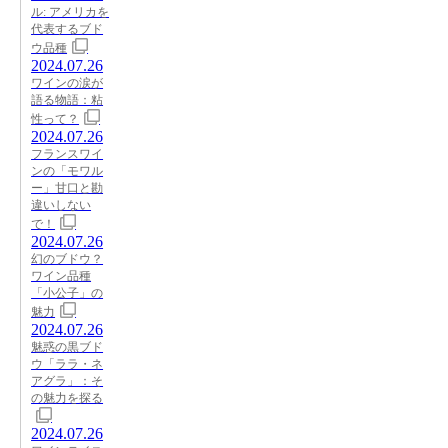
ル: アメリカを
代表するブド
ウ品種
2024.07.26
ワインの涙が
語る物語：粘
性って？
2024.07.26
フランスワイ
ンの「モワル
ー」甘口と勘
違いしない
で！
2024.07.26
幻のブドウ？
ワイン品種
「小公子」の
魅力
2024.07.26
魅惑の黒ブド
ウ「ララ・ネ
アグラ」：そ
の魅力を探る
2024.07.26