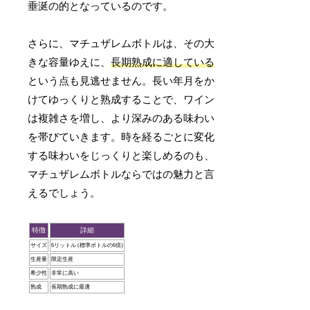
垂涎の的となっているのです。
さらに、マチュザレムボトルは、その大
きな容量ゆえに、
長期熟成に適している
という点も見逃せません。長い年月をか
けてゆっくりと熟成することで、ワイン
は複雑さを増し、より深みのある味わい
を帯びていきます。時を経るごとに変化
する味わいをじっくりと楽しめるのも、
マチュザレムボトルならではの魅力と言
えるでしょう。
特徴
詳細
サイズ
6リットル (標準ボトルの6倍)
生産量
限定生産
希少性
非常に高い
熟成
長期熟成に最適