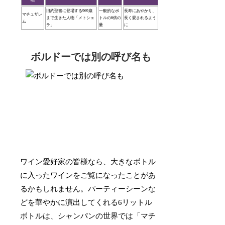
旧約聖書に登場する969歳
一般的なボ
長寿にあやかり、
マチュザレ
まで生きた人物「メトシェ
トルの6倍の
長く愛されるよう
ム
ラ」
量
に
ボルドーでは別の呼び名も
ワイン愛好家の皆様なら、大きなボトル
に入ったワインをご覧になったことがあ
るかもしれません。パーティーシーンな
どを華やかに演出してくれる6リットル
ボトルは、シャンパンの世界では「マチ