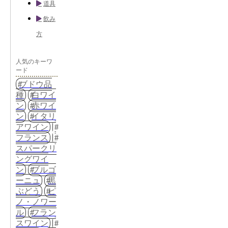
道具
飲み
方
人気のキーワ
ード
ブドウ品
種
白ワイ
ン
赤ワイ
ン
イタリ
アワイン
フランス
スパークリ
ングワイ
ン
ブルゴ
ーニュ
黒
ぶどう
ピ
ノ・ノワー
ル
フラン
スワイン