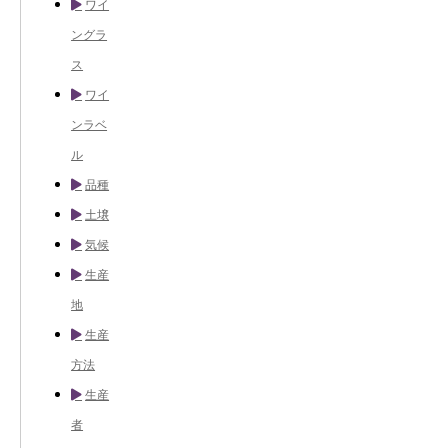
ワイ
ングラ
ス
ワイ
ンラベ
ル
品種
土壌
気候
生産
地
生産
方法
生産
者