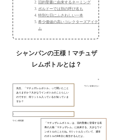
旧約聖書に由来するネーミング
ボルドーでは別の呼び名も
特別な日にふさわしい一本
希少価値の高いコレクターズアイテ
ム
シャンパンの王様！マチュザ
レムボトルとは？
ワインを知りたい
先生、「マチュザレムボトル」って聞いたこと
ありますか？大きなワインボトルのことらしい
のですが、何リットル入っているか知っていま
すか？
ワイン研究家
「マチュザレムボトル」は、旧約聖書に登場する長
寿の人物「マチュザレム」に由来する、大きなワイ
ンボトルのことだね。6リットル入っていて、通常
のボトルの8本分に相当するんだよ。