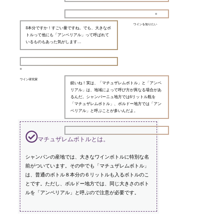
ワインを知りたい
8本分ですか！すごい量ですね。でも、大きなボ
トルって他にも「アンペリアル」って呼ばれて
いるものもあった気がします…
ワイン研究家
鋭いね！実は、「マチュザレムボトル」と「アンペ
リアル」は、地域によって呼び方が異なる場合があ
るんだ。シャンパーニュ地方では6リットル瓶を
「マチュザレムボトル」、ボルドー地方では「アン
ペリアル」と呼ぶことが多いんだよ。
マチュザレムボトルとは。
シャンパンの産地では、大きなワインボトルに特別な名
前がついています。その中でも「マチュザレムボトル」
は、普通のボトル８本分の６リットルも入るボトルのこ
とです。ただし、ボルドー地方では、同じ大きさのボト
ルを「アンペリアル」と呼ぶので注意が必要です。