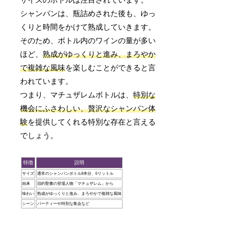
サイズのボトルは注目されています。
シャンパンは、瓶詰めされた後も、ゆっ
くりと時間をかけて熟成していきます。
そのため、ボトル内のワインの量が多い
ほど、
熟成がゆっくりと進み、まろやか
で複雑な風味
を楽しむことができると言
われています。
つまり、マチュザレムボトルは、
特別な
機会にふさわしい、贅沢なシャンパン体
験
を提供してくれる特別な存在と言える
でしょう。
特徴
説明
サイズ
通常のシャンパンボトル8本分、6リットル
由来
旧約聖書の登場人物「マチュザレム」から
味わい
熟成がゆっくりと進み、まろやかで複雑な風味
シーン
パーティーや特別な集会など