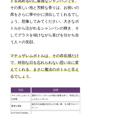
ドを高めるのに最適なシャンパンです
。
その美しい泡と芳醇な香りは、お祝いの
席をさらに華やかに演出してくれるでし
ょう。想像してみてください。大きなボ
トルから注がれるシャンパンの輝き、そ
してグラスを傾けながら喜びを分かち合
う人々の笑顔。
マチュザレムボトルは、その存在感だけ
で、特別な日を忘れられない思い出に変
えてくれる、まさに魔法のボトルと言え
るでしょう
。
項目
説明
マチュザレムボトル
通常のワインボトルの6倍の容量を持つ、特別な日に
の特徴
ふさわしいボトル
誕生日や結婚記念日などの祝い事、大人数でのパー
最適な場面
ティー
おすすめの bebidas