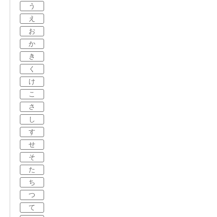
う
え
お
か
き
く
け
こ
さ
し
す
せ
そ
た
ち
つ
て