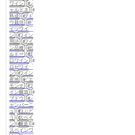
ワイン
シ
ャルドネ
熟成
ブド
ウ栽培
ド
イツワイ
ン
ワイン
用語
ワイ
ン品種
ボ
ルドー
甘
口ワイン
ロゼワイ
ン
ワイン
産地
ピエ
モンテ
ワ
イン醸造
ブドウ
シ
ャンパーニ
ュ
白ぶど
う
スペイ
ン
醸造
スペインワ