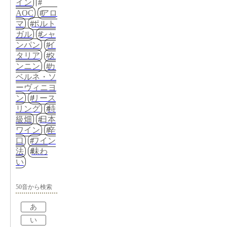
イン
AOC
アロ
マ
ポルト
ガル
シャ
ンパン
イ
タリア
タ
ンニン
カ
ベルネ・ソ
ーヴィニヨ
ン
リース
リング
特
級畑
日本
ワイン
辛
口
ワイン
法
味わ
い
50音から検索
あ
い