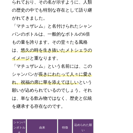
られており、その名が示すように、人類
の歴史の中でも特別な存在として語り継
がれてきました。
「マチュザレム」と名付けられたシャン
パンのボトルは、一般的なボトルの6倍
もの量を誇ります。その堂々たる風格
は、
悠久の時を生き抜いたメトシェラの
イメージ
と重なります。
「マチュザレム」という名前には、この
シャンパンが
長きにわたって人々に愛さ
れ、祝福の席に華を添えてほしい
という
願いが込められているのでしょう。それ
は、単なる飲み物ではなく、歴史と伝統
を継承する存在なのです。
シャンパ
込められた願
ンボトル
由来
特徴
い
名