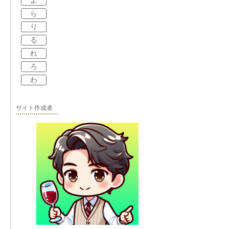
よ
ら
り
る
れ
ろ
わ
サイト作成者