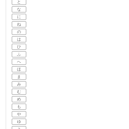
と
な
に
ね
の
は
ひ
ふ
へ
ほ
ま
み
む
め
も
や
ゆ