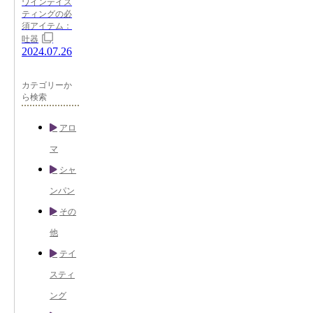
ワインテイス
ティングの必
須アイテム：
吐器
2024.07.26
カテゴリーか
ら検索
アロ
マ
シャ
ンパン
その
他
テイ
スティ
ング