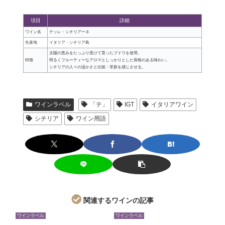
項目
詳細
ワイン名
テッレ・シチリアーネ
生産地
イタリア・シチリア島
太陽の恵みをたっぷり受けて育ったブドウを使用。
特徴
明るくフルーティーなアロマとしっかりとした骨格のある味わい。
シチリアの人々の温かさと伝統・革新を感じさせる。
ワインラベル
「テ」
IGT
イタリアワイン
シチリア
ワイン用語
関連するワインの記事
ワインラベル
ワインラベル