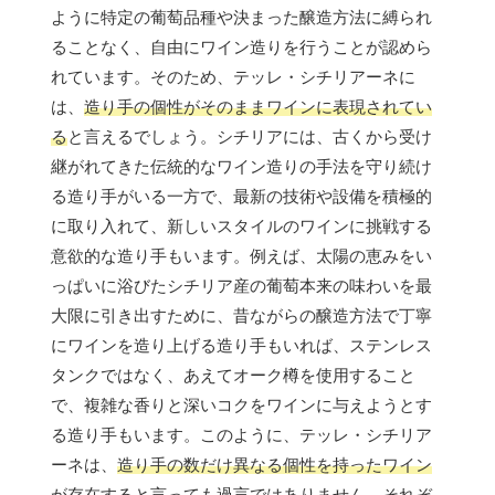
ように特定の葡萄品種や決まった醸造方法に縛られ
ることなく、自由にワイン造りを行うことが認めら
れています。そのため、テッレ・シチリアーネに
は、
造り手の個性がそのままワインに表現されてい
る
と言えるでしょう。シチリアには、古くから受け
継がれてきた伝統的なワイン造りの手法を守り続け
る造り手がいる一方で、最新の技術や設備を積極的
に取り入れて、新しいスタイルのワインに挑戦する
意欲的な造り手もいます。例えば、太陽の恵みをい
っぱいに浴びたシチリア産の葡萄本来の味わいを最
大限に引き出すために、昔ながらの醸造方法で丁寧
にワインを造り上げる造り手もいれば、ステンレス
タンクではなく、あえてオーク樽を使用すること
で、複雑な香りと深いコクをワインに与えようとす
る造り手もいます。このように、テッレ・シチリア
ーネは、
造り手の数だけ異なる個性を持ったワイン
が存在する
と言っても過言ではありません。それぞ