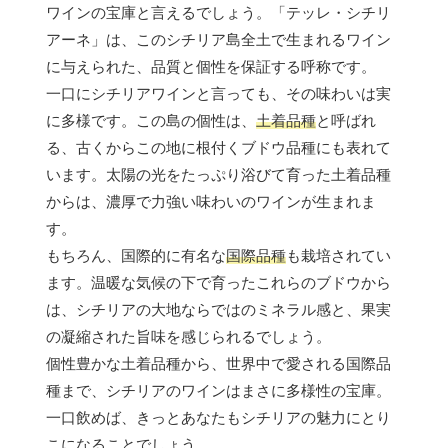
ワインの宝庫と言えるでしょう。「テッレ・シチリ
アーネ」は、このシチリア島全土で生まれるワイン
に与えられた、品質と個性を保証する呼称です。
一口にシチリアワインと言っても、その味わいは実
に多様です。この島の個性は、
土着品種
と呼ばれ
る、古くからこの地に根付くブドウ品種にも表れて
います。太陽の光をたっぷり浴びて育った土着品種
からは、濃厚で力強い味わいのワインが生まれま
す。
もちろん、国際的に有名な
国際品種
も栽培されてい
ます。温暖な気候の下で育ったこれらのブドウから
は、シチリアの大地ならではのミネラル感と、果実
の凝縮された旨味を感じられるでしょう。
個性豊かな土着品種から、世界中で愛される国際品
種まで、シチリアのワインはまさに多様性の宝庫。
一口飲めば、きっとあなたもシチリアの魅力にとり
こになることでしょう。