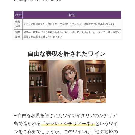
種類
特徴
土着
シチリア島に古くから根付くブドウ品種から作られる、濃厚で力強い味わいのワイン
品種
国際
国際的に有名なブドウ品種から作られる、シチリアの大地ならではのミネラル感と果実の
品種
凝縮された旨味を感じられるワイン
自由な表現を許されたワイン
– 自由な表現を許されたワインイタリアのシチリア
島で造られる
「テッレ・シチリアーネ」
というワイ
ンをご存知でしょうか。このワインは、他の地域の