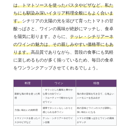
は、トマトソースを使ったパスタやピザなど、私た
ちにも馴染み深いイタリア料理全般にもよく合いま
す。
シチリアの太陽の光を浴びて育ったトマトの甘
酸っぱさと、ワインの風味が絶妙にマッチし、食卓
を陽気に彩ります。さらに、
テッレ・シチリアーネ
のワインの魅力は、その親しみやすい価格帯にもあ
ります。
高品質でありながら、普段の食事にも気軽
に楽しめるものが多く揃っているため、毎日の食卓
をワンランクアップさせてくれるでしょう。
料理
ワイン
特徴
・キリッとした酸味と爽やか
新鮮な海の幸を使った料
な香りの白ワイン
海の幸の旨味を引き立て、心地よい
理
・フルーティーで軽やかなロ
ハーモニーを生み出す
ゼワイン
濃厚でタンニンもしっかりと
肉の旨味とワインのコクが調和し、
力強い味わいの肉料理
感じられる赤ワイン
深い味わいになる
トマトソースを使ったパ
テッレ・シチリアーネのワイ
トマトの甘酸っぱさとワインの風味
スタやピザなど
ン全般
がマッチ