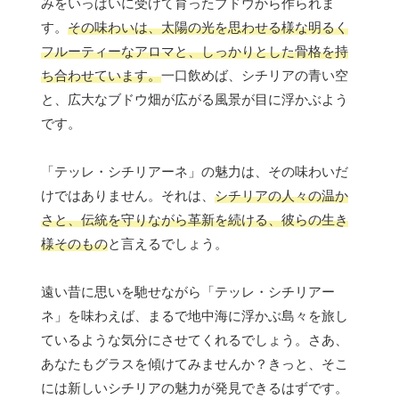
みをいっぱいに受けて育ったブドウから作られま
す。
その味わいは、太陽の光を思わせる様な明るく
フルーティーなアロマと、しっかりとした骨格を持
ち合わせています。
一口飲めば、シチリアの青い空
と、広大なブドウ畑が広がる風景が目に浮かぶよう
です。
「テッレ・シチリアーネ」の魅力は、その味わいだ
けではありません。それは、
シチリアの人々の温か
さと、伝統を守りながら革新を続ける、彼らの生き
様そのもの
と言えるでしょう。
遠い昔に思いを馳せながら「テッレ・シチリアー
ネ」を味わえば、まるで地中海に浮かぶ島々を旅し
ているような気分にさせてくれるでしょう。さあ、
あなたもグラスを傾けてみませんか？きっと、そこ
には新しいシチリアの魅力が発見できるはずです。