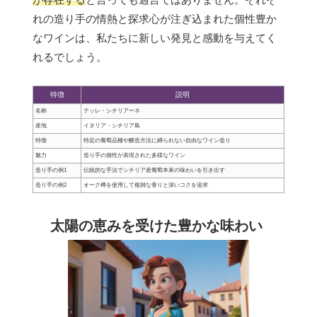
れの造り手の情熱と探求心が注ぎ込まれた個性豊か
なワインは、私たちに新しい発見と感動を与えてく
れるでしょう。
特徴
説明
名称
テッレ・シチリアーネ
産地
イタリア・シチリア島
特徴
特定の葡萄品種や醸造方法に縛られない自由なワイン造り
魅力
造り手の個性が表現された多様なワイン
造り手の例1
伝統的な手法でシチリア産葡萄本来の味わいを引き出す
造り手の例2
オーク樽を使用して複雑な香りと深いコクを追求
太陽の恵みを受けた豊かな味わい