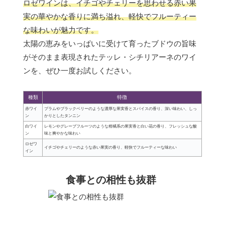
ロゼワインは、イチゴやチェリーを思わせる赤い果
実の華やかな香りに満ち溢れ、軽快でフルーティー
な味わいが魅力です。
太陽の恵みをいっぱいに受けて育ったブドウの旨味
がそのまま表現されたテッレ・シチリアーネのワイ
ンを、ぜひ一度お試しください。
種類
特徴
赤ワイ
プラムやブラックベリーのような濃厚な果実香とスパイスの香り、深い味わい、しっ
ン
かりとしたタンニン
白ワイ
レモンやグレープフルーツのような柑橘系の果実香と白い花の香り、フレッシュな酸
ン
味と爽やかな味わい
ロゼワ
イチゴやチェリーのような赤い果実の香り、軽快でフルーティーな味わい
イン
食事との相性も抜群