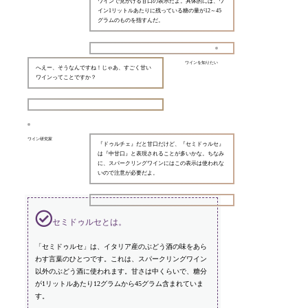
ワインで見かける甘口の表示だよ。具体的には、ワ
イン1リットルあたりに残っている糖の量が12～45
グラムのものを指すんだ。
ワインを知りたい
へえー、そうなんですね！じゃあ、すごく甘い
ワインってことですか？
ワイン研究家
『ドゥルチェ』だと甘口だけど、『セミドゥルセ』
は『中甘口』と表現されることが多いかな。ちなみ
に、スパークリングワインにはこの表示は使われな
いので注意が必要だよ。
セミドゥルセとは。
「セミドゥルセ」は、イタリア産のぶどう酒の味をあら
わす言葉のひとつです。これは、スパークリングワイン
以外のぶどう酒に使われます。甘さは中くらいで、糖分
が1リットルあたり12グラムから45グラム含まれていま
す。