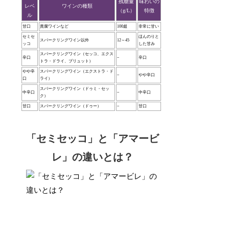
残糖量
味わいの
レベ
ワインの種類
（g/L）
特徴
ル
甘口
貴腐ワインなど
100超
非常に甘い
セミセ
ほんのりと
スパークリングワイン以外
12～45
ッコ
した甘み
スパークリングワイン（セッコ、エクス
辛口
–
辛口
トラ・ドライ、ブリュット）
やや辛
スパークリングワイン（エクストラ・ド
–
やや辛口
口
ライ）
スパークリングワイン（ドゥミ・セッ
中辛口
–
中辛口
ク）
甘口
スパークリングワイン（ドゥー）
–
甘口
「セミセッコ」と「アマービ
レ」の違いとは？