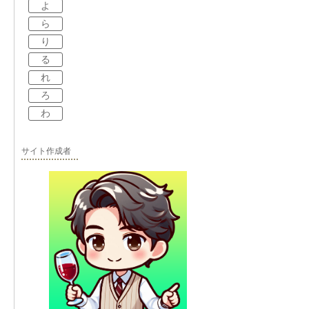
よ
ら
り
る
れ
ろ
わ
サイト作成者