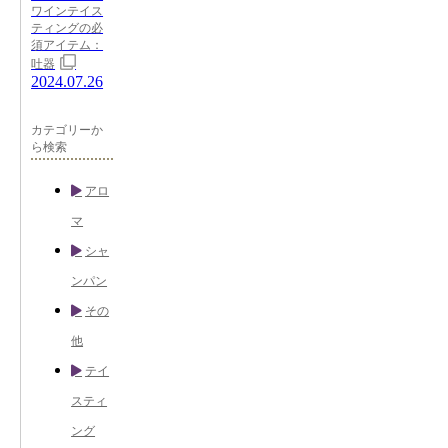
ワインテイス
ティングの必
須アイテム：
吐器
2024.07.26
カテゴリーか
ら検索
アロ
マ
シャ
ンパン
その
他
テイ
スティ
ング