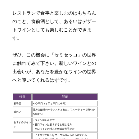
レストランで食事と楽しむのはもちろん
のこと、食前酒として、あるいはデザー
トワインとしても楽しむことができま
す。
ぜひ、この機会に「セミセッコ」の世界
に触れてみて下さい。新しいワインとの
出会いが、あなたを豊かなワインの世界
へと導いてくれるはずです。
特徴
詳細
甘辛度
やや辛口（甘口と辛口の中間）
甘みと酸味のバランスがとれた、フルーティーで爽やか
味わい
な味わい
– ワイン初心者の方
おすすめポイン
– 甘口ワインは甘すぎると感じる方
ト
– 辛口ワインの渋みや酸味が苦手な方
– イタリアで様々なブドウ品種から造られている