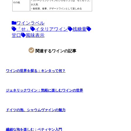
– スパークリングワインのプロセッコでは「セミセッコ」
その他
が人気
– 食前酒、食事、デザートワインとして楽しめる
ワインラベル
「せ」
イタリアワイン
残糖量
甘口
風味表示
関連するワインの記事
ワインの世界を探る：キンタって何？
ジェネリックワイン：気軽に楽しむワインの世界
ドイツの泡、シャウムヴァインの魅力
繊細な泡を楽しむ：ペティヤン入門