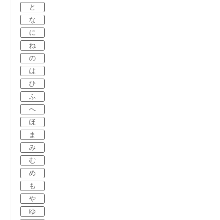
と
な
に
ね
の
は
ひ
ふ
へ
ほ
ま
み
む
め
も
や
ゆ