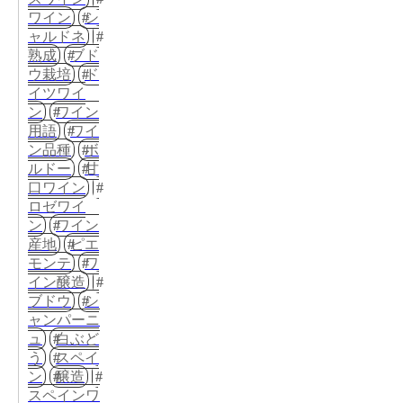
ワイン
シ
ャルドネ
熟成
ブド
ウ栽培
ド
イツワイ
ン
ワイン
用語
ワイ
ン品種
ボ
ルドー
甘
口ワイン
ロゼワイ
ン
ワイン
産地
ピエ
モンテ
ワ
イン醸造
ブドウ
シ
ャンパーニ
ュ
白ぶど
う
スペイ
ン
醸造
スペインワ