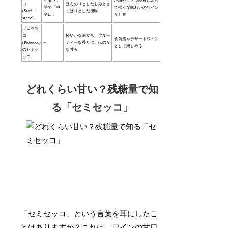
イタリア
地域やブドウ品種によっ
コ
ほんのりとした甘みとさ
語で「中
て様々な味わいのワイン
(Semi-
っぱりとした後味
辛口」
が存在
secco)
プロセッ
コ
軽やかな泡立ち、フルー
食前酒やデザートワイン
(Prosecco)
–
ティーな香りに、ほのか
として楽しめる
のセミセ
な甘み
ッコ
どれくらい甘い？残糖量で知
る「セミセッコ」
「セミセッコ」という言葉を耳にしたこ
とはありますか？これは、ワインの甘口