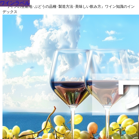
ワインラベル
ワインラベル
ワインラベル
ワインラベル
ワインラベル
ワインラベル
ワインラベル
ワインラベル
ワインラベル
『ワインの生産地･ぶどうの品種･製造方法･美味しい飲み方』ワイン知識のイン
デックス