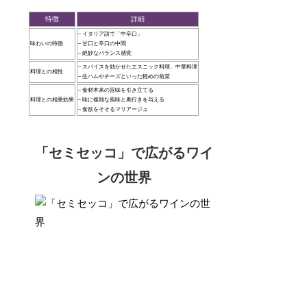
特徴
詳細
– イタリア語で「中辛口」
味わいの特徴
– 甘口と辛口の中間
– 絶妙なバランス感覚
– スパイスを効かせたエスニック料理、中華料理
料理との相性
– 生ハムやチーズといった軽めの前菜
– 食材本来の旨味を引き立てる
料理との相乗効果
– 味に複雑な風味と奥行きを与える
– 食欲をそそるマリアージュ
「セミセッコ」で広がるワイ
ンの世界