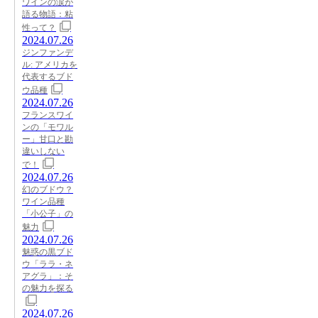
ワインの涙が
語る物語：粘
性って？
2024.07.26
ジンファンデ
ル: アメリカを
代表するブド
ウ品種
2024.07.26
フランスワイ
ンの「モワル
ー」甘口と勘
違いしない
で！
2024.07.26
幻のブドウ？
ワイン品種
「小公子」の
魅力
2024.07.26
魅惑の黒ブド
ウ「ララ・ネ
アグラ」：そ
の魅力を探る
2024.07.26