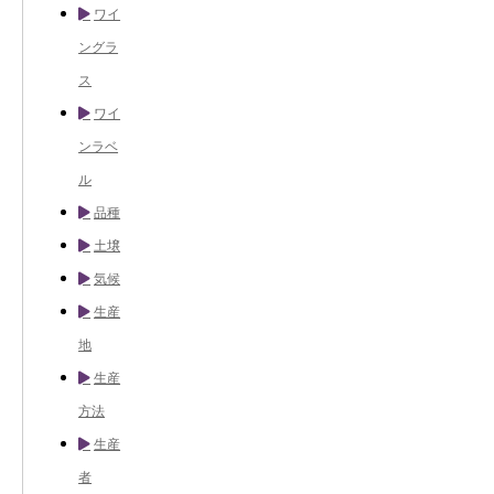
ワイ
ングラ
ス
ワイ
ンラベ
ル
品種
土壌
気候
生産
地
生産
方法
生産
者