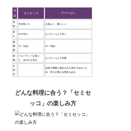
項
セミセッコ
アマービレ
目
意
半分乾いた
心地よい、愛らしい
味
甘
やや甘口
セミセッコより甘い
さ
残
糖
12～32g/L
32～50g/L
量
特
フルーティーな香り
セミセッコより甘露
徴
と、ほのかな甘み
注
法律で明確に規定された表示ではないた
意
–
め、甘さが異なる場合もある
点
どんな料理に合う？「セミセ
ッコ」の楽しみ方