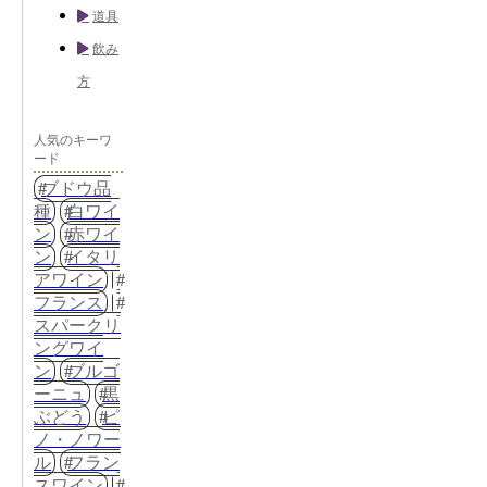
道具
飲み
方
人気のキーワ
ード
ブドウ品
種
白ワイ
ン
赤ワイ
ン
イタリ
アワイン
フランス
スパークリ
ングワイ
ン
ブルゴ
ーニュ
黒
ぶどう
ピ
ノ・ノワー
ル
フラン
スワイン