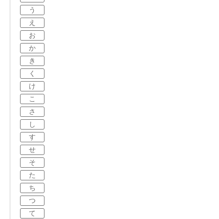
う
え
お
か
き
く
け
こ
さ
し
す
せ
そ
た
ち
つ
て