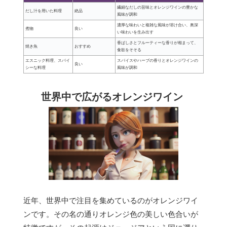
繊細なだしの旨味とオレンジワインの豊かな
だし汁を用いた料理
絶品
風味が調和
濃厚な味わいと複雑な風味が溶け合い、奥深
煮物
良い
い味わいを生み出す
香ばしさとフルーティーな香りが相まって、
焼き魚
おすすめ
食欲をそそる
エスニック料理、スパイ
スパイスやハーブの香りとオレンジワインの
良い
シーな料理
風味が調和
世界中で広がるオレンジワイン
近年、世界中で注目を集めているのがオレンジワイ
ンです。その名の通りオレンジ色の美しい色合いが