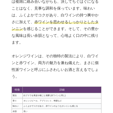
は複雑に絡み合いながらも、決してちぐはぐになる
ことはなく、見事な調和を保っています。味わい
は、ふくよかでコクがあり、白ワインの持つ爽やか
さに加えて、
赤ワインを思わせるしっかりとしたタ
ンニン
を感じることができます。そして、その豊か
な風味は長い余韻となって、心地よく口の中に残り
ます。
オレンジワインは、その独特の製法により、白ワイ
ンと赤ワイン、両方の魅力を兼ね備えた、まさに個
性派ワインと呼ぶにふさわしいお酒と言えるでしょ
う。
特徴
詳細
製法
白ブドウを果皮や種ごと発酵 (赤ワインと同じ)
香り
オレンジピール、アプリコット、蜂蜜など
味わい
ふくよかでコクがあり、赤ワインのようなタンニンも感じる
余韻
長い