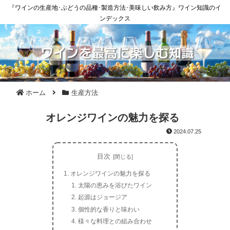
『ワインの生産地･ぶどうの品種･製造方法･美味しい飲み方』ワイン知識のイ
ンデックス
ホーム
生産方法
オレンジワインの魅力を探る
2024.07.25
目次
オレンジワインの魅力を探る
太陽の恵みを浴びたワイン
起源はジョージア
個性的な香りと味わい
様々な料理との組み合わせ