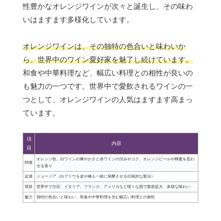
性豊かなオレンジワインが次々と誕生し、その味わ
いはますます多様化しています。
オレンジワインは、その独特の色合いと味わいか
ら、世界中のワイン愛好家を魅了し続けています。
和食や中華料理など、幅広い料理との相性が良いの
も魅力の一つです。世界中で愛飲されるワインの一
つとして、オレンジワインの人気はますます高まっ
ています。
項
内容
目
オレンジ色、白ワインの爽やかさと赤ワインの渋みやコク、オレンジピールや蜂蜜を思わ
特徴
せる香り
起源
ジョージア（白ブドウを皮や種も一緒に発酵させる伝統的な製法）
現状
世界中で注目、イタリア、フランス、アメリカなど様々な国で製造拡大、多様な味わい
魅力
独特の色合いと味わい、和食や中華料理を含む幅広い料理との相性