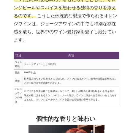
ンジピールやスパイスを思わせる独特の香りを添え
るのです。
こうした伝統的な製法で作られるオレン
ジワインは、ジョージアワインの中でも特別な存在
感を放ち、世界中のワイン愛好家を魅了し続けてい
ます。
項目
内容
ワイン
ジョージア（コーカサス地方）
産地
歴史
8000年以上
世界最古のワイン生産地として知られ、ブドウの栽培とワイン造りの伝統は途切れるこ
特徴
となく現代まで受け継がれている。
オレン
白ブドウを果皮や種ごと発酵させることで、美しい琥珀色と複雑な味わいを引き出す。
ジワイ
果皮や種に含まれるタンニンやフェノール類が、ワインに深みのある味わいをもたらす
ンの特
とともに、オレンジピールやスパイスを思わせる独特の香りを添える。
徴
個性的な香りと味わい