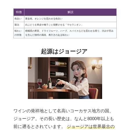
特徴
解説
色合い
黄金色、オレンジを思わせる色合い
製法
白ぶどうを果皮や種子ごと発酵させる「マセラシオン」
味わい
柑橘系の果実、ドライフルーツ、ハーブ、スパイスなどを思わせる香り、渋みや苦み
の特徴
を含んだ独特の風味、奥行きのある味わい
起源はジョージア
ワインの発祥地として名高いコーカサス地方の国、
ジョージア。その長い歴史は、なんと8000年以上も
前に遡るとされています。
ジョージアは世界最古の