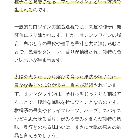
種子ごと発酵させる「マセラシオン」という方法で
生まれる
のです。
一般的な白ワインの製造過程では、果皮や種子は発
酵前に取り除かれます。しかしオレンジワインの場
合、白ぶどうの果皮や種子を果汁と共に漬け込むこ
とで、色素やタンニン、香りが抽出され、独特の色
と味わいが生まれます。
太陽の光をたっぷり浴びて育った果皮や種子には、
豊かな香りの成分や渋み、旨みが凝縮
されていま
す。オレンジワインは、それらをじっくりと抽出す
ることで、複雑な風味を持つワインとなるのです。
柑橘系の果実やドライフルーツ、ハーブ、スパイス
などを思わせる香り、渋みや苦みを含んだ独特の風
味、奥行きのある味わいは、まさに太陽の恵みの結
晶と言えるでしょう。