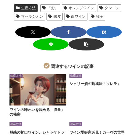
生産方法
「お」
オレンジワイン
タンニン
マセラシオン
果皮
白ワイン
種子
関連するワインの記事
生産方法
生産方法
シェリー酒の熟成法「ソレラ」
ワインの味わいを決める「収量」
の秘密
生産方法
生産方法
魅惑の甘口ワイン、シャッケトラ
ワイン愛好家必見！カーヴの世界