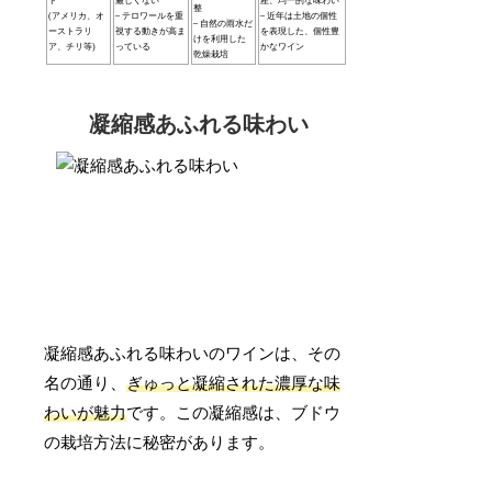
ド
厳しくない
産、均一的な味わい
整
(アメリカ、オ
– テロワールを重
– 近年は土地の個性
– 自然の雨水だ
ーストラリ
視する動きが高ま
を表現した、個性豊
けを利用した
ア、チリ等)
っている
かなワイン
乾燥栽培
凝縮感あふれる味わい
凝縮感あふれる味わいのワインは、その
名の通り、
ぎゅっと凝縮された濃厚な味
わいが魅力
です。この凝縮感は、ブドウ
の栽培方法に秘密があります。