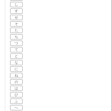
し
す
せ
そ
た
ち
つ
て
と
な
に
ね
の
は
ひ
ふ
へ