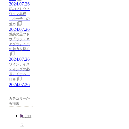
2024.07.26
幻のブドウ？
ワイン品種
「小公子」の
魅力
2024.07.26
魅惑の黒ブド
ウ「ララ・ネ
アグラ」：そ
の魅力を探る
2024.07.26
ワインテイス
ティングの必
須アイテム：
吐器
2024.07.26
カテゴリーか
ら検索
アロ
マ