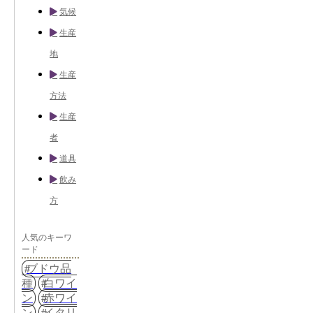
気候
生産
地
生産
方法
生産
者
道具
飲み
方
人気のキーワ
ード
ブドウ品
種
白ワイ
ン
赤ワイ
ン
イタリ