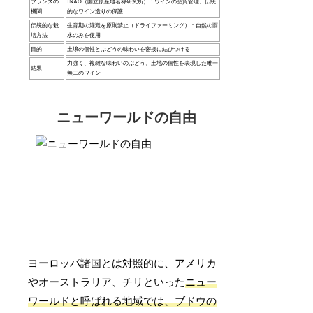
フランスの
INAO（国立原産地名称研究所）：ワインの品質管理、伝統
機関
的なワイン造りの保護
伝統的な栽
生育期の灌漑を原則禁止（ドライファーミング）：自然の雨
培方法
水のみを使用
目的
土壌の個性とぶどうの味わいを密接に結びつける
力強く、複雑な味わいのぶどう、土地の個性を表現した唯一
結果
無二のワイン
ニューワールドの自由
ヨーロッパ諸国とは対照的に、アメリカ
やオーストラリア、チリといった
ニュー
ワールドと呼ばれる地域では、ブドウの