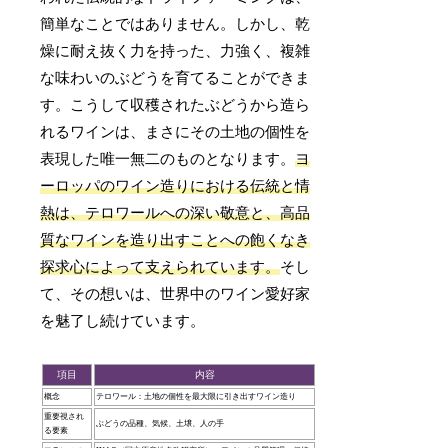
簡単なことではありません。しかし、乾
燥に耐え抜く力を持った、力強く、複雑
な味わいのぶどうを育てることができま
す。こうして収穫されたぶどうから造ら
れるワインは、まさにその土地の個性を
表現した唯一無二のものとなります。
ヨ
ーロッパのワイン造りにおける伝統と情
熱は、テロワールへの深い敬意と、高品
質なワインを造り出すことへの飽くなき
探求心によって支えられています。
そし
て、その想いは、世界中のワイン愛好家
を魅了し続けています。
項目
内容
概念
テロワール：土地の個性を最大限に引き出すワイン造り
重要視され
ぶどうの品種、気候、土壌、人の手
る要素