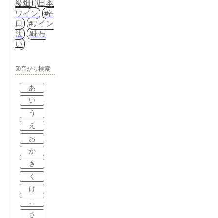
級畑
日本
ワイン
辛
口
ワイン
法
味わ
い
50音から検索
あ
い
う
え
お
か
き
く
け
こ
さ