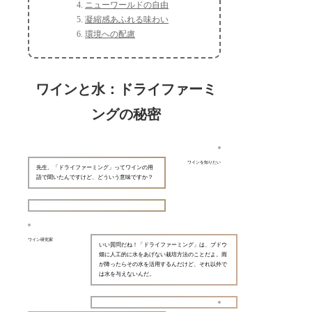
ニューワールドの自由
凝縮感あふれる味わい
環境への配慮
ワインと水：ドライファーミ
ングの秘密
ワインを知りたい
先生、「ドライファーミング」ってワインの用
語で聞いたんですけど、どういう意味ですか？
ワイン研究家
いい質問だね！「ドライファーミング」は、ブドウ
畑に人工的に水をあげない栽培方法のことだよ。雨
が降ったらその水を活用するんだけど、それ以外で
は水を与えないんだ。