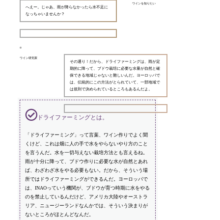
ワインを知りたい
へえー。じゃあ、雨が降らなかったら水不足に
なっちゃいませんか？
ワイン研究家
その通り！だから、ドライファーミングは、雨が定
期的に降って、ブドウ栽培に必要な水量が自然と確
保できる地域じゃないと難しいんだ。ヨーロッパで
は、伝統的にこの方法がとられていて、一部地域で
は規則で決められているところもあるんだよ。
ドライファーミングとは。
「ドライファーミング」って言葉、ワイン作りでよく聞
くけど、これは畑に人の手で水をやらないやり方のこと
を言うんだ。水を一切与えない栽培方法とも言えるね。
雨が十分に降って、ブドウ作りに必要な水が自然とあれ
ば、わざわざ水をやる必要もない。だから、そういう場
所ではドライファーミングができるんだ。ヨーロッパで
は、INAOっていう機関が、ブドウが育つ時期に水をやる
のを禁止しているんだけど、アメリカ大陸やオーストラ
リア、ニュージーランドなんかでは、そういう決まりが
ないところがほとんどなんだ。