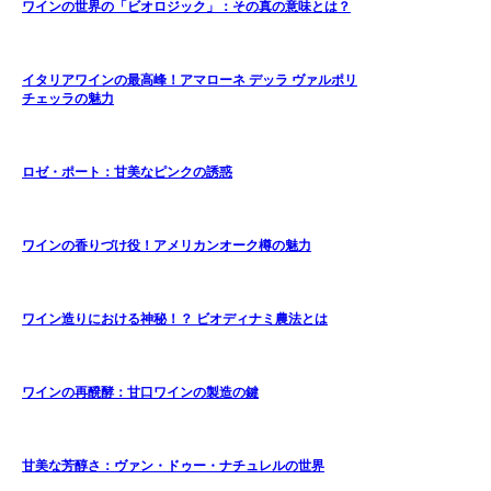
ワインの世界の「ビオロジック」：その真の意味とは？
イタリアワインの最高峰！アマローネ デッラ ヴァルポリ
チェッラの魅力
ロゼ・ポート：甘美なピンクの誘惑
ワインの香りづけ役！アメリカンオーク樽の魅力
ワイン造りにおける神秘！？ ビオディナミ農法とは
ワインの再醗酵：甘口ワインの製造の鍵
甘美な芳醇さ：ヴァン・ドゥー・ナチュレルの世界