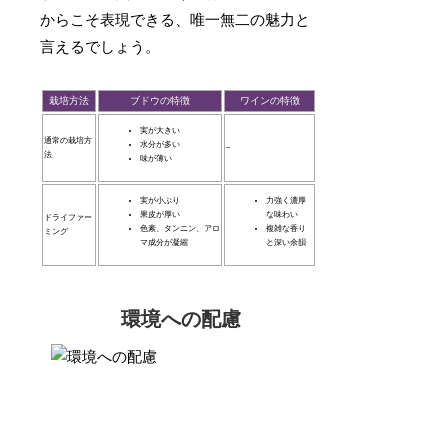
からこそ表現できる、唯一無二の魅力と
言えるでしょう。
栽培方法
ブドウの特徴
ワインの特徴
実が大きい
通常の栽培方
水分が多い
–
法
味が薄い
実が小ぶり
力強く濃厚
果皮が厚い
な味わい
ドライファー
色素、タンニン、アロ
複雑な香り
ミング
マ成分が凝縮
と深い余韻
環境への配慮