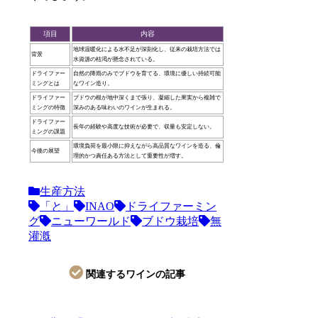
項目
内容
地球温暖化による水不足が深刻化し、従来の栽培方法では
背景
水資源の枯渇が懸念されている。
ドライファー
自然の降雨のみでブドウを育てる、環境に優しい持続可能
ミングとは
なワイン造り。
ドライファー
ブドウの根が地中深くまで張り、凝縮した果実から複雑で
ミングの特徴
深みのある味わいのワインが生まれる。
ドライファー
長年の経験や高度な技術が必要で、収量も安定しない。
ミングの課題
環境負荷を最小限に抑えながら高品質なワインを造る、倫
今後の展望
理的かつ責任ある方法として重要性が増す。
生産方法
「と」
INAO
ドライファーミン
グ
ニューワールド
ブドウ栽培
無
灌漑
関連するワインの記事