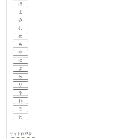
ほ
ま
み
む
め
も
や
ゆ
よ
ら
り
る
れ
ろ
わ
サイト作成者