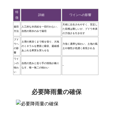
特
詳細
ワインへの影響
徴
天候に左右されやすく、安定し
栽培
人工的な水供給を一切行わない、
た収穫は難しいが、ブドウ本来
方法
自然の雨水のみで栽培
の力強さを引き出す
ブド
土壌の奥深くまで根を張り、大地
ウへ
力強く濃厚な味わい、土地の風
のミネラルを豊富に吸収、凝縮感
の影
土や個性が色濃く表現される
あふれる果実を実らせる
響
ワイ
ンの
自然の恵みと造り手の情熱が織り
–
味わ
なす、唯一無二の味わい
い
必要降雨量の確保