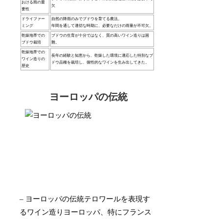
おける雨の重
欠
要性
ドライファー
自然の降雨のみでブドウを育てる農法。
ミング
年間を通して適切な時期に、必要なだけの雨量が不可欠。
乾燥地帯での
ブドウの生育が十分ではなく、質の高いワイン造りは困
ブドウ栽培
難。
乾燥地帯での
長年の経験と知恵から、乾燥した環境に適応した特別なブ
ワイン造りの
ドウ品種を栽培し、個性的なワインを生み出してきた。
歴史
ヨーロッパの伝統
– ヨーロッパの伝統テロワールを表現す
るワイン造りヨーロッパ、特にフランス