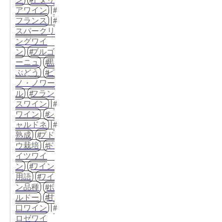
アワイン
フランス
スパークリ
ングワイ
ン
ブルゴ
ーニュ
黒
ぶどう
ピ
ノ・ノワー
ル
フラン
スワイン
ワイン
シ
ャルドネ
熟成
ブド
ウ栽培
ド
イツワイ
ン
ワイン
用語
ワイ
ン品種
ボ
ルドー
甘
口ワイン
ロゼワイ