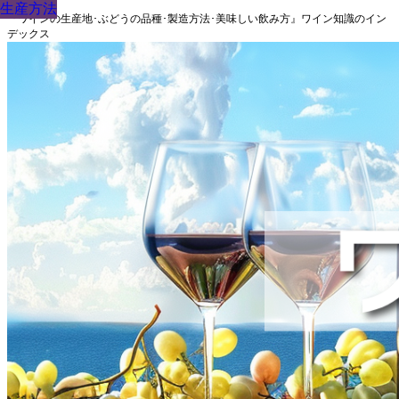
生産方法
生産方法
生産方法
生産方法
生産方法
生産方法
生産方法
生産方法
生産方法
『ワインの生産地･ぶどうの品種･製造方法･美味しい飲み方』ワイン知識のイン
デックス