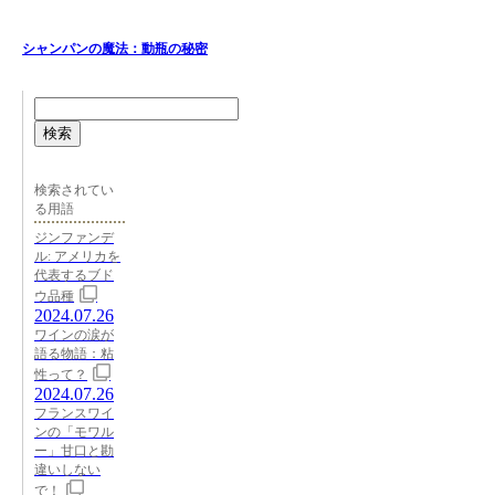
シャンパンの魔法：動瓶の秘密
検索
検索されてい
る用語
ジンファンデ
ル: アメリカを
代表するブド
ウ品種
2024.07.26
ワインの涙が
語る物語：粘
性って？
2024.07.26
フランスワイ
ンの「モワル
ー」甘口と勘
違いしない
で！