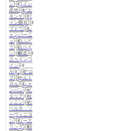
ン
ワイン
産地
ピエ
モンテ
ワ
イン醸造
ブドウ
シ
ャンパーニ
ュ
白ぶど
う
スペイ
ン
醸造
スペインワ
イン
AOC
アロ
マ
ポルト
ガル
シャ
ンパン
イ
タリア
タ
ンニン
カ
ベルネ・ソ
ーヴィニヨ
ン
リース
リング
特