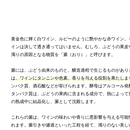
黄金色に輝く白ワイン、ルビーのように艶やかな赤ワイン。
インは決して透き通ってはいません。むしろ、ぶどうの果皮
濁りの原因となる物質を「澱（おり）」と呼びます。
澱には、ぶどう由来のものと、醸造過程で生じるものがあり
は、ワインにタンニンや色素、香りを与える役割を果たしま
ンパク質、酒石酸などが挙げられます。酵母はアルコール発
タンパク質は、ぶどうの果肉に含まれる成分で、熱によって
の熟成中に結晶化し、澱として沈殿します。
これらの澱は、ワインの味わいや香りに悪影響を与える可能
れます。澱引きや濾過といった工程を経て、濁りのない美し