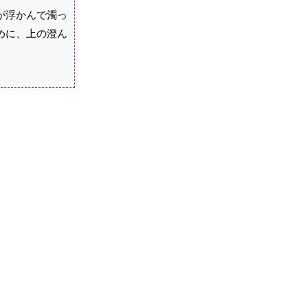
が浮かんで濁っ
めに、上の澄ん