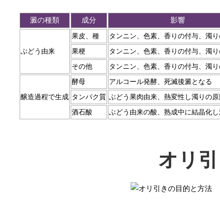
澱の種類
成分
影響
果皮、種
タンニン、色素、香りの付与、濁り
ぶどう由来
果梗
タンニン、色素、香りの付与、濁り
その他
タンニン、色素、香りの付与、濁り
酵母
アルコール発酵、死滅後澱となる
醸造過程で生成
タンパク質
ぶどう果肉由来、熱変性し濁りの原
酒石酸
ぶどう由来の酸、熟成中に結晶化し
オリ引