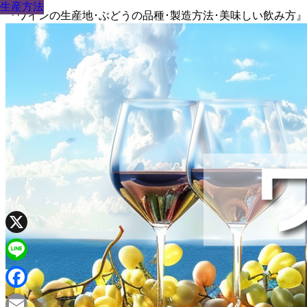
生産方法
生産方法
生産方法
生産方法
生産方法
生産方法
生産方法
生産方法
生産方法
『ワインの生産地･ぶどうの品種･製造方法･美味しい飲み方
X
Line
Facebook