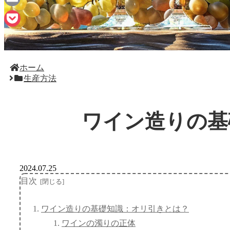
Email
Pocket
ホーム
生産方法
ワイン造りの基
2024.07.25
目次
ワイン造りの基礎知識：オリ引きとは？
ワインの濁りの正体