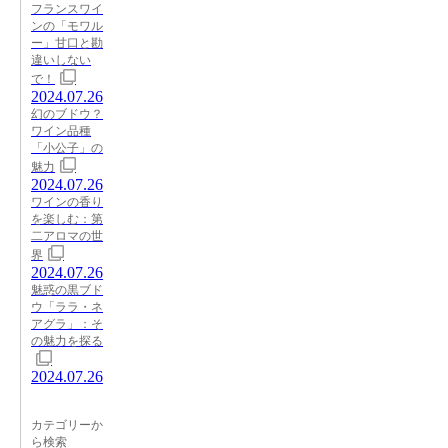
フランスワイ
ンの「モワル
ー」甘口と勘
違いしない
で！
2024.07.26
幻のブドウ？
ワイン品種
「小公子」の
魅力
2024.07.26
ワインの香り
を楽しむ：第
二アロマの世
界
2024.07.26
魅惑の黒ブド
ウ「ララ・ネ
アグラ」：そ
の魅力を探る
2024.07.26
カテゴリーか
ら検索