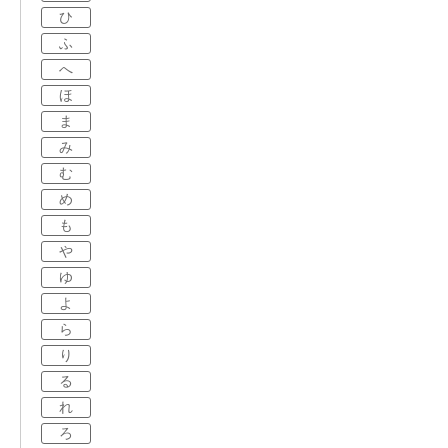
ひ
ふ
へ
ほ
ま
み
む
め
も
や
ゆ
よ
ら
り
る
れ
ろ