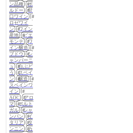
ン品種
ボ
ルドー
甘
口ワイン
ロゼワイ
ン
ワイン
産地
ピエ
モンテ
ワ
イン醸造
ブドウ
シ
ャンパーニ
ュ
白ぶど
う
スペイ
ン
醸造
スペインワ
イン
AOC
アロ
マ
ポルト
ガル
シャ
ンパン
イ
タリア
タ
ンニン
カ