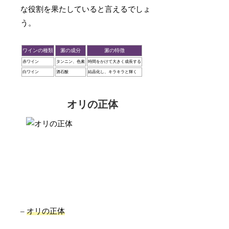
な役割を果たしていると言えるでしょ
う。
ワインの種類
澱の成分
澱の特徴
赤ワイン
タンニン、色素
時間をかけて大きく成長する
白ワイン
酒石酸
結晶化し、キラキラと輝く
オリの正体
–
オリの正体