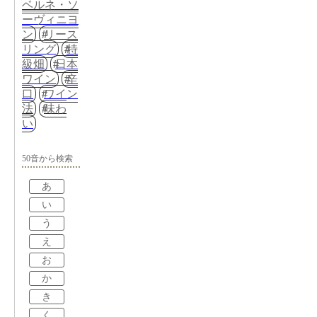
ベルネ・ソ
ーヴィニヨ
ン
リース
リング
特
級畑
日本
ワイン
辛
口
ワイン
法
味わ
い
50音から検索
あ
い
う
え
お
か
き
く