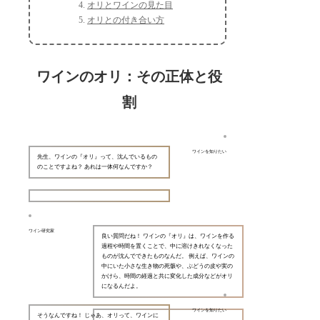
オリとワインの見た目
オリとの付き合い方
ワインのオリ：その正体と役
割
ワインを知りたい
先生、ワインの『オリ』って、沈んでいるもの
のことですよね？ あれは一体何なんですか？
ワイン研究家
良い質問だね！ ワインの『オリ』は、ワインを作る
過程や時間を置くことで、中に溶けきれなくなった
ものが沈んでできたものなんだ。 例えば、ワインの
中にいた小さな生き物の死骸や、ぶどうの皮や実の
かけら、時間の経過と共に変化した成分などがオリ
になるんだよ。
ワインを知りたい
そうなんですね！ じゃあ、オリって、ワインに