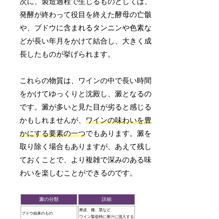
次に、製造過程で生じるものとしては、
発酵が終わって役目を終えた酵母の亡骸
や、ブドウに含まれるタンニンや色素な
どが長い年月をかけて結合し、大きく成
長したものが挙げられます。
これらの物質は、ワインの中で長い時間
をかけてゆっくりと沈殿し、澱となるの
です。澱が多いと見た目が劣ると感じる
かもしれませんが、
ワインの味わいを豊
かにする要素の一つ
でもあります。澱を
取り除く場合もありますが、あえて残し
ておくことで、より複雑で深みのある味
わいを楽しむことができるのです。
澱の分類
詳細
果皮、種、茎など
ブドウ由来のもの
ワイン製造時に果汁に混入する