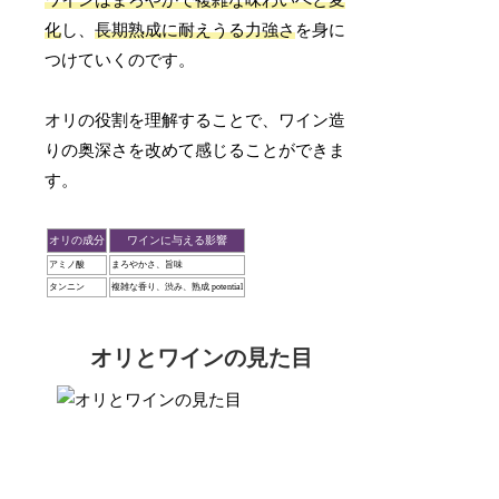
化
し、
長期熟成に耐えうる力強さ
を身に
つけていくのです。
オリの役割を理解することで、ワイン造
りの奥深さを改めて感じることができま
す。
オリの成分
ワインに与える影響
アミノ酸
まろやかさ、旨味
タンニン
複雑な香り、渋み、熟成 potential
オリとワインの見た目