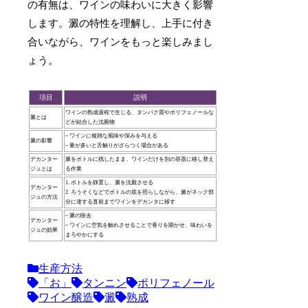
の有無は、ワインの味わいに大きく影響
します。澱の特性を理解し、上手に付き
合いながら、ワインをもっと楽しみまし
ょう。
項目
説明
ワインの熟成過程で生じる、タンパク質やポリフェノールな
澱とは
どが結合した沈殿物
– ワインに複雑な風味や深みを与える
澱の影響
– 量が多いと舌触りがざらつく場合がある
デカンター
澱をボトルに残したまま、ワインだけを別の容器に移し替え
ジュとは
る作業
1. ボトルを静置し、澱を沈殿させる
デカンター
2. ろうそくなどでボトルの底を照らしながら、澱がネック部
ジュの方法
分に達する直前までワインをデカンタに移す
– 澱の除去
デカンター
– ワインに空気を触れさせることで香りを開かせ、味わいを
ジュの効果
まろやかにする
生産方法
「お」
タンニン
ポリフェノール
ワイン醸造
澱
熟成