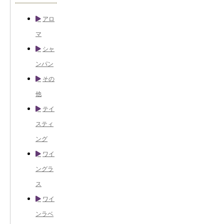
アロ
マ
シャ
ンパン
その
他
テイ
スティ
ング
ワイ
ングラ
ス
ワイ
ンラベ