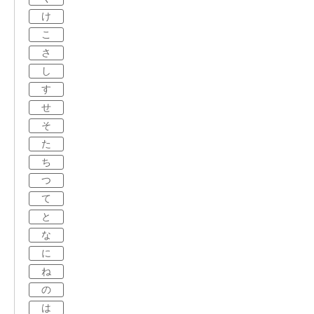
け
こ
さ
し
す
せ
そ
た
ち
つ
て
と
な
に
ね
の
は