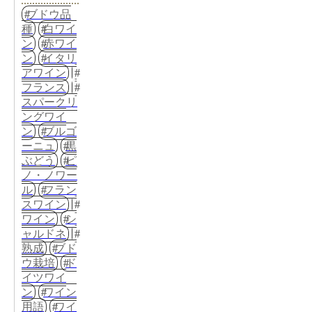
ブドウ品
種
白ワイ
ン
赤ワイ
ン
イタリ
アワイン
フランス
スパークリ
ングワイ
ン
ブルゴ
ーニュ
黒
ぶどう
ピ
ノ・ノワー
ル
フラン
スワイン
ワイン
シ
ャルドネ
熟成
ブド
ウ栽培
ド
イツワイ
ン
ワイン
用語
ワイ