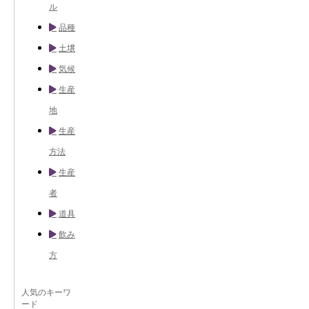
ル
品種
土壌
気候
生産
地
生産
方法
生産
者
道具
飲み
方
人気のキーワ
ード