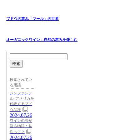
ブドウの恵み「マール」の世界
オーガニックワイン：自然の恵みを楽しむ
検索
検索されてい
る用語
ジンファンデ
ル: アメリカを
代表するブド
ウ品種
2024.07.26
ワインの涙が
語る物語：粘
性って？
2024.07.26