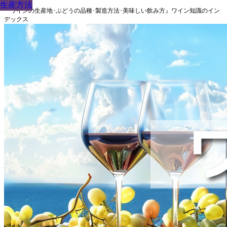
生産方法
生産方法
生産方法
生産方法
生産方法
生産方法
生産方法
生産方法
生産方法
『ワインの生産地･ぶどうの品種･製造方法･美味しい飲み方』ワイン知識のイン
デックス