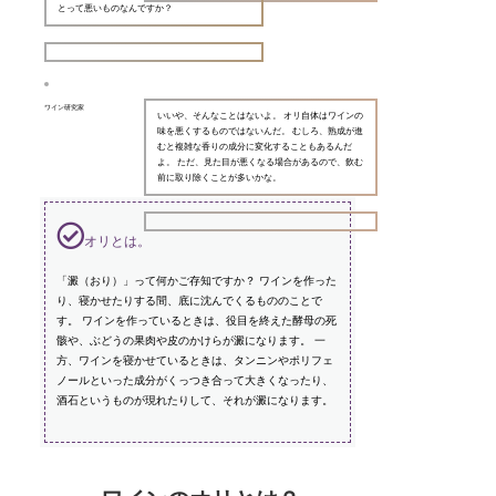
とって悪いものなんですか？
ワイン研究家
いいや、そんなことはないよ。 オリ自体はワインの
味を悪くするものではないんだ。 むしろ、熟成が進
むと複雑な香りの成分に変化することもあるんだ
よ。 ただ、見た目が悪くなる場合があるので、飲む
前に取り除くことが多いかな。
オリとは。
「澱（おり）」って何かご存知ですか？ ワインを作った
り、寝かせたりする間、底に沈んでくるもののことで
す。 ワインを作っているときは、役目を終えた酵母の死
骸や、ぶどうの果肉や皮のかけらが澱になります。 一
方、ワインを寝かせているときは、タンニンやポリフェ
ノールといった成分がくっつき合って大きくなったり、
酒石というものが現れたりして、それが澱になります。