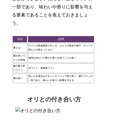
一部であり、味わいや香りに影響を与え
る要素であることを覚えておきましょ
う。
項目
説明
ワインの熟成過程で生じる、ぶどうの果皮や種子、タンパク
澱とは
質などが固まったもの
澱が多いワ
複雑な味わいや豊かな香りを持つことが多い
インの特徴
澱の量が多
赤ワイン、無濾過ワイン
いワイン
気になる場合はデキャンタージュで取り除く。澱もワインの
澱の扱い
一部であり、味わいや香りに影響を与える。
オリとの付き合い方