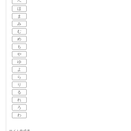
へ
ほ
ま
み
む
め
も
や
ゆ
よ
ら
り
る
れ
ろ
わ