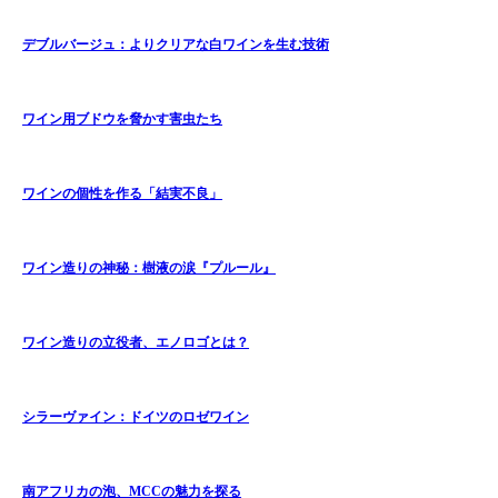
デブルバージュ：よりクリアな白ワインを生む技術
ワイン用ブドウを脅かす害虫たち
ワインの個性を作る「結実不良」
ワイン造りの神秘：樹液の涙『プルール』
ワイン造りの立役者、エノロゴとは？
シラーヴァイン：ドイツのロゼワイン
南アフリカの泡、MCCの魅力を探る