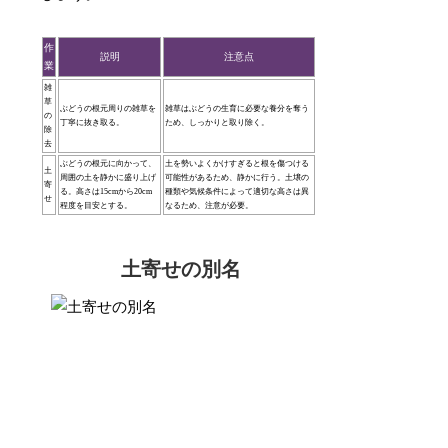
作
説明
注意点
業
雑
草
ぶどうの根元周りの雑草を
雑草はぶどうの生育に必要な養分を奪う
の
丁寧に抜き取る。
ため、しっかりと取り除く。
除
去
ぶどうの根元に向かって、
土を勢いよくかけすぎると根を傷つける
土
周囲の土を静かに盛り上げ
可能性があるため、静かに行う。土壌の
寄
る。高さは15cmから20cm
種類や気候条件によって適切な高さは異
せ
程度を目安とする。
なるため、注意が必要。
土寄せの別名