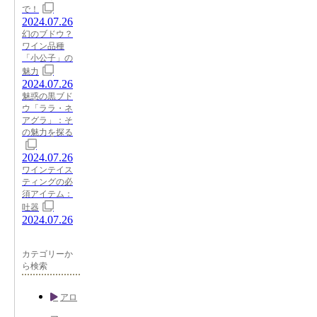
で！
2024.07.26
幻のブドウ？
ワイン品種
「小公子」の
魅力
2024.07.26
魅惑の黒ブド
ウ「ララ・ネ
アグラ」：そ
の魅力を探る
2024.07.26
ワインテイス
ティングの必
須アイテム：
吐器
2024.07.26
カテゴリーか
ら検索
アロ