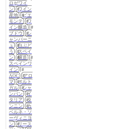
ロゼワイ
ン
ワイン
産地
ピエ
モンテ
ワ
イン醸造
ブドウ
シ
ャンパーニ
ュ
白ぶど
う
スペイ
ン
醸造
スペインワ
イン
AOC
アロ
マ
ポルト
ガル
シャ
ンパン
イ
タリア
タ
ンニン
カ
ベルネ・ソ
ーヴィニヨ
ン
リース