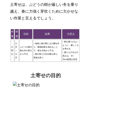
土寄せは、ぶどうの樹が厳しい冬を乗り
越え、春に力強く芽吹くために欠かせな
い作業と言えるでしょう。
作
時
目的
効果
注意点
業
期
– 根を傷つけない
11
– 地表と根の間に土の層を作
ように、優しく土
土
月
ぶどうの樹の
り、断熱効果を高めること
を寄せる
寄
～
根を冬の寒さ
で、根を冷気から守る
– 盛り上げる土の
せ
12
から守る
– 根の周りの水分量を保ち、
高さは、10～
月
乾燥を防ぐ
20cm程度が目安
土寄せの目的