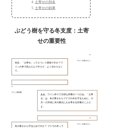
土寄せの別名
土寄せの効果
ぶどう樹を守る冬支度：土寄
せの重要性
ワインを知りたい
先生、「土寄せ」ってどういう意味ですか？ワ
インの本で読んだんですけど、よく分からなく
て。
ワイン研究家
ああ、ワイン作りで大切な作業の一つだね。「土寄
せ」は、冬の寒さからブドウの木を守るために、11
月～12月頃に木の根元に土を寄せる作業のことだ
よ。
ワインを知りたい
冬の寒さから守るためですか？ ブドウの木って