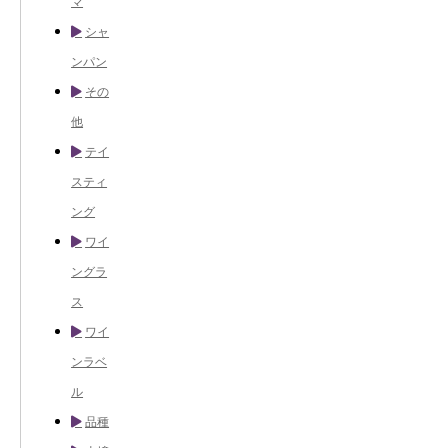
マ
シャ
ンパン
その
他
テイ
スティ
ング
ワイ
ングラ
ス
ワイ
ンラベ
ル
品種