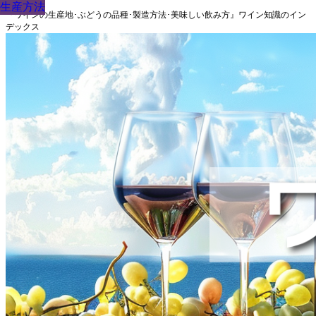
生産方法
生産方法
生産方法
生産方法
生産方法
生産方法
生産方法
生産方法
生産方法
『ワインの生産地･ぶどうの品種･製造方法･美味しい飲み方』ワイン知識のイン
デックス