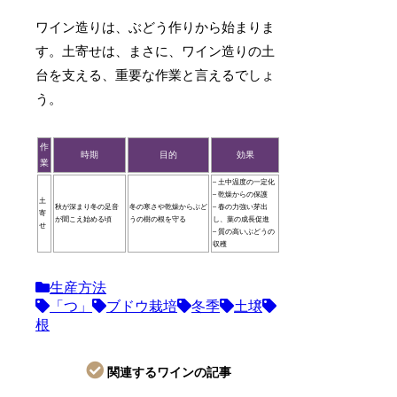
ワイン造りは、ぶどう作りから始まりま
す。土寄せは、まさに、ワイン造りの土
台を支える、重要な作業と言えるでしょ
う。
作
時期
目的
効果
業
– 土中温度の一定化
– 乾燥からの保護
土
秋が深まり冬の足音
冬の寒さや乾燥からぶど
– 春の力強い芽出
寄
が聞こえ始める頃
うの樹の根を守る
し、葉の成長促進
せ
– 質の高いぶどうの
収穫
生産方法
「つ」
ブドウ栽培
冬季
土壌
根
関連するワインの記事