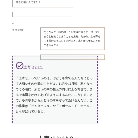
寒さに弱いんですか？
ワイン研究家
そうなんだ。特に根っこが寒さに弱くて、凍ってし
まうと枯れてしまうこともある。だから、土を寄せ
て布団のようにしてあげると、寒さから守ることが
できるんだよ。
土寄せとは。
「土寄せ」っていうのは、ぶどうを育てる人たちにとっ
て大切な冬の作業のことだよ。11月や12月頃、寒くなっ
てくる頃に、ぶどうの木の根元の周りに土を寄せて、ま
るで布団をかけてあげるようにするんだ。こうすること
で、冬の寒さからぶどうの木を守ってあげるんだよ。こ
の作業は「ビュタージュ」や「アポール・ド・テール」
とも呼ばれているよ。