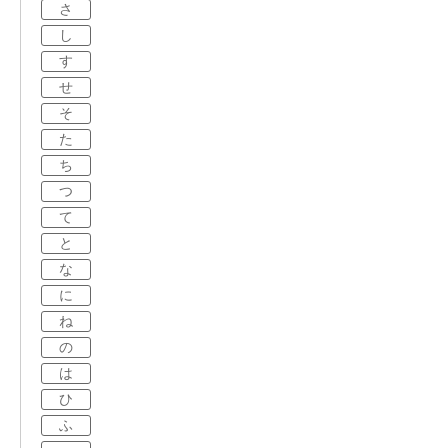
さ
し
す
せ
そ
た
ち
つ
て
と
な
に
ね
の
は
ひ
ふ