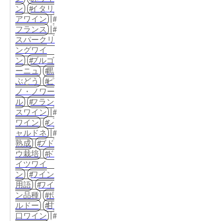
ン
イタリ
アワイン
フランス
スパークリ
ングワイ
ン
ブルゴ
ーニュ
黒
ぶどう
ピ
ノ・ノワー
ル
フラン
スワイン
ワイン
シ
ャルドネ
熟成
ブド
ウ栽培
ド
イツワイ
ン
ワイン
用語
ワイ
ン品種
ボ
ルドー
甘
口ワイン