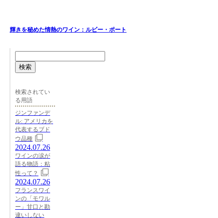
輝きを秘めた情熱のワイン：ルビー・ポート
検索
検索されてい
る用語
ジンファンデ
ル: アメリカを
代表するブド
ウ品種
2024.07.26
ワインの涙が
語る物語：粘
性って？
2024.07.26
フランスワイ
ンの「モワル
ー」甘口と勘
違いしない