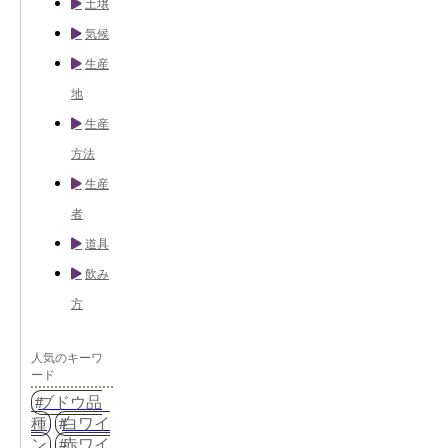
土壌
気候
生産
地
生産
方法
生産
者
道具
飲み
方
人気のキーワ
ード
ブドウ品
種
白ワイ
ン
赤ワイ