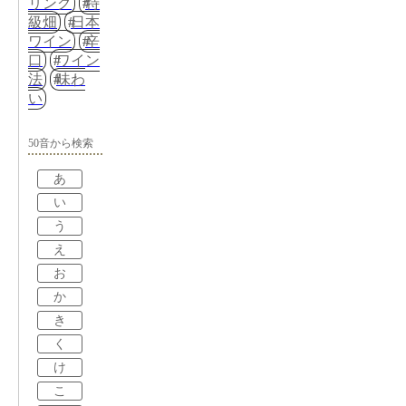
リング
特
級畑
日本
ワイン
辛
口
ワイン
法
味わ
い
50音から検索
あ
い
う
え
お
か
き
く
け
こ