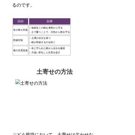
るのです。
目的
効果
– 地表近くの根を凍害から守る
冬の寒さ対策
– 土で覆うことで、冷気から根を守る
– 土壌の水分を保つ
乾燥対策
– 根が乾燥するのを防ぐ
– 冬に守られた根から水分を吸収
春の生育促進
– 力強い芽出しと生育を促す
土寄せの方法
ぶどう栽培において、
土寄せ
は欠かせな