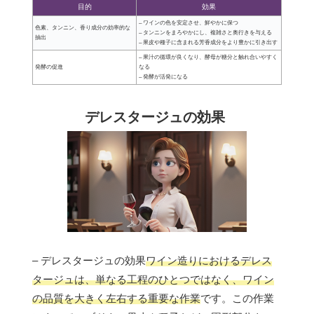
目的
効果
– ワインの色を安定させ、鮮やかに保つ
色素、タンニン、香り成分の効率的な
– タンニンをまろやかにし、複雑さと奥行きを与える
抽出
– 果皮や種子に含まれる芳香成分をより豊かに引き出す
– 果汁の循環が良くなり、酵母が糖分と触れ合いやすく
発酵の促進
なる
– 発酵が活発になる
デレスタージュの効果
– デレスタージュの効果
ワイン造りにおけるデレス
タージュは、単なる工程のひとつではなく、ワイン
の品質を大きく左右する重要な作業
です。この作業