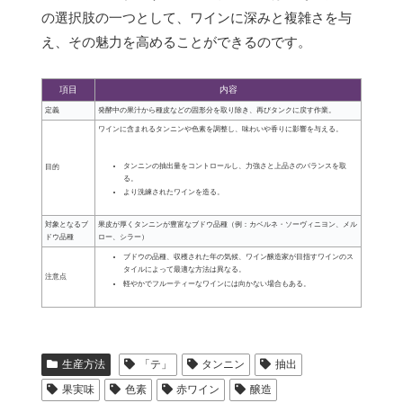
の選択肢の一つとして、ワインに深みと複雑さを与
え、その魅力を高めることができるのです。
項目
内容
定義
発酵中の果汁から種皮などの固形分を取り除き、再びタンクに戻す作業。
ワインに含まれるタンニンや色素を調整し、味わいや香りに影響を与える。
タンニンの抽出量をコントロールし、力強さと上品さのバランスを取
目的
る。
より洗練されたワインを造る。
対象となるブ
果皮が厚くタンニンが豊富なブドウ品種（例：カベルネ・ソーヴィニヨン、メル
ドウ品種
ロー、シラー）
ブドウの品種、収穫された年の気候、ワイン醸造家が目指すワインのス
タイルによって最適な方法は異なる。
注意点
軽やかでフルーティーなワインには向かない場合もある。
生産方法
「テ」
タンニン
抽出
果実味
色素
赤ワイン
醸造