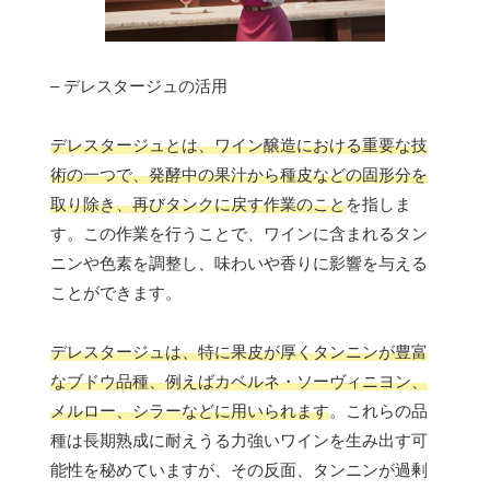
– デレスタージュの活用
デレスタージュとは、ワイン醸造における重要な技
術の一つで、発酵中の果汁から種皮などの固形分を
取り除き、再びタンクに戻す作業のこと
を指しま
す。この作業を行うことで、ワインに含まれるタン
ニンや色素を調整し、味わいや香りに影響を与える
ことができます。
デレスタージュは、特に果皮が厚くタンニンが豊富
なブドウ品種、例えばカベルネ・ソーヴィニヨン、
メルロー、シラーなどに用いられます
。これらの品
種は長期熟成に耐えうる力強いワインを生み出す可
能性を秘めていますが、その反面、タンニンが過剰