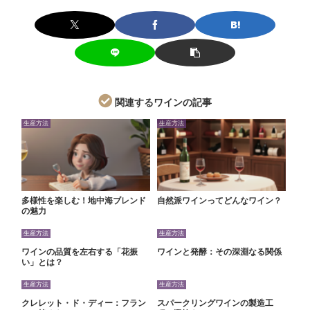
関連するワインの記事
生産方法
生産方法
多様性を楽しむ！地中海ブレンド
自然派ワインってどんなワイン？
の魅力
生産方法
生産方法
ワインの品質を左右する「花振
ワインと発酵：その深淵なる関係
い」とは？
生産方法
生産方法
クレレット・ド・ディー：フラン
スパークリングワインの製造工