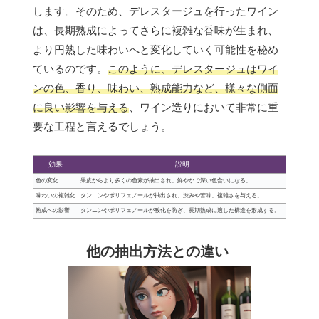
します。そのため、デレスタージュを行ったワイン
は、長期熟成によってさらに複雑な香味が生まれ、
より円熟した味わいへと変化していく可能性を秘め
ているのです。
このように、デレスタージュはワイ
ンの色、香り、味わい、熟成能力など、様々な側面
に良い影響を与える
、ワイン造りにおいて非常に重
要な工程と言えるでしょう。
効果
説明
色の変化
果皮からより多くの色素が抽出され、鮮やかで深い色合いになる。
味わいの複雑化
タンニンやポリフェノールが抽出され、渋みや苦味、複雑さを与える。
熟成への影響
タンニンやポリフェノールが酸化を防ぎ、長期熟成に適した構造を形成する。
他の抽出方法との違い