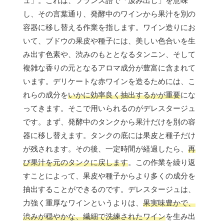
ュ」。これは、フランス語で「汲み出し」を意味
し、その言葉通り、発酵中のワインから果汁を別の
容器に移し替える作業を指します。ワイン造りにお
いて、ブドウの果皮や種子には、美しい色合いを生
み出す色素や、渋みのもととなるタンニン、そして
複雑な香りの元となるアロマ成分が豊富に含まれて
います。デリケートな赤ワインを造るためには、こ
れらの成分を
いかに効率良く抽出するかが重要
にな
ってきます。そこで用いられるのがデレスタージュ
です。まず、発酵中のタンクから果汁だけを別の容
器に移し替えます。タンクの底には果皮と種子だけ
が残されます。その後、一定時間が経過したら、
再
び果汁を元のタンクに戻します
。この作業を繰り返
すことによって、果皮や種子からより多くの成分を
抽出することができるのです。デレスタージュは、
力強く重厚なワインというよりは、
果実味豊かで、
渋みが穏やかな、繊細で洗練されたワイン
を生み出