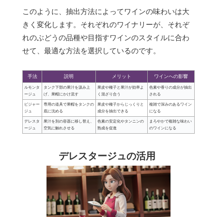
このように、抽出方法によってワインの味わいは大
きく変化します。それぞれのワイナリーが、それぞ
れのぶどうの品種や目指すワインのスタイルに合わ
せて、最適な方法を選択しているのです。
手法
説明
メリット
ワインへの影響
ルモンタ
タンク下部の果汁を汲み上
果皮や種子と果汁が効率よ
色素や香りの成分が抽出
ージュ
げ、果帽にかけ流す
く混ざり合う
される
ピジャー
専用の道具で果帽をタンクの
果皮や種子からじっくりと
複雑で深みのあるワイン
ジュ
底に沈める
成分を抽出できる
になる
デレスタ
果汁を別の容器に移し替え、
色素の安定化やタンニンの
まろやかで複雑な味わい
ージュ
空気に触れさせる
熟成を促進
のワインになる
デレスタージュの活用