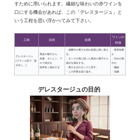
すために用いられます。繊細な味わいの赤ワインを
口にする機会があれば、この「デレスタージュ」と
いう工程を思い浮かべてみて下さい。
ワインの
工程
目的
効果
特徴
・発酵中の果汁を別の容器に移し替え
・果実味豊
果皮や種子から
る。
か
デレスタージュ
色素、タンニン、ア
・タンクの底に残った果皮と種子から
・渋みが穏
(フランス語で「汲
ロマ成分を
成分を抽出する。
やか
み出し」)
効率良く抽出する
・果汁を元のタンクに戻す。
・繊細
・この作業を繰り返す。
・洗練
デレスタージュの目的