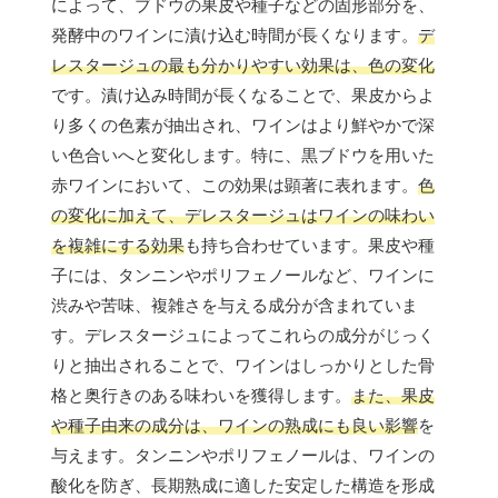
によって、ブドウの果皮や種子などの固形部分を、
発酵中のワインに漬け込む時間が長くなります。
デ
レスタージュの最も分かりやすい効果は、色の変化
です。漬け込み時間が長くなることで、果皮からよ
り多くの色素が抽出され、ワインはより鮮やかで深
い色合いへと変化します。特に、黒ブドウを用いた
赤ワインにおいて、この効果は顕著に表れます。
色
の変化に加えて、デレスタージュはワインの味わい
を複雑にする効果
も持ち合わせています。果皮や種
子には、タンニンやポリフェノールなど、ワインに
渋みや苦味、複雑さを与える成分が含まれていま
す。デレスタージュによってこれらの成分がじっく
りと抽出されることで、ワインはしっかりとした骨
格と奥行きのある味わいを獲得します。
また、果皮
や種子由来の成分は、ワインの熟成にも良い影響
を
与えます。タンニンやポリフェノールは、ワインの
酸化を防ぎ、長期熟成に適した安定した構造を形成