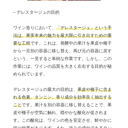
– デレスタージュの目的
ワイン造りにおいて、
「デレスタージュ」という手
法は、果実本来の魅力を最大限に引き出すための重
要な工程
です。これは、発酵中の果汁を果皮や種子
から一旦別の容器に移し替え、再び元の容器に戻す
という、一見すると単純な作業です。しかし、この
作業には、ワインの品質を大きく左右する目的が秘
められています。
デレスタージュの最大の目的は、
果皮や種子に含ま
れる色素、タンニン、香り成分を効率良く抽出する
こと
です。果汁を別の容器に移し替えることで、果
皮や種子が空気に触れ、穏やかな酸化が促されま
す。この酸化は、ワインの色を安定させ、鮮やかに
保つ効果があります。また、渋みの成分であるタン