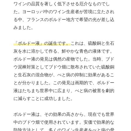
ワインの品質を著しく低下させる厄介なものでし
た。ヨーロッパ中のワイン生産者が苦境に立たされ
る中、フランスのボルドー地方で希望の光が差し込
みました。
「ボルドー液」の誕生です。
これは、硫酸銅と生石
灰を水に溶かして作る、鮮やかな青色の液体です。
ボルドー液の発見は偶然の産物でした。当時、ブド
ウ泥棒対策としてブドウ畑に散布されていた硫酸銅
と生石灰の混合物が、べと病の抑制に効果があるこ
とが分かりました。この発見は画期的で、ボルドー
液はたちまち世界中に広まり、べと病の被害を劇的
に減らすことに成功しました。
ボルドー液は、その効果の高さから、現在でも世界
中のブドウ畑で使用されています。安価で効果的な
防除方法として、多くのワイン生産者をべと病の脅