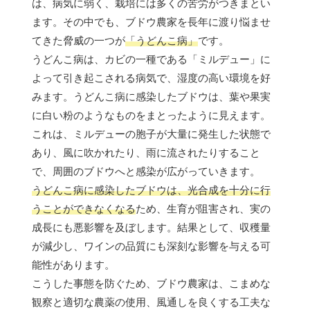
は、病気に弱く、栽培には多くの苦労がつきまとい
ます。その中でも、ブドウ農家を長年に渡り悩ませ
てきた脅威の一つが
「うどんこ病」
です。
うどんこ病は、カビの一種である「ミルデュー」に
よって引き起こされる病気で、湿度の高い環境を好
みます。うどんこ病に感染したブドウは、葉や果実
に白い粉のようなものをまとったように見えます。
これは、ミルデューの胞子が大量に発生した状態で
あり、風に吹かれたり、雨に流されたりすること
で、周囲のブドウへと感染が広がっていきます。
うどんこ病に感染したブドウは、光合成を十分に行
うことができなくなる
ため、生育が阻害され、実の
成長にも悪影響を及ぼします。結果として、収穫量
が減少し、ワインの品質にも深刻な影響を与える可
能性があります。
こうした事態を防ぐため、ブドウ農家は、こまめな
観察と適切な農薬の使用、風通しを良くする工夫な