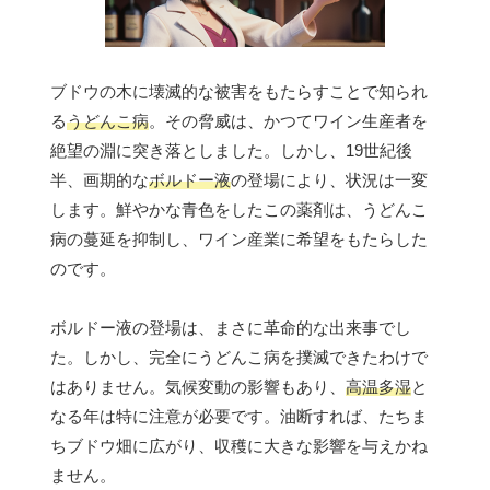
ブドウの木に壊滅的な被害をもたらすことで知られ
る
うどんこ病
。その脅威は、かつてワイン生産者を
絶望の淵に突き落としました。しかし、19世紀後
半、画期的な
ボルドー液
の登場により、状況は一変
します。鮮やかな青色をしたこの薬剤は、うどんこ
病の蔓延を抑制し、ワイン産業に希望をもたらした
のです。
ボルドー液の登場は、まさに革命的な出来事でし
た。しかし、完全にうどんこ病を撲滅できたわけで
はありません。気候変動の影響もあり、
高温多湿
と
なる年は特に注意が必要です。油断すれば、たちま
ちブドウ畑に広がり、収穫に大きな影響を与えかね
ません。