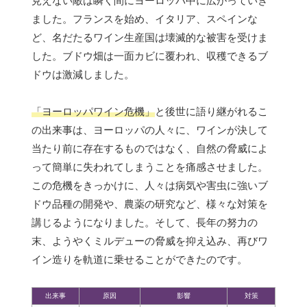
見えない敵は瞬く間にヨーロッパ中に広がっていき
ました。フランスを始め、イタリア、スペインな
ど、名だたるワイン生産国は壊滅的な被害を受けま
した。ブドウ畑は一面カビに覆われ、収穫できるブ
ドウは激減しました。
「ヨーロッパワイン危機」
と後世に語り継がれるこ
の出来事は、ヨーロッパの人々に、ワインが決して
当たり前に存在するものではなく、自然の脅威によ
って簡単に失われてしまうことを痛感させました。
この危機をきっかけに、人々は病気や害虫に強いブ
ドウ品種の開発や、農薬の研究など、様々な対策を
講じるようになりました。そして、長年の努力の
末、ようやくミルデューの脅威を抑え込み、再びワ
イン造りを軌道に乗せることができたのです。
出来事
原因
影響
対策