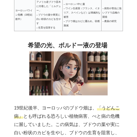
アメリカ産ブドウ苗木
– ヨーロッパ中に蔓
に付着した「ミルデュ
– ワイン生産国（フランス、イタ
– 病気や害虫に強
ヨーロッパワイ
ー」
リア、スペインなど）は壊滅的な
いブドウ品種の
ン危機（19世紀
– ブドウの葉や果実に
被害
開発
後半）
白い粉状のカビを生や
– ブドウ畑はカビに覆われ、収穫
– 農薬の研究
す
激減
– 生育を阻害する
希望の光、ボルドー液の登場
19世紀後半、ヨーロッパのブドウ畑は、
「うどんこ
病」
とも呼ばれる恐ろしい植物病害、べと病の危機
に瀕していました。この病気は、ブドウの葉や実に
白い粉状のカビを生やし、ブドウの生育を阻害し、