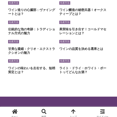
生産方法
生産方法
ワイン造りの心臓部：ヴァイング
ワイン醸造の秘密兵器！オークス
ートとは？
ティーブとは？
生産方法
生産方法
伝統的な泡の奇跡：トラディショ
果実味を引き出す！コールドマセ
ナル方式の魅力
レーションとは？
生産方法
生産方法
甘美な凝縮：クリオ・エクストラ
ワインの品質を決める選果とは
クシオンの魅力
生産方法
生産方法
ワインの味わいを左右する、短梢
ライト・ドライ・ホワイト・ポー
剪定とは？
トってどんなお酒？
© 2024 ワインを最高に楽しむ知識.
ホーム
検索
トップ
サイドバー