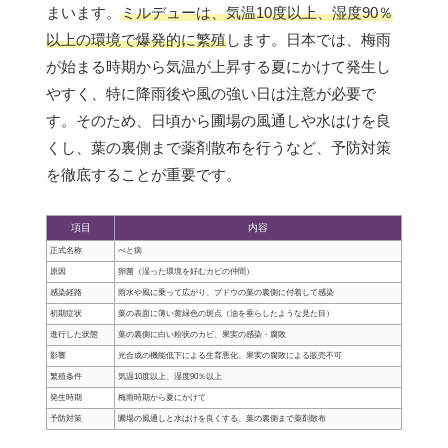
まいます。
ミルデューは、気温10度以上、湿度90％
以上の環境で爆発的に繁殖
します。日本では、梅雨
が始まる時期から気温が上昇する夏にかけて発生し
やすく、特に降雨後や風の強い日は注意が必要で
す。そのため、日頃から圃場の風通しや水はけを良
くし、葉の裏側まで薬剤散布を行うなど、予防対策
を徹底することが重要です。
項目
内容
正式名称
べと病
原因
卵菌（湿った環境を好むカビの仲間）
感染経路
雨水や風に乗って広がり、ブドウの葉の裏側に付着して感染
初期症状
葉の表面に薄い黄緑色の斑点（油を垂らしたような見た目）
進行した状態
葉の裏側に白い粉状のカビ、果実の感染・腐敗
影響
光合成の機能低下による生育悪化、果実の腐敗による販売不可
繁殖条件
気温10度以上、湿度90％以上
発生時期
梅雨時期から夏にかけて
予防対策
圃場の風通しと水はけを良くする、葉の裏側まで薬剤散布