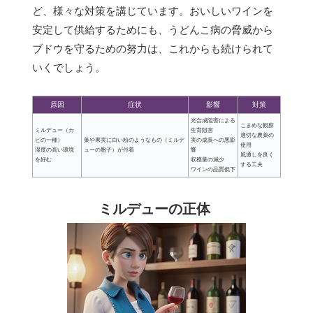
ど、様々な対策を講じています。おいしいワインを
安定して供給するためにも、うどんこ病の脅威から
ブドウを守るための努力は、これからも続けられて
いくでしょう。
原因
症状
影響
対策
光合成阻害による
こまめな観察
ミルデュー（カ
生育阻害
適切な農薬の
ビの一種）
葉や果実に白い粉のようなもの（ミルデ
実の成長への悪影
使用
湿度の高い環境
ューの胞子）が付着
響
風通しを良く
を好む
収穫量の減少
する工夫
ワインの品質低下
ミルデューの正体