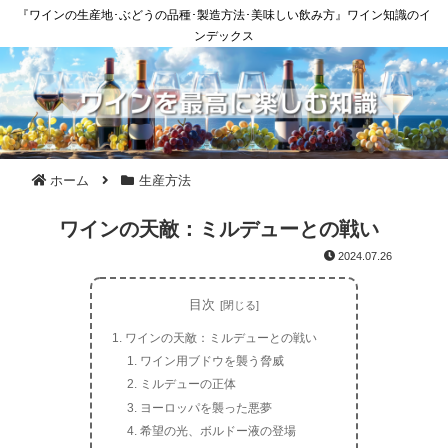
『ワインの生産地･ぶどうの品種･製造方法･美味しい飲み方』ワイン知識のイ
ンデックス
ホーム
生産方法
ワインの天敵：ミルデューとの戦い
2024.07.26
目次
ワインの天敵：ミルデューとの戦い
ワイン用ブドウを襲う脅威
ミルデューの正体
ヨーロッパを襲った悪夢
希望の光、ボルドー液の登場