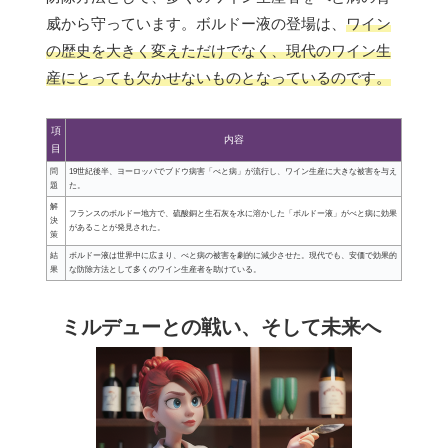
威から守っています。ボルドー液の登場は、
ワイン
の歴史を大きく変えただけでなく、現代のワイン生
産にとっても欠かせないものとなっているのです。
項
内容
目
問
19世紀後半、ヨーロッパでブドウ病害「べと病」が流行し、ワイン生産に大きな被害を与え
題
た。
解
フランスのボルドー地方で、硫酸銅と生石灰を水に溶かした「ボルドー液」がべと病に効果
決
があることが発見された。
策
結
ボルドー液は世界中に広まり、べと病の被害を劇的に減少させた。現代でも、安価で効果的
果
な防除方法として多くのワイン生産者を助けている。
ミルデューとの戦い、そして未来へ