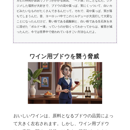
カビの仲間が原因でブドウがかかる病気、「ベト病」のことなんだ。ジメ
ジメした場所が大好きで、ブドウの花や葉っぱ、実にくっついて、白いカ
ビみたいなものがたくさんできるんだって。それで、花や葉っぱ、実が落
ちてしまうんだ。昔、ヨーロッパ中でこのミルデューが大流行して大変な
ことになったんだけど、青い粉である硫酸銅と、白い粉である生石灰を水
に混ぜた「ボルドー液」っていうのが効くってわかってからは、被害が減
ったんだ。今では世界中で使われているすごい方法なんだよ。
ワイン用ブドウを襲う脅威
おいしいワインは、原料となるブドウの品質によっ
て大きく左右されます。しかし、ワイン用ブドウ