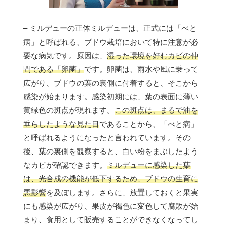
– ミルデューの正体ミルデューは、正式には「べと
病」と呼ばれる、ブドウ栽培において特に注意が必
要な病気です。原因は、
湿った環境を好むカビの仲
間である「卵菌」
です。卵菌は、雨水や風に乗って
広がり、ブドウの葉の裏側に付着すると、そこから
感染が始まります。感染初期には、葉の表面に薄い
黄緑色の斑点が現れます。
この斑点は、まるで油を
垂らしたような見た目
であることから、「べと病」
と呼ばれるようになったと言われています。その
後、葉の裏側を観察すると、白い粉をまぶしたよう
なカビが確認できます。
ミルデューに感染した葉
は、光合成の機能が低下するため、ブドウの生育に
悪影響
を及ぼします。さらに、放置しておくと果実
にも感染が広がり、果皮が褐色に変色して腐敗が始
まり、食用として販売することができなくなってし