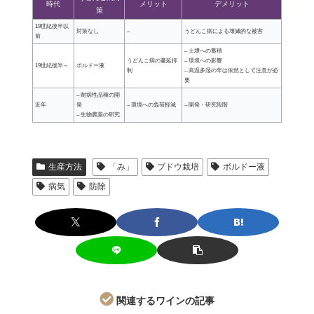
時代
メリット
デメリット
策
19世紀後半以
対策なし
–
うどんこ病による壊滅的な被害
前
– 土壌への蓄積
うどんこ病の蔓延抑
– 環境への影響
19世紀後半～
ボルドー液
制
– 高温多湿の年は依然として注意が必
要
– 耐病性品種の開
近年
発
– 環境への負荷軽減
– 開発・研究段階
– 生物農薬の研究
生産方法
「み」
ブドウ栽培
ボルドー液
病気
防除
関連するワインの記事