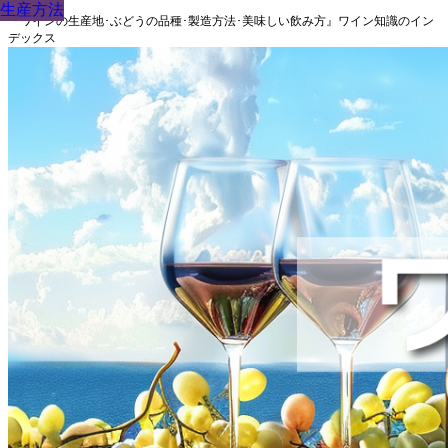
生産方法
生産方法
生産方法
生産方法
生産方法
生産方法
生産方法
生産方法
生産方法
『ワインの生産地･ぶどうの品種･製造方法･美味しい飲み方』ワイン知識のイン
デックス