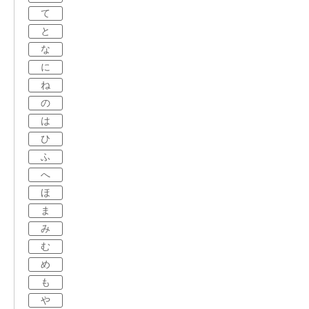
て
と
な
に
ね
の
は
ひ
ふ
へ
ほ
ま
み
む
め
も
や