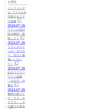
る用語
ジンファンデ
ル: アメリカを
代表するブド
ウ品種
2024.07.26
ワインの涙が
語る物語：粘
性って？
2024.07.26
フランスワイ
ンの「モワル
ー」甘口と勘
違いしない
で！
2024.07.26
幻のブドウ？
ワイン品種
「小公子」の
魅力
2024.07.26
魅惑の黒ブド
ウ「ララ・ネ
アグラ」：そ
の魅力を探る