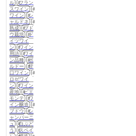
ル
フラン
スワイン
ワイン
シ
ャルドネ
熟成
ブド
ウ栽培
ド
イツワイ
ン
ワイン
用語
ワイ
ン品種
ボ
ルドー
甘
口ワイン
ロゼワイ
ン
ワイン
産地
ピエ
モンテ
ワ
イン醸造
ブドウ
シ
ャンパーニ
ュ
白ぶど
う
スペイ