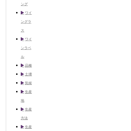
ング
ワイ
ングラ
ス
ワイ
ンラベ
ル
品種
土壌
気候
生産
地
生産
方法
生産