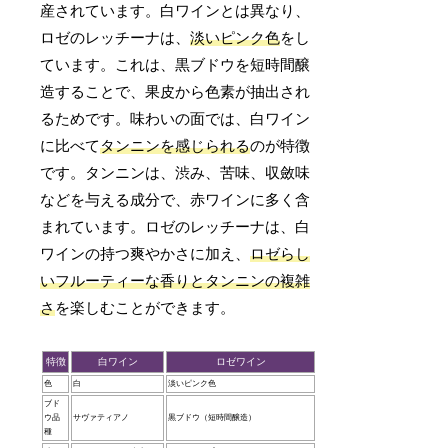
産されています。白ワインとは異なり、
ロゼのレッチーナは、
淡いピンク色
をし
ています。これは、黒ブドウを短時間醸
造することで、果皮から色素が抽出され
るためです。味わいの面では、白ワイン
に比べて
タンニンを感じられる
のが特徴
です。タンニンは、渋み、苦味、収斂味
などを与える成分で、赤ワインに多く含
まれています。ロゼのレッチーナは、白
ワインの持つ爽やかさに加え、
ロゼらし
いフルーティーな香りとタンニンの複雑
さ
を楽しむことができます。
特徴
白ワイン
ロゼワイン
色
白
淡いピンク色
ブド
ウ品
サヴァティアノ
黒ブドウ（短時間醸造）
種