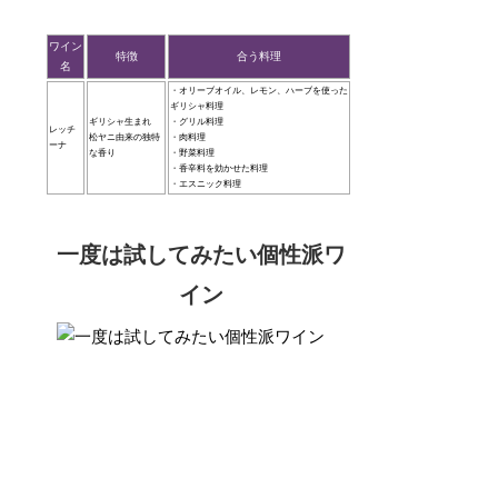
ワイン
特徴
合う料理
名
・オリーブオイル、レモン、ハーブを使った
ギリシャ料理
ギリシャ生まれ
・グリル料理
レッチ
松ヤニ由来の独特
・肉料理
ーナ
な香り
・野菜料理
・香辛料を効かせた料理
・エスニック料理
一度は試してみたい個性派ワ
イン