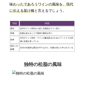
味わったであろうワインの風味を、現代
に伝える架け橋
と言えるでしょう。
項目
内容
歴史
古代ギリシャ時代から続く伝統的なワイン造り
特徴
松脂を加えることで独特の風味を持つ
古代ギリシャ時代、ワインの酸化防止のためにアンフォラの内
由来
側に松脂を塗っていた
現代への
古代の伝統的な製法を守りながら、松脂を加えて作られている
影響
独特の松脂の風味