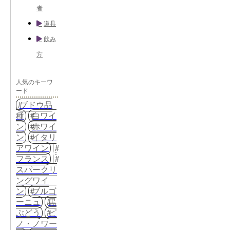
者
道具
飲み
方
人気のキーワ
ード
ブドウ品
種
白ワイ
ン
赤ワイ
ン
イタリ
アワイン
フランス
スパークリ
ングワイ
ン
ブルゴ
ーニュ
黒
ぶどう
ピ
ノ・ノワー