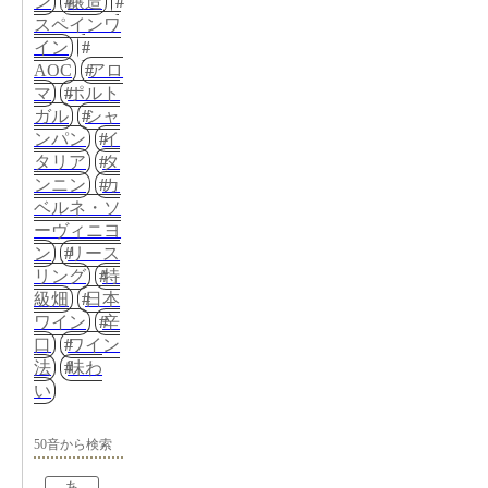
ン
醸造
スペインワ
イン
AOC
アロ
マ
ポルト
ガル
シャ
ンパン
イ
タリア
タ
ンニン
カ
ベルネ・ソ
ーヴィニヨ
ン
リース
リング
特
級畑
日本
ワイン
辛
口
ワイン
法
味わ
い
50音から検索
あ