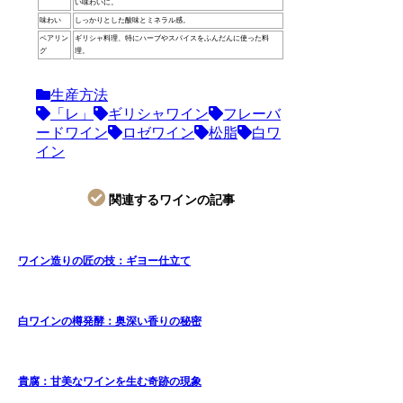
い味わいに。
味わい
しっかりとした酸味とミネラル感。
ペアリン
ギリシャ料理、特にハーブやスパイスをふんだんに使った料
グ
理。
生産方法
「レ」
ギリシャワイン
フレーバ
ードワイン
ロゼワイン
松脂
白ワ
イン
関連するワインの記事
ワイン造りの匠の技：ギヨー仕立て
白ワインの樽発酵：奥深い香りの秘密
貴腐：甘美なワインを生む奇跡の現象