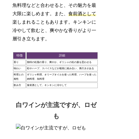
魚料理などと合わせると、その魅力を最
大限に楽しめます。また、
食前酒として
楽しまれることもあります。キンキンに
冷やして飲むと、爽やかな香りがより一
層引き立ちます。
特徴
詳細
香り
独特の松脂の香り、爽やか、ギリシャの松の森を思わせる
味わい
松やハーブ、スパイスなどが複雑に絡み合い、奥行きがある
料理との
ギリシャ料理、オリーブオイルを使った料理、ハーブを使った
相性
肉料理、魚料理
飲み方
食前酒として、キンキンに冷やして
白ワインが主流ですが、ロゼ
も