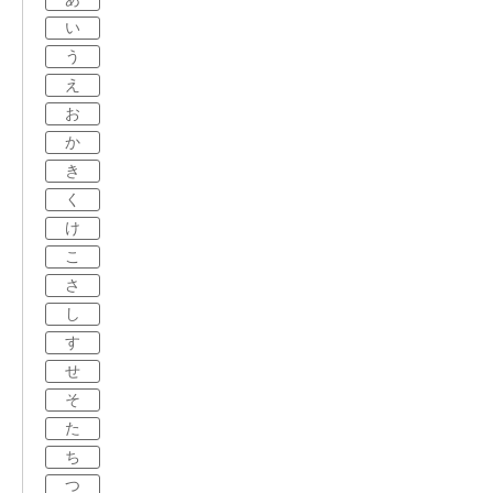
い
う
え
お
か
き
く
け
こ
さ
し
す
せ
そ
た
ち
つ