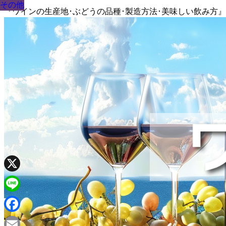
その他
その他
その他
その他
その他
その他
その他
その他
その他
『ワインの生産地･ぶどうの品種･製造方法･美味しい飲み方
X
Line
Facebook