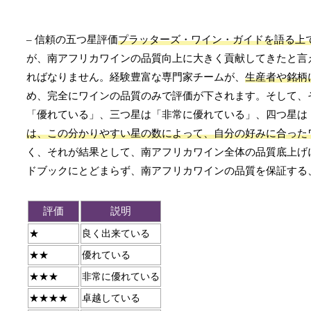
– 信頼の五つ星評価
プラッターズ・ワイン・ガイドを語る上
が、南アフリカワインの品質向上に大きく貢献してきたと言
ればなりません。経験豊富な専門家チームが、
生産者や銘柄
め、完全にワインの品質のみで評価が下されます。そして、
「優れている」、三つ星は「非常に優れている」、四つ星は
は、この分かりやすい星の数によって、自分の好みに合った
く、それが結果として、南アフリカワイン全体の品質底上げ
ドブックにとどまらず、南アフリカワインの品質を保証する
評価
説明
★
良く出来ている
★★
優れている
★★★
非常に優れている
★★★★
卓越している