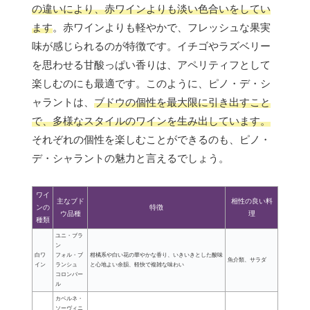
の違いにより、赤ワインよりも淡い色合いをしてい
ます
。赤ワインよりも軽やかで、フレッシュな果実
味が感じられるのが特徴です。イチゴやラズベリー
を思わせる甘酸っぱい香りは、アペリティフとして
楽しむのにも最適です。このように、ピノ・デ・シ
ャラントは、
ブドウの個性を最大限に引き出すこと
で、多様なスタイルのワインを生み出しています。
それぞれの個性を楽しむことができるのも、ピノ・
デ・シャラントの魅力と言えるでしょう。
ワイ
主なブド
相性の良い料
ンの
特徴
ウ品種
理
種類
ユニ・ブラ
ン
白ワ
フォル・ブ
柑橘系や白い花の華やかな香り、いきいきとした酸味
魚介類、サラダ
イン
ランシュ
と心地よい余韻、軽快で複雑な味わい
コロンバー
ル
カベルネ・
ソーヴィニ