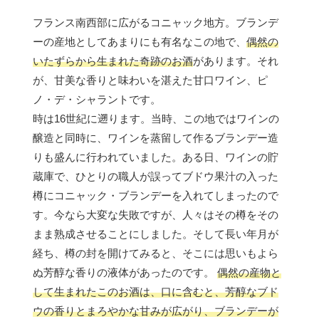
フランス南西部に広がるコニャック地方。ブランデ
ーの産地としてあまりにも有名なこの地で、
偶然の
いたずらから生まれた奇跡のお酒
があります。それ
が、甘美な香りと味わいを湛えた甘口ワイン、ピ
ノ・デ・シャラントです。
時は16世紀に遡ります。当時、この地ではワインの
醸造と同時に、ワインを蒸留して作るブランデー造
りも盛んに行われていました。ある日、ワインの貯
蔵庫で、ひとりの職人が誤ってブドウ果汁の入った
樽にコニャック・ブランデーを入れてしまったので
す。今なら大変な失敗ですが、人々はその樽をその
まま熟成させることにしました。そして長い年月が
経ち、樽の封を開けてみると、そこには思いもよら
ぬ芳醇な香りの液体があったのです。
偶然の産物と
して生まれたこのお酒は、口に含むと、芳醇なブド
ウの香りとまろやかな甘みが広がり、ブランデーが