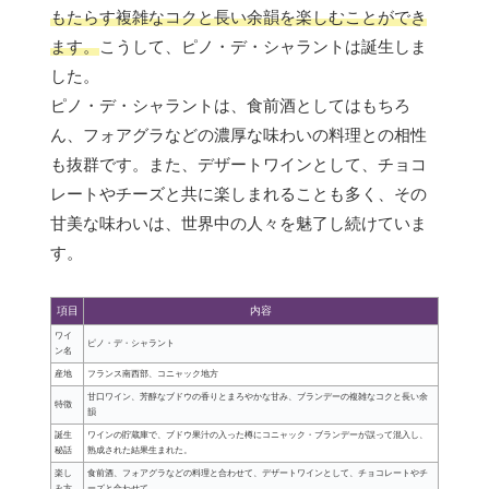
もたらす複雑なコクと長い余韻を楽しむことができ
ます。
こうして、ピノ・デ・シャラントは誕生しま
した。
ピノ・デ・シャラントは、食前酒としてはもちろ
ん、フォアグラなどの濃厚な味わいの料理との相性
も抜群です。また、デザートワインとして、チョコ
レートやチーズと共に楽しまれることも多く、その
甘美な味わいは、世界中の人々を魅了し続けていま
す。
項目
内容
ワイ
ピノ・デ・シャラント
ン名
産地
フランス南西部、コニャック地方
甘口ワイン、芳醇なブドウの香りとまろやかな甘み、ブランデーの複雑なコクと長い余
特徴
韻
誕生
ワインの貯蔵庫で、ブドウ果汁の入った樽にコニャック・ブランデーが誤って混入し、
秘話
熟成された結果生まれた。
楽し
食前酒、フォアグラなどの料理と合わせて、デザートワインとして、チョコレートやチ
み方
ーズと合わせて