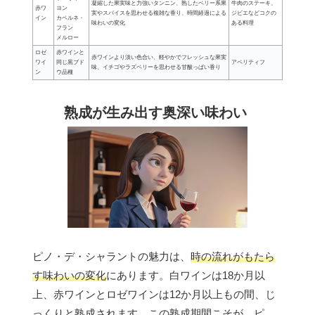
凝縮した果実味と力強いタンニン、熟したベリー系果
牛肉のステーキ、
赤ワ
ヨン
実やスパイスを思わせる複雑な香り、時間経過による
ジビエなどコクの
イン
カベルネ・
味わいの変化
ある料理
フラン
メルロー
ロゼ
赤ワインと
赤ワインより淡い色合い、軽やかでフレッシュな果実
ワイ
同じ黒ブド
アペリティフ
味、イチゴやラズベリーを思わせる甘酸っぱい香り
ン
ウ品種
熟成が生み出す奥深い味わい
ピノ・デ・シャラントの魅力は、
時の流れがもたら
す味わいの変化
にあります。白ワインは18か月以
上、赤ワインとロゼワインは12か月以上もの間、じ
っくりと熟成されます。この熟成期間こそが、ピ