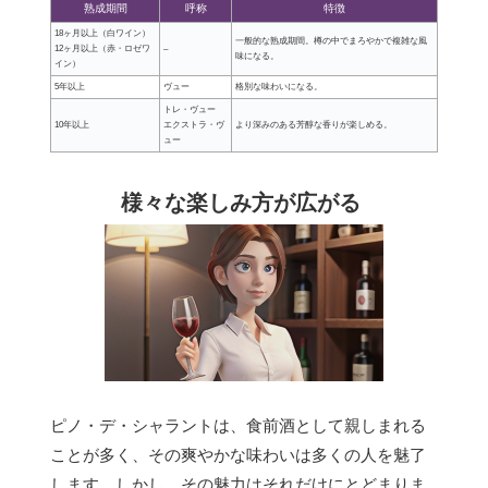
熟成期間
呼称
特徴
18ヶ月以上（白ワイン）
一般的な熟成期間。樽の中でまろやかで複雑な風
12ヶ月以上（赤・ロゼワ
–
味になる。
イン）
5年以上
ヴュー
格別な味わいになる。
トレ・ヴュー
10年以上
エクストラ・ヴ
より深みのある芳醇な香りが楽しめる。
ュー
様々な楽しみ方が広がる
ピノ・デ・シャラントは、食前酒として親しまれる
ことが多く、その爽やかな味わいは多くの人を魅了
します。しかし、その魅力はそれだけにとどまりま