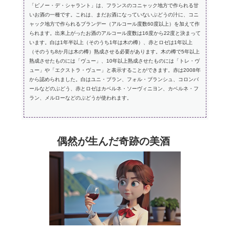
「ピノー・デ・シャラント」は、フランスのコニャック地方で作られる甘
いお酒の一種です。これは、まだお酒になっていないぶどうの汁に、コニ
ャック地方で作られるブランデー（アルコール度数60度以上）を加えて作
られます。出来上がったお酒のアルコール度数は16度から22度と決まって
います。白は1年半以上（そのうち1年は木の樽）、赤とロゼは1年以上
（そのうち8か月は木の樽）熟成させる必要があります。木の樽で5年以上
熟成させたものには「ヴュー」、10年以上熟成させたものには「トレ・ヴ
ュー」や「エクストラ・ヴュー」と表示することができます。赤は2008年
から認められました。白はユニ・ブラン、フォル・ブランシュ、コロンバ
ールなどのぶどう、赤とロゼはカベルネ・ソーヴィニヨン、カベルネ・フ
ラン、メルローなどのぶどうが使われます。
偶然が生んだ奇跡の美酒