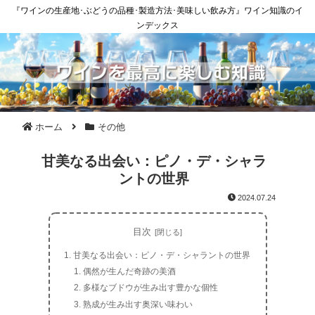
『ワインの生産地･ぶどうの品種･製造方法･美味しい飲み方』ワイン知識のイ
ンデックス
ホーム
その他
甘美なる出会い：ピノ・デ・シャラ
ントの世界
2024.07.24
目次
甘美なる出会い：ピノ・デ・シャラントの世界
偶然が生んだ奇跡の美酒
多様なブドウが生み出す豊かな個性
熟成が生み出す奥深い味わい