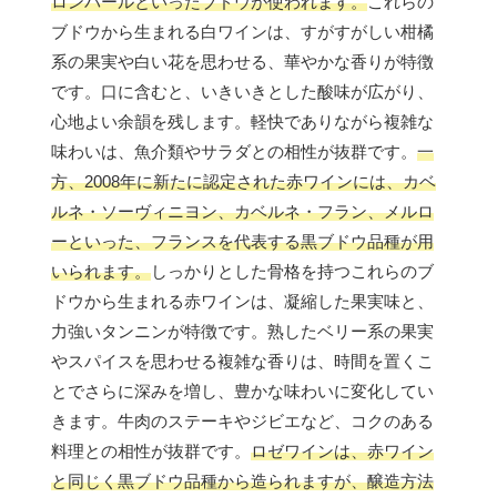
ロンバールといったブドウが使われます。
これらの
ブドウから生まれる白ワインは、すがすがしい柑橘
系の果実や白い花を思わせる、華やかな香りが特徴
です。口に含むと、いきいきとした酸味が広がり、
心地よい余韻を残します。軽快でありながら複雑な
味わいは、魚介類やサラダとの相性が抜群です。
一
方、2008年に新たに認定された赤ワインには、カベ
ルネ・ソーヴィニヨン、カベルネ・フラン、メルロ
ーといった、フランスを代表する黒ブドウ品種が用
いられます。
しっかりとした骨格を持つこれらのブ
ドウから生まれる赤ワインは、凝縮した果実味と、
力強いタンニンが特徴です。熟したベリー系の果実
やスパイスを思わせる複雑な香りは、時間を置くこ
とでさらに深みを増し、豊かな味わいに変化してい
きます。牛肉のステーキやジビエなど、コクのある
料理との相性が抜群です。
ロゼワインは、赤ワイン
と同じく黒ブドウ品種から造られますが、醸造方法