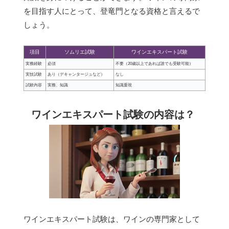
を目指す人にとって、登竜門となる資格と言えるで
しょう。
項目
ソムリエ試験
ワインエキスパート試験
実務経験
必須
不要（20歳以上であれば誰でも受験可能）
実技試験
あり（デキャンタージュなど）
なし
試験内容
実務、知識
知識重視
ワインエキスパート試験の内容は？
ワインエキスパート試験は、ワインの専門家として