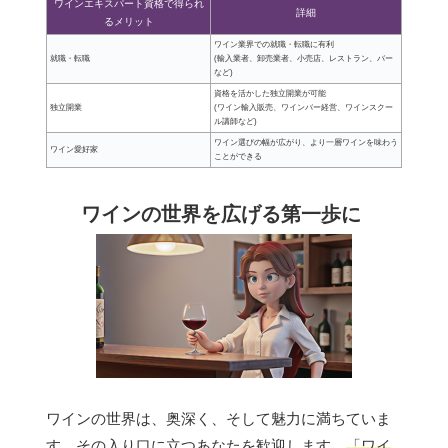
ワインエキスパート資格で得られ
詳細
るメリット
ワイン業界での就職・転職に有利
就職・転職
(輸入業者、卸売業者、小売店、レストラン、バー
など)
資格を活かした独立開業が可能
独立開業
(ワイン輸入販売、ワインバー経営、ワインスクー
ル講師など)
ワイン選びの幅が広がり、より一層ワインを味わう
ワイン愛好家
ことができる
ワインの世界を広げる第一歩に
ワインの世界は、奥深く、そして魅力に満ちていま
す。その入り口に立つあなたを歓迎します。
「ワイ