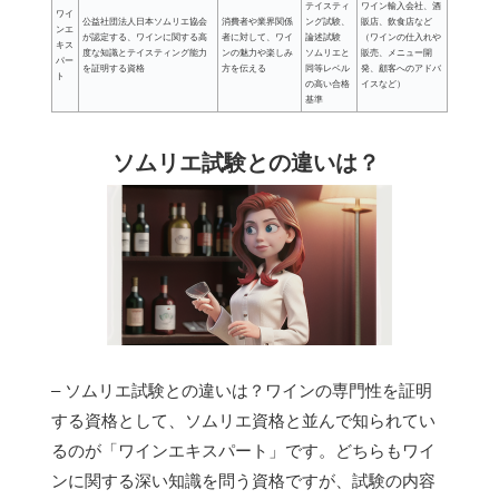
テイスティ
ワイン輸入会社、酒
ワイ
公益社団法人日本ソムリエ協会
消費者や業界関係
ング試験、
販店、飲食店など
ンエ
が認定する、ワインに関する高
者に対して、ワイ
論述試験
（ワインの仕入れや
キス
度な知識とテイスティング能力
ンの魅力や楽しみ
ソムリエと
販売、メニュー開
パー
を証明する資格
方を伝える
同等レベル
発、顧客へのアドバ
ト
の高い合格
イスなど）
基準
ソムリエ試験との違いは？
– ソムリエ試験との違いは？ワインの専門性を証明
する資格として、ソムリエ資格と並んで知られてい
るのが「ワインエキスパート」です。どちらもワイ
ンに関する深い知識を問う資格ですが、試験の内容