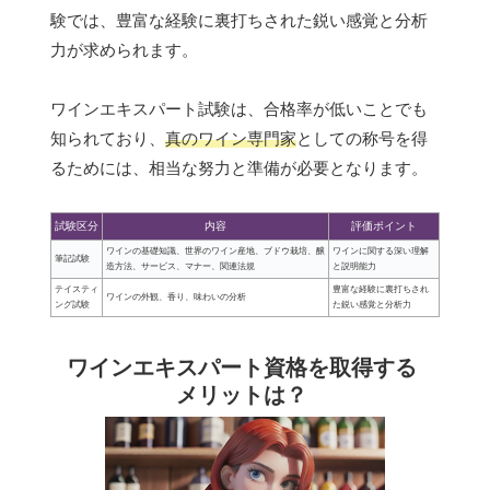
験では、豊富な経験に裏打ちされた鋭い感覚と分析
力が求められます。
ワインエキスパート試験は、合格率が低いことでも
知られており、
真のワイン専門家
としての称号を得
るためには、相当な努力と準備が必要となります。
試験区分
内容
評価ポイント
ワインの基礎知識、世界のワイン産地、ブドウ栽培、醸
ワインに関する深い理解
筆記試験
造方法、サービス、マナー、関連法規
と説明能力
テイスティ
豊富な経験に裏打ちされ
ワインの外観、香り、味わいの分析
ング試験
た鋭い感覚と分析力
ワインエキスパート資格を取得する
メリットは？