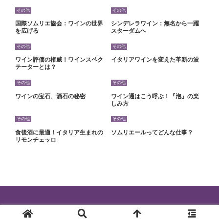
その他
その他
国際ソムリエ協会：ワインの世界
シンデレラワイン：無名から一躍
を広げる
スターダムへ
その他
その他
ワイン評価の権威！ワインスペク
イタリアワインを変えた革新の波
テーターとは？
その他
その他
ワインの宝石、酒石の秘密
ワイン通はこう呼ぶ！『泡』の楽
しみ方
その他
その他
食後酒に最適！イタリア生まれの
ソムリエールってどんな仕事？
リモンチェッロ
© 2024 ワインを最高に楽しむ知識.