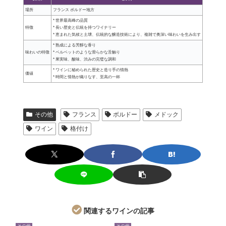
場所
フランス ボルドー地方
* 世界最高峰の品質
特徴
* 長い歴史と伝統を持つワイナリー
* 恵まれた気候と土壌、伝統的な醸造技術により、複雑で奥深い味わいを生み出す
* 熟成による芳醇な香り
味わいの特徴
* ベルベットのような滑らかな舌触り
* 果実味、酸味、渋みの完璧な調和
* ワインに秘められた歴史と造り手の情熱
価値
* 時間と情熱が織りなす、至高の一杯
その他
フランス
ボルドー
メドック
ワイン
格付け
関連するワインの記事
その他
その他