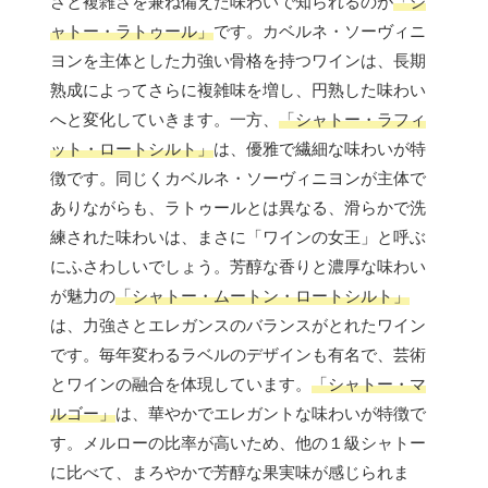
さと複雑さを兼ね備えた味わいで知られるのが
「シ
ャトー・ラトゥール」
です。カベルネ・ソーヴィニ
ヨンを主体とした力強い骨格を持つワインは、長期
熟成によってさらに複雑味を増し、円熟した味わい
へと変化していきます。一方、
「シャトー・ラフィ
ット・ロートシルト」
は、優雅で繊細な味わいが特
徴です。同じくカベルネ・ソーヴィニヨンが主体で
ありながらも、ラトゥールとは異なる、滑らかで洗
練された味わいは、まさに「ワインの女王」と呼ぶ
にふさわしいでしょう。芳醇な香りと濃厚な味わい
が魅力の
「シャトー・ムートン・ロートシルト」
は、力強さとエレガンスのバランスがとれたワイン
です。毎年変わるラベルのデザインも有名で、芸術
とワインの融合を体現しています。
「シャトー・マ
ルゴー」
は、華やかでエレガントな味わいが特徴で
す。メルローの比率が高いため、他の１級シャトー
に比べて、まろやかで芳醇な果実味が感じられま