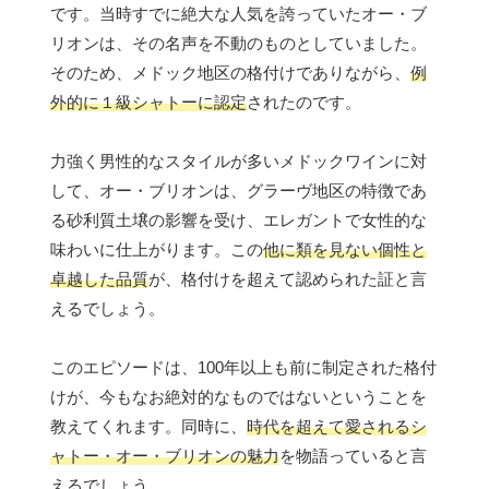
です。当時すでに絶大な人気を誇っていたオー・ブ
リオンは、その名声を不動のものとしていました。
そのため、メドック地区の格付けでありながら、
例
外的に１級シャトーに認定
されたのです。
力強く男性的なスタイルが多いメドックワインに対
して、オー・ブリオンは、グラーヴ地区の特徴であ
る砂利質土壌の影響を受け、エレガントで女性的な
味わいに仕上がります。この
他に類を見ない個性と
卓越した品質
が、格付けを超えて認められた証と言
えるでしょう。
このエピソードは、100年以上も前に制定された格付
けが、今もなお絶対的なものではないということを
教えてくれます。同時に、
時代を超えて愛されるシ
ャトー・オー・ブリオンの魅力
を物語っていると言
えるでしょう。