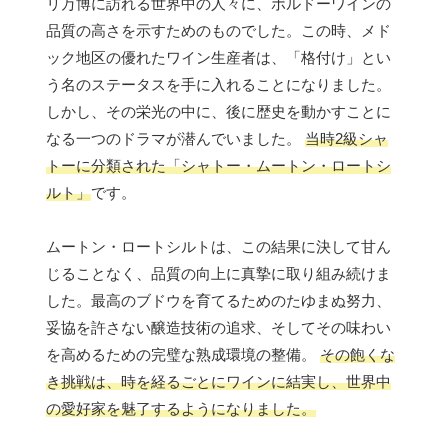
リ万博に訪れる世界中の人々に、ボルドーワインの
品質の高さを示すためのものでした。この時、メド
ック地区の優れたワイン生産者は、「格付け」とい
う名のステータスを手に入れることになりました。
しかし、その栄光の中に、後に歴史を動かすことに
なる一つのドラマが潜んでいました。
当時2級シャ
トーに分類された「シャトー・ムートン・ロートシ
ルト」
です。
ムートン・ロートシルトは、この結果に決して甘ん
じることなく、品質の向上に真摯に取り組み続けま
した。最高のブドウを育てるためのたゆまぬ努力、
妥協を許さない醸造技術の追求、そしてその味わい
を高めるための完璧な熟成環境の整備。
その飽くな
き挑戦は、時を経るごとにワインに結実し、世界中
の愛好家を魅了するようになりました。