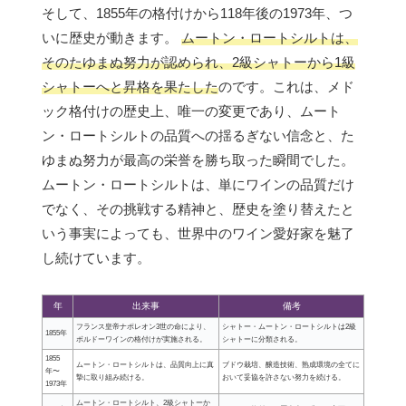
そして、1855年の格付けから118年後の1973年、つ
いに歴史が動きます。
ムートン・ロートシルトは、
そのたゆまぬ努力が認められ、2級シャトーから1級
シャトーへと昇格を果たした
のです。これは、メド
ック格付けの歴史上、唯一の変更であり、ムート
ン・ロートシルトの品質への揺るぎない信念と、た
ゆまぬ努力が最高の栄誉を勝ち取った瞬間でした。
ムートン・ロートシルトは、単にワインの品質だけ
でなく、その挑戦する精神と、歴史を塗り替えたと
いう事実によっても、世界中のワイン愛好家を魅了
し続けています。
年
出来事
備考
フランス皇帝ナポレオン3世の命により、
シャトー・ムートン・ロートシルトは2級
1855年
ボルドーワインの格付けが実施される。
シャトーに分類される。
1855
ムートン・ロートシルトは、品質向上に真
ブドウ栽培、醸造技術、熟成環境の全てに
年〜
摯に取り組み続ける。
おいて妥協を許さない努力を続ける。
1973年
ムートン・ロートシルト、2級シャトーか