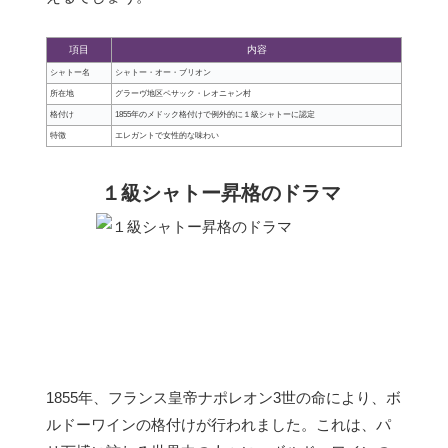
項目
内容
シャトー名
シャトー・オー・ブリオン
所在地
グラーヴ地区ペサック・レオニャン村
格付け
1855年のメドック格付けで例外的に１級シャトーに認定
特徴
エレガントで女性的な味わい
１級シャトー昇格のドラマ
1855年、フランス皇帝ナポレオン3世の命により、ボ
ルドーワインの格付けが行われました。これは、パ