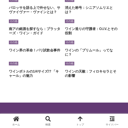
バロッサを語る上で外せない、サ
消えた称号：シニアソムリエと
ヴァイヴァー・ヴァインとは？
は？
その他
その他
南アの銘酒を探すなら：プラッタ
ワイン造りの守護者：O.I.V.とその
ーズ・ワイン・ガイド
役割
その他
その他
ワイン界の革命！パリ試飲会事件
ワインの「プリムール」ってな
に？
その他
その他
ワインボトルの1/4サイズ!? 「キ
ワインの天敵：フィロキセラとそ
ャール」の魅力
の影響
© 2024 ワインを最高に楽しむ知識.
ホーム
検索
トップ
サイドバー