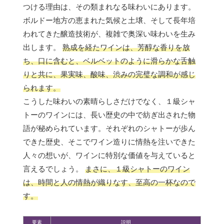
つける理由は、その類まれなる味わいにあります。
ボルドー地方の恵まれた気候と土壌、そして長年培
われてきた醸造技術が、複雑で奥深い味わいを生み
出します。
熟成を経たワインは、芳醇な香りを放
ち、口に含むと、ベルベットのように滑らかな舌触
りと共に、果実味、酸味、渋みの完璧な調和が感じ
られます。
こうした味わいの素晴らしさだけでなく、１級シャ
トーのワインには、長い歴史の中で紡ぎ出された物
語が秘められています。それぞれのシャトーが歩ん
できた歴史、そこでワイン造りに情熱を注いできた
人々の想いが、ワインに特別な価値を与えていると
言えるでしょう。
まさに、１級シャトーのワイン
は、時間と人の情熱が織りなす、至高の一杯なので
す。
要素
説明