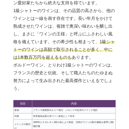
ン愛好家たちから絶大な支持を得ています。
1級シャトーのワインは、その品質の高さから、他の
ワインとは一線を画す存在です。長い年月をかけて
熟成させたワインは、複雑で奥深い味わいを醸し出
し、まさに「ワインの王様」と呼ぶにふさわしい風
格を備えています。その希少性も相まって、
1級シャ
トーのワインは高額で取引されることが多く、中に
は1本数百万円を超えるものも
あります。
ボルドーワイン、とりわけ1級シャトーのワインは、
フランスの歴史と伝統、そして職人たちのたゆまぬ
努力によって生み出された最高傑作といえるでしょ
う。
項目
内容
産地
フランス南西部ボルドー地方、ジロンド川左岸のメドック地区
特徴
世界最高品質の赤ワイン産地として有名
1855年にナポレオン3世の命により制定、当時のワインの取引価格を基準に5段
メドックの格付
階評価
け