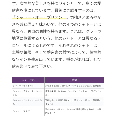
す。女性的な美しさを持つワインとして、多くの愛
飲家を虜にしています。最後にご紹介するのは、
「シャトー・オー・ブリオン」
。力強さとまろやか
さを兼ね備えた味わいで、他の４つのシャトーとは
異なる、独自の個性を持ちます。これは、グラーヴ
地区に位置するという、他のシャトーとは異なるテ
ロワールによるものです。それぞれのシャトーは、
土壌や気候、そして醸造家の哲学によって、個性的
なワインを生み出しています。機会があれば、ぜひ
飲み比べてみて下さい。
シャトー名
特徴
シャトー・ラトゥール
力強さと複雑さ、カベルネ・ソーヴィニヨン主体、長期熟成
シャトー・ラフィット・ロート
優雅で繊細、カベルネ・ソーヴィニヨン主体、「ワインの女
シルト
王」
シャトー・ムートン・ロートシ
芳醇な香りと濃厚な味わい、力強さとエレガンス、毎年変わ
ルト
るラベル
華やかでエレガント、メルローの比率が高くまろやか、女性
シャトー・マルゴー
的な美しさ