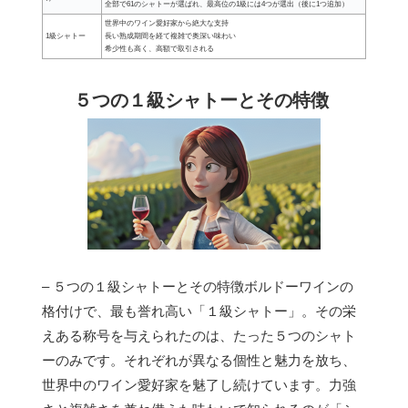
全部で61のシャトーが選ばれ、最高位の1級には4つが選出（後に1つ追加）
世界中のワイン愛好家から絶大な支持
1級シャトー
長い熟成期間を経て複雑で奥深い味わい
希少性も高く、高額で取引される
５つの１級シャトーとその特徴
– ５つの１級シャトーとその特徴ボルドーワインの
格付けで、最も誉れ高い「１級シャトー」。その栄
えある称号を与えられたのは、たった５つのシャト
ーのみです。それぞれが異なる個性と魅力を放ち、
世界中のワイン愛好家を魅了し続けています。力強