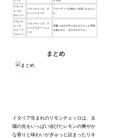
リング
すすめ。
リモンチ
リモンチェッロ、オ
フルーティーな味わいを楽しむならコ
ェッロ・
レンジジュース
レ。
オレンジ
リモンチ
リモンチェッロ、グ
ェッロ・
甘酸っぱさの中にほんのりとした苦味
レープフルーツジュ
グレープ
を効かせた、大人のカクテル。
ース
フルーツ
まとめ
イタリア生まれのリモンチェッロは、太
陽の光をいっぱい浴びたレモンの爽やか
な香りと味わいがぎゅっと詰まったリキ