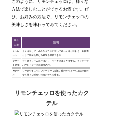
このように、リモンチェッロは、様々な
方法で楽しむことができるお酒です。ぜ
ひ、お好みの方法で、リモンチェッロの
美味しさを味わってみてください。
楽し
説明
み方
ストレ
よく冷やして、小さなグラスに注いでゆっくりと味わう。食後酒
ート
として消化を助ける効果も期待できる。
デザー
アイスクリームにかけたり、ケーキに添えたりする。クッキーや
ト感覚
パウンドケーキに練り込む。
カクテ
ソーダやトニックウォーターで割る。他のリキュールと組み合わ
ル
せて様々な味わいのカクテルを作る。
リモンチェッロを使ったカク
テル