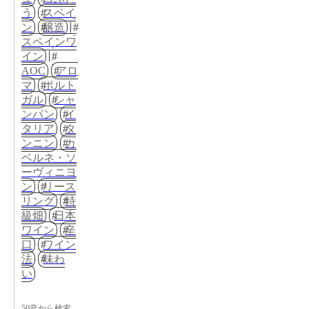
う
スペイ
ン
醸造
スペインワ
イン
AOC
アロ
マ
ポルト
ガル
シャ
ンパン
イ
タリア
タ
ンニン
カ
ベルネ・ソ
ーヴィニヨ
ン
リース
リング
特
級畑
日本
ワイン
辛
口
ワイン
法
味わ
い
50音から検索