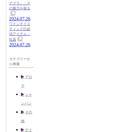
アグラ」：そ
の魅力を探る
2024.07.26
ワインテイス
ティングの必
須アイテム：
吐器
2024.07.26
カテゴリーか
ら検索
アロ
マ
シャ
ンパン
その
他
テイ