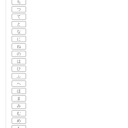
ち
つ
て
と
な
に
ね
の
は
ひ
ふ
へ
ほ
ま
み
む
め