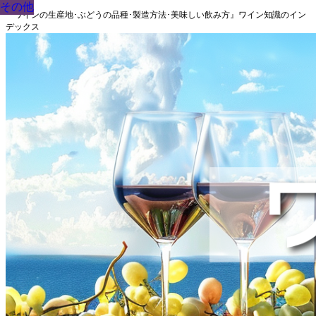
その他
その他
その他
その他
その他
その他
その他
その他
その他
『ワインの生産地･ぶどうの品種･製造方法･美味しい飲み方』ワイン知識のイン
デックス