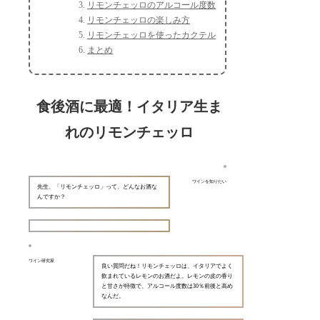
リモンチェッロのアルコール度数
リモンチェッロの楽しみ方
リモンチェッロを使ったカクテル
まとめ
食後酒に最適！イタリア生ま
れのリモンチェッロ
ワインを知りたい
先生、「リモンチェッロ」って、どんなお酒な
んですか？
ワイン研究家
良い質問だね！リモンチェッロは、イタリアでよく
飲まれているレモンのお酒だよ。レモンの皮の香り
と甘さが特徴で、アルコール度数は30％前後と高め
なんだ。