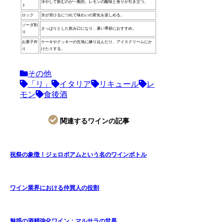
冷やして飲むのが一般的。レモンの酸味と香りが引き立つ。
ト
ロック
氷が溶けるにつれて味わいの変化を楽しめる。
ソーダ割
さっぱりとした飲み口になり、暑い季節におすすめ。
り
お菓子作
ケーキやクッキーの生地に練り込んだり、アイスクリームにか
り
けたりする。
その他
「リ」
イタリア
リキュール
レ
モン
食後酒
関連するワインの記事
祝祭の象徴！ジェロボアムという名のワインボトル
ワイン業界における仲買人の役割
魅惑の酒精強化ワイン：マルサラの世界