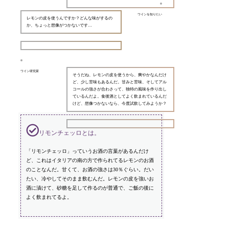
ワインを知りたい
レモンの皮を使うんですか？どんな味がするの
か、ちょっと想像がつかないです…
ワイン研究家
そうだね、レモンの皮を使うから、爽やかなんだけ
ど、少し苦味もあるんだ。甘みと苦味、そしてアル
コールの強さが合わさって、独特の風味を作り出し
ているんだよ。食後酒としてよく飲まれているんだ
けど、想像つかないなら、今度試飲してみようか？
リモンチェッロとは。
「リモンチェッロ」っていうお酒の言葉があるんだけ
ど、これはイタリアの南の方で作られてるレモンのお酒
のことなんだ。甘くて、お酒の強さは30％ぐらい。だい
たい、冷やしてそのまま飲むんだ。レモンの皮を強いお
酒に漬けて、砂糖を足して作るのが普通で、ご飯の後に
よく飲まれてるよ。