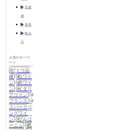
生産
者
道具
飲み
方
人気のキーワ
ード
ブドウ品
種
白ワイ
ン
赤ワイ
ン
イタリ
アワイン
フランス
スパークリ
ングワイ
ン
ブルゴ
ーニュ
黒