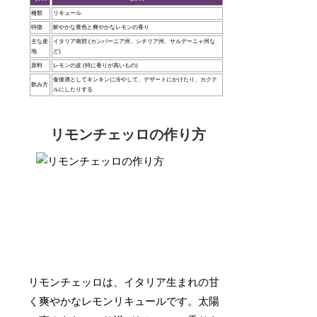
種類
リキュール
特徴
鮮やかな黄色と爽やかなレモンの香り
主な産
イタリア南部 (カンパーニア州、シチリア州、サルデーニャ州な
地
ど)
原料
レモンの皮 (特に香りが高いもの)
食後酒としてキンキンに冷やして、デザートにかけたり、カクテ
飲み方
ルにしたりする
リモンチェッロの作り方
リモンチェッロは、イタリア生まれの甘
く爽やかなレモンリキュールです。太陽