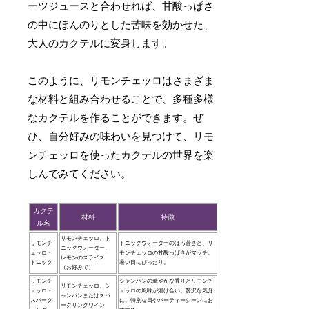
ーツジュースと合わせれば、甘酸っぱさ
の中にほんのりとした苦味を効かせた、
大人のカクテルに変身します。
このように、リモンチェッロはさまざま
な材料と組み合わせることで、多種多様
なカクテルを作ることができます。ぜ
ひ、自分好みの味わいを見つけて、リモ
ンチェッロを使ったカクテルの世界を楽
しんでみてください。
カクテ
材料
特徴
ル名
リモンチェッロ、ト
リモンチ
トニックウォーターのほろ苦さと、リ
ニックウォーター、
ェッロ・
モンチェッロの甘酸っぱさがマッチ。
レモンのスライス
トニック
暑い日にぴったり。
（お好みで）
リモンチ
シャンパンの華やかな香りとリモンチ
リモンチェッロ、シ
ェッロ・
ェッロの風味が溶け合い、贅沢な気分
ャンパンまたはスパ
スパーク
に。特別な日やパーティーシーンにお
ークリングワイン