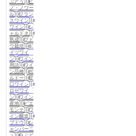
ぶどう
ピ
ノ・ノワー
ル
フラン
スワイン
ワイン
シ
ャルドネ
熟成
ブド
ウ栽培
ド
イツワイ
ン
ワイン
用語
ワイ
ン品種
ボ
ルドー
甘
口ワイン
ロゼワイ
ン
ワイン
産地
ピエ
モンテ
ワ
イン醸造
ブドウ
シ
ャンパーニ
ュ
白ぶど