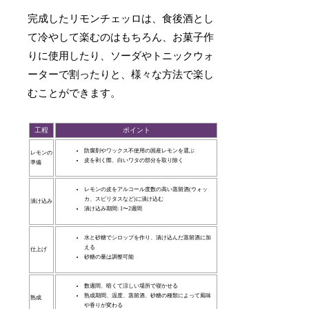
完成したリモンチェッロは、食後酒とし
て冷やして楽むのはもちろん、お菓子作
りに使用したり、ソーダやトニックウォ
ーターで割ったりと、様々な方法で楽し
むことができます。
工程
ポイント
防腐剤やワックス不使用の国産レモンを選ぶ
レモンの
皮を剥く際、白いワタの部分を取り除く
準備
レモンの皮をアルコール度数の高い蒸留酒(ウォッ
カ、スピリタスなど)に漬け込む
漬け込み
漬け込み期間: 1〜2週間
水と砂糖でシロップを作り、漬け込んだ蒸留酒に加
える
仕上げ
砂糖の量は調整可能
数週間、暗くて涼しい場所で寝かせる
熟成期間、温度、蒸留酒、砂糖の種類によって風味
熟成
や香りが変わる