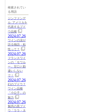
検索されてい
る用語
ジンファンデ
ル: アメリカを
代表するブド
ウ品種
2024.07.26
ワインの涙が
語る物語：粘
性って？
2024.07.26
フランスワイ
ンの「モワル
ー」甘口と勘
違いしない
で！
2024.07.26
幻のブドウ？
ワイン品種
「小公子」の
魅力
2024.07.26
魅惑の黒ブド
ウ「ララ・ネ