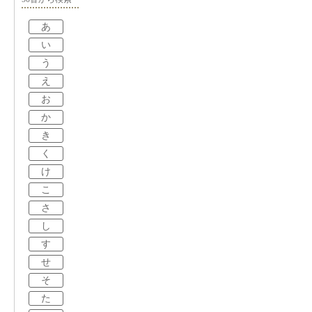
あ
い
う
え
お
か
き
く
け
こ
さ
し
す
せ
そ
た