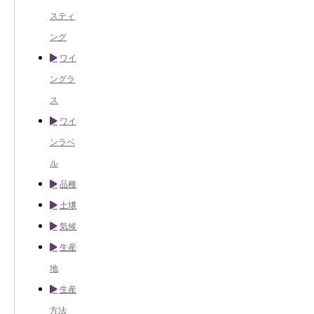
スティ
ング
ワイ
ングラ
ス
ワイ
ンラベ
ル
品種
土壌
気候
生産
地
生産
方法