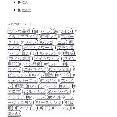
道具
飲み方
人気のキーワード
ブドウ品種
白ワイン
赤ワイン
イタリアワイン
フランス
スパー
クリングワイン
ブルゴーニュ
黒
ぶどう
ピノ・ノワール
フランス
ワイン
ワイン
シャルドネ
熟成
ブドウ栽培
ドイツワイン
ワイン
用語
ワイン品種
ボルドー
甘口
ワイン
ロゼワイン
ワイン産地
ピエモンテ
ワイン醸造
ブドウ
シャンパーニュ
白ぶどう
スペイ
ン
醸造
スペインワイン
AOC
アロマ
ポルトガル
シャンパン
イタリア
タンニン
カベルネ・ソ
ーヴィニヨン
リースリング
特級
畑
日本ワイン
辛口
ワイン法
味わい