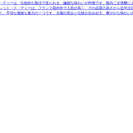
・ディーは、伝統的な製法で造られる、繊細な味わいが特徴です。瓶内二次発酵に
レット・ド・ディーは、フランス国内外で人気が高く、その品質の高さから近年注
た、手頃な価格も魅力の一つです。太陽の恵みと伝統が生み出す、爽やかな味わい