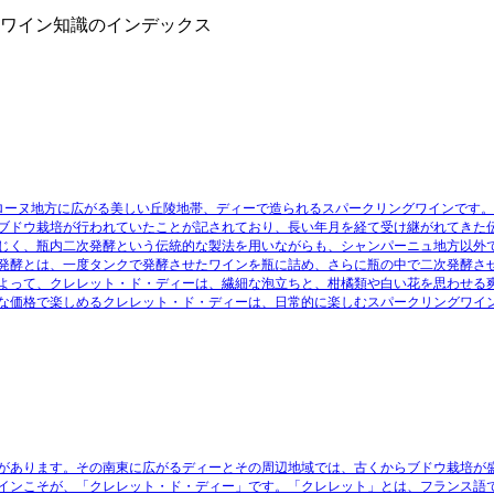
』ワイン知識のインデックス
のローヌ地方に広がる美しい丘陵地帯、ディーで造られるスパークリングワインです
ブドウ栽培が行われていたことが記されており、長い年月を経て受け継がれてきた
じく、瓶内二次発酵という伝統的な製法を用いながらも、シャンパーニュ地方以外
発酵とは、一度タンクで発酵させたワインを瓶に詰め、さらに瓶の中で二次発酵さ
よって、クレレット・ド・ディーは、繊細な泡立ちと、柑橘類や白い花を思わせる
な価格で楽しめるクレレット・ド・ディーは、日常的に楽しむスパークリングワイ
があります。その南東に広がるディーとその周辺地域では、古くからブドウ栽培が
インこそが、「クレレット・ド・ディー」です。「クレレット」とは、フランス語