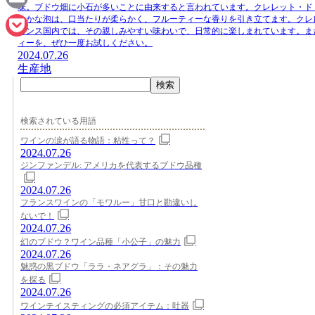
味。ブドウ畑に小石が多いことに由来すると言われています。クレレット・ド
Email
やかな泡は、口当たりが柔らかく、フルーティーな香りを引き立てます。クレ
ランス国内では、その親しみやすい味わいで、日常的に楽しまれています。ま
ィーを、ぜひ一度お試しください。
Pocket
2024.07.26
生産地
検索
検索されている用語
ワインの涙が語る物語：粘性って？
2024.07.26
ジンファンデル: アメリカを代表するブドウ品種
2024.07.26
フランスワインの「モワルー」甘口と勘違いし
ないで！
2024.07.26
幻のブドウ？ワイン品種「小公子」の魅力
2024.07.26
魅惑の黒ブドウ「ララ・ネアグラ」：その魅力
を探る
2024.07.26
ワインテイスティングの必須アイテム：吐器