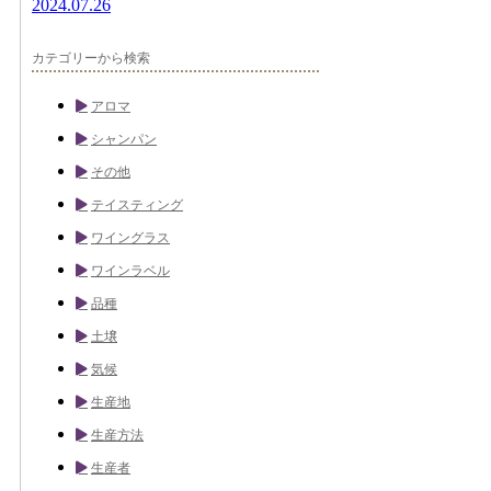
2024.07.26
カテゴリーから検索
アロマ
シャンパン
その他
テイスティング
ワイングラス
ワインラベル
品種
土壌
気候
生産地
生産方法
生産者