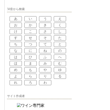
50音から検索
あ
い
う
え
お
か
き
く
け
こ
さ
し
す
せ
そ
た
ち
つ
て
と
な
に
ね
の
は
ひ
ふ
へ
ほ
ま
み
む
め
も
や
ゆ
よ
ら
り
る
れ
ろ
わ
サイト作成者