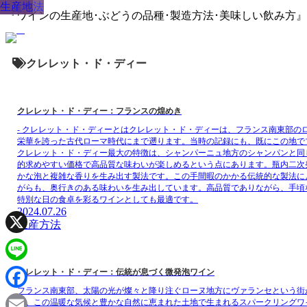
生産方法
生産地
『ワインの生産地･ぶどうの品種･製造方法･美味しい飲み方
クレレット・ド・ディー
クレレット・ド・ディー：フランスの煌めき
- クレレット・ド・ディーとはクレレット・ド・ディーは、フランス南東部
栄華を誇った古代ローマ時代にまで遡ります。当時の記録にも、既にこの地で
クレレット・ド・ディー最大の特徴は、シャンパーニュ地方のシャンパンと同
的求めやすい価格で高品質な味わいが楽しめるという点にあります。瓶内二次
かな泡と複雑な香りを生み出す製法です。この手間暇のかかる伝統的な製法に
がらも、奥行きのある味わいを生み出しています。高品質でありながら、手頃
特別な日の食卓を彩るワインとしても最適です。
2024.07.26
生産方法
X
Line
クレレット・ド・ディー：伝統が息づく微発泡ワイン
フランス南東部、太陽の光が燦々と降り注ぐローヌ地方にヴァランセという街
Facebook
た。この温暖な気候と豊かな自然に恵まれた土地で生まれるスパークリングワ