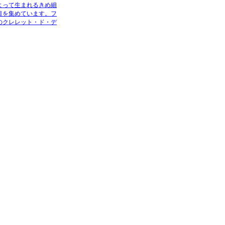
よって生まれるきめ細
目を集めています。フ
のクレレット・ド・デ