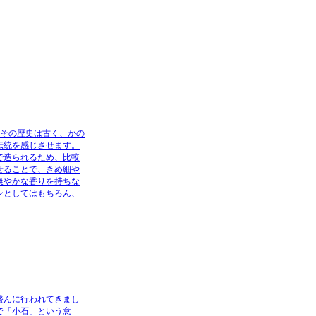
。その歴史は古く、かの
伝統を感じさせます。
で造られるため、比較
せることで、きめ細や
爽やかな香りを持ちな
ンとしてはもちろん、
盛んに行われてきまし
で「小石」という意