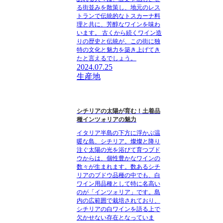
る街並みを散策し、地元のレス
トランで伝統的なトスカーナ料
理と共に、芳醇なワインを味わ
います。 古くから続くワイン造
りの歴史と伝統が、この街に独
特の文化と魅力を築き上げてき
たと言えるでしょう。
2024.07.25
生産地
シチリアの太陽が育む！土着品
種インツォリアの魅力
イタリア半島の下方に浮かぶ温
暖な島、シチリア。燦燦と降り
注ぐ太陽の光を浴びて育つブド
ウからは、個性豊かなワインの
数々が生まれます。数あるシチ
リアのブドウ品種の中でも、白
ワイン用品種として特に名高い
のが「インツォリア」です。島
内の広範囲で栽培されており、
シチリアの白ワインを語る上で
欠かせない存在となっていま